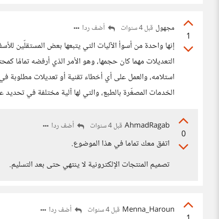
مجهول
أضف ردا
قبل 4 سنوات
1
إنها واحدة من أسوأ الآليات التي يتبعها بعض المستقلّين ل
التعديلات مهما كان حجمها، وهو الأمر الذي أرفضه تمامًا كم
استلامه، والعمل على أي أخطاء تقنية أو تعديلات مطلوبة ف
الخدمات المصغّرة بالطبع، والتي لها آلية مختلفة في تحديد ع
AhmadRagab
أضف ردا
قبل 4 سنوات
0
اتفق معك تماما في هذا الموضوع.
تصميم المنتجات الإلكترونية لا ينتهي حتى بعد التسليم.
Menna_Haroun
أضف ردا
قبل 4 سنوات
1