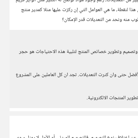
 من التعديلات، رغم وجود مواد توضح له الكثير مثل الواير فريم
 لنقطة، ما هي العوامل التي إن ركزت عليها مثلا كمدير منتج
ب منه ونحد من التعديلات قدر الإمكان؟
وتصميم وتطوير خصائص المنتج لتلبية هذه الاحتياجات هو حجر
أفضل حتى وان كثرت التعديلات. تجد ان كل العاملين على المشروع
وير المنتجات الالكترونية.
 عن اختلاف نوع التصميم، فالتصميم المبدئي أو الأول لا يمثل سوى