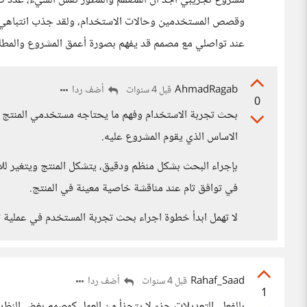
مشروع تجريبي أجد أن المصمم والمطور نفس الشيء، عدد كبير
وقصص المستخدمين وحالات الاستخدام، ولقد جذب انتباهي هذا
عند تواصلي مع مصمم قد يفهم بصورة أعمق المشروع والمطلو
AhmadRagab
أضف ردا
قبل 4 سنوات
0
بحث تجربة الاستخدام وفهم ما يحتاجه مستخدمي المنتج 
الاساس الذي يقوم المشروع عليه.
بإجراء البحث بشكل منظم ودقيق، يتشكل المنتج ويتغير لل
في توافق تام عند مناقشة خاصية معينة في المنتج.
لا تهمل ابدأ خطوة اجراء بحث تجربة المستخدم في عملية تط
Rahaf_Saad
أضف ردا
قبل 4 سنوات
1
بالفعل، التعديلات جزء لا يتجزأ من العمل كمصمم بغض النظر