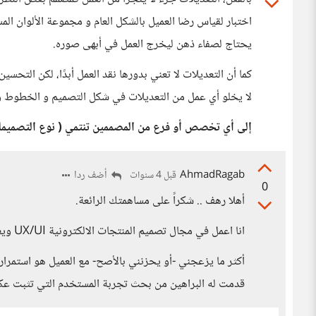
اختبار لقياس رضا العميل بالشكل العام و مجموعة الألوان الم
يحتاج لصفاء ذهن ليخرج العمل في أبهى صوره.
كما أن التعديلات لا تعني بدورها نقد العمل أبدًا، لكن التحس
لا يخلو أي عمل من التعديلات في شكل التصميم و الخطوط و اخ
إلى أي تخصص أو فرع من المصممين تنتمي ( نوع التصميمات
AhmadRagab
أضف ردا
قبل 4 سنوات
0
أهلا رهف .. شكراً على مساهمتك الرائعة.
انا اعمل في مجال تصميم المنتجات الالكترونية UX/UI ويغلب على عملي تصميم المواقع والتطبيقات.
أكثر ما يزعجني -أو يحزنني بالأصح- مع العميل هو استمرا
قدمت له البراهين من بحث تجربة المستخدم التي تثبت ع