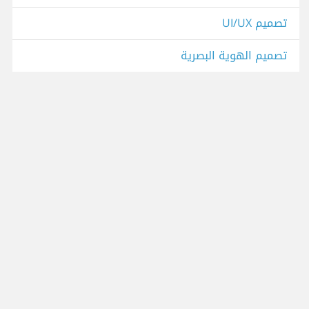
تصميم UI/UX
تصميم الهوية البصرية