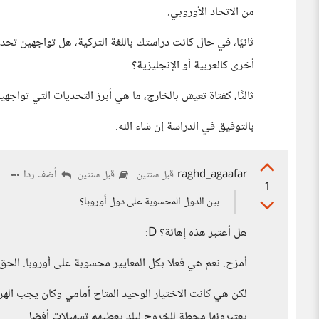
من الاتحاد الأوروبي.
ثانيًا، في حال كانت دراستك باللغة التركية، هل تواجهين تح
أخرى كالعربية أو الإنجليزية؟
ثالثًا، كفتاة تعيش بالخارج، ما هي أبرز التحديات التي تواجهين
بالتوفيق في الدراسة إن شاء الله.
raghd_agaafar
أضف ردا
قبل سنتين
قبل سنتين
1
بين الدول المحسوبة على دول أوروبا؟
هل أعتبر هذه إهانة؟ D:
أمزح. نعم هي فعلا بكل المعايير محسوبة على أوروبا. الحق ي
لكن هي كانت الاختيار الوحيد المتاح أمامي وكان يجب ا
يعتبرونها محطة للخروج لبلد يعطيهم تسهيلات أفضل.