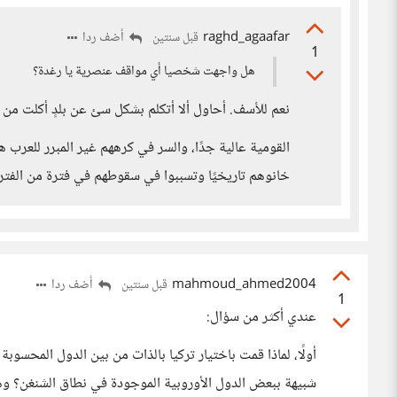
raghd_agaafar
أضف ردا
قبل سنتين
1
هل واجهت شخصيا أي مواقف عنصرية يا رغدة؟
نعم للأسف. أحاول ألا أتكلم بشكل سئ عن بلدٍ أكلت من خي
القومية عالية جدًا، والسر في كرههم غير المبرر للعرب ه
خانوهم تاريخيًا وتسببوا في سقوطهم في فترة من الفتر
mahmoud_ahmed2004
أضف ردا
قبل سنتين
1
عندي أكثر من سؤال:
أولًا، لماذا قمت باختيار تركيا بالذات من بين الدول المحسوب
شبيهة ببعض الدول الأوروبية الموجودة في نطاق الشنغن؟ وهذ