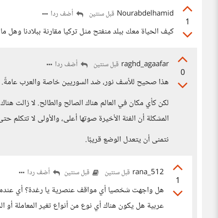
Nourabdelhamid
أضف ردا
قبل سنتين
1
كيف الحياة معك ببلد منفتح مثل تركيا مقارنة ببلادنا وهل م
raghd_agaafar
أضف ردا
قبل سنتين
0
هذا صحيح للأسف نور، ضد السوريين خاصة والعرب عامةً.
لكن كأي مكان في العالم هناك الصالح والطالح. لا زالت هناك
المشكلة أن الفئة الأخيرة صوتها أعلى، والأولى لا تتكلم حتى
نتمنى أن يتعدل الوضع قريبًا.
rana_512
أضف ردا
قبل سنتين
قبل سنتين
1
هل واجهت شخصيا أي مواقف عنصرية يا رغدة؟ أي عندما 
عربية هل يكون هناك أي نوع من أنواع تغير المعاملة أو ال