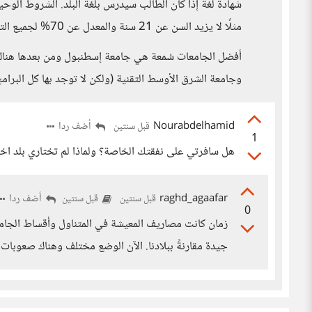
شهادة لغة إذا كان الطالب سيدرس بلغة البلد. الشروط الوح
مثلًا لا يزيد السن عن 21 سنة والمعدل عن 70% لجميع التخصصات و90% للتخصصات الطبية.
أفضل الجامعات سُمعة هي جامعة إسطنبول ومن بعدها هناك 
وجامعة الشرق الأوسط التقنية (ولكن لا توجد بها كل البرامج
Nourabdelhamid
أضف ردا
قبل سنتين
1
هل سافرتي على نفقتك الخاصة؟ ولماذا لم تختاري بلد اخر 
raghd_agaafar
أضف ردا
قبل سنتين
قبل سنتين
0
زمان كانت مصاريف المعيشة في المتناول وأقساط الجامع
جيدة مقارنةً ببلادنا. الآن الوضع مختلف وهناك صعوبات