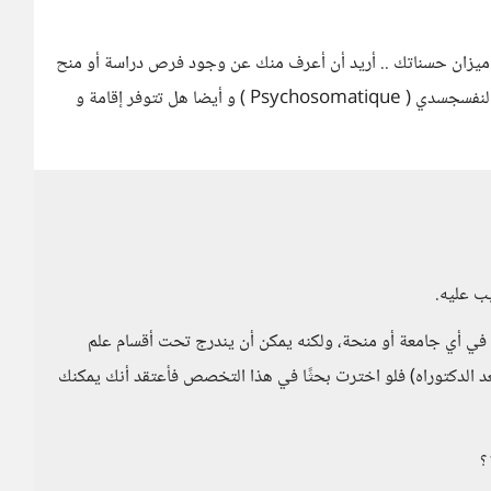
 ميزان حسناتك .. أريد أن أعرف منك عن وجود فرص دراسة أو منح
في تركيا لفرع من فروع طب النفس و الأعصاب و هو الطب النفسجسدي ( Psychosomatique ) و أيضا هل تتوفر إقامة و
ب عليه.
ا في أي جامعة أو منحة، ولكنه يمكن أن يندرج تحت أقسام علم
بعد الدكتوراه) فلو اخترت بحثًا في هذا التخصص فأعتقد أنك يمكنك
؟