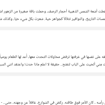
طت أشعة الشمس الذهبية أحجار الرصف، وحملت باقة صغيرة من الزهور اشترت
همسات التاريخ، والنوافير تتلألأ كجواهر حية. شعرت بكل شيء حيًا، وكذلك ش
بًا... صوفيا،" مازحها، متعمدًا اختيار الاسم الخطأ. قلبت
رت الأيام و سمر مُنغلقه على نفسها في غرفتها ترفض محاولات التحدث معها، أُعد لها ال
 مِني ألحيت على الباب لتفتح.. حقيقة لا اعلم ماذا حدث! واعتقد انني السبب
... أفكار الناس تتدفق في رأسه . كان الأمر فوق طاقته. ركض في الشوارع، غافلاً عن وجهته