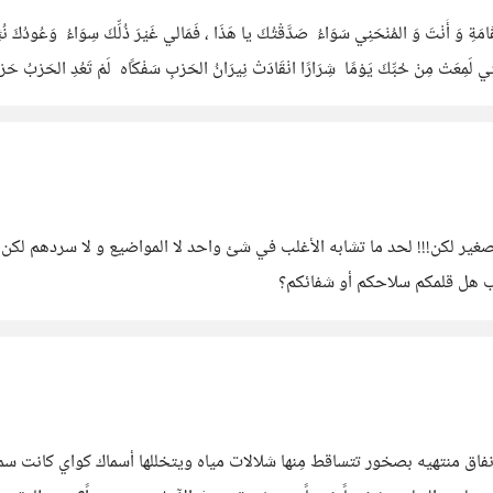
ِقَامَةِ وَ أَنْتَ وَ المُنْحَنِي سَوَاءُ صَدَّقْتُكَ يا هَذَا ، فَمَالي غَيْرَ ذُلِّكَ سِوَاءُ وَعُودُكَ ن
تِي لَمِعَتْ مِنْ حُبِّكَ يَوْمًا شِرَارًا انْقَادَتْ نِيرَانُ الحَرْبِ سَفْكًاه لَمْ تَعُدِ الحَرْبُ حَر
 و الصغير لكن!!! لحد ما تشابه الأغلب في شئ واحد لا المواضيع و لا سرد
تاب هل قلمكم سلاحكم أو شفائكم؟