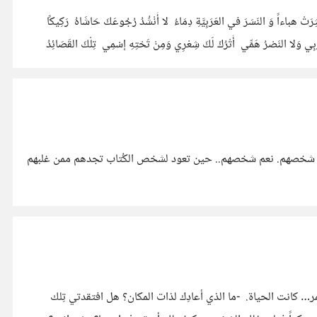
ُثِرَتْ هباءاً وَ النَسَرَ في العَرَبِيَّةِ دِمَاءُ لا أَنْشُدُ رُجُوعَكَ حَاشَاهُ رَكِيكًا
ْبِي وَلا النَصْرُ هَمِّي أَتْرُكْ لَكَ شِعْرِي وَمِنْ تَحْتِهِ إسْمِي تِلْكَ القَصَائِدُ
هم لكن شخصهم. نعم شخصهم.. حين تعود لشخص الكُتاب تجدهم ممن غلبهم
كارما الحياة 🌕🌕☕ في المقهى المُعتاد لطارق، ذاك الذي يحوذ أنفاق منتهيه بصخور تتساقط مِنها شلالات مياه ويتخللها أسماك كواي كانت سمر… كانت الحياة. -ما الذي أعادِك لذات المكان؟ هل افتقدتي تِلك