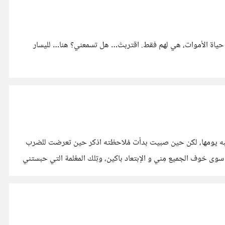
في ليلةٍ كعهدها، الظلام كاحل، الرياح ساكنة، وشبحُ الظلال يتحرك بين أمواج السحاب. غربان الليل تُنشِد ترانيم الموت. احذر… لا تقترب، إنها حياة الأموات، هي لهم فقط. اقتربتَ… هل تسمعني؟ هنا… لليسار
هل سمِعت صوتك يوماً ؟ لا أقصد صوتك الداخلي، ضميرك! لكن صوتك الحقيقي ؟ .... أنا سمعتهُ، سمِعته يناديني يوم ولادتي : "نُهى" لم انتبه يومها، لكن حين صبيت بدأت مُلاحظته اذكر حين تعرضت للضرب
 الإبتدائية و سمعته يُخبرني بـ:"اسنحي لي" لم افهم وقتها ما المقصود ومن المُتحدث، لكن!! تركته.. ولم اُلاحظ سوى خوف الجميع مِني و الإبتعاد باكين، وتِلك المعُلمة التي حبستني