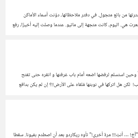
ها من بائع متجول. في دفتر ملاحظاتها، دوّنت أسماء الأماكن
عرت هي. اليوم، كانت متجهة إلى ماتيو. عندما وصلت إليه أخيرًا، رفع
طعام يومياً وحين استسلم لرفضها اضعه أمام باب غرفتها و انقره حتى تفتح
! لكن هل اتركها في نوبتها مُلقاه على الأرض!!؟ إن لم يكن بدافع
، حتى.. - "آخ! ... أنتِ!!! مرة أخرى!" تأوه ريكاردو بعد أن اصطدم بفيونا. سقطا