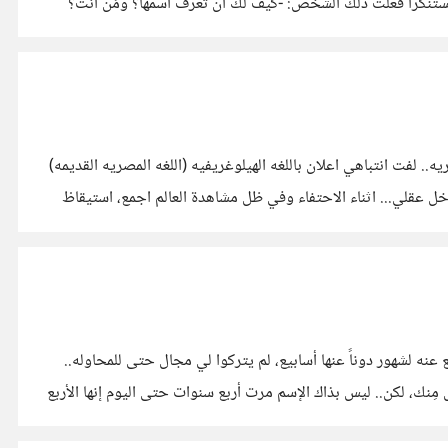
ق مستنكراً فعلت ذلك الشخص: -كيف لك أن تعرف اسمها؟ ومَن انت؟
. لفت انتباهي اعلان باللغه الهيلوغريفيه (اللغه المصريه القديمه)
بيثه تخيلوا معي من داخل عقلي... اثناء الاحتفاء وفي ظل مشاهدة العالم اجمع، استيقاظ
يع عنه لشهور دوناً عنها أسابيع، لم يتركوا لي مجال حتى للمحاوله..
مي؟!!! أنا ايضاً أردت طِفل مِنك، لكن.. ليس بذاك الإسم مرت أربع سنوات حتى اليوم إنها الأربع