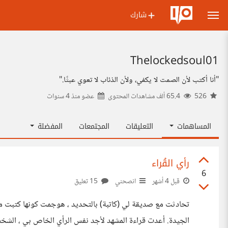
شارك
Thelockedsoul01
"أنا أكتب لأن الصمت لا يكفي، ولأن الذئاب لا تعوي عبثًا."
526
65.4 ألف مشاهدات المحتوى
عضو منذ
4 سنوات
المساهمات
التعليقات
المجتمعات
المفضلة
رأي القُراء
6
قبل 4 أشهر
انصحني
15 تعليق
تحادثت مع صديقة لي (كاتبة) بالتحديد ، هوجمت كونها كتبت مشه
الجيدة. أعدت قراءة المشهد لأجد نفس الرأي الخاص بي ، الشخص