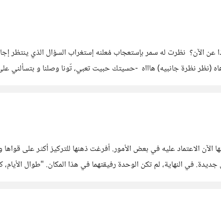
سأل تامر: -ماذا عن الآن؟ نظرت له سمر بإستعجاب مُعلنه إستغراب السؤال الذي ينت
ه (نظر نظرة جانبيه) هاااه -حسيتك حبيت تعبي، تّونا وصلنا و بتسألني على 
 كالأطفال وأعلن استسلامه) -يلا
اردو.. يمكنها الآن الاعتماد عليه في بعض الأمور. أفرغت ذهنها للتركيز أكثر على 
ريكاردو أيضًا. لذا كانا يتقاتلان ضد 
، فلحدٍ