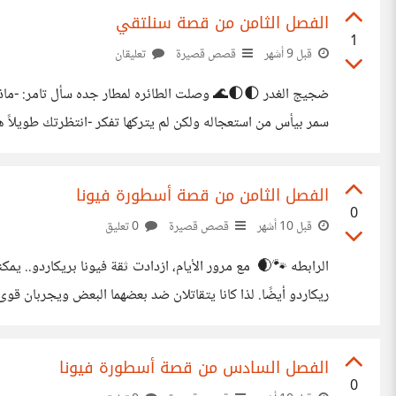
الفصل الثامن من قصة سنلتقي
1
قبل 9 أشهر
قصص قصيرة
تعليقان
ضجيج الغدر 🌓🌓🌊 وصلت الطائره لمطار جده 
سمر بيأس من استعجاله ولكن لم يتركها تفكر -انتظرتك طويلاً ها
جاوبيني -خليني اقضي مقاضيني الاول و نتكلم بعدين (زفر تامر
الفصل الثامن من قصة أسطورة فيونا
0
قبل 10 أشهر
قصص قصيرة
0 تعليق
الرابطه 🐾🌒 مع مرور الأيام، ازدادت ثقة فيونا بريك
ماتيو، ولن أكون. . لكنه لم يكترث أبدًا لحزنها.. والكارما تلعب هنا
الفصل السادس من قصة أسطورة فيونا
0