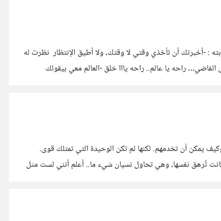
ظر إجابته : -أخبرتك أن تأخذي وقتي لا وقتك، ولا أطيق الإنتظار نظرت له
الفاضي… راحه يا عالم.. راحه يااا خلق -العالم معي بيقولك
قواها وكيف يمكن أن تخدمهم. لكنها لم تكن الوحيدة التي تمتلك قوى.
بعضهما البعض ويجربان قوى جديدة. في النهاية، لم تكن الوحدة رفيقتهما في هذا المكان. "طوال الأيام، كانت تُرهق نفسها، وهي تحاول نسيان شيء ما.. أعلم أنني لست مثل