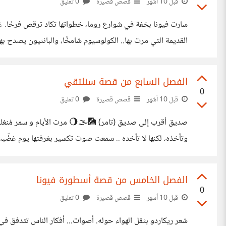
قبل 10 أشهر
قصص قصيرة
0 تعليق
سارت فيونا بخفة في شوارع روما، خطواتها تكاد ترقص فرحًا. غ
القديمة التي مرت بها.. الكولوسيوم شامخًا، والبانثيون يصدح ب
نظره عن مقعده في مقهى على زاوية الشارع وابتسم بسخرية. _"مرح
الفصل السابع من قصة سنلتقي
0
قبل 10 أشهر
قصص قصيرة
0 تعليق
صديق أقرب إلى صديق (تامر) 🎑🌫️🌖 م
وتأخذه، لكنها لا تأخده .. سمعت صوت تكسير بغرفتها يوم غضِّبت
الحُب فبقسم المِهنه على الأقل! قبل سفرها بيومين كان لابد من
الفصل الخامس من قصة أسطورة فيونا
0
قبل 10 أشهر
قصص قصيرة
0 تعليق
شعر ريكاردو بثقل الهواء حوله. أصوات