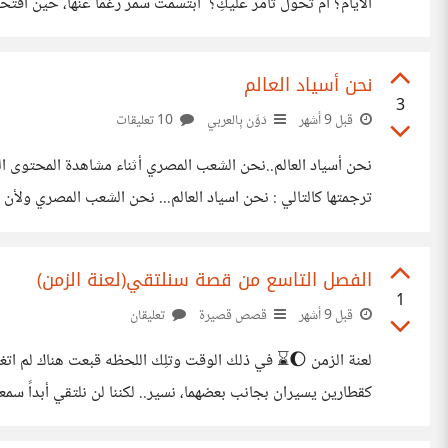
الأيام؟ أم تحوّل تامر عليكِ؟ ابتسمت سمر رغماً عنها، حين اق
-لاتقلق انا صديقك -لااعرفك ولاهي (حوَّل نظره لِسمر من أمامه
نحن أسياد العالم
3
قبل 9 أشهر
دَوَّن بِالعربي
10 تعليقات
نحن أ سياد العالم..نحن الشعب المصري أثناء مشاهدة المحتوى ال
ترجمتها
أحد الملوك القُدام ورشحت حينها (رمسيس الثاني) في حين أن 
الفصل التاسع من قصة سنلتقي(لعنة الزمن)
1
قبل 9 أشهر
قصص قصيرة
تعليقان
لعنة الزمن 🌔⌛ في ذلك الوقت وتلِك اللحظه قبعت 
كقطاري
الثانية، اللعنة.. لم تتركني.. تَمر الأربع سنوات واتحول.. الأول