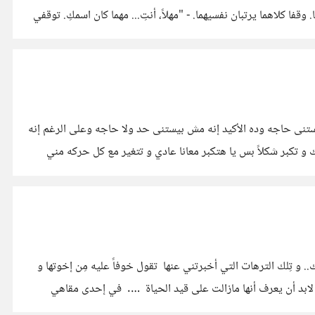
ا كلاهما يرتبان نفسيهما. - "مهلاً، أنتِ... مهما كان اسمكِ. توقفي
نى حاجه وده الأكيد إنه مش بيستنى حد ولا حاجه وعلى الرغم إنه
تكبر شكلاً بس يا هتكبر معانا عادي و تتغير مع كل حركه مني
مر كل ذلك.. و تِلك الترهات التي أخبرتني عنها تقول خوفاً عليه مِن إخوتها و
 لابد أن يعرف أنها مازالت على قيد الحياة …. في إحدى مقاهي