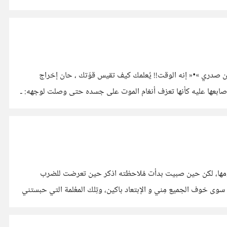
طويل الليل ، طويل حد الغياب كلما حاولت النوم للهروب اجتاحت الوجوه عيني.. منعتني! في منتصف صدري هُنا..يخفق بشدة سيقع قلبي من صدري »•« إنه الوقت!! يُعلمك كيف تقيس قوّتك ، حان إخراج
في طرفة عين! بإماءة صغيرة ظهرت جواهر. اقتربت من جمال وبدأت تحرك أصابعها عليه كأنها تعزف أنغام الموت على جسده حتى وصلت لوجهه: ـ
 يومها، لكن حين صبيت بدأت مُلاحظته اذكر حين تعرضت للضرب
 سوى خوف الجميع مِني و الإبتعاد باكين، وتِلك المعُلمة التي حبستني