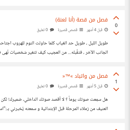
حدود معينة على الكاتب إتباعها في وصف المشاعر ؟ وهل تخ
فصل من قصة (أنا لعنة)
0
قبل 4 أشهر
قصص قصيرة
0 تعليق
آااه جمال عزيزي ، وجهك يستفزني كثيراً أتاها التحذير واضحاً من نُهى :
فصل من واتباد »™«
1
قبل 5 أشهر
قصص قصيرة
0 تعليق
هل سمِعت صوتك يوماً ؟ لا أقصد صوتك الداخلي، ضميرك! لكن صو
العنيف من زملاء المرحلة قبل الإبتدائية و سمعته يُخبرني بـ:"ا
في قبو مُظلم حتى يأتي من يأخذني. حين مكثت للحظات فيه، ه