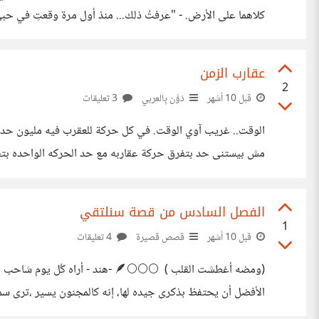
كلاهما على الأرض. - "عرفتُ ذلك... منذ أول مرة وقعتِ في حبي،"
عن ملاحقتي!" أشار ريكاردو إليها. (لكنها جميلة... لمَ لا؟ )
عقارب الزمن
2
قبل 10 أشهر
دَوَّن بِالعربي
3 تعليقات
الوقت.. غريب آوي الوقت. في كل حركة للعقرب فيه مليون حد
مش بيستنى حد بتفرق حركة عقاربه مع حد الحركه الواحده بتفر
- طيب أنا عايز وقت لنفسي وقت مستقطع زي ما بيقولوا لازمان 
الفصل السادس من قصة سنلتقي
1
قبل 10 أشهر
قصص قصيرة
4 تعليقات
(ومضه أغطشت القلب ) 🌕🌕🌕🪶 -ه
الأفضل أن يحتفظ بذكرى جيده لها، إنه كالمجنون يسير ،ترى سم
الرياض المعروفه بالهدوء.. يسيطر عليها