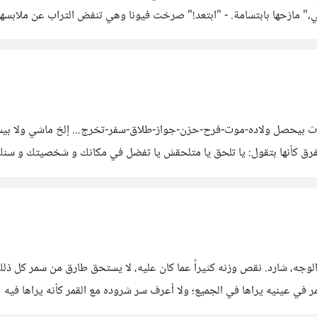
 مازحها بابتسامة. - "ابتعد!" صرخت فيونا وهي تنفض التراب عن ملابسها. وقف
ث بيحصل ولاده-موت-فرح-حزن-جواز-طلاق-سفر-تخرج... إلخ ماشي ولا بيست
ق كأنها بتقول: يا تلحق يا متلحقش يا تفضل في مكانك و شخصيتك و سنك و 
و
ند - أراه كُل يوم شاحب الوجه، شارد. نقص وزنه كثيراً عما كان عليه، لا يستحق طارق من س
ر في عينيه يراها في الجميع؛ ولا أعرف سر شروده مع القمر كأنه يراها فيه