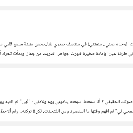
تلف بإختلاف شخصيات
الجانب الآخر ، فتقَّبله... من العجيب كيف تتغير شخصيات نُهى 
تك الحقيقي ؟ أنا سمعتهُ، سمِعته يناديني يوم ولادتي : "نُهى" لم انتبه
سمحي لي" لم افهم وقتها ما المقصود ومن المُتحدث، لكن!! تركته.. ولم اُلاحظ
ذا ما