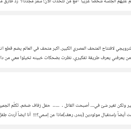
تحم عليهم الجلسه شخصاً غريباً -مع مَن تتحدث الآن! سمر مجدداً؟ رد طار
) اتعرفيه؟! -لا عاد طارق
ترويجي لافتتاح المتحف المصري الكبير، اكبر متحف في العالم يضم قطع اثريه.
 كالتالي : نحن اسياد العالم... نحن الشعب المصري ولأن من يعرفني يعرف طريقة تفكيري، نظرت بضحكات خ
جميعهم حُنطوا بعد استحمام و تنضيف كامل و تعطير وارتداء افضل
هناك لم اتغير ولكن تغير شئ في… أصبحت القاتل . ….. حفل زفاف ضخم، تَكلّم الجم
ن يسيران بجانب بعضهما، نسير.. لكننا لن نلتقي أبداً سمعت أيضاً بإستقبال مولودين (بندر، رهف)ماذا عن إس
ى كُنت ضحية