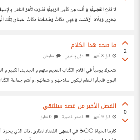
لا تَدَّعِ الفَضِيلَةٍ وَ أَنْتَ مِن كَأْسِ الرَذِيلَةِ تَشْرَبُ تَأمُرُ النَاسَ بِالإِسْت
شِعْرِي وَيْلَاهُ أَرْكَسْتَ وَجْهِي دَكَاتً وَشَمْخَتُهُ دَكَاتٌ عَيْنَايَ تِلْكَ الَّ
انتَّصرت وَأَنْتَ لِي كَذَّاب #Shewolverin
ما صحة هذا الكلام
2
قبل 8 أشهر
دَوَّن بِالعربي
تعليقان
نتحرك يومياً في اقلام الكُتاب القديم منهم و الجديد، الكبير
البوح فلجأوا للقلم ليكون سلاحهم و شفائهم. وأنتم جماعة الكُ
الفصل الأخير من قصة سنلتقي
0
قبل 9 أشهر
قصص قصيرة
0 تعليق