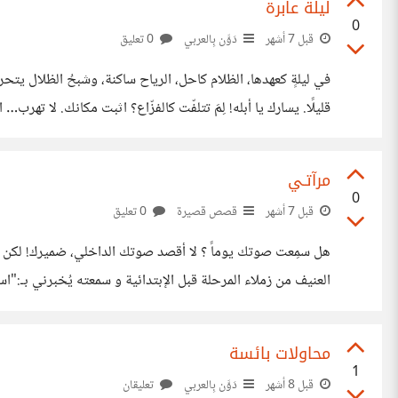
ليلة عابرة
0
قبل 7 أشهر
دَوَّن بِالعربي
0 تعليق
قليلًا. يسارك يا أبله! لِمَ تتلفّت كالفزّاع؟ اثبت مكانك. لا تهرب… انتظر هنا. أردتُ فقط… اللعب معك. #shewolverin
مرآتـي
0
قبل 7 أشهر
قصص قصيرة
0 تعليق
في قبو مُظلم حتى يأتي من يأخذني. حين مكثت للحظات فيه،
محاولات بائسة
1
قبل 8 أشهر
دَوَّن بِالعربي
تعليقان