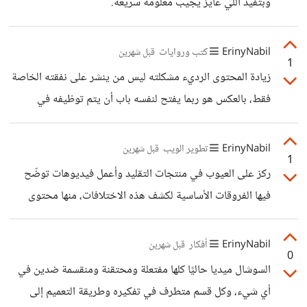
وبتفيد اللي عايز يجيب معلومة سريعة.
ومجاله المهني في بلدك، لأن الدراسة بهدف الدراسة فقط جيدة
طبعًا ولكن بالتأكيد تريدين أن تحصلي على وظيفة بعائد مادي
ErinyNabil
كتب وروايات
قبل شهرين
مناسب
1
زيادة المحتوى الرديء مشكلته ليس من ينشر على نفقته الخاصة
فقط، بالعكس هو ربما يفتح لنفسه باب أن يتم توظيفه في
مشروع كبير لمجرد وجود كتاب منشور له، أما المشكلة أن دور
النشر بعضها أصبح تجاريًا فقط، يعني قد ينشر لفتاة بلوجر
ErinyNabil
تطوير الويب
قبل شهرين
1
وعندها مشاهير كثر لتحقيق مبيعات عالية حتى لو محتوى كتابها
ركز على العيوب في منتجات التقليد وأعمل فيديوهات توضّح
سيئ جدًا، وهذا حدث بالفعل والأمثلة كثيرة، هذا بجانب أن
فيها الفروقات الأساسية لكشف هذه الاختلافات، منها محتوى
النشر الإلكتروني متاح الآن وكل من يريد نشر كتاب أو رواية لا
توعوي للجمهور وتشرح لهم كيف يكتشفوا الأصلي من التقليد،
يحتاج حتى لدور النشر، إذن المشكلة
بالعلامات والأرقام وشكل القطع، ومنها تبدأ المحتوى التسويقي،
ErinyNabil
أفكار
قبل شهرين
0
ولكن التوعوي يسبق أي شيء لبناء الثقة معهم أولًا ولا يشعروا
السوشال ميديا حاليًا كلها مفتعلة ومحتقنة ومنقسمة ضدين في
أنك تريد بيع منتجاتك بنفس شعارات السابقين، بعدها محتوى
أي شيء، وكل قسم متطرف في تفكيره وطريقة التعميم إلى
عن مستخدمي هذه المنتجات ومشاركة آرائهم على موقعك