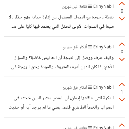
الحال في بعض دول الغرب) ولكن متاح فقط أرقام للنجدة
ErinyNabil
ثقافة
قبل شهرين
0
وتوفير كفالة واسر بديلة للأطفال الذين فقدوا أهاليهم.
نقطة وجوده مع الطرف المسئول عن إدارة حياته مهم جدًا، ولا
سيما في السنوات الأولى للطفل التي يعتمد فيها كليًا على هذا
الطرف، ولكن كيف نتصرف في فكرة الحرمان العاطفي من وجود
الطرف الآخر وإشباعه للطفل، فمثلًا قد تكون الأم هي الطرف غير
ErinyNabil
أفكار
قبل شهرين
0
المسئول لأي سبب ولكن في السنوات الأولى للطفل هو يحتاج
وكيف عرف ووصل إلى نتيجة أن الله ليس غاضبًا؟ والسؤال
لمثال الأم من ناحية الحنان والعاطفة، فهل لو تزوّج الأب، هذا
الأهم: إذا كان الدين أمره بالمعروف والمودة وحق الزوجة في
يفيد الطفل من هذه الناحية أم يضره؟
المعرفة والموافقة ثم فعل هو عكس ذلك، إذن هو يخالف النص
من ناحية الاستنتاج، فالمودة ستنتهي إلى صراحة ومعروف،
ErinyNabil
أفكار
قبل شهرين
1
والكذب سيؤدي إلى حزن وألم للآخر إذن هو ضد المعروف
الفكرة التي تناقشها إيمان، أن البعض يعتبر الدين حُجته في
وبالتالي يخالف ما نص عليه الدين.
الصواب والخطأ الظاهري فقط، يعني ما لم يوجد آية أو حديث
يُنهي عن هذا الفعل فسيقوم به ويتحايل على أي أخلاق أو مبادئ
للضمير، فمثلًا سنجد أناس ملحدين ومؤمنين بفلسفات وديانات
ErinyNabil
ثقافة
قبل شهرين