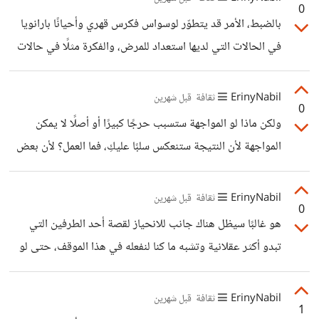
0
أخرى لكن متفقين على أمور محددة لا تجوز ولا تصح من الناحية
بالضبط، الأمر قد يتطوّر لوسواس فكرس قهري وأحيانًا بارانويا
الإنسانية، حتى وهم لا يخشون عقاب الآخرة أو ينتظرون ثواب
في الحالات التي لديها استعداد للمرض، والفكرة مثلًا في حالات
من الله، ونفس الشيء نراه قبل نزول الأديان، هل كانت الخليقة
ظنون الخيانة بين الزوجين تحديدًا صعبة لأن الزوجة/الزوج
كلها تقتل وتسرق وتعذب بعضها؟ بالتأكيد
أحيانًا يكونون على حق وتفسيرهم للأحداث صحيح ولكن الدلائل
ErinyNabil
ثقافة
قبل شهرين
0
لا تكفي، وحتى الطرف الآخر يكذب طوال الوقت، فتصبح حياتهم
ولكن ماذا لو المواجهة ستسبب حرجًا كبيرًا أو أصلًا لا يمكن
عذاب بسبب حالة عدم اليقين.
المواجهة لأن النتيجة ستنعكس سلبًا عليكِ، فما العمل؟ لأن بعض
المواقف المهنية مثلًا هي تبدا وتنتهي بالكذب، فالمواجهة فيها لن
تنفع الطرف الطالب للحقيقة، بل العكس سيزداد شعورًا بالاستياء
ErinyNabil
ثقافة
قبل شهرين
0
لأنه وضع نفسه في موقف يحرجه طلبًا للحقيقة ولم يجد سوى
هو غالبًا سيظل هناك جانب للانحياز لقصة أحد الطرفين التي
نفس الكذب.
تبدو أكثر عقلانية وتشبه ما كنا لنفعله في هذا الموقف، حتى لو
هذه القصة يراها الطرف الآخر إنها مؤذية في نظره، لذا انعدام
التحيزات كليًا صعب جدًا، وأحيانًا غير مطلوب لو الطرفين يريدوا
ErinyNabil
ثقافة
قبل شهرين
1
تحكيم خارجي في ظرف مهم مثلًا.