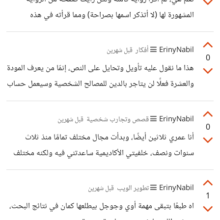
المشهورة لها (لا أتذكر اسمها بصراحة) ومما قرأته في هذه
الصفحة بالتأكيد لن اشتريها، المحتوى تجاري واللغة ركيكة.
ErinyNabil
أفكار
قبل شهرين
0
هذا ما نقول عليه تأويل وتحايل على النص، إنمّا من يعرف المودة
والعشرة فعلًا لن يتاجر بالدين للمصالح الشخصية وسيعمل حساب
زوجته ويقدرها ويحترمها قبل اتخاذ أي قرار.
ErinyNabil
قصص وتجارب شخصية
قبل شهرين
0
أنا عمري ثلاثين أيضًا، وبدأت مجال مختلف تمامًا منذ ثلاث
سنوات ونصف، خلفيتي الأكاديمية ساعدتني فيه ولكنه مختلف
تمامًا عما توقعته لنفسي سابقًا من مسار مهني، ووجدت فيه
القيمة التي كنت أبحث عنها، وما زلت طبعًا أفكر في دراسات
ErinyNabil
تطوير الويب
قبل شهرين
1
لاحقة بحسب توجهاتي الحالية، لذلك عمرك الآن هو فرصة قوية
اه طبعًا بتبقى مهمة أوي وجوجل بيطلعها كمان في نتائج البحث،
للتفكير طبعًا في بداية جديدة، ولكن أهم شيء معرفة المسار