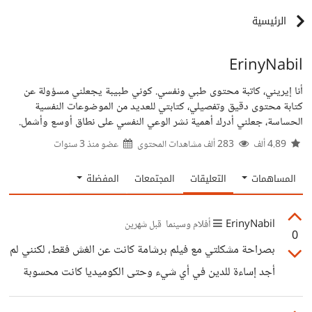
الرئيسية
ErinyNabil
أنا إيريني، كاتبة محتوى طبي ونفسي. كوني طبيبة يجعلني مسؤولة عن
كتابة محتوى دقيق وتفصيلي، كتابتي للعديد من الموضوعات النفسية
الحساسة، جعلني أدرك أهمية نشر الوعي النفسي على نطاق أوسع وأشمل.
4.89 ألف
283 ألف مشاهدات المحتوى
عضو منذ
3 سنوات
المساهمات
التعليقات
المجتمعات
المفضلة
ErinyNabil
أفلام وسينما
قبل شهرين
0
بصراحة مشكلتي مع فيلم برشامة كانت عن الغش فقط، لكنني لم
أجد إساءة للدين في أي شيء وحتى الكوميديا كانت محسوبة
جيدًا جدًا في أي أمر يتعلق بالدين، وشخصية هشام ماجد لم