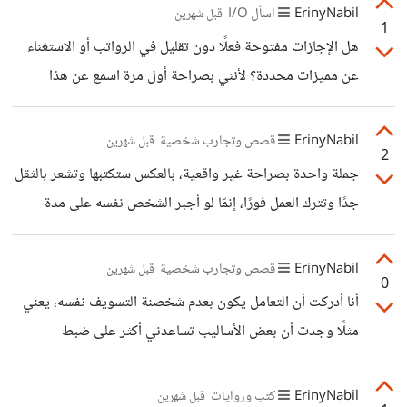
تظهر التدين بشكل مبالغ فيه أصلًا بل كان يتحدث عمن يرفضون
ErinyNabil
اسأل I/O
قبل شهرين
1
الأفعال السيئة وفي نظرهم أن هؤلاء سيلاحقهم العقاب مهما
هل الإجازات مفتوحة فعلًا دون تقليل في الرواتب أو الاستغناء
فعلوا، ولكن مرة أخرى بطريقة كوميدية وليس بالترهيب أو إيذاء
عن مميزات محددة؟ لأنني بصراحة أول مرة اسمع عن هذا
أحد كونه مخالف له في التفكير، ولذلك أي حملات عليه الآن هي
النظام.
مجرد لجان لا أكثر ولا أقل،
ErinyNabil
قصص وتجارب شخصية
قبل شهرين
2
جملة واحدة بصراحة غير واقعية، بالعكس ستكتبها وتشعر بالثقل
جدًا وتترك العمل فورًا، إنمّا لو أجبر الشخص نفسه على مدة
زمنية يومية للكتابة والتزم بها كل يوم فالنتيجة عقليًا أفضل
كثيرًا، يجد أن الأفكار تتوالى عندما يخصص وقت محدد ومدة
ErinyNabil
قصص وتجارب شخصية
قبل شهرين
0
محددة ويبدأ الكتابة، وهذا ما نجح معي سابقًا، كنت أخصص
أنا أدركت أن التعامل يكون بعدم شخصنة التسويف نفسه، يعني
كتابة فقرة وألزم نفسي بها يوميًا، حتى ينتهي أول ثلاث إلى أربع
مثلًا وجدت أن بعض الأساليب تساعدني أكثر على ضبط
أيام وأتعود على الكتابة ويعود تركيزي.
التسويف فأعملها وإذا وجدت نفسي في دائرة المماطلة والتعب
فأبحث عن السبب، أحيانًا يكون خوف من بداية مشروع واحيانًا
ErinyNabil
كتب وروايات
قبل شهرين