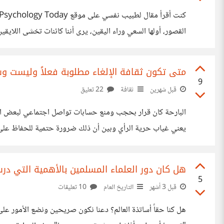
القصور، أولها السعي وراء اليقين، يرى أننا كائنات تخشى اللا
التحيزات السلبية والتفكير الكارثي، وهو ميل المخ البشري لتذك
متى تكون ثقافة الإلغاء مطلوبة فعلاً وليست وسيل
9
قبل شهرين
ثقافة
22 تعليق
البارحة كان قرار بحجب ومنع حسابات تواصل اجتماعي لبعض الش
يعني غياب حرية الرأي وبين أن ذلك ضرورة حتمية للحفاظ على ال
الوقت الذي تتحسس فيه كل الدول من نشر خبر واحد في غير محله. وا
هل كان دور العلماء المسلمين بالأهمية التي درس
5
قبل 3 أشهر
التاريخ العام
10 تعليقات
هل كنا حقاً أساتذة العالم؟ دعنا نكون صريحين ونضع الأمور على ا