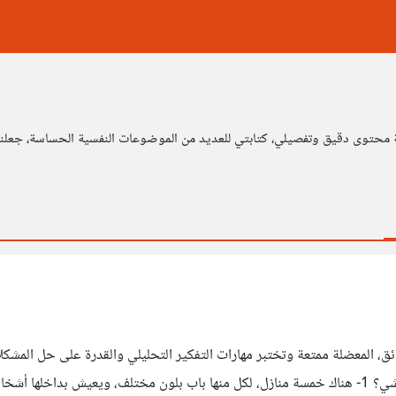
ة محتوى دقيق وتفصيلي، كتابتي للعديد من الموضوعات النفسية الحساسة، جعلن
، المعضلة ممتعة وتختبر مهارات التفكير التحليلي والقدرة على حل المشكلا
الذي استغرقه والنتيجة. المعضلة كالتالي: من يملك الحمار الوحشي؟ 1- هناك خمسة منازل، لكل منها با