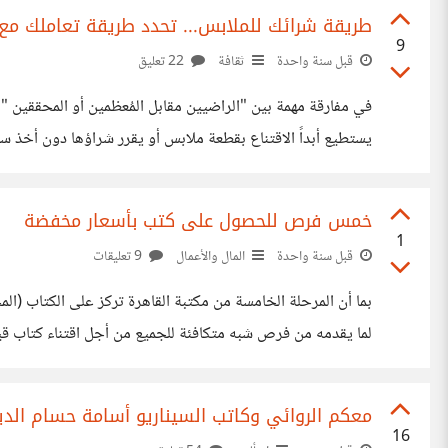
طريقة شرائك للملابس... تحدد طريقة تعاملك مع كل
9
قبل سنة واحدة
ثقافة
22 تعليق
perfect deal! "، أما على الناحية الأخرى، نجد البعض متى وجد قطعة تناسبه، وتناسب ذوقه وخامة جيدة مقابل سعر جيد، لا يتردد مرتين، ويشتريها فورًا،
خمس فرص للحصول على كتب بأسعار مخفضة
1
قبل سنة واحدة
المال والأعمال
9 تعليقات
بما أن المرحلة الخامسة من مكتبة القاهرة تركز على الكتاب (
المستعملة، ولا أقول الكتب القديمة، لأن تلك الأخيرة صارت ال
معكم الروائي وكاتب السيناريو أسامة حسام الدي
16