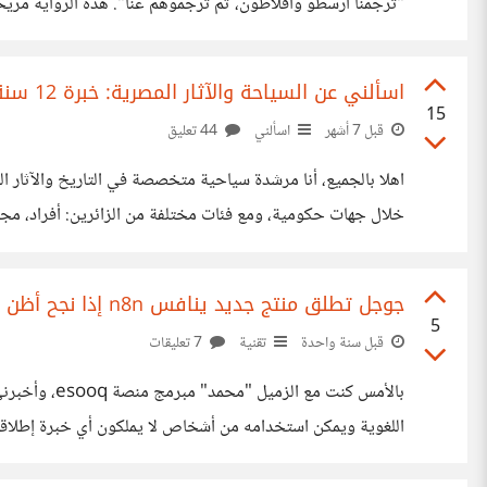
ومحفوظة في مكتبات بيزنطة وروما والفاتيكان. الغرب لم يكن ب
اسألني عن السياحة والآثار المصرية: خبرة 12 سنة كمرشدة سياحية عربية وإنجليزية
15
قبل 7 أشهر
اسألني
44 تعليق
خلال جهات حكومية، ومع فئات مختلفة من الزائرين: أفراد، مجم
— وأحيانًا معلومات مغلوطة — عن مصر، تاريخها، وآثارها، وكما
جوجل تطلق منتج جديد ينافس n8n إذا نجح أظن أنه سيكون الأفضل! Opal
5
قبل سنة واحدة
تقنية
7 تعليقات
الأخرى، وأدوات أخرى كثيرة طبعا كما هو الحال في n8n. الجميل أيضا أن التعديل