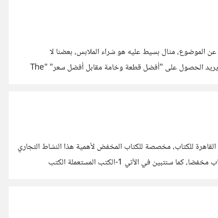
ل المُعظمين أو المحققين " يكون التساؤل: أي الطريقتين أفضل لو نظرنا إليها بموضوعية؟ حتى نتحدث عن الموضوع، مثال بسيط عليه هو شراء الملابس، بعضنا لا
يستطيع أبداً الاقتناع بقطعة ملابس أو يقرر شراؤها دون أخذ ساعات طويلة في التجول بين المحال ومقارنة الخامات والأسعار، لأنه ببساطة يريد الحصول على "أفضل قطعة وخامة مقابل أفضل سعر" "The
 القاهرة للكتاب، مخصصة للكتاب المخفض لأهمية هذا النشاط التجاري
لما يقدمه من فرص شبه متكافئة للجميع من أجل اقتناء كتاب قيم (لا أتحدث هنا عن الكتب التي لا تباع أصلا). هناك خمس أحوال تجعل الكتاب مخفضا، كما سنتبين في الآتي 1-الكتب المستعملة الكتب