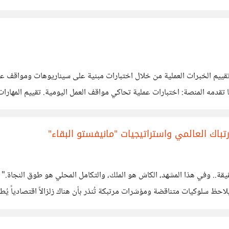
ترالي يعيش في منزل بابه أحمر. 3-
الخبرات العملية من خلال اختبارات مبنية على سيناريوهات ومواقف عمل حق
باك العالمي واستراتيجيات "مانيفستو البقاء"
قيقة.. وفي هذا المشهد، الكاش هو الملك، والتكامل المحلي هو طوق النجاة.
د والذهب الأصفر، وتتسارع مراهنات الطاقة البديلة في كواليس السياسة، ندرك