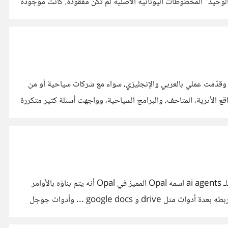
ه الرواية مريحة، لكنها تواجه مشكلة كبيرة ..هي غير دقيقة تاريخياً. 1. أسطورة "الوسيط الوحيد" المخطوطات اليونانية الأصلية لم تكن مفقودة. كانت موجودة
نا مرشدة سياحية متخصصة في التاريخ والآثار المصرية لاني خريجة كلية الآثار ايضا، اعمل في المجال منذ أكثر من 12 سنة، وقدّمت عملي بالعربي والإنجليزي، سواء مع شركات سياحية أو من
 الأثرية، المتاحف، والبرامج السياحية، وواجهت أسئلة كتير متكررة
بالأمس كنت مع الزميل "محمد" مبرمج منصة esooq، وأخبرني عن التحديث الجديد الذي أطلقته جوجل الذي يشبه n8n وهو Builder للـ ai agents اسمه Opal المميز في Opal أنه يتم بناؤه بالأوامر
اللغوية ويمكن استخدامه من أشخاص لا يملكون أي خبرة إطلاقا! مثلا تطلب منه أن ينشأ لك تطبيق يكتب المقالات في مجال معين! ويمكن ربطه بعدة أدوات مثل drive و google docs ... وأدوات جوجل