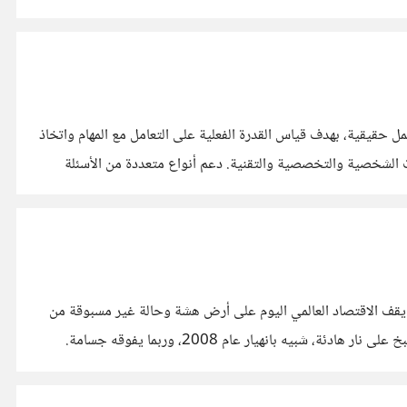
يقية، بهدف قياس القدرة الفعلية على التعامل مع المهام واتخاذ
القرارات، بدلًا من الاعتماد على المعرفة النظرية فقط. من أبرز ما تقدمه المنصة: اختبارات عملية تحاكي مواقف العمل اليومية. تقييم المهارات الشخصية والتخصصية والتقنية. دعم أنواع متعددة من الأسئلة
" يقف الاقتصاد العالمي اليوم على أرض هشة وحالة غير مسبوقة من
"عدم اليقين" (Extreme Uncertainty). المراقب للأسواق يلاحظ سلوكيات متناقضة ومؤشرات مرتبكة تُنذر بأن هناك زلزالاً اقتصادياً يُطبخ على نار هادئة، شبيه بانهيار عام 2008، وربما يفوقه جسامة.
 أننا أمام مشهد