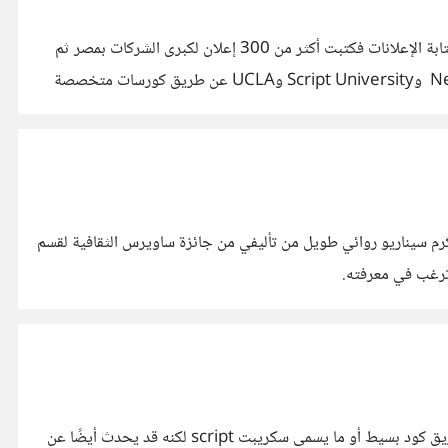
معكم الروائي والسيناريست أسامة حسام الدين عملت بقناة موجة كوميدي وكتبت الاسكتشات الكوميدية لعديد من البرامج ثم اتجهت إلى كتابة الإعلانات فكتبت أكثر من 300 إعلان لكبرى الشركات بمصر ثم
أثقلت موهبتي بتعلم حرفية كتابة االسيناريو بأمريكا بأكبر جامعات أمريكا المتخصصة في تعليم السيناريو مثل New Tork Film Academy وScript University وUCLA عن طريق كورسات متخصصة
Screenwriting – Story & Structure from NYFA Screenwriti
 تكرم سيناريو روائي طويل من تأليفي من جائزة ساويرس الثقافية لقسم
ترغب في معرفته.
الأتمتة أو ال Automation هي عملية تحويل المهام المكررة إلى مهام يقوم بيها الحاسوب بدون تدخل بشري، يحدث ذلك في العادة عن طريق كود بسيط أو ما يسمى سكريبت script لكنه قد يحدث أيضًا عن