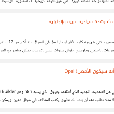
"ترجمنا أرسطو وأفلاطون، ثم ترجموهم عنا". هذ
حاجة إلينا ليعرف أسلافه الفكريين، بل كان بحاجة فقط
اهلا بالجميع، أ
وعات، باحثين، ودارسين. طوال سنوات عملي، تعاملت بشكل مباشر مع المواقع
ن عن العمل في المجال السياحي نفسه، اذا​ احد لديه