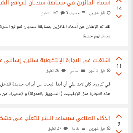
أسماء الفائزين في مسابقة سنديان لمواقع الشر
14
قبل شهرين
حسوب I/O
0 تعليق
مبارك لهم جميعًا
اشتغلت في التجارة الإلتكرونية سنتين، إسألني
11
قبل 3 أشهر
اسألني
26 تعليق
في كورونا كان لابد علي أن أبدأ البحث عن أبواب جديدة للدخل
هذه التجارة مثل الإيفيليت ( التسويق بالعمولة) والإستيراد من ع
تعلمت بشكل مباشر من التجربة مما جعلني أخسر في الكثير من 
الذكاء الصناعي سيساعد البشر للتغلّب على مشك
9
قبل شهرين
ثقافة
27 تعليق