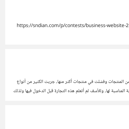
ن عن أسماء الفائزين بمسابقة سنديان لمواقع الشركات، يمكنكم الاطلاع على المواقع الفائزة والفائزين من صفحة المسابقة: https://sndian.com/p/contests/business-website-2026
ن المنتجات وفشلت في منتجات أكثر منها، جربت الكثير من أنواع
ة المناسبة لها، وللأسف لم أتعلم هذه التجارة قبل الدخول فيها ولذلك