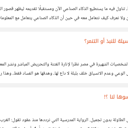
كنت أقرأ مقال لطبيب نفسي على موقع Psychology Today، تناول فيه ما يستطيع الذكاء الصناعي الآن ومست
يقين ولا نعرف كيف نتعامل معه في حين أن الذكاء الصناعي يتعامل مع المعلو
ر السلبيات بإضفاء مشاعر قوية للذكرى السيئة
ة للنبذ أو التنمر؟
خصيات الشهيرة في مصر نظرا لإثارة الفتنة والتحريض المباشر ونشر المعلو
وعي وعدم الانسياق خلف بلبلة لا داع لها، وهدفها هو الفساد فقط، وهذا ر
لغريب
وها لنا ؟!
لطاولة بدون تجميل. الرواية المدرسية التي نرددها منذ عقود تقول: الغرب كان