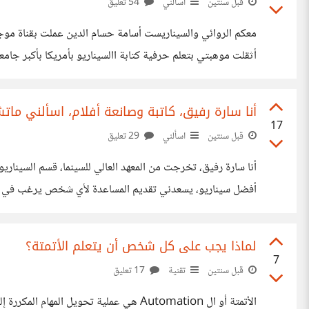
قبل سنتين
اسألني
54 تعليق
في مجال السيناريو مثل:  Television
from UCLA
أنا سارة رفيق، كاتبة وصانعة أفلام، اسألني ماتش
17
قبل سنتين
اسألني
29 تعليق
أنا سارة رفيق، تخرجت من المعهد العالي للسينما، قسم السيناري
أفضل سيناريو، يسعدني تقديم المساعدة لأي شخص يرغب في معر
لماذا يجب على كل شخص أن يتعلم الأتمتة؟
7
قبل سنتين
تقنية
17 تعليق