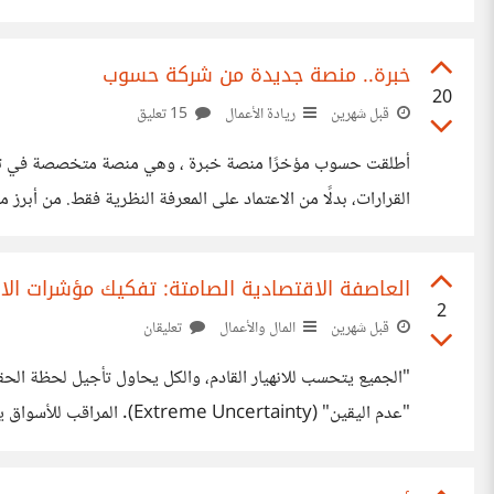
مختلفة، ويشربون مشروبات مختلفة، ويتناول كل واحد منهم نوعًا مختلفًا من الطعام. 2- الرجل الأس
خبرة.. منصة جديدة من شركة حسوب
20
قبل شهرين
ريادة الأعمال
15 تعليق
أطلقت حسوب مؤخرًا منصة خبرة ، وهي منصة متخصصة في تقييم 
والتحديات العملية. إمكانية إعادة بعض الاختبارات لتحسين النتائج. نتائج تساعد على معرفة نقاط القوة وفرص التطوير المهني. ربط حسابات العمل
العاصفة الاقتصادية الصامتة: تفكيك مؤشرات الارت
2
قبل شهرين
المال والأعمال
تعليقان
"الجميع يتحسب للانهيار القادم، والكل يحاول تأجيل لحظة الح
عندما تتداخل أرقام العقارات الأمريكية مع تقلبات الذهب الأسو