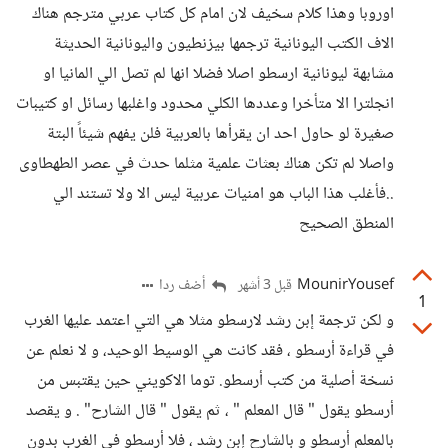
اوروبا وهذا كلام سخيف لان امام كل كتاب عربي مترجم هناك
الاف الكتب اليونانية ترجمها بيزنطيون واليونانية الحديثة
مشابهة ليونانية ارسطو اصلا فضلا انها لم تصل الي المانيا او
انجلترا الا متأخرا وعددها الكلي محدود واغلبها رسائل او كتيبات
صغيرة لو حاول احد ان يقرأها بالعربية فلن يفهم شيئاً البتة
واصلا لم تكن هناك بعثات علمية مثلما حدث في عصر الطهطاوى
..فأغلب هذا الباب هو امنيات عربية ليس الا ولا تستند الي
المنطق الصحيح
MounirYousef
أضف ردا
قبل 3 أشهر
1
و لكن ترجمة إبن رشد لارسطو مثلا هي التي اعتمد عليها الغرب
في قراءة أرسطو ، فقد كانت هي الوسيط الوحيد، و لا نعلم عن
نسخة أصلية من كتب أرسطو. توما الاكويني حين يقتبس من
أرسطو يقول " قال المعلم " ، ثم يقول " قال الشارح" . و يقصد
بالمعلم أرسطو و بالشارح إبن رشد ، فلا أرسطو في الغرب بدون