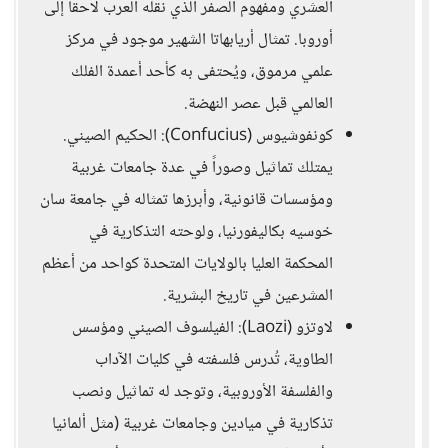
العشري ومفهوم الصفر الذي نقله العرب لاحقاً إلى
أوروبا. تمثال أريابهاتا الشهير موجود في مركز
علمي مرموق، ويُحتفى به كأحد أعمدة الفلك
العالمي قبل عصر النهضة.
كونفوشيوس (Confucius): الحكيم الصيني.
يمتلك تماثيل وصوراً في عدة جامعات غربية
ومؤسسات قانونية، وأبرزها تمثاله في جامعة سان
خوسيه بكاليفورنيا، ولوحته التذكارية في
المحكمة العليا بالولايات المتحدة كواحد من أعظم
المشرعين في تاريخ البشرية.
لاوتزو (Laozi): الفيلسوف الصيني ومؤسس
الطاوية، تُدرس فلسفته في كليات الآداب
والفلسفة الأوروبية، وتوجد له تماثيل ونصب
تذكارية في ميادين وجامعات غربية (مثل ألمانيا