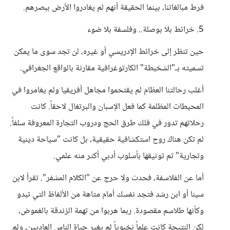
فرط مبالغاتنا، بينما الحقيقة أنهم لم يغادروا الأرض ببصرهم.
5. خرائط بلا بوصلة.. وفلسفة بلا ضوء
حين تنظر إلى خرائط الإدريسي أو غيره، لن تجد سوى ما يمكن
تسميته بـ"الشخبطة" الكارتوغرافية مقارنة بالواقع الجغرافي.
أغلب رحالتنا العظام لم يقتحموا مجاهل أفريقيا ولم يغامروا في
المحيطات المظلمة كما فعل الإسبان والبرتغال لاحقاً. كانت
رحلاتهم تدور في فلك طرق الحج ودروب التجارة المعروفة سلفاً.
لم تكن هناك روح استكشافية حقيقية، بل كانت "سياحة دينية
وتجارية" تم توثيقها بأسلوب أدبي أكثر منه علمي.
أما عن الفلاسفة، فحدث ولا حرج عن "الكلام المشفر". تقرأ لابن
سينا أو ابن رشد فتجد نفسك أمام متاهة من الألفاظ التي تبدو
وكأنها طلاسم مقصودة. ربما هربوا من تهمة الزندقة بالغموض،
لكن النتيجة كانت علماً نخبوياً لم يغير حياة الناس العاديين، ولم