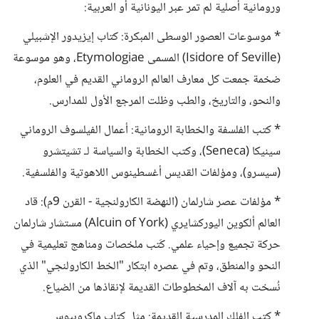
ورومانية أصلية لم تمر عبر اليونانية أو العربية:
* موسوعات العصور الوسطى المبكرة: كتاب إيزيدور الإشبيلي
(Isidore of Seville) المسمى Etymologiae، وهو موسوعة
ضخمة جمعت كل معارف العالم الروماني القديم في العلوم،
والنحو، والتاريخ، والطب وظلت المرجع الأول للمدارس.
* كتب الفلسفة والخطابة الرومانية: أعمال الفيلسوف الروماني
سينيكا (Seneca)، وكتب الخطابة والسياسة لـ تشيتشرو
(سيسرو)، ومؤلفات القديس أغسطينوس اللاهوتية والفلسفية.
* مؤلفات عصر شارلمان (النهضة الكارولنجية - القرن 9م): قاد
العالم ألكوين اليوركشايري (Alcuin of York) مستشار شارلمان
حركة تجميع وإحياء علمي. كَتب ملخصات ومناهج تعليمية في
النحو والمنطق، وتم في عصره ابتكار "الخط الكارولنجي" الذي
نُسخت به آلاف المخطوطات القديمة لإنقاذها من الضياع.
* كتب الفلك المدرسية القديمة: مثل كتاب ماكروبيوس