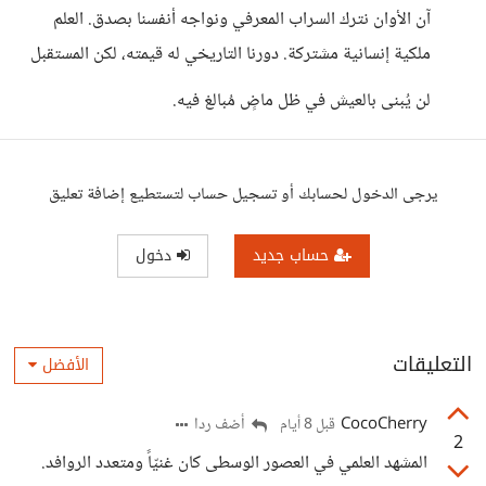
آن الأوان نترك السراب المعرفي ونواجه أنفسنا بصدق. العلم
ملكية إنسانية مشتركة. دورنا التاريخي له قيمته، لكن المستقبل
لن يُبنى بالعيش في ظل ماضٍ مُبالغ فيه.
يرجى الدخول لحسابك أو تسجيل حساب لتستطيع إضافة تعليق
حساب جديد
دخول
التعليقات
الأفضل
CocoCherry
أضف ردا
قبل 8 أيام
2
المشهد العلمي في العصور الوسطى كان غنيّاً ومتعدد الروافد.