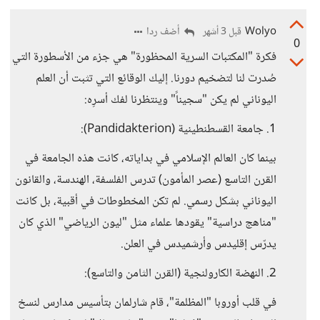
Wolyo
أضف ردا
قبل 3 أشهر
0
فكرة "المكتبات السرية المحظورة" هي جزء من الأسطورة التي
صُدرت لنا لتضخيم دورنا. إليك الوقائع التي تثبت أن العلم
اليوناني لم يكن "سجيناً" وينتظرنا لفك أسرِه:
1. جامعة القسطنطينية (Pandidakterion):
بينما كان العالم الإسلامي في بداياته، كانت هذه الجامعة في
القرن التاسع (عصر المأمون) تدرس الفلسفة، الهندسة، والقانون
اليوناني بشكل رسمي. لم تكن المخطوطات في أقبية، بل كانت
"مناهج دراسية" يقودها علماء مثل "ليون الرياضي" الذي كان
يدرّس إقليدس وأرشميدس في العلن.
2. النهضة الكارولنجية (القرن الثامن والتاسع):
في قلب أوروبا "المظلمة"، قام شارلمان بتأسيس مدارس لنسخ