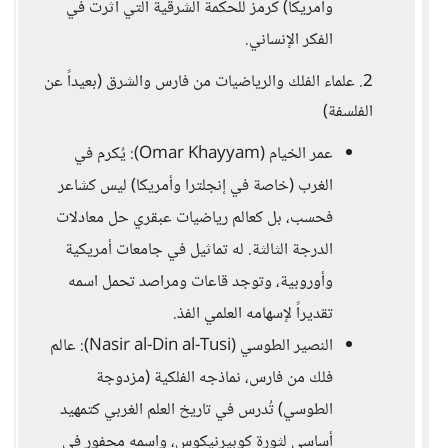
وأمريكا) كرمز للحكمة الشرقية التي أثرت في
الفكر الإنساني.
2. علماء الفلك والرياضيات من فارس والشرق (بعيداً عن
الفلسفة)
عمر الخيام (Omar Khayyam): يُكرم في
الغرب (خاصة في إنجلترا وأمريكا) ليس كشاعر
فحسب، بل كعالم رياضيات عبقري حل معادلات
الدرجة الثالثة. له تماثيل في جامعات أمريكية
وأوروبية، وتوجد قاعات ومراصد تحمل اسمه
تقديراً لإسهامه العلمي الفذ.
النصير الطوسي (Nasir al-Din al-Tusi): عالم
فلك من فارس، نماذجه الفلكية (مزدوجة
الطوسي) تُدرس في تاريخ العلم الغربي كتمهيد
أساسي لثورة كوبيرنيكوس، واسمه محفور في