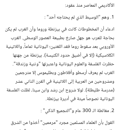
الأكاديمي المعاصر منذ عقود:
1. وهم "الوسيط الذي لم يحتاجه أحد" :
ادعاء أن المخطوطات كانت في بيزنطة وروما وأن الغرب لم يكن
بحاجة للعرب هو جهل صارخ بطبيعة العصور الوسطى. الغرب
الأوروبي بعد سقوط روما فقد اللغتين؛ اليونانية تماماً، واللاتينية
الكلاسيكية (إلا في أضيق حدود الكنيسة). بيزنطة من جهتها
حظرت الفلسفة والعلوم اليونانية واعتبرتها "وثنية وزندقة".
الغرب لم يعرف أرسطو وأفلاطون وبطليموس إلا مترجمين
ومشروحين من العربية إلى اللاتينية في القرن الثاني عشر
(مدرسة طليطلة). لولا شروح ابن رشد وابن سينا، لظلت الفلسفة
اليونانية نصوصاً ميتة في أديرة بيزنطة.
2. مغالطة الـ 300 عام و"التجميع الذكي" :
القول بأن العلماء المسلمين مجرد "مرممين" أخذوا من الشرق