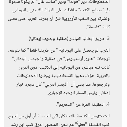
المخطوطات. دير "فولدا" ودير "سانت غال" لم يكونا سجونا،
بل "مصانع للكتب" حافظت على التراث اللاتيني واليوناني
ونشرته بين النخب الأوروبية قبل أن يعرف العرب حتى معنى
كلمة "فلسفة".
3. طريق إيطاليا المباشر (صقلية وجنوب إيطاليا):
الغرب لم يحصل على اليونانية "عن طريقنا فقط" كما نتوهم.
ترجمات "هنري أرستيبوس" في صقلية و"جيمس البندقي"
كانت تتم مباشرة من اليونانية إلى اللاتينية دون المرور
بالعربية. هؤلاء ذهبوا للقسطنطينية وجلبوا المخطوطات
وترجموها، مما يعني أن "الجسر العربي" كان مجرد خيار
إضافي وليس المسار الوحيد الإجباري.
4. الحقيقة المرة عن "التحريم":
أنتِ تتهمين الكنيسة بالاحتكار، لكن الحقيقة أن أول من أحرق
كتب الفلسفة "فعلياً" هم نحن. المنصور أحرق كتب ابن رشد،