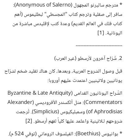
* مترجم ساليرنو المجهول (Anonymous of Salerno):
سافر إلى صقلية وترجم كتاب "المجسطي" لبطليموس (أهم
كتاب فلك في العالم القديم) وعدة كتب لإقليدس مباشرة من
اليونانية. [1]
------------------------------
2. شُرّاح آخرون لأرسطو (غير العرب)
قبل وصول الشروح العربية، وبعدها، كان هناك تقليد ضخم لشرّاح
يونانيين ولاتينيين اعتمدت عليهم أوروبا:
الشّراح اليونانيون القدامى (Byzantine & Late Antiquity
Commentators): مثل ألكسندر الأفروديسي (Alexander
of Aphrodisias) وسمبليكيوس (Simplicius). تُرجمت
شروحهم لـلاتينية واعتُمد عليها كلياً لفهم أرسطو. [2]
* بواثيوس (Boethius): الفيلسوف الروماني (توفي 524 م).