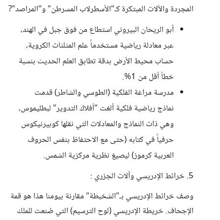
المجردة والآلات المبتكرة كـ"الأسطرلاب المسرطن" و"المراصد"?
أبو الريحان البيروني استطاع من فوق جبل في الهند،
عبر معادلة رياضية مستخدماً علم المثلثات الكروية،
حساب محيط الأرض بدقة تطابق العلم الحديث بنسبة
خطأ أقل من 1%.
مدرسة مراغة الفلكية (الطوسي والشاطر) قدمت
نماذج رياضية فلكية ألغت "أفلاك التدوير" لبطليموس،
وهي ذات النماذج والمعادلات التي نقلها كوبيرنيكوس
حرفياً في كتابه (حتى مع الاحتفاظ بنفس الحروف
العربية كرموز) ليصيغ نظرية مركزية الشمس.
5. خرائط الإدريسي وآلات الجزري :
وصف خرائط الإدريسي بـ"الشخبطة" مقارنة بيومنا هذا هو قمة
الإجحاف. خريطة الإدريسي (لوح الترسيم) التي صُنعت للملك