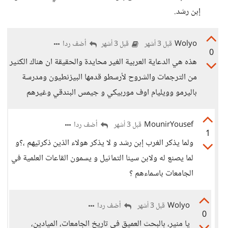
إبن رشد.
Wolyo
أضف ردا
قبل 3 أشهر
قبل 3 أشهر
0
هذه هي الدعاية العربية الغير محايدة والحقيقة ان هناك الكثير
من الترجمات والشروح لأرسطو قدمها البيزنطيون ومدرسة
باليرمو وويليام اوف موربيكي و جيمس البندقي وغيرهم
MounirYousef
أضف ردا
قبل 3 أشهر
1
ولما يذكر الغرب إبن رشد و لا يذكر هولاء الذين ذكرتيهم ،؟و
لما يصنع له ولابن سينا التماثيل و يسمون القاعات العلمية في
الجامعات باسماءهم ؟
Wolyo
أضف ردا
قبل 3 أشهر
0
يا منير، بالبحث العميق في تاريخ الجامعات، الميادين،