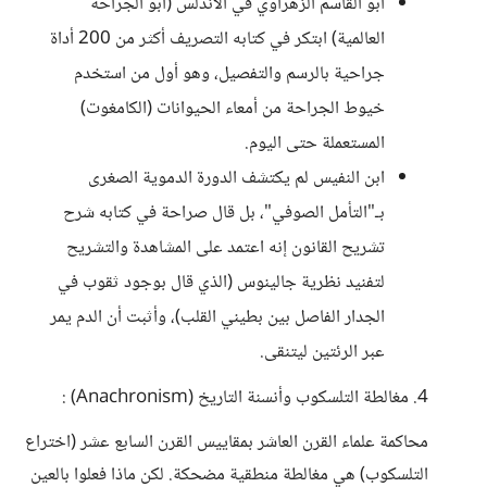
أبو القاسم الزهراوي في الأندلس (أبو الجراحة
العالمية) ابتكر في كتابه التصريف أكثر من 200 أداة
جراحية بالرسم والتفصيل، وهو أول من استخدم
خيوط الجراحة من أمعاء الحيوانات (الكامغوت)
المستعملة حتى اليوم.
ابن النفيس لم يكتشف الدورة الدموية الصغرى
بـ"التأمل الصوفي"، بل قال صراحة في كتابه شرح
تشريح القانون إنه اعتمد على المشاهدة والتشريح
لتفنيد نظرية جالينوس (الذي قال بوجود ثقوب في
الجدار الفاصل بين بطيني القلب)، وأثبت أن الدم يمر
عبر الرئتين ليتنقى.
4. مغالطة التلسكوب وأنسنة التاريخ (Anachronism) :
محاكمة علماء القرن العاشر بمقاييس القرن السابع عشر (اختراع
التلسكوب) هي مغالطة منطقية مضحكة. لكن ماذا فعلوا بالعين