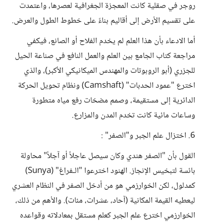
روجر في صقلية كانت المعجزة الجغرافية لعصرها، واعتمدت
على تقسيم الأرض إلى أقاليم بناءً على خطوط الطول والعرض.
أما الادعاء بأن هذا العلم لم يخدم الفلاح أو الصانع، فيكفي
مراجعة كتاب الجامع بين العلم والعمل النافع في صناعة الحيل
للجزري (أبو الروبوتات والمهندس الميكانيكي الأكبر)، والذي
اخترع "عمود الحدبات" (Camshaft) ونظام تحويل الحركة
الدائرية إلى مستقيمة، وصمم مضخات رفع مياه متطورة
وساعات مائية كانت تخدم المدن والمزارع.
6. اختزال علم الجبر و"الصفر" :
القول بأن "الصفر هندي وكان سيصل عاجلاً أو آجلاً" محاولة
بائسة لتبخيس الإنجاز. الهنود اخترعوا "الـفراغ" (Sunya)
كمدلول، لكن الخوارزمي هو من أدخل الصفر في النظام العشري
ليعطيه القيمة المكانية (آحاد، عشرات، مئات). والأهم من ذلك،
الخوارزمي اخترع علم الجبر كعلم مستقل بمعادلاته وقواعده