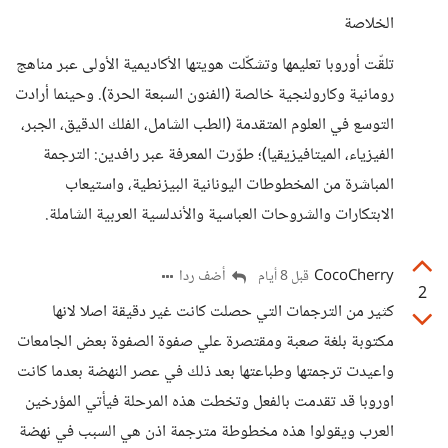
الخلاصة
تلقّت أوروبا تعليمها وتشكّلت هويتها الأكاديمية الأولى عبر مناهج
رومانية وكارولنجية خالصة (الفنون السبعة الحرة). وحينما أرادت
التوسع في العلوم المتقدمة (الطب الشامل، الفلك الدقيق، الجبر،
الفيزياء، الميتافيزيقيا)؛ طوّرت المعرفة عبر رافدين: الترجمة
المباشرة من المخطوطات اليونانية البيزنطية، واستيعاب
الابتكارات والشروحات العباسية والأندلسية العربية الشاملة.
CocoCherry
أضف ردا
قبل 8 أيام
2
كثير من الترجمات التي حصلت كانت غير دقيقة اصلا لانها
مكتوبة بلغة صعبة ومقتصرة علي صفوة الصفوة بعض الجامعات
واعيدت ترجمتها وطباعتها بعد ذلك في عصر النهضة بعدما كانت
اوروبا قد تقدمت بالفعل وتخطت هذه المرحلة فيأتي المؤرخين
العرب ويقولوا هذه مخطوطة مترجمة اذن هي السبب في نهضة