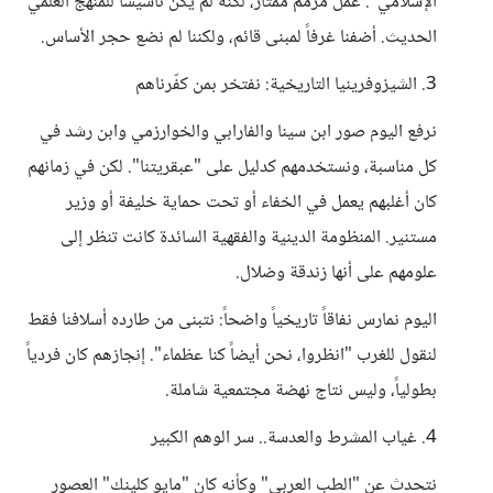
الإسلامي". عمل مرمم ممتاز، لكنه لم يكن تأسيساً للمنهج العلمي
الحديث. أضفنا غرفاً لمبنى قائم، ولكننا لم نضع حجر الأساس.
3. الشيزوفرينيا التاريخية: نفتخر بمن كفّرناهم
نرفع اليوم صور ابن سينا والفارابي والخوارزمي وابن رشد في
كل مناسبة، ونستخدمهم كدليل على "عبقريتنا". لكن في زمانهم
كان أغلبهم يعمل في الخفاء أو تحت حماية خليفة أو وزير
مستنير. المنظومة الدينية والفقهية السائدة كانت تنظر إلى
علومهم على أنها زندقة وضلال.
اليوم نمارس نفاقاً تاريخياً واضحاً: نتبنى من طارده أسلافنا فقط
لنقول للغرب "انظروا، نحن أيضاً كنا عظماء". إنجازهم كان فردياً
بطولياً، وليس نتاج نهضة مجتمعية شاملة.
4. غياب المشرط والعدسة.. سر الوهم الكبير
نتحدث عن "الطب العربي" وكأنه كان "مايو كلينك" العصور