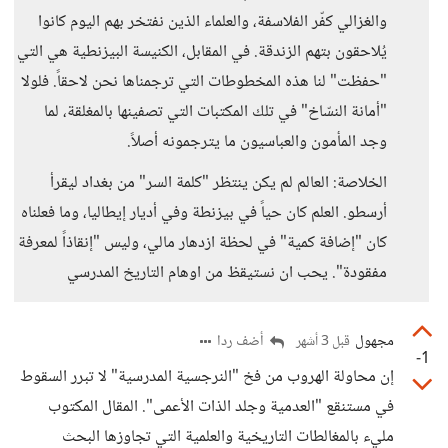
والغزالي كفّر الفلاسفة، والعلماء الذين نفتخر بهم اليوم كانوا
يُلاحقون بتهم الزندقة. في المقابل، الكنيسة البيزنطية هي التي
"حفظت" لنا هذه المخطوطات التي ترجمناها نحن لاحقاً. فلولا
"أمانة النسّاخ" في تلك المكتبات التي تصفينها بالمغلقة، لما
وجد المأمون والعباسيون ما يترجمونه أصلاً.
الخلاصة: العالم لم يكن ينتظر "كلمة السر" من بغداد ليقرأ
أرسطو. العلم كان حياً في بيزنطة وفي أديار إيطاليا، وما فعلناه
كان "إضافة كمية" في لحظة ازدهار مالي، وليس "إنقاذاً لمعرفة
مفقودة". يحب ان نستيقظ من اوهام التاريخ المدرسي
مجهول
أضف ردا
قبل 3 أشهر
-1
إن محاولة الهروب من فخ "النرجسية المدرسية" لا تبرر السقوط
في مستنقع "العدمية وجلد الذات الأعمى". المقال المكتوب
مليء بالمغالطات التاريخية والعلمية التي تجاوزها البحث