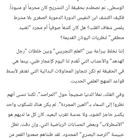
الوسطى، ثم نصطدم بحقيقة أن التشريح كان محرماً أو منبوذاً.
فكيف اكتشف ابن النفيس الدورة الدموية الصغرى بلا مشرط
يلمس شغاف القلب؟ هل كان كشفاً صوفياً أم مجرد "تفنيد
منطقي" لنظريات اليونان القديمة؟
إننا نخلط ببراعة بين "العلم التجريبي" وبين خلطات "رجل
الهدهد" والأعشاب التي تُقدم لنا اليوم كإعجاز طبي، بينما هي
في الحقيقة لم تكن تتجاوز المحاولات البدائية التي تفتقر لأبسط
قواعد المنهج العلمي الحديث.
وفي الفلك، نملأ الدنيا ضجيجاً حول "المراصد"، لكننا ننسى أنهم
نظروا إلى السماء بـ"العين المجردة". لم يكن هناك تلسكوب واحد
يكسر حاجز الضوء، ولا عدسة تقرب البعيد. كان كل ما لديهم هو
"الأسطرلاب" وبعض الحسابات الرياضية التي، وإن دقت، تظل
حبيسة "الرصد البصري" المحدود. لقد ظنناهم صعدوا القمر من