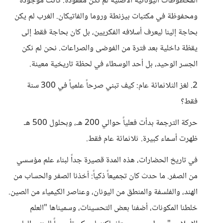
المخطوطات اليونانية الأصلية لم تكن مفقودة. كانت موجودة
ومحفوظة في مكتبات بيزنطة وروما والفاتيكان. الغرب لم يكن
بحاجة إلينا ليعرف أسلافه الفكريين، بل كان بحاجة فقط إلى
يقظة داخلية بعد فترة من الفوضى والصراعات. نحن لم نكن
الجسر الوحيد، بل أحد الوسطاء في لحظة تاريخية معينة.
2. لغز الثلاثمائة عام: كيف تبني صرحاً علمياً في 300 سنة
فقط؟
حركة الترجمة بدأت فعلياً حوالي 200 هـ، وبحلول 500 هـ
ظهرت أسماء كبيرة. ثلاثمائة عام فقط.
في تاريخ الحضارات، هذه المدة قصيرة جداً لبناء علم مؤسسي
من الصفر. ما حدث كان تجميعاً ذكياً: أخذنا الصفر والحساب من
الهند، والفلسفة والمنطق من اليونان، وعناصر الكيمياء من الصين.
خلطنا المكونات، أضفنا بعض التحسينات، وسميناها "العلم