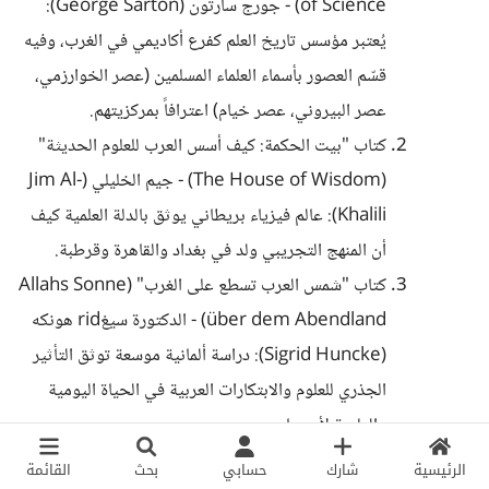
of Science) - جورج سارتون (George Sarton):
يُعتبر مؤسس تاريخ العلم كفرع أكاديمي في الغرب، وفيه
قسّم العصور بأسماء العلماء المسلمين (عصر الخوارزمي،
عصر البيروني، عصر خيام) اعترافاً بمركزيتهم.
كتاب "بيت الحكمة: كيف أسس العرب للعلوم الحديثة"
(The House of Wisdom) - جيم الخليلي (Jim Al-
Khalili): عالم فيزياء بريطاني يوثق بالدلة العلمية كيف
أن المنهج التجريبي ولد في بغداد والقاهرة وقرطبة.
كتاب "شمس العرب تسطع على الغرب" (Allahs Sonne
über dem Abendland) - الدكتورة سيغrid هونكه
(Sigrid Huncke): دراسة ألمانية موسعة توثق التأثير
الجذري للعلوم والابتكارات العربية في الحياة اليومية
والعلمية لأوروبا.
كتاب "العلوم الإسلامية وقيام الثورة العلمية الغربية"
الرئيسية
شارك
حسابي
بحث
القائمة