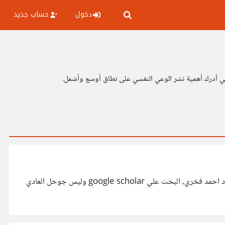
دخول
حساب جديد
ي أدرك أهمية نشر الوعي النفسي على نطاق أوسع وأشمل.
كتب د عبد الحليم نور الدين مثلا كتاب تاريخ وحضارة مصر القديمة هو كتاب شامل يغطي جميع جوانب الحضارة، كتاب الاهرامات المصرية د احمد فخري، البحث علي google scholar وليس جوحل العادي