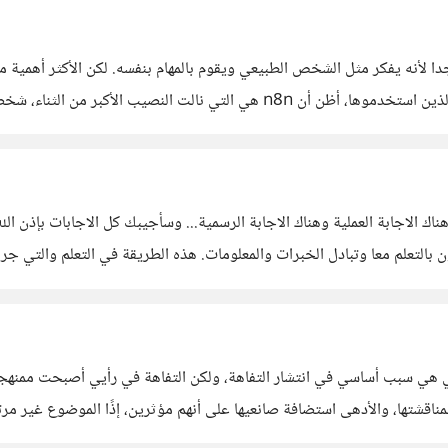
 احتفظت بها سابقا لمن
ناك الاجابة العملية وهناك الاجابة الرسمية... وسأجيبك كل الاجابات بإذن الله
التعلم معا وتبادل الخبرات والمعلومات. هذه الطريقة في التعلم والتي جرب
رفني... الإجابة الرسمية الطويلة... هيا بنا... الخطوة 1:
هي سبب أساسي في انتشار التفاهة، ولكن التفاهة في رأيي أصبحت ممنهجة، و
اقشتها، والأدهى استضافة صانعيها على أنهم مؤثرين، إذًا الموضوع غير مر
ة البروباجندا.