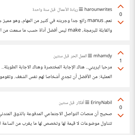
harounwrites
ريادة الأعمال
قبل سنة واحدة
0
وشريكي "محمد" جربه بالفعل ويحقق نتائج مذهلة. وهذه الدورة
mhamdy
العمل الحر
قبل سنتين
1
مرحبا ايريني.. هناك الإجابة المختصرة وهناك الاجابة الطويلة.. ه
العملية: من الأفضل أن تجدي أشخاصا لهم نفس الشغف. وتقومون ب
أبواب هذا العالم فيمكنك الانضمام لي في أي وقت وهذا يسعدني ويش
ErinyNabil
أفكار
قبل سنتين
0
صحيح أن منصات التواصل الاجتماعي المدفوعة بالذوق المتدني 
تتناول موضوعات لا قيمة لها وتخصص لها ما يقرب من الساعة لمن
موضوعات ذات قيمة، ولكنها تختار التفاهة لأن هذا جزء من سياس