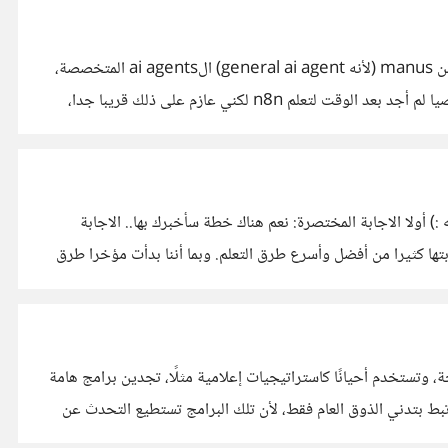
نعم، manus رائع جدا وجربته في كثير من المهام، وهو مميز جدا لأنه يفكر مثل الشخص الطبيعي ويقوم بالمهام بنفسه. لكن الأكثر أهمية من manus (لأنه general ai agent) الai agents المتخصصة،
والقابلة للبرمجة، make ليس أفضل أداة حسب ما سمعت من الذين استخدموها، أظن أن n8n هي التي نالت النصيب الأكبر من الثناء، شخصيا لم أجد بعد الوقت لتعلم n8n لكني عازم على ذلك قريبا جدا،
 :) أولا الاجابة المختصرة: نعم هناك خطة سأخبرك بها.. الاجابة
تها كثيرا من أفضل وأسرع طرق التعلم. وبما أننا بدأت مؤخرا طرق
تستخدم أحيانًا كاستراتيجيات إعلامية مثلًا، تجدين برامج هامة
تبط بتدني الذوق العام فقط، لأن تلك البرامج تستطيع التحدث عن