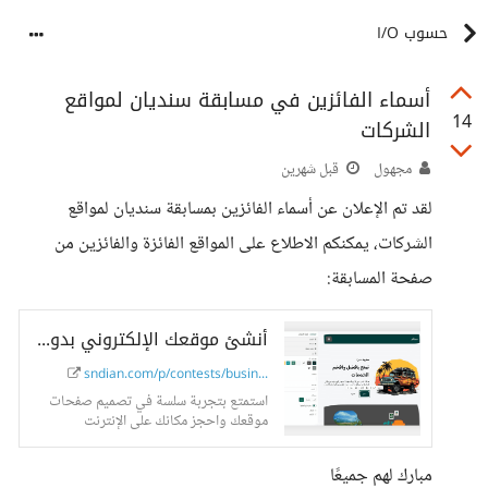
حسوب I/O
أسماء الفائزين في مسابقة سنديان لمواقع
14
الشركات
مجهول
قبل شهرين
لقد تم الإعلان عن أسماء الفائزين بمسابقة سنديان لمواقع
الشركات، يمكنكم الاطلاع على المواقع الفائزة والفائزين من
صفحة المسابقة:
أنشئ موقعك الإلكتروني بدون خبرة برمجية
sndian.com/p/contests/busin...
استمتع بتجربة سلسة في تصميم صفحات
موقعك واحجز مكانك على الإنترنت
مبارك لهم جميعًا