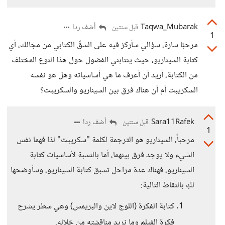
Taqwa_Mubarak
أضف ردا
قبل سنتين
1
مرحبًا سارة، سؤالي سأركز فيه على الشقّ الكتابي من مجالك، أي
كتابة السيناريو، حيث ينتابني الفضول حول هذا النوع المختلف
من الكتابة، أريد أن أعرف ما هي أساسياته وهل هو نفسه
السكريبت أم أن هناك فرق بين السيناريو والسكريبت؟
Sara11Rafek
أضف ردا
قبل سنتين
1
مرحباً، السيناريو هو الترجمة لكلمة "سكريبت" لذا فهما نفس
الشيء ولا يوجد فرق بينهما، أما بالنسبة لأساسيات كتابة
السيناريو، فهناك عدة مراحل تسبق كتابة السيناريو، وسأوضحها
لكِ بالنقاط التالية:
كتابة الفكرة (اللوج لاين والبريمس) وهي سطر يشرح
فكرة الفيلم وما نريد مناقشته من خلاله.