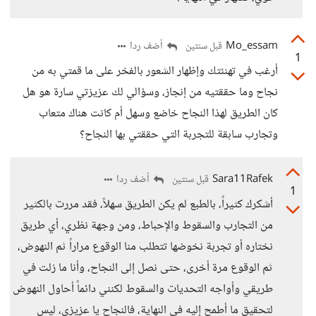
Mo_essam
أضف ردا
قبل سنتين
1
أرغب في تهنئتك وإظهار الشعور بالفخر على ما قمتي به من
نجاح وما حققتيه من إنجاز، وسؤالي لك عزيزتي سارة هو هل
كان الطريق لهذا النجاح خاضع وسهل أم كانت هناك متعاب
وتجارب سابقة للتجربة التي حققتي بها النجاح؟
Sara11Rafek
أضف ردا
قبل سنتين
1
أشكرك كثيراً، بالطبع لم يكن الطريق سهلاً، فقد مررت بالكثير
من التجارب والسقوط والإحباط، ومن وجهة نظري، أي طريق
نختاره أو تجربة نخوضها تتطلب منا الوقوع مراراً ثم النهوض،
ثم الوقوع مرة أخرى، حتى نصل إلى النجاح، وأنا ما زلت في
طريقي وأواجه التحديات والسقوط لكنني دائماً أحاول النهوض
لتحقيق ما أطمح إليه في النهاية، فالنجاح يا عزيزي، ليس