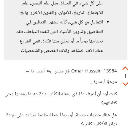
على كل شيء في الحياة، مثل علم النفس، علم
الاجتماع، التاريخ، الأديان، والفنون الأخرى والخ.
التعامل مع كل شيء كأنه مشهد: التدقيق في
التفاصيل وتدوين الأشياء التي تلفت انتباهك، فقد
تحتاجها يوماً ما أو تخلق منها فكرة، ففي الشارع
هناك الاف المشاهد والاف القصص والشخصيات.
Omar_Hussein_13984
أضف ردا
قبل سنتين
1
مرحبًا أ. سارة...
كنت أود أن أعرف ما الذي يفعله الكتَّاب عادة عندما يفقدوا وحي
كتاباتهم؟
هل هناك خطوات معينة، أو ربما أنشطة خاصة تساعد على عودة
تواتر الأفكار للكاتب؟