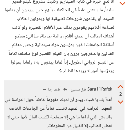
أنا لدي خبرة في كتابة السيناريو وكتبت مشروع لفيلم قصير
سابقاً، ما يلفتني عادةً في الجاكعات بأنهم حين يريدون أن يعلّموا
السينما أو يقدّمون شروحات تطبيقية لها ويمولون الطلاب
لصناعة أفلامهم يقومون بذلك عبر الأفلام القصيرة ولو كانت
أهداف الطالب أن يصنع أفلام روائية طويلة، سؤالي: معظم
أساتذة الجامعات الذين يدرّسون مواد سينمائية وحتى معظم
الفنانين والمخرجين يرون بأن الفيلم القصير نوع مختلف تماماً
عن الفيلم الروائي الطويل، إذاً لماذا يبدؤون به؟ ولماذا يموّلوا
ويدرّسوا أمور لا يريدها الطالب؟
Sara11Rafek
أضف ردا
قبل سنتين
2
أهلاً بك يا ضياء، يبدو أن لديك مفهوماً خاطئاً حول الدراسة في
المعهد، الدراسة في المعهد تختلف تماماً عن الجامعات الخاصة
والورش التي أراها ما هي إلا مصلحة لكسب المال لأنها حتى لا
تعطي الطالب إلا القليل من المعلومات.