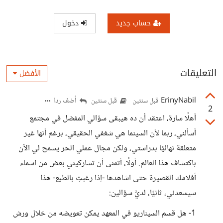
حساب جديد
دخول
التعليقات
الأفضل
ErinyNabil
أضف ردا
قبل سنتين
قبل سنتين
2
أهلًا سارة، اعتقد أن ده هيبقى سؤالي المفضل في مجتمع
أسألني، ربما لأن السينما هي شغفي الحقيقي، برغم أنها غير
متعلقة نهائيًا بدراستي، ولكن مجال عملي الحر يسمح لي الآن
باكتشاف هذا العالم. أولًا، أتمنى أن تشاركيني بعض من اسماء
أفلامك القصيرة حتى اشاهدها -إذا رغبتِ بالطبع- هذا
سيسعدني، ثانيًا، لديَّ سؤالين:
1- هل قسم السيناريو في المعهد يمكن تعويضه من خلال ورش