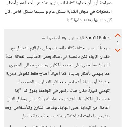
صراحة أرى أن خطوة كتابة السيناريو هذه هي أحد أهم وأخطر
الخطوات في مجال الكتابة بشكل عام والسينما بشكل خاص، لأن
كل ما يليها يعتمد عليها كليًا.
Sara11Rafek
أضف ردا
قبل سنتين
1
مرحباً أ. عمر، يختلف كتّاب السيناريو في طرقهم للتعامل مع
فقدان الإلهام لكن بالنسبة لي، هناك بعض الأساليب الفعالة، مثلاً،
القراءة تساعدني على تجديد أفكاري وتوسيع خيالي البصري،
مما يلهمني بأفكار جديدة، كما أحياناً أحتاج فقط لخوض تجربة
جديدة أو مقابلة أشخاص جدد لأن التجارب والشخصيات
تلهمني كثيراً، فكان هناك دكتور في الجامعة يقول لنا: "إذا
شعرت أن أفكارك قد انتهت، خذ هاتفك وأركب أي وسائل النقل
العامة، من البداية حتى النهاية، وشاهد الشارع والأشخاص، وقم
بتدوين ما يلفت انتباهك" وهذه نصيحة جيدة بالفعل.