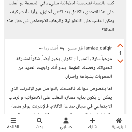
كبير بالنسبة لشخصية انطوائية مثلي، وفي الحقيقة لم أتغلب
على هذا التحدي بالكامل بعد لكنني أحاول، برأيك أنتِ، كيف
يمكن التغلب على الانطوائية والرهاب الاجتماعي في مثل هذه
الحالة؟
lamiae_dafqir
أضف ردا
قبل سنتين
1
مرحباً سارة ، أتمنى أن تكوني بخير أيضاً. شكراً لمشاركة
تحدياتك وقصتك الملهمة. يبدو أنك واجهت العديد من
الصعوبات بشجاعة وإصرار.
اما بخصوص سؤالك فانصحك بالتواصل عبر الإنترنت الذي
يمكن أن يكون بداية ممتازة للتغلب على الانطوائية والرهاب
الاجتماعي في مجال صناعة الأفلام. فالإنترنت يوفر منصة
رائعة لبناء علاقات مهنية وتوسيع شبكة معارفك دون الشعور
بالضغط الاجتماعي المباشر. يمكنك الانضمام إلى مجموعات
الرئيسية
شارك
حسابي
بحث
القائمة