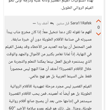
بهذه السلوكيات الفيلم القصير وكأنه عتبة ودرجة أولى نحو
الفيلم الروائي الطويل.
Sara11Rafek
أضف ردا
قبل سنتين
0
أفهم ما تقوله لكن دعنا نتخيل معاً: إذا كان مخرج شاب يبدأ
مسيرته في صناعة الأفلام الطويلة دون أي خبرة سابقة،
فمن المحتمل أن يواجه العديد من الأخطاء وقد يفشل الفيلم
في النهاية، إذاً لماذا نغامر بكثير من الأموال والجهد والوقت
الذي يستثمره فريق العمل بينما يمكننا التعلم والتجربة من
خلال الأفلام القصيرة؟ أعتقد أن هذا النهج ليس محصوراً
فقط على السينما العربية بل هو نهج عالمي.
الفيلم القصير ليس مجرد مرحلة تمهيدية للأفلام الروائية
الطويلة بل هو أيضاً له أهميته، فمن يحب الأفلام القصيرة
سيستمر في إنتاجها حتى بعد أن يصبح صانع أفلام روائية
طويلة، ومثال على ذلك هو فيلم عمرو سلامة الأخير "60