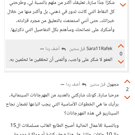
شكرًا جدًا سارة، تعليقك أكثر من ملهم بالنسبة لي، وطرحتي
كل النقاط التي كانت تدور في ذهني، بل وأكثر منها من خلال
خبراتك، حتى أنني استمتعت بالتعليق من مجرد قراءته،
وأشكرك على نصائحك وسأهتم بكل التفاصيل التي ذكرتيها.
Sara11Rafek
أضف ردا
قبل سنتين
0
العفو لا شكر على واجب، وأتمنى أن تحققين ما تحلمين به.
مجهول
أضف ردا
قبل سنتين
2
مرحبا سارة، كونك شاركتي بالعديد من المهرجانات السينمائية،
برأيك ما هي الخطوات الأساسية التي يجب اتباعها لضمان نجاح
السيناريو في هذه المهرجانات؟
وبالنسبة للأعمال الحالية أصبح الطابع الغالب مسلسلات ال15
وال10 حلقات حاليًا، هل هذا ضعف كتابة أم مواكبة وموجة