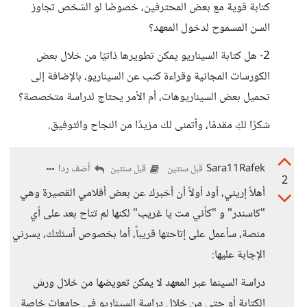
كتابة قوية مع بعض المحترفين، خصوصًا لو الشخص تجاوز
السن المسموح لدخول المعهد؟
2- هل كتابة السيناريو يمكن تطويرها ذاتيًا من خلال بعض
الكورسات المجانية وقراءة كتب عن السيناريو، بالإضافة إلى
تحميل بعض السيناريوهات، أم الأمر يحتاج لدراسة متخصصة؟
شكرًا لكِ مقدمًا، وأتمنى لك مزيدًا من النجاح والتوفيق.
Sara11Rafek
أضف ردا
قبل سنتين
قبل سنتين
2
أهلاً إريني، أود أولاً أن أخبرك عن بعض أفلامي القصيرة وهي
"كاسندر" و "كأني مت يا غريب" لكنها لم تتاح بعد على أي
منصة، سأعمل على إتاحتها قريباً، أما بخصوص أسئلتك، يسرني
الإجابة عليها:
دراسة السينما عبر المعهد لا يمكن تعويضها من خلال ورش
الكتابة أو حتى من خلال دراسة السيناريو في جامعات خاصة