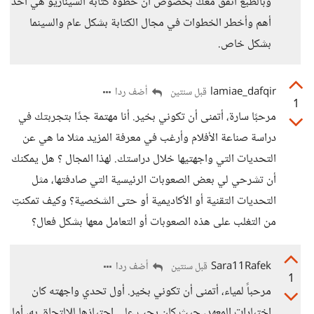
وبالطبع أتفق معك بخصوص أن خطوة كتابة السيناريو هي أحد
أهم وأخطر الخطوات في مجال الكتابة بشكل عام والسينما
بشكل خاص.
lamiae_dafqir
أضف ردا
قبل سنتين
1
مرحبًا سارة، أتمنى أن تكوني بخير. أنا مهتمة جدًا بتجربتك في
دراسة صناعة الأفلام وأرغب في معرفة المزيد مثلا ما هي عن
التحديات التي واجهتيها خلال دراستك. لهذا المجال ؟ هل يمكنك
أن تشرحي لي بعض الصعوبات الرئيسية التي صادفتها، مثل
التحديات التقنية أو الأكاديمية أو حتى الشخصية؟ وكيف تمكنتِ
من التغلب على هذه الصعوبات أو التعامل معها بشكل فعال؟
Sara11Rafek
أضف ردا
قبل سنتين
1
مرحباً لمياء، أتمنى أن تكوني بخير. أول تحدي واجهته كان
اختبارات المعهد، حيث كان يجب علي اجتيازها للالتحاق به، أما