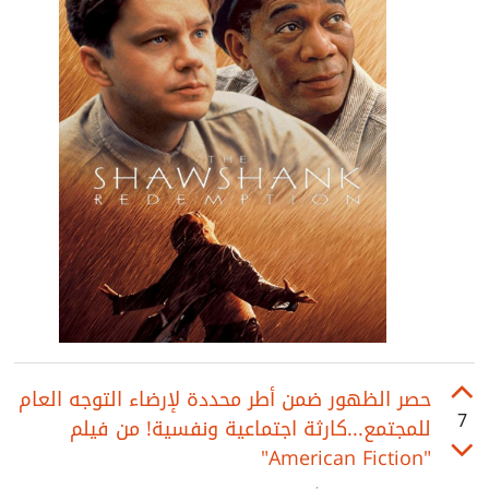
حصر الظهور ضمن أطر محددة لإرضاء التوجه العام
7
للمجتمع...كارثة اجتماعية ونفسية! من فيلم
"American Fiction"