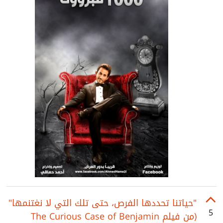
"حياتنا تحددها الفرص، حتى تلك التي لا نغتنمها"
5
(من فيلم The Curious Case of Benjamin