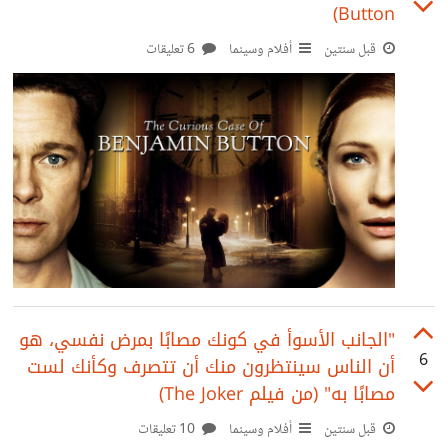
Button)
قبل سنتين
أفلام وسينما
6 تعليقات
"الجانب الأسوأ في كونك مصابًا بمرض نفسي، هو
6
أن الناس سينتظرون منك أن تتصرف وكأنك لست
مصابًا به" (من فيلم The Joker)
قبل سنتين
أفلام وسينما
10 تعليقات