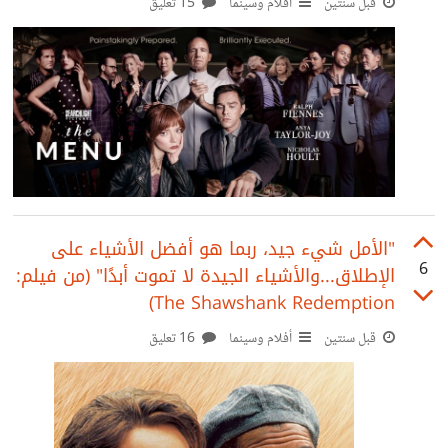
قبل سنتين
أفلام وسينما
15 تعليق
"الأمل شيء جيد، ربما هو أفضل الأشياء على
6
الإطلاق...والأشياء الجيدة لا تموت أبدًا" (من فيلم:
The Shawshank Redemption)
قبل سنتين
أفلام وسينما
16 تعليق