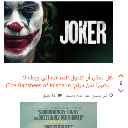
هل يمكن أن تتحول الصداقة إلى ورطة لا
6
تنتهي؟ (من فيلم: The Banshees of Inisherin)
قبل سنتين
أفلام وسينما
12 تعليق