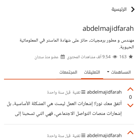
الرئيسية
abdelmajidfarah
مهندس و مطور برمجيات، حائز على شهادة الماستر في المعلوماتية
الحيوية.
163
9.54 ألف مشاهدات المحتوى
عضو منذ
سنتان
المساهمات
التعليقات
المجتمعات
abdelmajidfarah
تقنية
قبل سنة واحدة
0
أتفق معك نورا! إشعارات العمل ليست هي المشكلة الأساسية، بل
إشعارات منصات التواصل الاجتماعي، فهي التي تسحبنا إلى
دوامة التشتت دون أن نشعر. فصل بيئة العمل عن بيئة الترفيه
خطوة مهمة، فمثلاً يمكن تخصيص حسابات أو أجهزة مختلفة
abdelmajidfarah
تقنية
قبل سنة واحدة