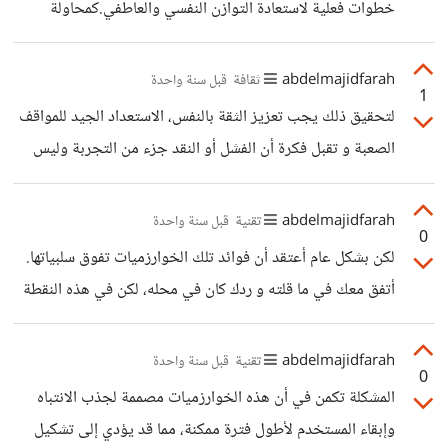
خطوات فعلية لاستعادة التوازن النفسي والعاطفي.كمحاولة
استبدال الذكرى المؤلمة بتجارب جديدة تمنحك معنى وهدفا في
الحياة، سواء من خلال العمل، التعلم، أو ممارسة هوايات محببة.
abdelmajidfarah
ثقافة
قبل سنة واحدة
1
الحديث مع شخص موثوق أو متخصص يمكن أن يساعد أيضا
لتحقيق ذلك يجب تعزيز الثقة بالنفس، الاستعداد الجيد للمواقف
في تفريغ المشاعر بدلا من كبتها. كذلك، تقنيات مثل التأمل،
الصعبة و تقبل فكرة أن الفشل أو النقد جزء من التجربة وليس
والكتابة تساهم في تقليل تأثيرها.
نهاية الطريق. كما أن ممارسة الشجاعة تكون عبر اتخاذ خطوات
صغيرة في مواجهة المخاوف، و هذا يساعد في بناء قدرة أقوى
abdelmajidfarah
تقنية
قبل سنة واحدة
0
على التعامل معها دون أن تعيقنا عن التصرف بحزم وثبات.
لكن بشكل عام أعتقد أن فوائد تلك الخوارزميات تفوق سلبياتها.
أتفق معك في ما قلته و ردك كان في محله، لكن في هذه النقطة
الحقيقة أننا نستهلك فقط ما تعتقد المنصة أنه يناسبنا، وليس
بالضرورة ما نحتاجه فعليا خاصة في الريلز والفيديوهات
abdelmajidfarah
تقنية
قبل سنة واحدة
0
العشوائية التي يختارها الذكاء
المشكلة تكمن في أن هذه الخوارزميات مصممة لجذب الانتباه
الاصطناعي"Recommendation systems". لذا، لا
وإبقاء المستخدم لأطول فترة ممكنة، مما قد يؤدي إلى تشكيل