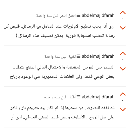
نستطيع القول إن فوائد تلك الخوارزميات تفوق سلبياتها، فذلك
فقاعات فكرية وتعزيز الإدمان الرقمي دون وعي. كما أن الكثيرلا
يعتمد على كيفية استخدامها ومدى وعي المستخدم بها. فإذا
يدركون كيف تؤثر هذه التوصيات على قراراتهم وسلوكهم بمرور
abdelmajidfarah
العمل الحر
قبل سنة واحدة
تركناها توجهنا دون وعي، فقد تصبح وسيلة للتحكم في
1
الوقت. هل فهمتي المقصود الآن؟
أرى أنه يجب تنظيم الأولويات عند التعامل مع الرسائل، فليس كل
اهتماماتنا وتشتيتنا ذهنيا.
رسالة تتطلب استجابة فورية. يمكن تصنيف هذه الرسائل (
عاجلة، مهمة ولكن غير مستعجلة، وأخرى يمكن تأجيلها). من
المهم أيضا تحديد أوقات خلال اليوم للرد على الرسائل لتقليل
abdelmajidfarah
تقنية
قبل سنة واحدة
1
التشتت وزيادة الإنتاجية،.كما يمكن استخدام الردود التلقائية أو
التمييز بين الفرص الحقيقية والاحتيال المالي المقنع يتطلب
الإشعارات الذكية للتخفيف من الضغط والحفاظ على التوازن بين
بعض الوعي فقط.أولى العلامات التحذيرية هي الوعود بأرباح
العمل والحياة الشخصية.
ضخمة وسريعة دون مجهود، فكل نموذج عمل حقيقي يعتمد على
استثمار جهد أو مهارة أو رأس مال معقول لتحقيق العائد. ثانيا
abdelmajidfarah
أفكار
قبل سنة واحدة
1
الأنظمة التي تعتمد على جذب المزيد من المشتركين لزيادة
قد تفقد النصوص من سحرها إذا لم تكن بيد مترجم بارع قادر
الأرباح غالبا ما تكون مخططات احتيالية مثل التسويق الهرمي،
على نقل الروح والأسلوب وليس فقط المعنى الحرفي. أرى أن
حيث يتم دفع الأموال للمستخدمين القدامى من إيداعات
الأعمال الأدبية التي تعتمد على اللغة بحد ذاتها كأداة تعبير، مثل