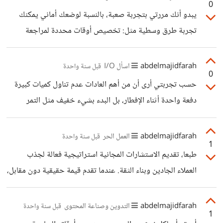
0
للعمل والتواصل الشخصي، مما يساعد على مقاومة إغراءات
يبدو أنك مررتي بتجربة صعبة، بالنسبة لوضعك أماني يمكنك
التصفح العشوائي. أعرف العديد من الأشخاص، يستخدمون
تجربة طرق وسطية مثل: تخصيص أوقات محددة لمراجعة
هاتف ثاني خاص بالعمل فقط، لفصل العمل عن الحياة الشخصية.
الإشعارات بدلًا من الاطلاع عليها باستمرار. فلترة التنبيهات بحيث
تصلك فقط الإشعارات العاجلة والمهمة أثناء العمل. أظن بهذه
abdelmajidfarah
اسأل I/O
قبل سنة واحدة
0
الطريقة، تحافظين على تركيزك دون أن تفوّتي اشعارات مهمة.
حسب تجربتي أرى أن من أهم العادات عدم تناول كميات كبيرة
هل جربتي أي حلول أخرى لتجاوز هذا التحدي؟
دفعة واحدة أثناء الإفطار، بل البدء بشيء خفيف مثل التمر
والماء، ثم تناول وجبة متوازنة ثم تناول ما تبقى بعد التراويح.
بالإضافة للمشي لمدة 15-30 دقيقة بعد الإفطار و الذي يساعد
abdelmajidfarah
العمل الحر
قبل سنة واحدة
1
في تحسين الهضم وتقليل الخمول.
طبعا، تقديم الاستشارات المجانية استراتيجية فعالة لجذب
العملاء الجادين وبناء الثقة. عندما تقدم قيمة حقيقية دون مقابل،
فإنك تخلق انطباعا إيجابيا لدى العملاء المحتملين، مما يجعلهم
أكثر ميلا للعودة والاستفادة من خدماتك المدفوعة. لكن من
abdelmajidfarah
التدوين وصناعة المحتوى
قبل سنة واحدة
1
الأفضل تحديد إطار زمني أو نطاق معين للاستشارة المجانية،