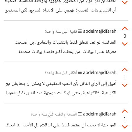
أعتقد أن لكل نوع من المحتوى جمهوره وأوقاته المناسبة. صحيح
بحيث تقدم قيمة حقيقية دون أن تستنزف وقتك وطاقتك.
أن الفيديوهات القصيرة تهيمن على الانتباه السريع، لكن المحتوى
الصوتي لا يزال يحتفظ بقوة خاصة، لأنه يمنحنا تجربة مختلف
(أكثر هدوء)، وأقل استهلاكا للحواس، مما يسمح لنا بالتركيز أو
abdelmajidfarah
تقنية
قبل سنة واحدة
0
حتى الاسترخاء أثناء الاستماع. البودكاست كمثال يمنح فرصة
المنافسة لم تعد تتعلق فقط بالتقنيات والنماذج، بل أصبحت
الغوص في مواضيع أعمق، والاستمتاع بالنقاشات الطويلة دون
معركة على البيانات. من يمتلك أكبر قاعدة بيانات محدثة
الحاجة إلى الجلوس أمام الشاشة. و الذي لا يزال يلقى رواجا
ومتنوعة، لديه أفضلية واضحة في بناء نموذج أكثر دقة وذكاء. لا
كبيرا و خاصة بين الشباب.
يمكن إنكار أن الشركات التي تتحكم في تدفق المعلومات مثل X
abdelmajidfarah
أفكار
قبل سنة واحدة
1
في حالة Grok 3 لديها ميزة ضخمة، قد تجعل المنافسة غير
أميل إلى الرأي القائل بأن الحب الحقيقي لا يمكن أن يتعايش مع
متكافئة. وهذا يذكرنا بما حدث مع جوجل في محركات البحث أو
الكراهية. فالكراهية، حتى لو كانت موجهة ضد الشر، تظل شعورا
فيس بوك في وسائل التواصل الاجتماعي، حيث أدى احتكار
ساما يستهلك صاحبه أكثر مما يؤثر على الآخرين. الشخص الذي
البيانات إلى سيطرة شبه كاملة على السوق. لكن هل
يحب بصدق لا يجد سببا للكراهية، بل يسعى للفهم والإصلاح بدلا
abdelmajidfarah
الصحة والطب
قبل سنة واحدة
1
من الوقوع في دائرة العداء.
المواجهة لا يجب أن تعتمد فقط على الوقت، بل الأجدر بنا اتخاذ