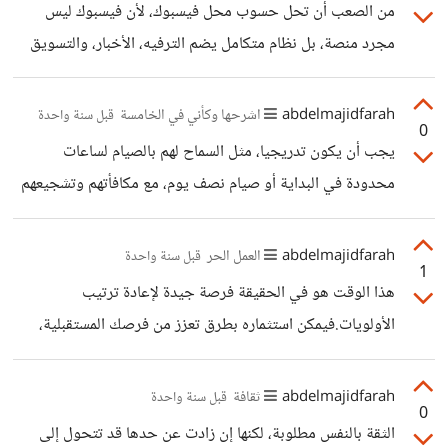
من الصعب أن تحل حسوب محل فيسبوك، لأن فيسبوك ليس
مجرد منصة، بل نظام متكامل يضم الترفيه، الأخبار، والتسويق
فيه يصل إلى مليارات المستخدمين.كما أن معظمهم تعودوا على
إستخدامه فمن الصعب تغييره، لكن يمكن أن تصبح حسوب
abdelmajidfarah
اشرحها وكأني في الخامسة
قبل سنة واحدة
0
الخيار الأول عربيًا للمحترفين وأصحاب الأعمال، لو توسعت
يجب أن يكون تدريجيا، مثل السماح لهم بالصيام لساعات
بميزاتها وجذبت المزيد من المستخدمين خاصة للباحثين عن بيئة
محدودة في البداية أو صيام نصف يوم، مع مكافأتهم وتشجيعهم
جادة بعيدًا عن الفوضى.
عند كل تقدم يحققونه. و محاولة إشراكهم في أجواء رمضان مثل
تحضير الإفطار والمشاركة في أعمال الخير الخاصة بهذا الشهر
abdelmajidfarah
العمل الحر
قبل سنة واحدة
1
(مثل تنظيف المسجد، المساهمة في توزيع التمر والماء عند أذان
هذا الوقت هو في الحقيقة فرصة جيدة لإعادة ترتيب
المغرب.....) هذا يجعلهم يشعرون بفرحة الصيام و الاحساس
الأولويات.فيمكن استثماره بطرق تعزز من فرصك المستقبلية،
بالمحتاجين بدلا من التركيز فقط على الجوع والعطش.
مثل تطوير مهاراتك، بناء شبكة علاقات مهنية، أو تحسين علامتك
التجارية الشخصية. كما أن الراحة ليست شيئ سيئ، بل ضرورية
abdelmajidfarah
ثقافة
قبل سنة واحدة
0
لإعادة الشحن والعودة بقوة أكبر. لذا يجب الاستفادة من هذا
الثقة بالنفس مطلوبة، لكنها إن زادت عن حدها قد تتحول إلى