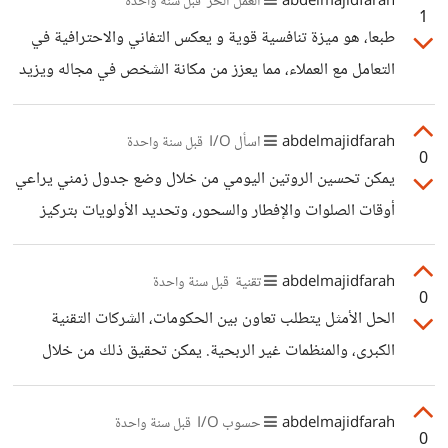
abdelmajidfarah
العمل الحر
قبل سنة واحدة
1
مخرجات تعليمية أكثر كفاءة. أظن الفكرة بعيدة التحقيق في
طبعا، هو ميزة تنافسية قوية و يعكس التفاني والاحترافية في
الوقت الحالي و في رأيك هل يمكن ضمان أن يكون النظام متاحا
التعامل مع العملاء، مما يعزز من مكانة الشخص في مجاله ويزيد
للجميع دون أن يصبح مرهونا بالإمكانات المادية؟
من ثقة العملاء وولائهم. في العمل الحر، التميز لا يأتي فقط من
جودة العمل، بل من القدرة على تلبية احتياجات العملاء في
abdelmajidfarah
اسأل I/O
قبل سنة واحدة
0
الأوقات التي لا يتوقعون فيها ذلك أيضا. هذا الالتزام يمكن أن
يمكن تحسين الروتين اليومي من خلال وضع جدول زمني يراعي
يفتح فرصا جديدة وبناء سمعة قوية و صديقتك خير مثال. لكن
أوقات الصلوات والإفطار والسحور، وتحديد الأولويات بتركيز
هل يكون ذلك على حساب راحتنا ووقتنا مع أنفسنا ؟
الجهد على المهام الأساسية وتأجيل غير الضروري منها، كما أن
تنظيم مواعيد النوم عبر النوم بعد التراويح وأخذ قيلولة قصيرة
abdelmajidfarah
تقنية
قبل سنة واحدة
0
خلال النهار مهم جدا للحفاظ على النشاط خلال اليوم.
الحل الأمثل يتطلب تعاون بين الحكومات، الشركات التقنية
الكبرى، والمنظمات غير الربحية. يمكن تحقيق ذلك من خلال
شراكات مع شركات مثل Google وMicrosoft لتوفير أدوات
الذكاء الاصطناعي بالمجان، أو تشجيع استخدام البرمجيات
abdelmajidfarah
حسوب I/O
قبل سنة واحدة
0
مفتوحة المصدر لتقليل التكاليف