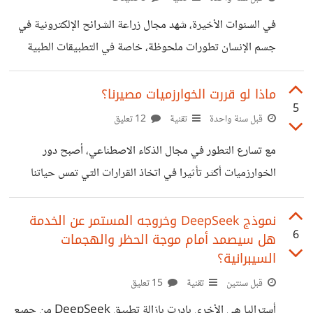
جذرية لإشكاليات التوظيف التقليدي كالسرعة الفائقة، وتقليل
في السنوات الأخيرة، شهد مجال زراعة الشرائح الإلكترونية في
التكاليف، والحد من التحيز البشري أو هكذا يفترض لكن ماذا عن
جسم الإنسان تطورات ملحوظة، خاصة في التطبيقات الطبية
والتقنية ومن أبرز هذه التطورات ما قامت به شركة نيورالينك
(Neuralink) التابعة لإيلون ماسك، حيث أعلنت في يناير
ماذا لو قررت الخوارزميات مصيرنا؟
5
2024 عن نجاحها في زراعة أول شريحة في دماغ بشري، بهدف
قبل سنة واحدة
تقنية
12 تعليق
تمكين الأفراد من التحكم في الأجهزة الإلكترونية باستخدام
مع تسارع التطور في مجال الذكاء الاصطناعي، أصبح دور
أفكارهم كما نجح علماء صينيون في تطوير شريحة ذكية تزرع
الخوارزميات أكثر تأثيرا في اتخاذ القرارات التي تمس حياتنا
في الدماغ قادرة على قراءة إشارات الدماغ وإصدار أوامر لتحريك
اليومية فبدءا من التوظيف والتقييم الائتماني وصولا إلى أنظمة
أطراف صناعية، مما يعد تقدما كبيرا
العدالة الجنائية. قرأت منذ فترة عن نظامCOMPAS
نموذج DeepSeek وخروجه المستمر عن الخدمة
6
هل سيصمد أمام موجة الحظر والهجمات
(Correctional Offender Management Profiling for
السيبرانية؟
Alternative Sanctions) والمستخدم في الولايات المتحدة
قبل سنتين
تقنية
15 تعليق
بحيث يعتمد على التعلم الآلي لتحليل بيانات المجرمين السابقين
والتنبؤ بمدى احتمالية ارتكابهم لجرائم جديدة وتعتمد على التعلم
أستراليا هي الأخرى بادرت بإزالة تطبيق DeepSeek من جميع