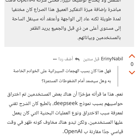
الشمس ولا يحتاج توضيحا كبيرا، فحتى شركة OpenAi قامت
مباشرة بإضافة ميزة التفكير العميق هذا الصراع كان مختفيا
لمدة طويلة لكنه عاد إلى الواجهة وأعتقد أنه سينقل الساحة
إلى مستوى أعلى من ذي قبل والجميع يريد الظفر
بالمستخدمين وبياناتهم.
ErinyNabil
أضف ردا
قبل سنتين
0
فهل هذا كان بسبب الهجمات السيبرانية على الخوادم الخاصة
به وهل سيصمد أمام الضغوطات المستمرة؟
نعم، هذا ما قرأته مؤخرًا أن هناك بعض المستخدمين تم اختراق
حواسيبهم بسبب نموذج deepseek، بالطبع كان الشرح تقني
لمعرفة سبب الاختراق ونوع العمليات البحثية التي كان يعمل
عليها المستخدمين، ولكن تبدو هناك مخاوف كونه ظهر في وقت
قياسي جدًا مقارنة ب OpenAI.