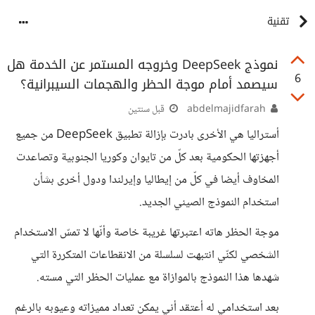
تقنية
نموذج DeepSeek وخروجه المستمر عن الخدمة هل
6
سيصمد أمام موجة الحظر والهجمات السيبرانية؟
abdelmajidfarah
قبل سنتين
أستراليا هي الأخرى بادرت بإزالة تطبيق DeepSeek من جميع
أجهزتها الحكومية بعد كلّ من تايوان وكوريا الجنوبية وتصاعدت
المخاوف أيضا في كلّ من إيطاليا وإيرلندا ودول أخرى بشأن
استخدام النموذج الصيني الجديد.
موجة الحظر هاته اعتبرتها غريبة خاصة وأنّها لا تمسّ الاستخدام
الشخصي لكنّي انتبهت لسلسلة من الانقطاعات المتكررة التي
شهدها هذا النموذج بالموازاة مع عمليات الحظر التي مسته.
بعد استخدامي له أعتقد أني يمكن تعداد مميزاته وعيوبه بالرغم