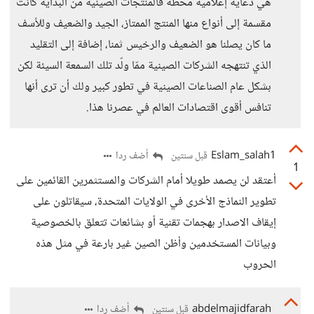
هي دعاية إعلامية محظة فالمنتجات الصينية من البداية كانت
مقسمة إلى أنواع منها المنتج الممتاز، الجيد والضعيف وللأسف
ما كان يصلنا هو الضعيف والرخيس ثمنا، إضافة إلى التقليد
الذي تنتهجه الشركات الصينية ممّا ولّد تلك السمعة السيئة لكن
بشكل عام الصناعات الصينية في تطور كبير ولك أن ترى أنها
تنافس أقوى اقتصادات العالم في عصرنا هذا.
Eslam_salah1
أضف ردا
قبل سنتين
1
أعتقد لن يصمد طويلا أمام الشركات والمستثمرين القائمين على
تطوير النماذج الأخرى في الولايات المتحدة، سيقاتلون على
إيقاف الاصدار بهجمات تقنية أو بشائعات تتعلق بالخصوصية
وبيانات المستخدمين وأظن الصين غير بارعة في مثل هذه
الحروب
abdelmajidfarah
أضف ردا
قبل سنتين