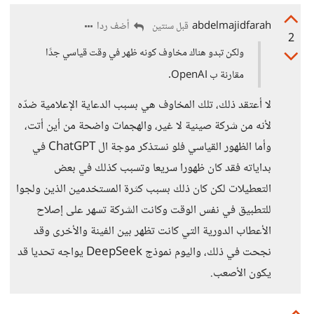
abdelmajidfarah
أضف ردا
قبل سنتين
2
ولكن تبدو هناك مخاوف كونه ظهر في وقت قياسي جدًا
مقارنة ب OpenAI.
لا أعتقد ذلك، تلك المخاوف هي بسبب الدعاية الإعلامية ضدّه
لأنه من شركة صينية لا غير، والهجمات واضحة من أين أتت،
وأما الظهور القياسي فلو نستذكر موجة ال ChatGPT في
بداياته فقد كان ظهورا سريعا وتسبب كذلك في بعض
التعطيلات لكن كان ذلك بسبب كثرة المستخدمين الذين ولجوا
للتطبيق في نفس الوقت وكانت الشركة تسهر على إصلاح
الأعطاب الدورية التي كانت تظهر بين الفينة والأخرى وقد
نجحت في ذلك، واليوم نموذج DeepSeek يواجه تحديا قد
يكون الأصعب.