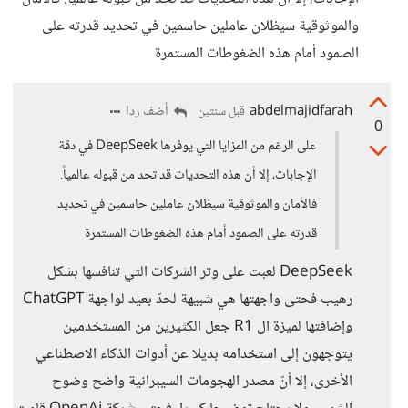
والموثوقية سيظلان عاملين حاسمين في تحديد قدرته على
الصمود أمام هذه الضغوطات المستمرة
abdelmajidfarah
أضف ردا
قبل سنتين
0
على الرغم من المزايا التي يوفرها DeepSeek في دقة
الإجابات، إلا أن هذه التحديات قد تحد من قبوله عالمياً.
فالأمان والموثوقية سيظلان عاملين حاسمين في تحديد
قدرته على الصمود أمام هذه الضغوطات المستمرة
DeepSeek لعبت على وتر الشركات التي تنافسها بشكل
رهيب فحتى واجهتها هي شبيهة لحدّ بعيد لواجهة ChatGPT
وإضافتها لميزة ال R1 جعل الكثيرين من المستخدمين
يتوجهون إلى استخدامه بديلا عن أدوات الذكاء الاصطناعي
الأخرى، إلا أنّ مصدر الهجومات السيبرانية واضح وضوح