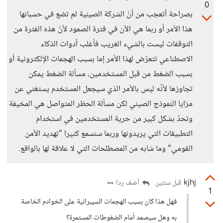
0
بصراحة أتعجب من أنّ الشركة الصينية لم تضع في حسبانها
هذا الأمر أو ربما هي الآن في فترة الصمود لأنّ هذه الفترة من
التوقفات ليست بالشيء الغريب فأغلب أدوات الذكاء
الاصطناعي تتعرّض لهذا الأمر إما بسبب الهجمات الإلكترونية أو
بسبب الضغط من قبل المستخدمين، مسألة الضغط يمكن
تجاوزها لأنّه ليس بالأمر الذي سيجعل المستخدم يستغني عن
مزايا النموذج الصيني لكن مسألة الحظر المتواصل هي المخيفة
وتحدّ بشكل كبير من حرية المستخدمين في استخدام
التطبيقات التي يريدونها وربما سنسمع كثيرا "تهديد الأمن
القومي" وما شابه من المصطلحات التي لا علاقة لها بالواقع.
kjhj
أضف ردا
قبل سنتين
1
فهل هذا كان بسبب الهجمات السيبرانية على الخوادم الخاصة
به وهل سيصمد أمام الضغوطات المستمرة؟