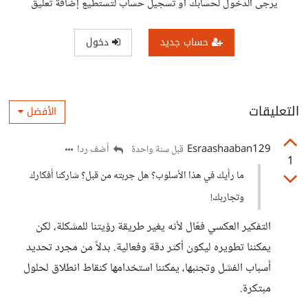
يرجى الدخول لحسابك أو تسجيل حساب لتستطيع إضافة تعليق
حساب جديد
دخول
التعليقات
الأفضل
Esraashaaban129
أضف ردا
قبل سنة واحدة
1
ما رأيك في هذا الأسلوب؟ هل جربته من قبل؟ شاركنا أفكارك
وتجاربك!
التفكير العكسي فعّال لأنه يغير طريقة رؤيتنا للمشكلة، لكن
يمكننا تطويره ليكون أكثر دقة وفعالية. بدلاً من مجرد تحديد
أسباب الفشل وتجنبها، يمكننا استخدامها كنقاط انطلاق لحلول
مبتكرة.