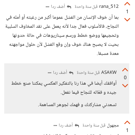
rana_512
أضف ردا
قبل سنة واحدة
1
بما أن خوف الإنسان من الفشل عموما أكبر من رغبته أو أمله في
النجاح، فالأسلوب فعال جدا لأنه يعمل على نقد المخاوف السلبية
وتحجيمها ووضع خطط ورسم سيناريوهات في حالة حدوثها
بحيث لا يصبح هناك خوف وإن وقع الفشل لأن حلول مواجهته
معدة مسبقا.
ASAKW
أضف ردا
قبل سنة واحدة
0
أوافقك أيضا في هذا رنا بالتفكير العكسي يمكننا صنع خطط
جيده و فعّاله للنجاح فيما نفعل.
تسعدني مشاركتك و فهمك لجوهر المساهمة.
مجهول
أضف ردا
قبل سنة واحدة
1