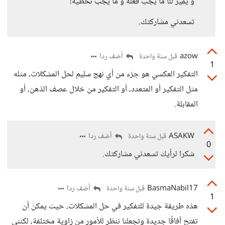
و يميز لنا ما يجب فعله و ما يجب تخطيه!
تسعدني مشاركتك.
azow
أضف ردا
قبل سنة واحدة
1
التفكير العكسي هو جزء من أي نهج سليم لحل المشكلات، مثله
مثل التفكير أو المتعدد، أو التفكير من خلال عصف الذهن، أو
المقابلة.
ASAKW
أضف ردا
قبل سنة واحدة
0
شكرا لرأيك تسعدني مشاركتك.
BasmaNabil17
أضف ردا
قبل سنة واحدة
1
هذه طريقة جيدة للتفكير في حل المشكلات، حيث يمكن أن
تفتح آفاقًا جديدة وتجعلنا ننظر للأمور من زاوية مختلفة، لكنني