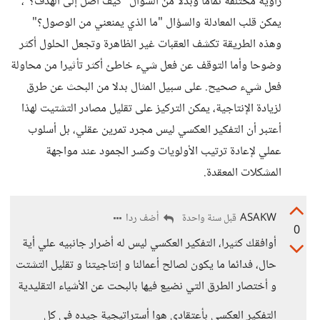
زاوية مختلفة تماما وبدلا من السؤال "كيف أصل إلى الهدف؟"،
يمكن قلب المعادلة والسؤال "ما الذي يمنعني من الوصول؟"
وهذه الطريقة تكشف العقبات غير الظاهرة وتجعل الحلول أكثر
وضوحا وأما التوقف عن فعل شيء خاطئ أكثر تأثيرا من محاولة
فعل شيء صحيح. على سبيل المثال بدلا من البحث عن طرق
لزيادة الإنتاجية، يمكن التركيز على تقليل مصادر التشتيت لهذا
أعتبر أن التفكير العكسي ليس مجرد تمرين عقلي، بل أسلوب
عملي لإعادة ترتيب الأولويات وكسر الجمود عند مواجهة
المشكلات المعقدة.
ASAKW
أضف ردا
قبل سنة واحدة
0
أوافقك كثيرا، التفكير العكسي ليس له أضرار جانبيه علي أية
حال، فدائما ما يكون لصالح أعمالنا و إنتاجيتنا و تقليل التشتت
و أختصار الطرق التي نضيع فيها بالبحت عن الأشياء التقليدية
التفكير العكسي بأعتقادي هوا أستراتيجية جيده في كل