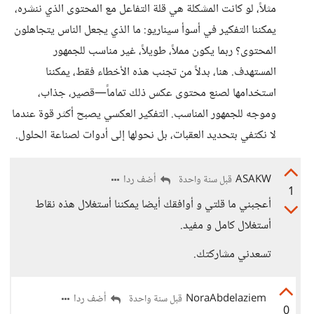
مثلاً، لو كانت المشكلة هي قلة التفاعل مع المحتوى الذي ننشره،
يمكننا التفكير في أسوأ سيناريو: ما الذي يجعل الناس يتجاهلون
المحتوى؟ ربما يكون مملاً، طويلاً، غير مناسب للجمهور
المستهدف. هنا، بدلاً من تجنب هذه الأخطاء فقط، يمكننا
استخدامها لصنع محتوى عكس ذلك تماماً—قصير، جذاب،
وموجه للجمهور المناسب. التفكير العكسي يصبح أكثر قوة عندما
لا نكتفي بتحديد العقبات، بل نحولها إلى أدوات لصناعة الحلول.
ASAKW
أضف ردا
قبل سنة واحدة
1
أعجبني ما قلتي و أوافقك أيضا يمكننا أستغلال هذه نقاط
أستغلال كامل و مفيد.
تسعدني مشاركتك.
NoraAbdelaziem
أضف ردا
قبل سنة واحدة
0