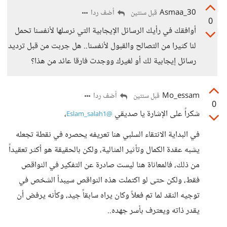
Asmaa_30
أضف ردا
قبل سنتين
0
أوافقك في رأيك الرسائل الإيجابية التي نرسلها لأنفسنا تحمل
لنا كثيرا من التصالح والقبول لأنفسنا.. هل جربت من قبل ترديد
رسائل إيجابية لك أو لغيرك ووجدت فارقا عائد من هذا؟
Mo_essam
أضف ردا
قبل سنتين
0
شكراً على الإشارة يا صديقي
،
@Eslam_salah1
في البداية الانتقاء السلبي هنا تعريفه يحصره في نقطة تجعله
يشبه عقدة الكمال وتأثير المثالية، ولكن بالحقيقة هو أكثر تعقيداً
من ذلك، فالمعاناة هنا ليست صادرة عن التفكير في النواقص
فقط، ولكن حتى لو اكتملت هذه النواقص سيبدأ الشخص في
توجيه النقد لما تم فعلاً وكان يراه سابقاً جيد، وكأنه يرفض أن
يقدر ذاته ويعترف بأسر جهده..