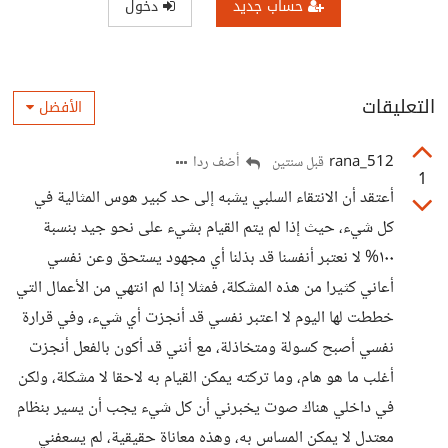
حساب جديد
دخول
التعليقات
الأفضل
rana_512
أضف ردا
قبل سنتين
1
أعتقد أن الانتقاء السلبي يشبه إلى حد كبير هوس المثالية في
كل شيء، حيث إذا لم يتم القيام بشيء على نحو جيد بنسبة
١٠٠% لا نعتبر أنفسنا قد بذلنا أي مجهود يستحق وعن نفسي
أعاني كثيرا من هذه المشكلة، فمثلا إذا لم انتهي من الأعمال التي
خططت لها اليوم لا اعتبر نفسي قد أنجزت أي شيء، وفي قرارة
نفسي أصبح كسولة ومتخاذلة، مع أنني قد أكون بالفعل أنجزت
أغلب ما هو هام، وما تركته يمكن القيام به لاحقا لا مشكلة، ولكن
في داخلي هناك صوت يخبرني أن كل شيء يجب أن يسير بنظام
معتدل لا يمكن المساس به، وهذه معاناة حقيقية، لم يسعفني