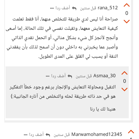
rana_512
أضف ردا
قبل سنتين
0
صراحة أنا ليس لدي طريقة للتخلص منهما، أنا فقط تعلمت
كيفية التعايش معهما، وتقبلت نفسي في تلك الحالة، إما أسعى
وأنجح لأنجز كل شيء بشكل مثالي، أو اتحمل نقدي الذاتي
وأصبر عما يخبرني به داخلي دون أن اسمح لذلك بأن يفقدني
الثقة أو يسبب لي القلق على المدى الطويل.
Asmaa_30
أضف ردا
قبل سنتين
0
التقبل ومحاولة التعايش والإنجار برغم وجود خطأ التفكير
هو في حد ذاته طريقة لحله والتخلص من آثاره الجانبية:)
هنيئا لك يا رنا
Marwamohamed12345
أضف ردا
قبل سنتين