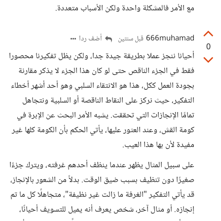
مع الأمر فالمشكلة واحدة ولكن الأسباب متعددة.
666muhamad
أضف ردا
قبل سنتين
0
أحيانا ننجز عملا بطريقة جيدة جدا، ولكن يظل تفكيرنا محصورا
فقط في الجزء الناقص حتى لو كان هذا الجزء لا يذكر مقارنة
بجودة العمل ككل، هذا هو الانتقاء السلبي وهو أحد أشهر أخطاء
التفكير، حيث نركز على النقاط الناقصة أو السلبية ونتجاهل
تمامًا الإنجازات التي تحققت. يشبه الأمر البحث عن الإبرة في
كومة القش، وعند العثور عليها، يأتي الحكم بأن الكومة كلها غير
مفيدة لأن بها هذا العيب.
على سبيل المثال يظهر عندما ينظف أحدهم غرفته، ويترك جزءًا
صغيرًا دون تنظيف بسبب ضيق الوقت. بدلاً من الشعور بالإنجاز،
قد يأتي التفكير "الغرفة ما زالت غير نظيفة"، متجاهلًا كل ما تم
إنجازه. أو مثال آخر، شخص يعرف أنه يميل للتسويف أحيانًا،