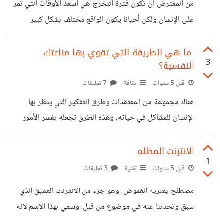
من المفترض أن تكون فترة التخرج هي أسعد الأوقات التي تمر
إحصائيات تقول بأنه بحلول العام 2027م سيكون عدد كبير أو ما
على الإنسان ولكن أحيانا يكون الواقع مختلف بشكل كبير
يقارب لنصف العمال يعملون في مجال العمل الحر هذا العدد كبير
والحقيقة أن التكيف مع الحياة بعد الجامعة ليس بالأمر السهل.
جداً
فجميعنا ننتظر بلهفة يوم التخرج من الجامعة لإتمام كل ما نحلم
​ ما هي الطريقة التي تقوي بها مناعتك
3
النفسية؟
به ونقوم بتأجيله خلال سنوات الدراسة بسبب عدم وجود الوقت
الكافي أو غيره من الأسباب التي تمنعنا من الذهاب للتمرين في
قبل 5 سنوات
ثقافة
7 تعليقات
النادي الرياضي أو البدء بهواية محببة لديك وأنت أهملتها بسبب
هناك مجموعة من المعتقدات وطرق التفكير التي ينظر بها
ضغط الدراسة. ولكن ما يحدث بعد التخرج نجده
الإنسان للمشاكل في حياته، وهذه الطرق تجعله يفسر الأمور
بطريقة لا ترهقه،فمن الممكن أن تمر بموقف في يومك مثل أن
تستمع لإنتقاد سلبي يجعلك غاضب وثائر طوال اليوم وهنا نسأل
الانترنت المظلم
1
لماذا اخترقك النقد الهدام بطريقة كبيرة لهذه الدرجة؟ ومن
قبل 5 سنوات
تقنية
3 تعليقات
الممكن أيضاً أن يفقد الانسان شيء من ممتلكاته أو مقتناته وعلى
مصطلح يعتريه الغموض، وهو جزء من الانترنت العميق الذي
أثره ينهار لشهور كاملة، لا يستطيع فقده للشيء هذا ،والأمر
سبق وتحدثنا عنه في موضوع من قبل، وسمي بهذا الاسم لانه
الأصعب لو فقد شخص عزيز سواء بموت وهذا شيء مكتوب على