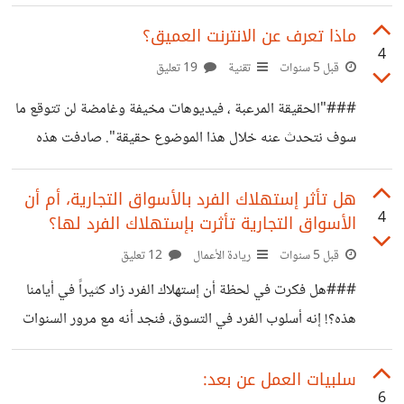
يحتوي على أنشطة غير قانونية ،مثل: تجارة المخدارت والسلاح
والإتجار بالبشر. والشرط الاساسي لإستخدام الانترنت المظلم هو
ماذا تعرف عن الانترنت العميق؟
4
تشفير الهوية، وعدم معرفة الشخص الذي يتصفح الانترنت ،
قبل 5 سنوات
تقنية
19 تعليق
وتصل مساحته لـ 3% على شبكة الانترنت. الانترنت المظلم
###"الحقيقة المرعبة ، فيديوهات مخيفة وغامضة لن تتوقع ما
يحتوي على البيانات السرية لأجهزة الاستخبارات وأجهزة الشرطة
سوف نتحدث عنه خلال هذا الموضوع حقيقة". صادفت هذه
، إذا تحتفظ هذه الأجهزة بمعلومات كثيرة كسجلات الامن
العبارات من خلال نتائج البحث على الانترنت وأنا أبحث عن
والجرائم والخطط العسكرية ، بالإضافة لمعلومات الشركات
مصطلح تكنولوجي بدأ يظهر بصورة كبيرة في الفترة الأخيرة.
هل تأثر إستهلاك الفرد بالأسواق التجارية، أم أن
الخاصة
4
الأسواق التجارية تأثرت بإستهلاك الفرد لها؟
###وهو مصطلح الانترنت العميق ومصطلح الانترنت المظلم.
###هذه العبارات المخيفة موجودة أيضاً على قنوات اليوتيوب ،
قبل 5 سنوات
ريادة الأعمال
12 تعليق
لماذا هذا الخوف منه؟ أصبح الانترنت وسيلة سهلة الاستخدام
###هل فكرت في لحظة أن إستهلاك الفرد زاد كثيراً في أيامنا
وممتعة للجميع ونجد كل ما نبحث عنه ونرغب به على هذه
هذه؟! إنه أسلوب الفرد في التسوق، فنجد أنه مع مرور السنوات
الشبكة العنكبوتية سواء بالمجال الترفيهي أو العلمي
تغيرت لدى الأفراد ثقافة التسوق بصورة كبيرة فمثلاً: نجد أن عام
1400 تم اختراع فكرة البقالة وكانت مساحتها 64متر مربع
سلبيات العمل عن بعد:
6