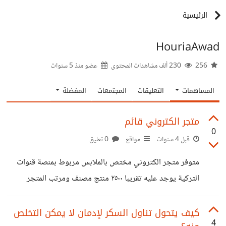
الرئيسية
HouriaAwad
256
230 ألف مشاهدات المحتوى
عضو منذ
5 سنوات
المساهمات
التعليقات
المجتمعات
المفضلة
متجر الكتروني قائم
0
قبل 4 سنوات
مواقع
0 تعليق
متوفر متجر الكتروني مختص بالملابس مربوط بمنصة قنوات
التركية يوجد عليه تقريبا ٢٥٠٠ منتج مصنف ومرتب المتجر
محجوز من ضمن منصة زد عليه مبيعات المتجر يستهدف الخليج
العربي والسعودية خاصة والوطن العربي عامة المتجر حديث منذ
كيف يتحول تناول السكر لإدمان لا يمكن التخلص
4