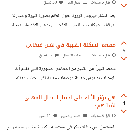
فقط، عام 1900 أصبحت أكبر ووصلت ل900 متر، وبسبب عدم
قبل 5 سنوات
العمل الحر
30 تعليق
تغطية احتياجات المستهلك أصبحت المساحة 4000 متر مربع
بعد انتشار فيروس كورونا حول العالم بصورة كبيرة وحتى لا
في عام 1930م ثم تزايد الاستهلاك وأخترعوا في السعينيات
تتوقف الشركات عن العمل والافلاس وتدهور الاقتصاد نتيجة
الهايبر ماركت بمساحة 20000 متر مربع، وكل ذلك بغاية تلبية
لذلك. فالحل الأمثل كان تحول الشركات والمؤسسات للعمل عن
احتياجات
بعد من المنزل ، ومن خلال الانترنت لكي تستمر بالعمل خلال
مطعم السكتة القلبية في لاس فيغاس
6
فترة الجائحة ولكن نتج عن هذا العمل الكثير من السلبيات وهي:
قبل 5 سنوات
ريادة الأعمال
12 تعليق
1. عدم القدرة على التركيز: العمل داخل المنزل قد يؤدي بصورة
سمعنا كثيراً عن الكثير من المطاعم المشهورة التي تقدم ألذ
كبيرة لتعرض الموظف للكثير من المشتتات ، مثل الزيارات
الوجبات بطقوس معينة ووصفات معينة لكي تجذب معظم
الاجتماعية، وصوت التلفاز الذي يتابعه أفراد الأسرة، وأيضاً صوت
الأشخاص إليه ولكن غالبًا ما تكتسب المطاعم شهرتها من: ديكور
أحد أفراد
معين وفخامة المكان أو لذة الأطباق المقدمة ، أو من خلال
هل يؤثر الأباء على إختيار المجال المهني
4
لأبنائهم؟
أسلوب وفكرة المطعم. ولكن ما يسمى مطعم heart attack
سيكون مختلف تماماً في سر شهرته فهو مطعم يشتهر لكونه يقدم
قبل 5 سنوات
التعلم والتعليم
11 تعليق
وجبة مخصصة وهي البرجر الضخم الذي قد يؤدي لتوقف القلب
المستقبل، من منا لا بفكر في مستقبله وكيفية تطوير نفسه ، من