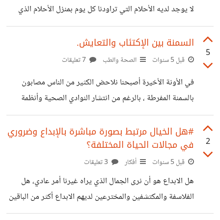
وحدوث سكتة قلبية للشخص الذي يتناول الوجبة. لدرجة أن من
لا يوجد لديه الأحلام التي تراودنا كل يوم بمنزل الأحلام الذي
يريد
سوف نشتريه ونرسم له صورة في مخيلتنا كل يوم، سيارة
المستقبل الذي يحلم بها كل شاب وشابة ، وبعدها ما يأتي في بالنا
السمنة بين الإكتئاب والتعايش.
5
من أفكار أولها:كيف؟ كيف يمكنني الحصول على كل هذه الأمور؟
قبل 5 سنوات
الصحة والطب
7 تعليقات
كل هذه الاحلام والأفكار ترتبط إرتباط مباشر بالمجال المهني التي
في الأونة الأخيرة أصبحنا نلاحض الكثير من الناس مصابون
نختارها في بداية حياتنا وكيف ستؤثر علينا بصورة عامة، فمثلاً
بالسمنة المفرطة ، بالرغم من انتشار النوادي الصحية وأنظمة
الشخص الذي وجد شخص
التخسيس التي نجدها في كل مكان ، ولا نغفل عن وجود أطباء
التخسيس المنتشرين ولكل منهم سمعة مختلفة وقصص نجاح
#هل الخيال مرتبط بصورة مباشرة بالإبداع وضروري
2
في مجالات الحياة المختلفة؟
تميزه عن غيره، ولكن هل لهذا الأمر معنى وله أسباب واضحة أم
أنه تغير في سلوكيات وعادات مجتمعات بأسرها، فالكثير منا
قبل 5 سنوات
أفكار
3 تعليقات
يعاني من زيادة الوزن ونجد ارتباط كبير بينه وبين التوتر فمثلاً
هل الابداع هو أن نرى الجمال الذي يراه غيرنا أمر عادي، هل
الأغلب يتعرضون لزيادة الوزن في فترة الإرهاق أو الاختبارات أو
الفلاسفة والمكتشفين والمخترعين لديهم الابداع أكثر من الباقين
الذين عاصروهم، هل الابداع شيء فطري أم مكتسب من