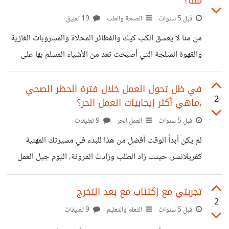
منه؟
٦ شهور فقط بيع لعدم التفرغ للعمل مع العلم انه يمكن إضافة
منتجات متنوعة من منصة قنوات (ملابس أحذية اكسسوارات
قبل 5 سنوات
الصحة والطب
19 تعليق
عفش وسجاد وغيرها)
من منا لا يعشق الكب كيك والفطائر المحلاة والمشروبات الغازية
والقهوة المثلجة التي أصبحت تعد من الأشياء المسلم بها على
طاولة الطعام كل يوم والتي أصبح من شبه المستحيل تجنبها
،ولكن لماذا يعد إدمان السكر هو مشكلة حقيقية وكبيرة ؟ السكر
في ظل تحول العمل خلال فترة الحظر الصحي
2
،ماهي أكثر إيجابيات العمل الحر؟
مثل أي مادة مسببة للإدمان يؤثر على مسارات الدماغ مما يؤدي
للإدمان مع مرور الوقت. وقد أظهرت الدراسات بأن السكر ينشط
قبل 5 سنوات
العمل الحر
9 تعليقات
مستقبلات الأفيون والإدمان مما يؤدي إلى سلوكيات شبيهة
لم يكن أبداً الوقت أفضل من هذا للبدء في مسيرتك المهنية
بسلوكيات المدمنين. ونجد هؤلاء الناس يستخدمون سكر الطعام
كفريلانسر، حيثث زاد الطلب وزادت المرونة، اليوم جيل العمل
بشكل غير
الحر يحول عقود العمل الحرة إلى أداة قوية يستعملها العاملون
لكسب إحتياجاتهم. واختيار الحياة التي يريدون عيشها وسرد
تجربتي مع إكتئاب مع بعد التخرج
2
الحكاية التي يردون إسماعها للعالم. يستعد العمل الحر ليكون قوة
قبل 5 سنوات
التعلم والتعليم
9 تعليقات
دافعة لإقتصادنا وفي المساهمة في تعريف كلمة عمل. هناك