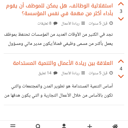
المهارات. الكثير من الفلاسفة عبروا عن الابداع بأنه الحرية
استقلالية الوظائف، هل يمكن للموظف أن يقوم
3
بأداء أكثر من مهمة في نفس المؤسسة؟
المطلقة لأي شيء فمثلاً :الحرية في التعبير والحرية في اختيار
نمط الحياة وغيره، ولكن هل هذا معنى شافي للابداع؟ فجاء
قبل 5 سنوات
ريادة الأعمال
8 تعليقات
آخرون ووصفوا الإبداع بأنه الموهبة التي تميز الأفراد عن بعضهم
نجد في الكثير من الأوقات العديد من المؤسسات تحتفظ بموظف
البعض مثل: الرسم، الغناء، الموسيقى، الكتابة. ولكن ما ذكرناه
يعمل بأكثر من مسمى وظيفي فمثلاً:يكون مدير مالي ومسؤول
ليس معنى للإبداع
إدارة الجودة وغيره. هنا نجد أن الشركة يوجد بها خلل من حيث
قلة الكفاءات بالاضافة لزيادة نسبة البطالة فالموظف متعدد
العلاقة بين ريادة الأعمال والتنمية المستدامة
4
الوظائف مهما كان ذو خبرة تجده يفتقر للخبرة عندما يتعلق الأمر
قبل 5 سنوات
ريادة الأعمال
14 تعليق
بالتشتت وزيادة الأعباء. وبدلاً من توظيف 3 موظفين وتقليل
أساس التنمية المستدامة هو تطوير المدن والمجتمعات والتي
نسب البطالة نجد شخص يحتكر على العديد من الوظائف. وهذا
تكون بالأساس من خلال الأعمال التجارية و التي يكون هدفها من
يعمل على ظهور العديد من المشاكل التنموية والاقتصادية في
الدرجة الاولى تلبية أهداف واحتياجات المجتمع من خلال
المؤسسات والدولة
استخدام الموارد المتاحة من دون الاخلال بإحتياجات العالم بما
يؤثر على الأجيال القادمة. والأمر الأساسي من التنمية المستدامة