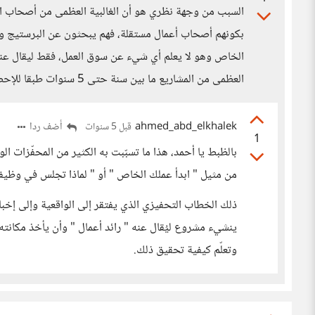
السبب من وجهة نظري هو أن الغالبية العظمى من أصحاب ال
بكونهم أصحاب أعمال مستقلة، فهم يبحثون عن البرستيج و
الخاص وهو لا يعلم أي شيء عن سوق العمل، فقط ليقال عنه أ
العظمى من المشاريع ما بين سنة حتى 5 سنوات طبقا للإحصائيات.
ahmed_abd_elkhalek
أضف ردا
قبل 5 سنوات
1
بالظبط يا أحمد، هذا ما تسبّبت به الكثير من المحفّزات ا
من مثيل " ابدأ عملك الخاص " أو " لماذا تجلس في وظيفت
ذلك الخطاب التحفيزي الذي يفتقر إلى الواقعية وإلى إخبار
ينشيء مشروع ليُقال عنه " رائد أعمال " وأن يأخذ مكانته
وتعلّم كيفية تحقيق ذلك.