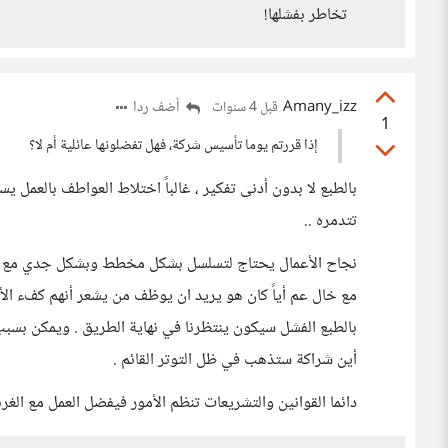
تخاطر بفشلها!
Amany_izz
أضف ردا
قبل 4 سنوات
1
إذا قررتم يوما تأسيس شركة، فهل تفضلونها عائلية أم لا؟
بالطبع لا بدون أدنى تفكير ، غالباً اختلاط العواطف بالع
تتدمره ..
نجاح الأعمال يحتاج لتسلسل بشكل مخطط وبشكل جدي مع مرا
مع خال عم أياً كان هو يريد ان يوظف من يشعر أنهم كفء الأم
بالطبع الفشل سيكون ينتظرنا في نهاية الطريق . ويمكن بسبب 
أين شراكة ستذهب في ظل التوتر القائم .
دائما القوانين والتشريعات تنظم الأمور فيفضل العمل مع الغرب