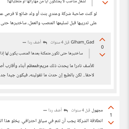
لشغل مناصب لا يمتلكون أياً من مهاراتها أو متطلباتها!
لو كنت صاحبة شركة وعندي بنت أو ولد ضائع لا فرص عم
على تدريبها قبل تسليمها المنصب والعمل، ساختبرها حتى 
Glham_Gad
أضف ردا
قبل 4 سنوات
0
ساختبرها حتى تكون متمكنة بعدها المنصب يكون لها إذا 
للأسف نادرا ما يحدث ذلك مريم؛فمعظم أبناء وأقارب أصحا
لاحقا.. لكن بالطبع إن حدث ما تقولينه، فيكون جيدا جدا، 
مجهول
أضف ردا
قبل 4 سنوات
1
انطلاقة الشركة يجب أن تتم في سياق احترافي. يخلو هذا السي