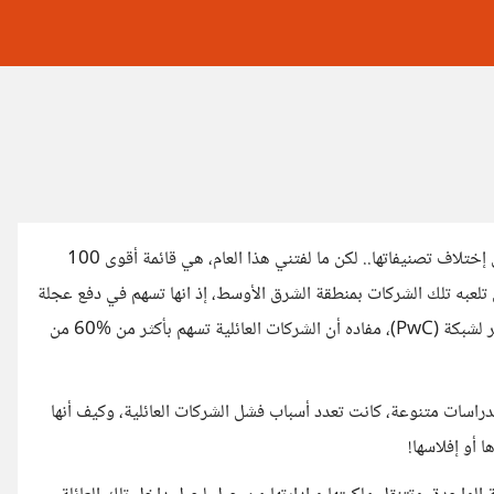
كالعادة ومع بداية كل عام، تجذبني قوائم مجلة فوربس الأمريكية، على إختلاف تصنيفاتها.. لكن ما لفتني هذا العام، هي قائمة أقوى 100
تلعبه تلك الشركات بمنطقة الشرق الأوسط، إذ انها تسهم في دفع عجلة
الإقتصاد، بشكل يفوق نظيراتها من الشركات غير العائلية. وأرفقت تقرير لشبكة (PwC)، مفاده أن الشركات العائلية تسهم بأكثر من %60 من
بدراسات متنوعة، كانت تعدد أسباب فشل الشركات العائلية، وكيف أنها
ا أو إفلاسها!