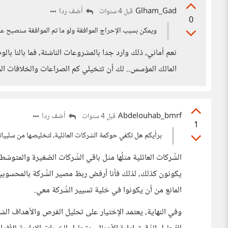
Glham_Gad
أضف ردا
قبل 4 سنوات
0
ويمكن بسبب الإحراج الموافقة ولو ما تم الموافقة سنصبح عل
نعم أماني، ذلك وارد جدا بالمشروعات الناشئة، فما بالنا با
المالك المؤسس.. لك أن تتخيلي كم الصراعات والخلافات الما
Abdelouhab_bmrf
أضف ردا
قبل 4 سنوات
1
برأيكم هل تكفي حوكمة الشركات العائلية، لتخليصها من سلبياتها
الشّركات العائلية مثلُها مثل باقي الشّركات الصّغيرة والمتوسّ
يكونون كذلك، لذلك فأنا أرفض ربطَ مصير الشّركة بالمحسوبية أ
المانع من أن يكونوا في خلية تسيير الشّركة معي.
وفي النهاية، يعتمد الإختيار على تحليل الفرص والأهداف الش