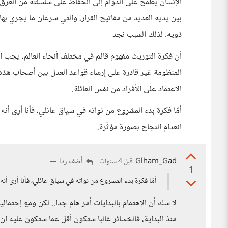
الإنسان يطمح على الدوام إلى الحفاظ على سلسلته من العرق. و
بين يديه العديد من مفاتيح القرار، والتي سرعان ما يجري بها نح
ذويه. لذلك السبب نجد
أن فكرة التوريث مفهوم قائم في مختلف أنحاء العالم، يجب 
المنظومة غير قادرة على إرساء قواعد العدل بين أصحاب هذه ال
الاعتماد على الأفراد من نفس العائلة.
أمّا فكرة بدء المشروع من نواته في سياق عائلي، فأنا أرى أ
انعدام النجاح بصورة مؤثّرة.
Glham_Gad
أضف ردا
قبل 4 سنوات
1
أمّا فكرة بدء المشروع من نواته في سياق عائلي، فأنا أرى أ
لا شك أن الإهتمام بالبدايات أمر هام جدا.. لكن ومع إحتمال
منذ البداية، فالخسائر غالبا ستكون أقل عما ستكون عليه