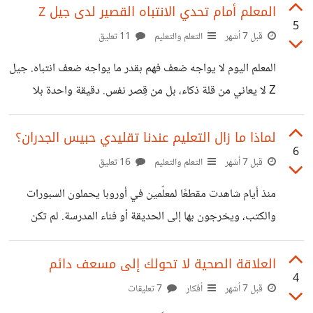
مجرد شعور، بل موقف يعيد ترتيب نظرتنا للحياة ويمنحها معنى
المعلم أمام تحدي الانتباه القصير لدى جيل Z
5
أعمق. كثيرا ما ندعى بالزواج والاستقرار ونقول لو يجى النصيب
قبل 7 أشهر
التعلم والتعليم
11 تعليق
بس ،ربنا استجاب واتجوزت تكون دائم الشكوى وتكرار كلمات
المعلم اليوم لا يواجه ضعف فهم بقدر ما يواجه ضعف انتباه. جيل
مسئولية تهد الحيل ،طلبات مش بتخلص حريتى انسحبت منى
Z لا يعاني من قلة ذكاء، بل من قِصر نفس. دقيقة واحدة بلا
ومع كل ذلك، ننسى أننا بالفعل نمتلك
تفاعل كفيلة بأن تسحب الطالب إلى عالم آخر، غالبًا داخل شاشة
صغيرة في يده.هذا يتكرر داخل الفصول يوميًا. نبدأ الشرح
لماذا ما زال التعليم عندنا تقليدي حبيس الجدران؟
6
بتعريفات مرتبة، ونخطط للوصول إلى الفكرة لاحقًا، لكن كثيرًا
قبل 7 أشهر
التعلم والتعليم
16 تعليق
من الطلاب يغادرون ذهنيًا قبل أن نصل إليها. ليس لأن الدرس
منذ أيام شاهدت مقطعًا لمعلّمين في أوروبا يحملون السبورات
ممل، بل لأن الإيقاع لا يشبه عالمهم. في فيلم Freedom
والكتب، ويخرجون بها إلى الحديقة أو فناء المدرسة. لم تكن
Writers، تدخل معلمة فصلًا فاقدًا
فسحة، ولا تغيير جو مؤقت، بل حصة كاملة تُدار خارج الجدران.
فصل دراسي، لكن خارج الصندوق.لدينا تصور راسخ أن التعلّم لا
العلاقة الصحية لا تحولك إلى مسعف دائم
4
يحدث إلا إذا كان الطالب جالسًا في صف مستقيم، ينظر إلى
قبل 7 أشهر
أفكار
7 تعليقات
الحائط، ويمسك كتابه فوق التختة. كأن الفهم مرتبط بالمكان، لا