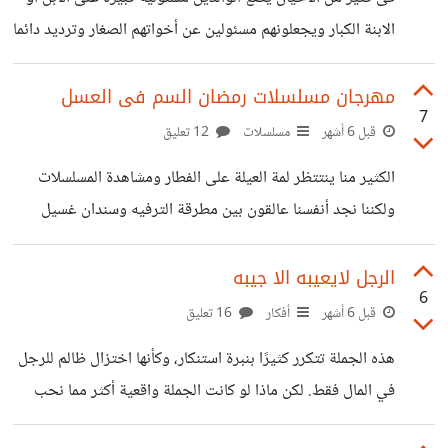
أوقات كثيرة ولكن تشب وتشتعل دائما قبل الفطار فى
الابنة الكبار ويجعلونهم مسئولين عن أخواتهم الصغار وترديد دائما
عبارة حافظ على أخواتك الصغار ، خد بالك منهم العبارة تتكرر
باستمرار فى كل مرة عند الذهاب للمدرسة، أو النادى أو عند
مهرجان مسلسلات رمضان السم فى العسل
7
الخروج للشراء المتطلبات من السوبرماركت ، على الرغم أن
قبل 6 أشهر
مسلسلات
12 تعليق
الفارق العمرى ليس كبير ولكنه يضع على كاهله حمل كبير
الكثير منا ينتتظر لمة العيلة على الفطار ومشاهدة المسلسلات
ويتناسى الوالدين أن الابن الكبير هو أيضا طفل ولديه حقوقه
ولكننا نجد أنفسنا عالقون بين مطرقة الترفيه وسندان غسيل
كطفل يريد أن يستمتع بوقته فى المدرسة أو النادى
الأفكار، فريق يرى فيها مرآة للمجتمع وفريق يراها أفكار هدم
للقيم والترابط الأسري تحت غطاء الفن. الحقيقة أننا نبتلع رسائل
الرجل لايعيبه الا جيبه
6
مبطنة عن العنف والخيانة ونماذج لاتشبه مجتمعنا بقدر كبير
قبل 6 أشهر
أفكار
16 تعليق
المسألة ليست في قصة المسلسل، بل في تطبيع المشهد. عندما
هذه الجملة تتكرر كثيرًا بنبرة استنكار، وكأنها اختزال ظالم للرجل
يتكرر نموذج البلطجي الوسيم أو الخائن الذكي في عشرة
في المال فقط. لكن ماذا لو كانت الجملة واقعية أكثر مما نحب
مسلسلات متزامنة، يبدأ عقلك الباطن في تحويل الشاذ إلى
الاعتراف به؟في عالم العلاقات والزواج تحديدًا، كم مرة سمعنا
مألوف في العام الماضي، لاحظت