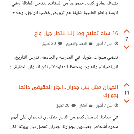
نشوف نماذج كتير، خصوصاً من الستات، بتدخل العلاقة وهي
بالتجربة. مع أن التعليم خارج الفصل يفتح بابًا لمهارات لا يمكن
لابسة بالطو الطبيبة شايلة هم ترويض غضب الراجل، وعلاج
اكتسابها في وضعية الجلوس الطويلة؛ مثل الملاحظة، والتفاعل
صدمات طفولته، وطبطبة خيبات شغله، ومحاولة إصلاحه
والعبارة الشهيرة من الكثير من الفتيات (i can fix him)كأنه
16 سنة تعليم وما زلنا ننتظر جيل واع
7
مشروع تخرج مش بني آدم.الواقع بيقول إن الانخراط في دور
قبل 7 أشهر
التعلم والتعليم
20 تعليق
المنقذ ده مجهد جداً، وبدل ما يبني بيت، بيبني مستشفى نفسي
نقضي سنوات طويلة في المدرسة والجامعة، ندرس التاريخ،
طرف فيها بيعالج والتاني بيستنزف. الجميل في الحب إنه بيسند،
الرياضيات، والعلوم، ونحفظ المعلومات، لكن السؤال الحقيقي:
بس فيه خيط رفيع بين إنك تكون معاه في أزمته وبين إنك كون
هل هذه السنوات تعلّمنا كيف نفكر، نحل المشاكل، ونتعامل مع
الأوكسجين
الواقع، أم أننا نخرج بمجموعة من الحقائق الجافة دون القدرة
الجيران مش بس جدران..الجار الحقيقى دائما
11
بجوارك
على استخدامها في حياتنا اليومية؟ الواقع يشير إلى أن الوعي لا
يقاس بالسنوات الدراسية أو الشهادات، بل بقدرتنا على التعامل
قبل 7 أشهر
أفكار
20 تعليق
مع المواقف اليومية، وتحمل المسؤوليات الحقيقية، واتخاذ
في حياتنا اليومية، كثير من الناس ينظرون للجيران على أنهم
قرارات مستنيرة. كثير من الطلاب ينهون تعليمهم الأكاديمي وهم
مجرد أشخاص يعيشون بجوارنا، جدران تفصل بين بيوتنا. لكن