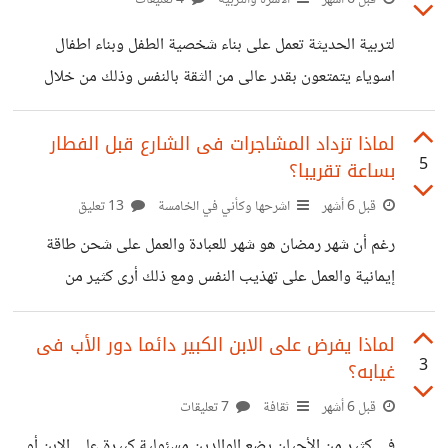
المطلوب انجازها رغم نفاذ الطاقة وعدم القدرة على أداء أى
لتربية الحديثة تعمل على بناء شخصية الطفل وبناء اطفال
نشاط أو مهام. كثيرا أشعر بأن الطاقة نفذت، والأمر قد يستمر
اسوياء يتمتعون بقدر عالى من الثقة بالنفس وذلك من خلال
لأيام أوحتى أسابيع ولكنى وجدت أن الاستمرار فى أداء المهام
الحوار والمناقشة بدلا من أسلوب العقاب المتعارف عليه ولكن من
بشكل متتابع وآلى يجعلنا
خلال عملى كمدرسة والتعامل مع الطلاب فى مراحل عمرية
لماذا تزداد المشاجرات فى الشارع قبل الفطار
5
بساعة تقريبا؟
مختلفة أرى الوجه الاخر من التربية الحديثة فى تعاملات الطلاب
إعطاء الاولاد حرية زائدة من غير رقابة الوالدين يجعلهم غير
قبل 6 أشهر
اشرحها وكأني في الخامسة
13 تعليق
محترم للحدود وغير منضبطين. أحد أبناء اخواتى فى سن
رغم أن شهر رمضان هو شهر للعبادة والعمل على شحن طاقة
مراهقة وهم من اتبعوا منهج التربيه الحديثه الان يعانون من
إيمانية والعمل على تهذيب النفس ومع ذلك أرى كثير من
عودته للمنزل فى
المشاجرات فى الشارع والغريب أنها قد تكون على أتفه الأسباب
رمضان الماضى شبت خناقة كبيرة جدا بين شابين بسبب صف
لماذا يفرض على الابن الكبير دائما دور الأب فى
3
غيابه؟
السيارة فى الشارع أحدهما ترك سيارته ليشترى عصير والاخر
يوبخه بأنه كيف يصف السيارة ويعطل حركة المرور فما السبب
قبل 6 أشهر
ثقافة
7 تعليقات
فى هذة المشاجرات التى قد تبدو بسيطة وقد تكون متكررة فى
فى كثير من الأحيان يضع الوالدين مسئولية كبيرة على الابن أو