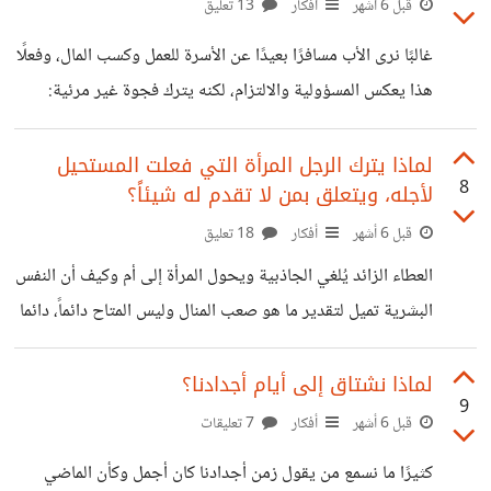
قبل 6 أشهر
أفكار
13 تعليق
تقسيمة على فترات ومراعاة المواد المختلفة المراد مذاكرتها كل
غالبًا نرى الأب مسافرًا بعيدًا عن الأسرة للعمل وكسب المال، وفعلًا
يوم وتحديد فترات الراحة الا أن الالتزام به أمر صعب وأحيانا
هذا يعكس المسؤولية والالتزام، لكنه يترك فجوة غير مرئية:
نقول سوف أبدأ من غدا وتتسارع الأيام ونصبح على عتبة
الأطفال ينشؤون بلا حضوره اليومي، الأم تتحمل العبء النفسي
الامتحانات وتغلب العشوائية على تصرفاتنا ومذاكراتنا
والعاطفي، وربما الأب نفسه يشعر بالاغتراب عن بيته رغم كسب
لماذا يترك الرجل المرأة التي فعلت المستحيل
8
لأجله، ويتعلق بمن لا تقدم له شيئاً؟
الراتب ،دور الاب ليس فقط أن يغطى الاحتياجات المادية للأسرة
لكن وجوده شرط أساسى فى تربية الابناء أن يشعر بهم
قبل 6 أشهر
أفكار
18 تعليق
وبالمشكلات التى تواجههم حتى فى المهام اليومية للأسره
العطاء الزائد يُلغي الجاذبية ويحول المرأة إلى أم وكيف أن النفس
يصطحب ابنه للجامع لأداء الصلوات ويذهب معه للتمارين
البشرية تميل لتقدير ما هو صعب المنال وليس المتاح دائماً، دائما
ويقصص عليه القصص ،فى وجود
المرأة فى بداية الزواج وأحيانا فى فترة الخطوبة وتتحمل كافة
المسئوليات والمهام وأحيانا تقف مع العمال أثناء تأسيس الشقة
لماذا نشتاق إلى أيام أجدادنا؟
9
وبعد الزواج بعض الزوجات تترك عملها لتتفرغ لتربية الأبناء
قبل 6 أشهر
أفكار
7 تعليقات
والاهتمام بالمستوى الدراسى والتمارين والعمل على ادارة المنزل
كثيرًا ما نسمع من يقول زمن أجدادنا كان أجمل وكأن الماضي
وتولى كافة شئونه وزوجات أخريات يستمرون فى وظائفهم بعد