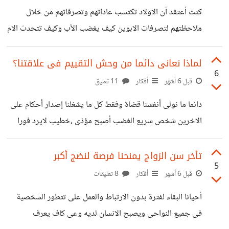
الاهتمام والاخلاص واستثمر فيها بالكثير من الوقت ولكن مع
كنت أعتقد أن الاولاد تكتسب عاداتهم وتصرفاتهم من خلال
الوقت بدأت العلاقة فى الفتور والملل ثم انقطعت العلاقة تماما
ملاحظتهم لتصرفات الابوين كيف يغضب الأب وكيف تتحدث الام
ربما العطاء الزائد، أو الاهتمام
مع اللاخرين وكيف تحل المشاكل داخل الاسرة وبالتالى بيتم
تقليدهم ولكن ما لفت انتباهى أن الاطفال الصغار تعلق على
لماذا نعانى دائما من وحش التقييم فى علاقتنا؟
6
تصرفات الابوين بالرفض ولا يشترط القبول دائما فى أحد
قبل 6 أشهر
أفكار
11 تعليق
الفيديوهات على السوشيال ميديا وجدت أن الطفل مزعج أنزعاج
دائما ما نولى أنفسنا قضاة وفقط كل ما يشغلنا إصدار أحكام على
شديد من والدته وأنه لايجب أن تنشر كل ما يقومون به داخل
الاخرين شخص سريع الغضب أصبح مؤذى ،خطيب لايرد فورا
المنزل وأنه لا يحب أن يشارك هذه اللحظات مع أحد غير العائلة
على رسائل خطيبته أصبح مؤشرا خطر Red flag من ينتقدنى
حقيقة
أصبح شخص سام toxic ،فالحياة الإنسانية من المفترض أن
تأخر سن الزواج يمنحنا فرصة لنضج أكبر
5
تكون مساحة أمان فحين يتحول أحد الاطراف الى مقيم تختل
قبل 6 أشهر
أفكار
8 تعليقات
العلاقة فالتقييم المستمر لابد من وجود معيارثابت له والبشر
أحيانا البقاء لفترة بدون الارتباط والعمل على تتطور الشخصية
متغيرون يتعلمون ويخطئون وينضجون بطرق مختلفة وليست
فى جميع النواحى ويصبح الانسان لديه وعى كاف يعرف
فى خط مستقيم ثابت، الغريب فى الامر من يكثر التقييم إما