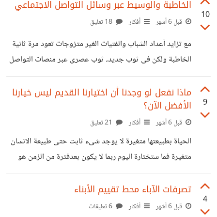
عبارات مثل هو شخص محترم جدًا لكن ظروفه المادية صعبة
الخاطبة والوسيط عبر وسائل التواصل الاجتماعي
10
،شاب ممتاز خلقا لكن مستقبله غير واضح ،نخشى أن تتعب معه
قبل 6 أشهر
أفكار
18 تعليق
ماديًا لاحظوا كيف تتحول كل الصفات الإيجابية فجأة إلى صفات
مع تزايد أعداد الشباب والفتيات الغير متزوجات تعود مرة ثانية
ثانوية عندما يحضر العامل المالي.لنكن صرحاء المجتمع لا يطلب
الخاطبة ولكن فى ثوب جديد، ثوب عصرى عبر منصات التواصل
من الرجل أن يكون كاملًا، بل أن يكون قادرًا.قد
التواصل الاجتماعى، حيث تقوم بنشر مواصفات العريس عبر أحد
فيديوهات البث المباشر ومن تريد أن تتواصل تترك لها رسالة على
ماذا نفعل لو وجدنا أن اختيارنا القديم ليس خيارنا
9
الأفضل الآن؟
الخاص لكى يتم التواصل وتتقاضى أجرا مقابل هذا الامر ،
العجيب فى الأمر أن مثل مايوجد خاطبة يوجد وسيط وهو
قبل 6 أشهر
أفكار
21 تعليق
الشخص يجلب العرسان وهو أيضا عبر وسائل التواصل
الحياة بطبيعتها متغيرة لا يوجد شىء ثابت حتى طبيعة الانسان
الاجتماعى ينشر العديد من العرسان وبالمواصفات التى تأتى له
متغيرة فما ستختارة اليوم ربما لا يكون بعدفترة من الزمن هو
عبر الصفحة ويقوم
اختيارك الافضل وهذا ما يفسر لنا دائما ندخل الكثير من العلاقات
سواء صداقة أو زواج أو شراكة ولكن سرعان ما تنتهى بالفشل ،
تصرفات الآباء محط تقييم الأبناء
4
كلنا منا مر بعلاقة وأعطها أولوية كبيرة فى حياته وقدر كبير من
قبل 6 أشهر
أفكار
6 تعليقات