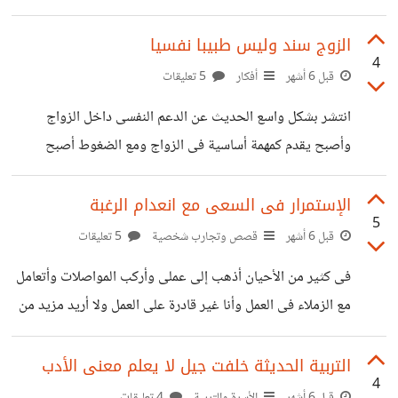
لافته الكثير من الامهات تود الذهاب للجامع وأداء صلاة التروايح
ولكن معها أطفال صغار تمنع من دخول الجامع والنبى عليه افضل
الزوج سند وليس طبيبا نفسيا
4
والسلام كان كان يصلى أمام وحفيده على كتفه ويطول فى
قبل 6 أشهر
أفكار
5 تعليقات
السجود حتى يلعى حفيده على ظهره ، كانت لى صديقة تود
انتشر بشكل واسع الحديث عن الدعم النفسى داخل الزواج
الذهاب لصلاة التروايح وبالفعل استعدت وتقابلنا فى الجامع
وأصبح يقدم كمهمة أساسية فى الزواج ومع الضغوط أصبح
ونظرا لأننا أتيان مبكرا كنا فى الصفوف الأولى ومعها
يطرح فى أن الزوج عليه أن يقوم بدور المعالج النفسي الأول
لزوجته والعكس، فى رأى الشخصى الزوج هو السند يعني
الإستمرار فى السعى مع انعدام الرغبة
5
المشاركة والاحتواء والوقوف بجانب الشريك في الأزمات، أما
قبل 6 أشهر
قصص وتجارب شخصية
5 تعليقات
العلاج النفسي فهو عملية معقّدة تتطلب أدوات ومهارات وحدودًا
فى كثير من الأحيان أذهب إلى عملى وأركب المواصلات وأتعامل
واضحة في مجتمعتنا العربية ، كثير من الأزواج يعيشون تحت
مع الزملاء فى العمل وأنا غير قادرة على العمل ولا أريد مزيد من
ضغوط اقتصادية واجتماعية وعائلية كبيرة. ومع ذلك يُطلب منهم
الانخراط والحديث ولكنى أكون مجبرة على اتمام كافة
أن يكونوا شركاء، وأصدقاء، ومعالجين، ومصدر
المسئوليات المطلوبة واستكمال باقى المسئوليات الخاصة
التربية الحديثة خلفت جيل لا يعلم معنى الأدب
4
بتنظيف المنزل وأعداد الطعام والعديد من المهام والمسئوليات
قبل 6 أشهر
الأسرة والتربية
4 تعليقات