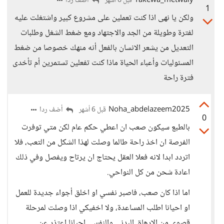
Takewa_metwaly
أضف ردا
قبل 6 أشهر
1
ولكن يا نهى اذا كنت تعملين على مشروع كبير واشتغلت عليه
لفترة وطويلة من الجد والاجتهاد ومع ضغط الشغل وطلبات
التعديل من يشعر الانسان بالفعل أنه منهك خصوصا من ضغط
المسئوليات وأعباء الحياة ماذا كنت تفعلين تستمرين أم تأخدى
فترة راحة
Noha_abdelazeem2025
أضف ردا
قبل 6 أشهر
0
بالطبع سيكون صعب ان اعطي حكم عام لكن متي توفرت
الفرصة ان اخذ راحة طالما وصلت لهذا الشكل من التعب، فلا
اتردد ابدا لانه فعلا العقل يحتاج ان يرتاح ويفصل وفي ذلك
اعادة شحن من كل النواحي.
اما اذا كان صعب، فاصبر نفسي او اخلق أجواء جديدة للعمل
او احيانا اطلب المساعدة، ولا اخفيكي اذا وصلت لمرحلة
قصوي من الارهاق البدني والنفسي احيانا اعتذر عن