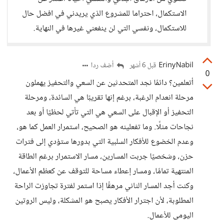
الاستكمال، احتراما للمشروع الذي يريدني في افضل حال
للاستكمال، ونفسي التي لن ينفعني غيرها في النهاية.
ErinyNabil
أضف ردا
قبل 6 أشهر
0
أتعلمين؟ دائمًا نجد المتحدثين عن السعي والتحفيز يهملون
مرحلة انعدام الرغبة، برغم إنها تقريبًا هي السائدة، ومرحلة
التحفيز أو الإقبال على السعي هي التي تأتي لحظيًا أو بعد
نجاحات مثلًا. وما تفعلينه هو الصحيح، استمرار العمل كما هو،
وعدم الخضوع للأفكار السلبية التي بدورها ستؤدي إلى فترات
حزن، وشخصيًا جربت المسارين، مسار الاستمرار برغم الطاقة
المنتهية تمامًا، ومسار إعطاء مساحة للتوقف عن كعظم الأعمال،
وكنت أجد المسار الثاني مرهقًا إذا استمر لفترة تجاوزت الراحة
المطلوبة، لأن اجترار الأفكار يصبح هو المشكلة، وليس الروتين
اليومي للأعمال.