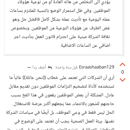
يؤدي الى التخلص من هاته العادة او من نوعية هؤولاء
الموظفين. وفي ظل استمرار الوضع بالنسبة للملتزم بساعات
عمله اليومية مع تأديت عمله بشكل كامل فافضل حل وهو
غض الطرف عن هؤولاء النوعية من الموظفين. وبخصوص
ثقافة الشركة مبنية على احترام قانون العمل بتأديت اجر
اضافي عن الساعات الاضافية
Esraashaaban129
أضف ردا
قبل سنة واحدة
0
أري أن الشركات التي تعتمد على خطاب ((نحن عائلة)) غالباً ما
تستخدمه كأداة لتضخيم التزامات الموظفين دون تقديم مقابل
عادل. المشكلة أن بعض الموظفين يقعون في هذا الفخ بسبب
حاجتهم للشعور بالانتماء، مما يجعلهم أكثر عرضة للاستغلال.
الحل ليس فقط في وعي الموظف، بل أيضًا في سياسات الشركة
نفسها. بيئة العمل الصحية يجب أن تعتمد على الوضوح في