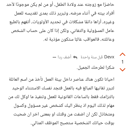
حاضرًا مع زوجته عند ولادة الطفل، أو من لم يكن موجودًا لأحد
أفراد بيته في أثناء مرضه، وتبرير ذلك بمدى تقديسه للعمل
وغيره، أراها دائمًا مشكلات في تحديد الأولويات، أتفهم بالطبع
عامل المسؤولية والتفاني، ولكن إذا كان على حساب الشخص
وعائلته، فالعواقب غالبًا ستكون مؤذية له.
Devx
أضف ردا
قبل سنة واحدة
1
شكرا لطرحك الجميل.
احيانا تكون هناك عناصر داخل بيئة العمل تأخذ من اسم العائلة
لتبرر تفانيها المبالغ فيه بالعمل فتجد نفسك الاستثناء الوحيد
بالتزامك فقط بالساعات القانونية للعمل وتنفيذ ما اوكل لك من
مهام لذلك اليوم اذ ينظر اليك كشخص غير مسؤول وكسول
ومتخاذل لكن ان اضفت من وقتك او بمعنى اخر ان ضحيت
بوقت حياتك الشخصية ستصبح الموظف المثالي.