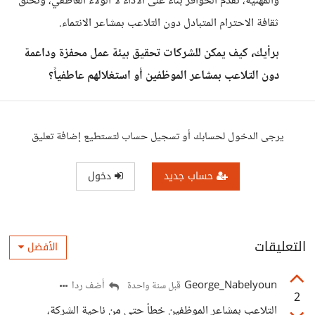
والمهنية، تقدم الحوافز بناءً على الأداء لا الولاء العاطفي، وتخلق
ثقافة الاحترام المتبادل دون التلاعب بمشاعر الانتماء.
برأيك، كيف يمكن للشركات تحقيق بيئة عمل محفزة وداعمة
دون التلاعب بمشاعر الموظفين أو استغلالهم عاطفياً؟
يرجى الدخول لحسابك أو تسجيل حساب لتستطيع إضافة تعليق
حساب جديد
دخول
التعليقات
الأفضل
George_Nabelyoun
أضف ردا
قبل سنة واحدة
2
التلاعب بمشاعر الموظفين خطأ حتى من ناحية الشركة،