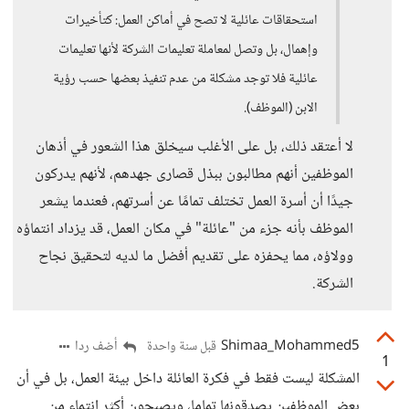
استحقاقات عائلية لا تصح في أماكن العمل: كتأخيرات
وإهمال، بل وتصل لمعاملة تعليمات الشركة لأنها تعليمات
عائلية فلا توجد مشكلة من عدم تنفيذ بعضها حسب رؤية
الابن (الموظف).
لا أعتقد ذلك، بل على الأغلب سيخلق هذا الشعور في أذهان
الموظفين أنهم مطالبون ببذل قصارى جهدهم، لأنهم يدركون
جيدًا أن أسرة العمل تختلف تمامًا عن أسرتهم، فعندما يشعر
الموظف بأنه جزء من "عائلة" في مكان العمل، قد يزداد انتماؤه
وولاؤه، مما يحفزه على تقديم أفضل ما لديه لتحقيق نجاح
الشركة.
Shimaa_Mohammed5
أضف ردا
قبل سنة واحدة
1
المشكلة ليست فقط في فكرة العائلة داخل بيئة العمل، بل في أن
بعض الموظفين يصدقونها تماما، ويصبحون أكثر انتماء من