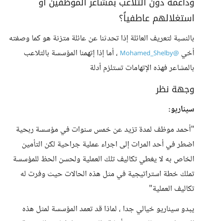
وداعمة دون التلاعب بمشاعر الموظفين أو
استغلالهم عاطفياً؟
بالنسبة لتعريف العائلة إذا تحدثنا عن عائلة متزنة هو كما وصفته
أخي
، أما إذا إتهمنا المؤسسة بالتلاعب
@Mohamed_Shelby
بالمشاعر فهذه الإتهامات تستلزم أدلة
وجهة نظر
سيناريو:
"أحمد موظف لمدة تزيد عن خمس سنوات في مؤسسة ربحية
اضطر في أحد المرات إلى اجراء عملية جراحية لكن التأمين
الخاص به لا يغطي تكاليف تلك العملية ولحسن الحظ للمؤسسة
تملك خطة استراتيجية في مثل هذه الحالات حيث وفرت له
تكاليف العملية"
يبدو سيناريو خيالي جدا ، لماذا قد تعمد المؤسسة لمثل هذه