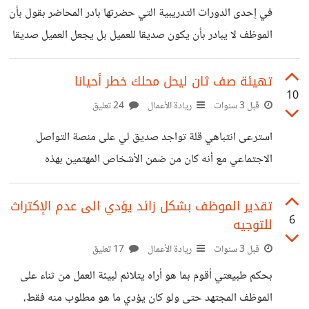
وإكتفاء بنشرها عن طريق المشاركة على الإيميل ( FOLDER
في إحدى الدورات التدريبية التي حضرتها بادر المحاضر بقول بأن
SHARE ) وأيضا الطباعة تكون على الورق الصغير A5
الموظف لا يبادر بأن يكون صديقا للعميل بل يجعل العميل صديقا
له، جملة أوقفتني لدرجة أني قمت بسؤاله، وما الفارق؟ التفت لي
وبدأ الشرح، معنى أن تكون صديقا للعميل ستفقد الموضوعية
تهيئة صف ثان ليحل محلك خطر أحيانا
10
لأنه وقتها سيكون من الصعب أن تظل محايدا في تقديم المعلومة
قبل 3 سنوات
ريادة الأعمال
24 تعليق
وقد تتحاشى من توجيه المعلومات التي تفيد العمل، فتفضل هنا
استرعى انتباهي قلة تواجد صديق لي على منصة التواصل
مصلحة الصديق، وأيضا من الصعب عليك سرية معلومات العميل
الاجتماعي مع أنه كان من ضمن الأشخاص المهتمين بهذه
إذا كان صديقا، فقد يشعر العميل معك من مشاركة
المنصات وكان فعال بشكل كبير، لم أتردد لحظه في سؤاله عن
الغياب ولكن وجدته حزين على موقف في العمل، حيث أنه يعمل
تقدير الموظف بشكل زائد يؤدي الى عدم الإكتراث
6
للتوجيه
بمنصب مرموق حقا بإحدى البنوك وكان مثال للتفاني وكان من
ضمن أسباب البنك بجذب استثمارات بأموال ضخمة خلال السنة
قبل 3 سنوات
ريادة الأعمال
17 تعليق
الماضية، وكان يعتمد على مجموعة من الموظفين لإنجاز باقي
بحكم طبيعتي أقوم بما هو أراه يتلائم لبيئة العمل من ثناء على
الأعمال ويقوم بتوزيعها بشكل متساو بناء على نوعية العمل
الموظف المجتهد حتى ولو كان يؤدي ما هو مطلوب منه فقط،