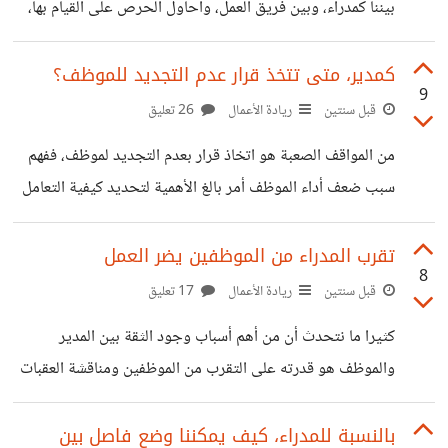
بيننا كمدراء، وبين فريق العمل، وأحاول الحرص على القيام بها،
لضمان حصول فريقي على الدعم لمواجهة التحديات والعقبات
في عملهم، كذلك تخصيص اجتماع فردي من أجل كل موظف،
كمدير، متى تتخذ قرار عدم التجديد للموظف؟
9
يشعرهم بالتقدير ويمنحهم فرصة لمناقشة النقاط التي يصعب
قبل سنتين
ريادة الأعمال
26 تعليق
عليهم مشاركتها في الاجتماع الجماعي، ولكن ما ألاحظه أن أغلب
من المواقف الصعبة هو اتخاذ قرار بعدم التجديد لموظف، ففهم
الموظفين يشعرون بالقلق من الاجتماعات الفردية، وهذا يظهر
سبب ضعف أداء الموظف أمر بالغ الأهمية لتحديد كيفية التعامل
جدا أثناء الاجتماع، لذا أريد أن أناقش معكم أهم النقاط التي
مع المشكلة. وقد لا يكون خطأ أي شخص في حد ذاته. ربما كان
يجب أن أركز عليها لجعل هذا
أداء الموظف جيدًا، ولكن بسبب تغير احتياجات العمل أو
تقرب المدراء من الموظفين يضر العمل
8
التغييرات في التكنولوجيا، لم تعد هناك حاجة إلى مهارات
قبل سنتين
ريادة الأعمال
17 تعليق
الموظف، أو ربما تكون "الوظيفة قد تجاوزت إمكانيات الشخص
كثيرا ما نتحدث أن من أهم أسباب وجود الثقة بين المدير
المطلوب"، ويكون الموظف "ليس جاهزًا من الناحية التنموية" لما
والموظف هو قدرته على التقرب من الموظفين ومناقشة العقبات
نحتاجه بالعمل. أيضا "ربما تكون قد عينت الشخص الخطأ" لذا
والتحفيز على النجاح، هذا بلا أدنى شك شىء هام، ولكن ليس
كيف
صحيا في كثير من الأحيان إذا تم استخدامه بشكل خاطئ من
بالنسبة للمدراء، كيف يمكننا وضع فاصل بين