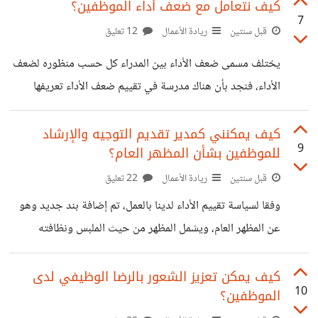
الكفء للشركة أيضًا إلى الضغط على الموظفين الحاليين الذين
كيف نتعامل مع ضعف أداء الموظفين؟
7
يتعين عليهم القيام بعمل إضافي حتى يمكن شغل هذه الأدوار. لذا
قبل سنتين
ريادة الأعمال
12 تعليق
السؤال الملح، كيف نحافظ على الموظف الكفء؟ ما هي
يختلف مسمى ضعف الأداء بين المدراء كل حسب منظوره لضعف
مقترحاتكم؟ بالنسبة لي أجد أن أكثر الطرق فاعلية هي دفع
الأداء، فنجد بأن هناك مدرسة في تقييم ضعف الأداء تعريفها
رواتب أكثر من المتوسط بالسوق، وهذا يجعل الموظف لديه رغبة
يكون محصورا في فشل الموظف في تلبية التوقعات المحددة في
بالاستمرار بالعمل، خاصة مع وجود
الوصف الوظيفي، وهناك رأي أخر بأنه من يفتقر لمهارات الوظيفة.
كيف يمكنني كمدير تقديم التوجيه والإرشاد
9
للموظفين بشأن المظهر العام؟
ولكن ما هي الخطوات التي يتخذها المدراء في بداية وجود
شواهد على ضعف أداء الموظف؟ بالنسبة لي، الخطوة الأولى
قبل سنتين
ريادة الأعمال
22 تعليق
وهي الجلوس بشكل منفرد مع الموظف مع تحديد جوانب
وفقا لسياسة تقييم الأداء لدينا بالعمل، تم إضافة بند جديد وهو
التقصير ومناقشة الأداء مع إعطاء الموظف الفرصة كاملة لسرد
عن المظهر العام، ويشمل المظهر من حيث الملبس ونظافته
الأسباب التى أثرت
وأناقته، وطبعا العناية الشخصية، طبعا الاهتمام بالمظهر العام يعد
جزء أساسي من سياسات الشركات، لذا ما هي الطرق التي يمكن
كيف يمكن تعزيز الشعور بالرضا الوظيفي لدى
10
الموظفين؟
توجيه الموظفين بها في هذا الشأن؟ خاصة أنه يظل موضوع