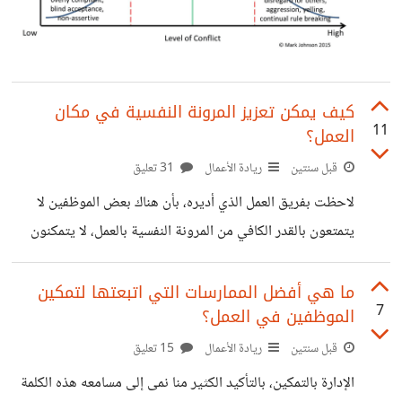
كيف يمكن تعزيز المرونة النفسية في مكان
11
العمل؟
قبل سنتين
ريادة الأعمال
31 تعليق
لاحظت بفريق العمل الذي أديره، بأن هناك بعض الموظفين لا
يتمتعون بالقدر الكافي من المرونة النفسية بالعمل، لا يتمكنون
من التعامل بفعالية مع التحديات والضغوطات في بيئة العمل، ولا
يمكنهم التكيف مع التغييرات الوارد حدوثها، وإن اجتمعنا وكان
ما هي أفضل الممارسات التي اتبعتها لتمكين
7
الموظفين في العمل؟
الاجتماع به نقد بناء، لا يستطيعون رؤية الجانب الإيجابي من
النقد، وأن هدفه هو تطوير العمل ومعالجة المشكلات، وإن أخفق
قبل سنتين
ريادة الأعمال
15 تعليق
أحدهم بمهمة يظل حبيس هذا الفشل ولا يسعى بكل جهده
الإدارة بالتمكين، بالتأكيد الكثير منا نمى إلى مسامعه هذه الكلمة