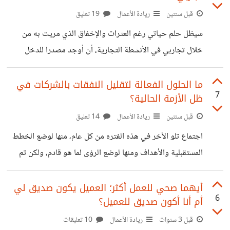
نجد بأن هناك أشخاص يجدوا متعتهم وإبداعهم في الأزمات
قبل سنتين
ريادة الأعمال
19 تعليق
ومثال على ذلك في عام 2020 مع إنتشار جائحة كورونا إزداد
سيظل حلم حياتي رغم العثرات والإخفاق الذي مريت به من
الطلب على خدمات التوصيل بشكل كبير فقد بدأ العديد من
خلال تجاربي في الأنشطة التجارية، أن أوجد مصدرا للدخل
كاستثمار مال أو استثمار موهبة، كلاهما يحتاجان الوقت اللازم
والمال الكافي والدراسة الكافية. في مشروعي الأول كنت لا أملك
ما الحلول الفعالة لتقليل النفقات بالشركات في
7
ظل الأزمة الحالية؟
الوقت الكافي لإدارته فكنت أتابعه عند بعد ولم أدرسه جيدا ولكن
كنت أمتلك المال والنتيجة الخسارة بالتأكيد، المشروع الثاني كنت
قبل سنتين
ريادة الأعمال
14 تعليق
أمتلك الوقت والمال ولكن أفتقدت أيضا الدراسة وإلمامي
اجتماع تلو الأخر في هذه الفتره من كل عام، منها لوضع الخطط
بالمشروع لم أخسر سريعا مثل المشروع الأول ولكن المحصلة
المستقبلية والأهداف ومنها لوضع الرؤى لما هو قادم، ولكن تم
النهائية أيضا الخسار، من ناحية
طرح سؤال تقليدي وهو عن ألية وجود حل سريع وتأثيره مباشر
في خفض النفقات، كل من الحضور أيضا أعطى أفكار شبه
أيهما صحي للعمل أكثر؛ العميل يكون صديق لي
6
أم أنا أكون صديق للعميل؟
تقليدية ولم تلاقي القبول، ولكن شخص من الحضور اقترح حلا
أخر وهو تقليل مسألة التداول بالأوراق وعرض التقارير الورقية
قبل 3 سنوات
ريادة الأعمال
10 تعليقات