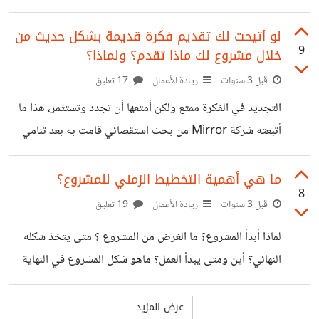
والخبرات اللازمة لإنجازة،
وأشد أذر من يحتاج الى دعم نفسي، وتقديم المشورة لمن يحتاج
لها، وأجد أنها تؤتي بثمارها بشكل كبير، فمن ضمن من قمت
لو أتيحت لك تقديم فكرة قديمة بشكل حديث من
9
خلال مشروع لك ماذا تقدم؟ ولماذا؟
بدعمهم موظف تحت إدارتي إلتمست فيه المسؤولية والقيادة
داخل الفريق والقيام بالمهام بشكل دقيق، وعلمه بكل تفاصيل
قبل 3 سنوات
ريادة الأعمال
17 تعليق
العمل، قمت بدعمه بشكل مباشر عن طريق إعطائه صلاحيات
التجديد في الفكرة ممتع ولكن أمتعها أن تجدد وتستثمر، هذا ما
للتصرف، وتقديم مهام مخصصة له، بل كان من ضمن
أتبعته شركة Mirror من بحث استقصائي قامت به بعد تنامي
غلق صالات الألعاب الرياضية، حيث كانت الأسباب تتمحور حول
صعوبة توفير الوقت اللازم للذهاب الى صالة الألعاب ومن عدم
ما هي أهمية التخطيط الزمني للمشروع؟
8
وجود مدرب كفء، فقامت الشركة مع مجموعة مبتكرة من رواد
قبل 3 سنوات
ريادة الأعمال
19 تعليق
الأعمال بإبتكار مرايا مخصصة للياقة البدنية تسمح لعملائها بتلقى
لماذا أبدأ المشروع؟ ما الغرض من المشروع ؟ متى يتخذ شكله
حصص اللياقة عند الطلب، ولها مواعيد للبث المباشر أيضا، الدخل
النهائي؟ أين ومتى يبدأ العمل؟ ماهو شكل المشروع في النهاية
هنا قائم على الإشتراك الشهري من العملاء ومن بيع المرايا
ومستقبله؟ خمسة أسئلة لابد من توجيهها في بداية إنشاء أي من
وملحقاتها،
المشاريع الناشئة كما أوردها الكاتب تود هنري في كتابه The