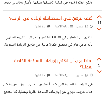
لمجاوزته، لذا أردت التركيز على بناء المرونة النفسية لديهم،
ولكن الفكرة تدور في كيفية تطبيقها بشكلها الأمثل وبالتالي يعود
وفكرت ببعض الحلول،
النفع على حميع الأطراف، والإدارة بالتمكين تدور في نقاط
محددة مثل منح الموظفين المزيد من الاستقلالية والمسؤولية
كيف تبرهن على استحقاقك لزيادة في الراتب؟
11
في عملهم، مع إعطاء مساحة منالرأي. ولكن دعني أتحدث عن
قبل سنتين
ريادة الأعمال
28 تعليق
تجربتي الخاصة مع مجموعة موظفين استطيع أن أقول بأنهم
الكثير من العاملين في القطاع الخاص ينظر الى التقييم السنوي
فريق عمل ممتاز وطموح ومبدع في ذات الوقت، حاولت أن أطبق
بأنه عامل هام في تحقيق طفرة مالية عن طريق الزيادة السنوية،
الفكرة بشكل مبسط عن طريق منحهم حرية اتخاذ القرار المناسب
خاصة بأنه يتم الإعتماد عليها بشكل كبير. ولكن العديد من
خاصة بعلمي بأنهم
الموظفين يفاجىء بأنه لم يتم معاملته بشكل يتناسب مع قدراته
لماذا يجب أن نهتم بإجراءات السلامة الخاصة
9
بعملنا؟​
وكفاءته، وبالتالي يطرح سؤال في ذهن الموظف، ألا أستحق
الأفضل؟ هذا ماحدث معي عند استفسار موظف لدي عندما وجد
قبل سنتين
ريادة الأعمال
12 تعليق
الزيادة الخاصة به غير متوقعة بل جاءت بما لا يرضيه ولا يرضي
في المؤسسة الطبية التي كنت أعمل بها بإحدى الدول العربية كان
تطلعاته، خاصة بأن هناك زملاء له في العمل
هناك تدريب شهري عن إجراءات السلامة نظريا وعمليا، كنا نجتمع
في نقطة التجمع ونبدأ في تنفيذ التعليمات والتدريب عليها في