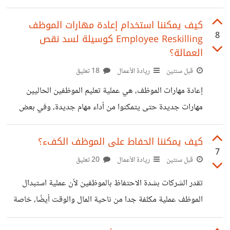
هو أكثر من ذلك، يعني الموظف يؤدي عمله والمطلوب منه، لكن
لم يعد نفس الموظف الذي كان لديه الكثير ليقدمه لعمله، ويسعى
كيف يمكننا استخدام إعادة مهارات الموظف
8
Employee Reskilling كوسيلة لسد نقص
لتحقيق الأفضل والتطور بوظيفته، ويبذل أقصى جهده، وهذا
العمالة؟
النوع من الموظفين لا أريد خسارته وبقائه بهذه المرحلة، برأيكم
قبل سنتين
ريادة الأعمال
18 تعليق
كيف يمكن تحفيز الموظف بمحرلة الاستقالة الصامتة؟ بالنسبة لي
كبداية أرى أن التعامل بتفهم بالغ حيث لابد أن تكون هناك
إعادة مهارات الموظف، هي عملية تعليم الموظفين الحاليين
مهارات جديدة حتى يتمكنوا من أداء مهام جديدة، وفي بعض
الحالات، وظائف جديدة. وهذا يساعدنا على تلبية احتياجاتنا ​من
الموظفين من خلال الاستفادة من الموظفين الحاليين دون
كيف يمكننا الحفاط على الموظف الكفء؟
7
الحاجة إلى تأمين المواهب الخارجية. خاصة في حالة نقص
قبل سنتين
ريادة الأعمال
20 تعليق
العمالة. لذا ما هي الاستراتيجية التي يمكن أن نتبعها لإعادة
تقدر الشركات بشدة الاحتفاظ بالموظفين لأن عملية استبدال
مهارات الموظف بطريقة فعالة للشركة وللموظف أيضا؟ فقد
الموظف عملية مكلفة جدا من ناحية المال والوقت أيضًا، خاصة
يعترض مثلا الموظف على المهارة الجديدة، أو يفضل البقاء في
الموظفين المنتجين والكفء. ويمكن أن يؤدي ترك الموظفين
مكانه دون اكتساب مهارة جديدة.