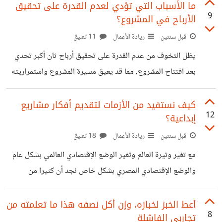
حالة حدوث حريق، وكان التدريب يعتمد على نقاط عديدة منها
ما الأسباب التي تؤدي لعدم القدرة على تحقيق
9
الأرباح في المشروع؟
ماذا نفعل في حالة حدوث حريق؟ كيف نقوم بالإبلاغ وألية
التعامل؟ كان هذا التدريب العملي يتم شهريا لدرجة إحساسي
قبل سنتين
ريادة الأعمال
11 تعليق
بالملل، بل لا أخفي بأنني كنت أتهرب من الحضور في أوقات
يظل التخوف من عدم القدرة على تحقيق أرباح ثان أكبر تحدي
عديدة، ودائما كان يراودني سؤال، هل فعلا لو حدث
بعد افتتاح المشروع، مما قد يعيق مسيرة المشروع واستمراريته
بشكل كامل، قرأت منذ أيام مقال يتحدث عن العديد من المشاريع
التي واجهتها صعوبة في تحقيق الأرباح بل أثر على استمراريتها،
كيف نستفيد من الأزمات لتقديم أفكار مشاريع
12
إبداعية؟
وعند النظر إلى أنواع المشاريع كانت ذو رؤية مختلفة كليا عن
المتعارف عليها، منها مشروع متجر إلكتروني لبيع الملابس
قبل سنتين
ريادة الأعمال
18 تعليق
المستعملة، ومشروع أخر عن مطعم صديق للبيئة وأخر عن
مع تغير وتيرة العالم وتغير الوضع الإقتصادي العالمي بشكل عام
تطبيق لطلب الطعام، من الوهلة الأولى تجد بأنها أفكار مبدئية
والوضع الإقتصادي المصري بشكل خاص نجد أن كثيرا من
ممتازة
المستثمرين بدوا متخوفين من ضخ مزيدا من الاستثمارات ولا
يخفى على أحد الأسباب، ولكن ليس النقاش هنا متعلق عن أسباب
أعط الخبز لخبازه، وإن أكل نصفه هذا ما تعلمته من
8
تجاربي الفاشلة
هذا الوضع ولكن الرؤية هنا مختلفة تماما، من وجهة نظر أخرى