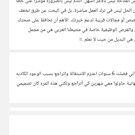
المتاحة ليس بالأمر السهل. الندم ليس بالضرورة مؤشرًا على خطأ
ا يكون الحل ليس في ترك العمل مباشرة، بل في البحث عن طرق تخفف
صص أو مجالات قريبة تدعم خبرتك. الأهم أن تحافظ على صحتك
ي ، والفرص الوظيفية خاصة في محيطنا العربي هي من مجمل
ن هي البديل من حيث لا نعلم .!!
لا بالعكس ندمي فقط لأني تأخرت كثيراً في إتخاذ القرار لأني فضلت 6 سنوات اعتزم الاستقالة واتراجع بسبب الوعود الكاذبه
هائية حاولوا معي شهرين كي أتراجع ولكني هذه المره كان تصميمي