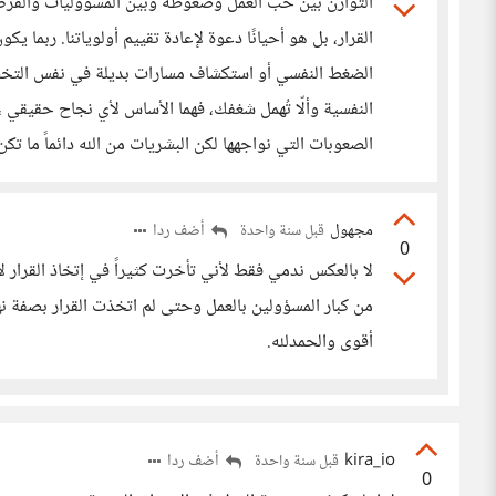
التوازن بين حب العمل وضغوطه وبين المسؤوليات والفرص 
القرار، بل هو أحيانًا دعوة لإعادة تقييم أولوياتنا. ربم
الضغط النفسي أو استكشاف مسارات بديلة في نفس التخ
النفسية وألّا تُهمل شغفك، فهما الأساس لأي نجاح حقيق
الصعوبات التي نواجهها لكن البشريات من الله دائماً ما تك
مجهول
أضف ردا
قبل سنة واحدة
0
من كبار المسؤولين بالعمل وحتى لم اتخذت القرار بصفة ن
أقوى والحمدلله.
kira_io
أضف ردا
قبل سنة واحدة
0