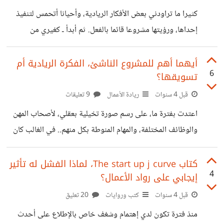
الإيجابي، روح المغامرة و المرونة وحب التغيير، وغيرها من
كثيرا ما تراودني بعض الأفكار الريادية، وأحيانا أتحمس لتنفيذ
المعايير التي يمكن إخضاع أي شخص لها. لكني تفاجئت كثيرا
إحداها، ورؤيتها مشروعا قائما بالفعل. ثم أبدأ ـ كغيري من
عندما سمعت عن نوع تمويلي يعرف
ملاحقي الأفكار الريادية ـ بدراسة الفكرة وخطوات تنفيذها
المتعددة، إلى أن أصطدم بالمرحلة الأصعب بالنسبة لأي ريادي، ألا
أيهما أهم للمشروع الناشئ، الفكرة الريادية أم
6
تسويقها؟
وهي مرحلة "التمويل" ـ ذلك طبعا بالنسبة لمن لا يستطيعون
تمويل مشروعاتهم ذاتياً ـ فالكثير من أصحاب الأفكار الريادية
قبل 4 سنوات
ريادة الأعمال
9 تعليقات
والمشروعات الناشئة، يواجهون صعوبة في الحصول على التمويل
اعتدت بفترة ما، على رسم صورة تخيلية بعقلي، لأصحاب المهن
اللازم لمشروعاتهم، خاصة في المراحل الأولى، لذلك قمت بدراسة
والوظائف المختلفة، والمهام المنوطة بكل منهم.. في الغالب كان
أبرز الخيارات المتاحة أمامي، للحصول على دعم
ذلك بفترة محاولة تحديد وجهتي المهنية! ومن أكثر المسميات
التي علقت بذهني حينها مُسَمّى "رائد الأعمال"، وأول ما كان
كتاب The start up j curve، لماذا الفشل له تأثير
4
إيجابي على رواد الأعمال؟
يخطر ببالي عند تخيل المهام والمهارات الواجب توافرها برائد
الأعمال، هو صورة ذاك الشخص المبتَكِر، صاحب الأفكار الريادية
قبل 4 سنوات
كتب وروايات
20 تعليق
الجريئة، الذي تكفيه أفكاره اللامعة لتأسيس مشروع ريادي ناجح
منذ فترة تكون لدي إهتمام وشغف خاص بالإطلاع على أحدث