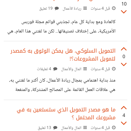
10
حيث يقدم البنك الأوروبي لإعادة الإعمار والتنمية خطوط ائتمان
قبل 4 سنوات
ريادة الأعمال
19 تعليق
للبنوك المحلية المشاركة بالبرنامج؛ ليتمكنوا من تمويل
كالعادة ومع بداية كل عام، تجذبني قوائم مجلة فوربس
الاستثمارات الخضراء لأكبر عدد من المستفيدين المؤهلين..
الأمريكية، على إختلاف تصنيفاتها.. لكن ما لفتني هذا العام، هي
والإقتصاد الأخضر في أبسط معانيه، يعرف بأنه ناتج تحسن
قائمة أقوى 100 شركة عائلية في الشرق الأوسط؛ حيث أشارت
الوضع الاقتصادي مع الحد من المخاطر البيئية وندرة الحياة
المجلة للدور المؤثر الذي تلعبه تلك الشركات بمنطقة الشرق
التمويل السلوكي، هل يمكن الوثوق به كمصدر
البيئية.. ولذلك شعرت
0
لتمويل المشروعات؟!
الأوسط، إذ انها تسهم في دفع عجلة الإقتصاد، بشكل يفوق
نظيراتها من الشركات غير العائلية. وأرفقت تقرير لشبكة (PwC)،
قبل 4 سنوات
المال والأعمال
4 تعليقات
مفاده أن الشركات العائلية تسهم بأكثر من %60 من الناتج
منذ بداية اهتمامي بمجال ريادة الأعمال، كان أكثر ما لفتني به،
المحلي الإجمالي لمنطقة الشرق الأوسط!! ما أثارني هنا ليست
هي علاقات العمل القائمة على المصالح المشتركة، والمنفعة
تلك المعلومات؛ إنما معلومات
لطرفي العمل الريادي (المستثمر/ رائد الأعمال).. لذلك كان يعتمد
كل منهما على مجموعة من القواعد والصفات الموضوعية؛
ما هو مصدر التمويل الذي ستستعين به في
4
مشروعك المحتمل ؟
لاختيار شريكه الذي سيتعاون معه ـ سواء لتمويل مشروعه، أو
لاستثمار أمواله ـ ومن أبرز هذه الصفات: التعاون، التفكير
قبل 4 سنوات
المال والأعمال
13 تعليق