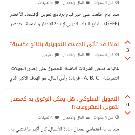
المشروعات الناشئة لممولين متوافقين مع أفكارهم، ملائمين
قبل 4 سنوات
المال والأعمال
5 تعليقات
لطبيعة مشروعاتهم.. يعد إختيار جهة التمويل، سواء كانت شخصا
منذ أيام اطلعت على خبر قيام برنامج تمويل الإقتصاد الأخضر
أو جهة مانحة، هو بمثابة اختيار شريك تجاري دائم، يمكن أن
(GEFF) ـ التابع للبنك الأوربي لإعادة الإعمار والتنمية ـ بتوفير
يتدخل بكافة تفاصيل العمل! لذلك يحرص أصحاب المشاريع
برامج تمويلية للقطاع الصناعي بمصر، وذلك ضمن برامج عديدة
يقدمها البنك؛ لتمويل الاقتصاد الأخضر والتنمية المستدامة..
لماذا قد تأتي الجولات التمويلية بنتائج عكسية؟
3
حيث يقدم البنك الأوروبي لإعادة الإعمار والتنمية خطوط ائتمان
قبل 4 سنوات
المال والأعمال
تعليقان
للبنوك المحلية المشاركة بالبرنامج؛ ليتمكنوا من تمويل
غالبا ما تسعى الشركات الناشئة؛ للحصول على إحدى الجولات
الاستثمارات الخضراء لأكبر عدد من المستفيدين المؤهلين..
التمويلية - A, B, C - فزيادة رأس المال، هو الهدف الأكبر الذي
والإقتصاد الأخضر في أبسط معانيه، يعرف بأنه ناتج تحسن
تسعى إليه معظم الشركات الناشئة، إن لم تكن كلها.. إلا أنه وبعد
الوضع الاقتصادي مع الحد من المخاطر البيئية وندرة الحياة
ما شهده العالم من أزمات متتالية؛ أدت لزيادة معدلات التضخم،
التمويل السلوكي، هل يمكن الوثوق به كمصدر
البيئية.. ولذلك شعرت
0
لتمويل المشروعات؟!
ورفع معدل الفائدة في البنوك العالمية، فالوضع التمويلي للشركات
الناشئة، أصبح أكثر تعقيدا.. أعلم أنّ الميزة الأساسية لتلقي جولة
قبل 4 سنوات
المال والأعمال
4 تعليقات
تمويلية ما تتمثل في زيادة رأس مال الشركة الناشئة، وزيادة
منذ بداية اهتمامي بمجال ريادة الأعمال، كان أكثر ما لفتني به،