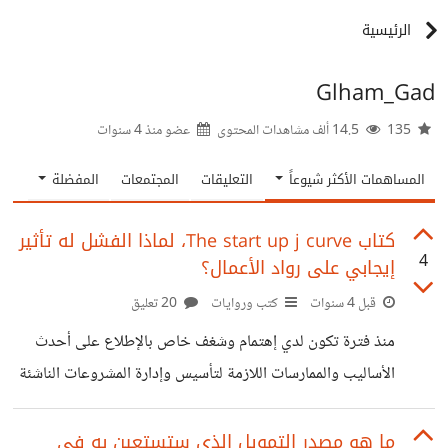
الرئيسية
Glham_Gad
135
14.5 ألف مشاهدات المحتوى
عضو منذ
4 سنوات
المساهمات الأكثر شيوعاً
التعليقات
المجتمعات
المفضلة
كتاب The start up j curve، لماذا الفشل له تأثير
4
إيجابي على رواد الأعمال؟
قبل 4 سنوات
كتب وروايات
20 تعليق
منذ فترة تكون لدي إهتمام وشغف خاص بالإطلاع على أحدث
الأساليب والممارسات اللازمة لتأسيس وإدارة المشروعات الناشئة
بنجاح.. وكغيري من المهتمين بمجال ريادة الأعمال، قد اطلعت
على العديد من المقالات والكتب، التي تتناول ذلك المجال
ما هو مصدر التمويل الذي ستستعين به في