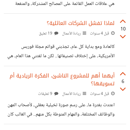
فرص نموها وتواجدها بالسوق، وبالتالي ارتفاع تقييمها..
هي علاقات العمل القائمة على المصالح المشتركة، والمنفعة
لطرفي العمل الريادي (المستثمر/ رائد الأعمال).. لذلك كان يعتمد
كل منهما على مجموعة من القواعد والصفات الموضوعية؛
لماذا تفشل الشركات العائلية؟
10
لاختيار شريكه الذي سيتعاون معه ـ سواء لتمويل مشروعه، أو
قبل 4 سنوات
ريادة الأعمال
19 تعليق
لاستثمار أمواله ـ ومن أبرز هذه الصفات: التعاون، التفكير
كالعادة ومع بداية كل عام، تجذبني قوائم مجلة فوربس
الإيجابي، روح المغامرة و المرونة وحب التغيير، وغيرها من
الأمريكية، على إختلاف تصنيفاتها.. لكن ما لفتني هذا العام، هي
المعايير التي يمكن إخضاع أي شخص لها. لكني تفاجئت كثيرا
قائمة أقوى 100 شركة عائلية في الشرق الأوسط؛ حيث أشارت
عندما سمعت عن نوع تمويلي يعرف
المجلة للدور المؤثر الذي تلعبه تلك الشركات بمنطقة الشرق
أيهما أهم للمشروع الناشئ، الفكرة الريادية أم
6
تسويقها؟
الأوسط، إذ انها تسهم في دفع عجلة الإقتصاد، بشكل يفوق
نظيراتها من الشركات غير العائلية. وأرفقت تقرير لشبكة (PwC)،
قبل 4 سنوات
ريادة الأعمال
9 تعليقات
مفاده أن الشركات العائلية تسهم بأكثر من %60 من الناتج
اعتدت بفترة ما، على رسم صورة تخيلية بعقلي، لأصحاب المهن
المحلي الإجمالي لمنطقة الشرق الأوسط!! ما أثارني هنا ليست
والوظائف المختلفة، والمهام المنوطة بكل منهم.. في الغالب كان
تلك المعلومات؛ إنما معلومات
ذلك بفترة محاولة تحديد وجهتي المهنية! ومن أكثر المسميات