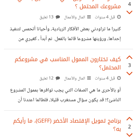
4
مشروعك المحتمل ؟
بالبحث، والدراسة، والنقد أحيانا... ودائما ما كانت تلك الكتابات
تقدم العديد من النصائح والتوصيات، لتفادي الوقوع في الفشل
قبل 4 سنوات
المال والأعمال
13 تعليق
بأي طريقة ممكنة، حتى أقنعونا كقراء، ورواد أعمال أن الفشل هو
كثيرا ما تراودني بعض الأفكار الريادية، وأحيانا أتحمس لتنفيذ
أخطر ما قد يصيب رائد الأعمال برحلته.. لكني وبعد إقتناع شبه
إحداها، ورؤيتها مشروعا قائما بالفعل. ثم أبدأ ـ كغيري من
تام بذلك الرأي فوجئت برأي
ملاحقي الأفكار الريادية ـ بدراسة الفكرة وخطوات تنفيذها
المتعددة، إلى أن أصطدم بالمرحلة الأصعب بالنسبة لأي ريادي، ألا
كيف تختارون الممول المناسب في مشروعكم
3
المحتمل؟
وهي مرحلة "التمويل" ـ ذلك طبعا بالنسبة لمن لا يستطيعون
تمويل مشروعاتهم ذاتياً ـ فالكثير من أصحاب الأفكار الريادية
قبل 4 سنوات
المال والأعمال
12 تعليق
والمشروعات الناشئة، يواجهون صعوبة في الحصول على التمويل
أو بالأحرى ما هي الصفات التي يجب توافرها بممول المشروع
اللازم لمشروعاتهم، خاصة في المراحل الأولى، لذلك قمت بدراسة
الناشئ؟! قد يكون سؤال مستغرب قليلا، فلطالما اعتدنا أن
أبرز الخيارات المتاحة أمامي، للحصول على دعم
الممولين هم من يقومون بالإختيار بين المشروعات الناشئة التي
تناسب متطلباتهم وتطلعاتهم الإستثمارية، وليس العكس.. لكن
برنامج تمويل الإقتصاد الأخضر (GEFF)، ما رأيكم
2
به؟
السؤال الأهم، ما هي أهمية إختيار رواد الأعمال أو مؤسسي