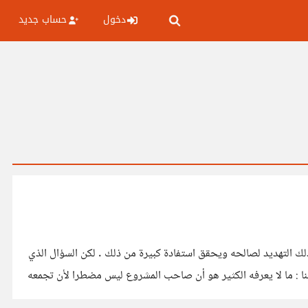
دخول
حساب جديد
 التهديد لصالحه ويحقق استفادة كبيرة من ذلك . لكن السؤال الذي
يراودنا كأصحاب مشاريع و مؤسسات؛ كيف نتغلب على منافسين ونحقق استفادة ممكنة منهم؟ برأيي أهم شيء هو تكوين علاقات مع منافسينا : ما لا يعرفه الكثير هو أن صاحب المشروع ليس مضطرا لأن تجمعه