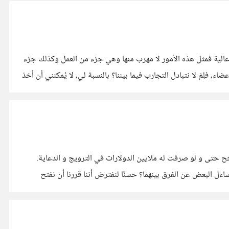
الية فمثل هذه الأمور لا مهرب منها وهي جزء من العمل وكذلك جزء
 فلِمَ لا نتبادل التجارب فيما بيننا؟ بالنسبة لي، لا يُمكنني أن أخذ
 حتى و لو صرفت له ملايين الدولارات في الترويج و الدعاية.
الخبراء الإقتصاديون قسموا المنتجات (أو الخدمات) الى قسمين : منتجات ذات الإستهلاك السريع و منتجات ذات الإستهلاك بعيد المدى، قد يتساءل البعض عن الفرق بينهما؟ حسنًا لنفترض أننا قررنا أن نفتح