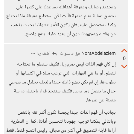
وتحديد رغباتك ومعرفة أهدافك يساعدك على كثيرا على
تحقيق عملية تعلم مثمرة فأنت الأن تستطيع معرفة ماذا تحتاج
وكيف ستحصل عليه، فلن يكون الأمر عشوائيا بحيث يذهب
من وقتك ومجهودك دون أن يعود عليك بنفع واضح.
NoraAbdelaziem
أضف ردا
قبل 3 سنوات
0
إن كان فهم الذات ليس ضروريا، فكيف ستعلم ما تحتاجه
للتعلم، أو ما هي المهارات التي ترغب مثلا في اكتسابها أو
تطويرها، إن لم تكن تفهم ذاتك جيدا ولديك تحليل موضوعي
حول ما تفضل وما تريد، فكيف ستتخذ قرار باختيار دراسة
معينة عن غيرها.
بجانب أن فهم الذات جيدا يجعلنا نكون أكثر ثقة بالنفس
وبالتالي يمكننا توجيه جهودنا لتحسين أدائنا، كما ان النظرية
أراها قابلة للتطبيق في أكثر من مجال، وليس التعلم فقط، فقط