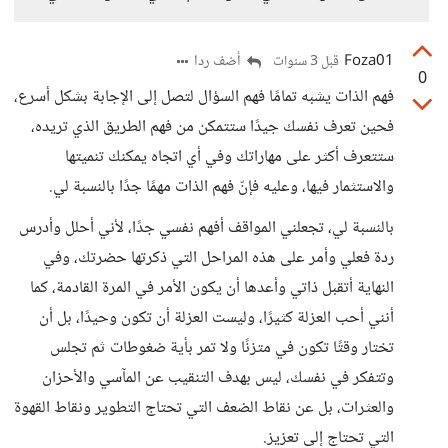
Foza01
أضف ردا
قبل 3 سنوات
0
فهم الذات يشبه تمامًا فهم السؤال لتصل إلى الإجابة بشكل أسرع،
فحين تعرف نفسك جيدًا ستتمكن من فهم الطريق الذي تريده،
ستتعرف أكثر على مهاراتك وفي أي اتجاه يمكنك تنميتها
والاستثمار فيها، وعليه فإنّ فهم الذات مهمًا جدًا بالنسبة لي.
بالنسبة لي، تجعلني المواقف أفهم نفسي جدًا، لأني أحلل وأدرس
ردة فعلي وأمر على هذه المراحل التي ذكرتها حضرتك، وفي
النهاية أتقبل ذاتي وأعدها أن يكون الأمر في المرة القادمة، كما
أنني أحب العزلة كثيرًا، وليست العزلة أن تكون وحيدًا، بل أن
تختار وقتًا تكون في متزنًا ولا تمر بأية ضغوطات ثم تجلس
وتتفكر في نفسك، ليس بهدف التنقيب عن المآسي والأحزان
والعثرات، بل عن نقاط الضعف التي تحتاج التطوير ونقاط القهوة
التي تحتاج إلى تعزيز.