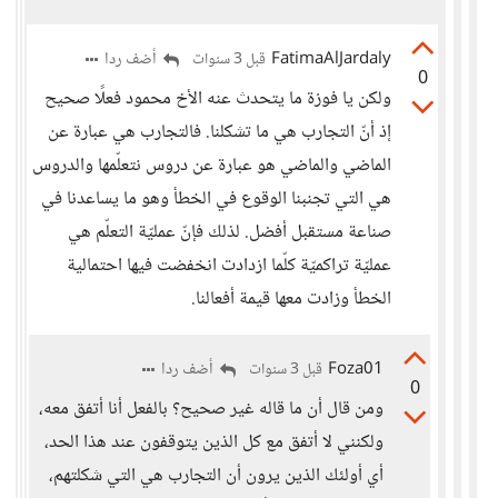
FatimaAlJardaly
أضف ردا
قبل 3 سنوات
0
ولكن يا فوزة ما يتحدث عنه الأخ محمود فعلًا صحيح
إذ أنّ التجارب هي ما تشكلنا. فالتجارب هي عبارة عن
الماضي والماضي هو عبارة عن دروس نتعلّمها والدروس
هي التي تجنبنا الوقوع في الخطأ وهو ما يساعدنا في
صناعة مستقبل أفضل. لذلك فإنّ عمليّة التعلّم هي
عمليّة تراكميّة كلّما ازدادت انخفضت فيها احتمالية
الخطأ وزادت معها قيمة أفعالنا.
Foza01
أضف ردا
قبل 3 سنوات
0
ومن قال أن ما قاله غير صحيح؟ بالفعل أنا أتفق معه،
ولكنني لا أتفق مع كل الذين يتوقفون عند هذا الحد،
أي أولئك الذين يرون أن التجارب هي التي شكلتهم،