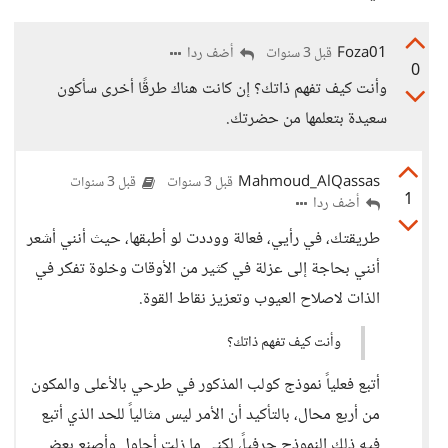
Foza01
أضف ردا
قبل 3 سنوات
0
وأنت كيف تفهم ذاتك؟ إن كانت هناك طرقًا أخرى سأكون
سعيدة بتعلمها من حضرتك.
Mahmoud_AlQassas
قبل 3 سنوات
قبل 3 سنوات
1
أضف ردا
طريقتك، في رأيي، فعالة ووددت لو أطبقها، حيث أنني أشعر
أنني بحاجة إلى عزلة في كثير من الأوقات وخلوة تفكر في
الذات لاصلاح العيوب وتعزيز نقاط القوة.
وأنت كيف تفهم ذاتك؟
أتبع فعلياً نموذج كولب المذكور في طرحي بالأعلى والمكون
من أربع محال، بالتأكيد أن الأمر ليس مثالياً للحد الذي أتبع
فيه ذلك النموذج حرفياً، لكني ما زلت أحاول وأصنع بعض