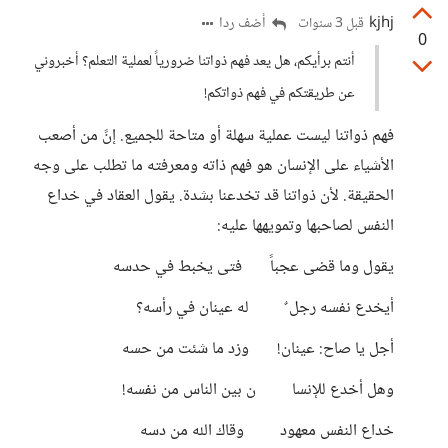
kjhj
أضف ردا
قبل 3 سنوات
0
أنتم برأيكم، هل يعد فهم ذواتنا ضرورياً لعملية التعلم؟ أخبروني
عن طريقتكم في فهم ذواتكم!
فهم ذواتنا ليست عملية سهلة أو متاحة للجميع. إنً من أصعب
الأشياء على الإنسان هو فهم ذاته ومعرفته ما تطلب على وجه
الحقيقة. لأن ذواتنا قد تخدعنا بشدة. يقول العقاد في خداع
النفس لصاحبها وتمويهها عليه:
يقول وما قضى عجباً فتى يخبط في حدسه
أيخدع نفسه رجل ٌ له عينان في رأسه؟
أجل يا صاح: عينان! وزد ما شئت من حسه
وهل أخدع للإنسا ن بين الناس من نفسه!
خداع النفس معهود وقاك الله من دسه