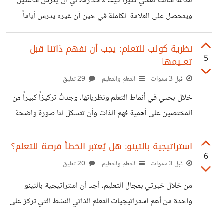
لطالما سألت نفسي كثيراً كيف لأحد زملائي أن يدرس ساعتين
نمط التعلم الذي يناسبنا! شخصياً أتبع نظام التجريب حالياً كي
ويتحصل على العلامة الكاملة في حين أن غيره يدرس أياماً
أصل إلى فهم أقمع لجميع الأنماط على
متواصلة ولا يحصل نفس العلامة! خلال مطالعتي للكتاب الشهير
(Study Smarter Not Harder)، والذي ترجم للعربية باسم
نظرية كولب للتعلم: يجب أن نفهم ذاتنا قبل
5
تعليمها
(ادرس بذكاء وليس بجهد)، وجدتُ الكاتب كيفين بول يركز على
نقطة مهمة في التعلم وهي أن العبرة ليس بكمية الجهد المبذول
قبل 3 سنوات
التعلم والتعليم
29 تعليق
في التعلم ولكن بكيفية بذل هذا الجهد. ولعل هذا أقرب إلى
خلال بحثي في أنماط التعلم ونظرياتها، وجدتُ تركيزاً كبيراً من
العقلانية، حيث أن الكثيرين قد تضيع منهم الساعات وهم في
المختصين على أهمية فهم الذات وأن تتشكل لنا صورة واضحة
تشتت
عن أهدافنا ودوافعنا وفي نفس الوقت أيضاً أنماط تعلمنا
المختلفة. ديفيد كولب الذي نشر أساليب التعلم الخاص به عام
استراتيجية بالتينو: هل يُعتبر الخطأ فرصة للتعلم؟
6
1984 بعد أن أمضى سنوات من خبرات وتجارب عديدة قبل ذلك
قبل 3 سنوات
التعلم والتعليم
20 تعليق
في تطويره يقترح أن عملية التعلم هي دورة تتكون من أربع
من خلال خبرتي بمجال التعليم، أجد أن استراتيجية بالتينو
مراحل علينا أن نحاول فهم ذواتنا فيها بشكل أفضل لتحقيق
واحدة من أهم استراتيجيات التعلم الذاتي النشط التي تركز على
نتاجات تعلم فعالة. المرحلة الأولى حسب نظرية كولب هي
التعلم من الأخطاء والاستفادة منها بغرض التحسين في المستقبل