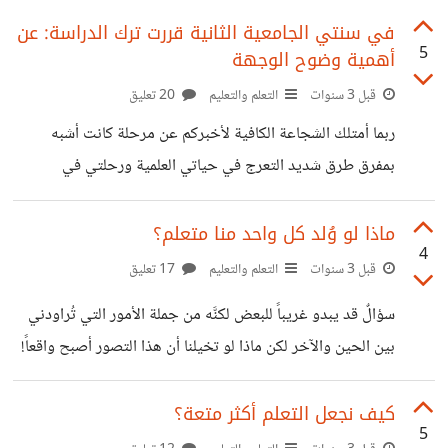
والوصول إلى أعلى مستويات الفهم والأداء في التعلم. كما أنها
في سنتي الجامعية الثانية قررت ترك الدراسة: عن
5
أهمية وضوح الوجهة
تركز بشكل كبير على مبدأ (Deep Learning) وهو التعلم
العميق بحيث نحصل من خلالها على وعي أشمل لما نتعلمه وفي
قبل 3 سنوات
التعلم والتعليم
20 تعليق
ذات الوقت وعي أكبر لذواتنا ولحاجاتها وتجاربها من أخطائها.
ربما أمتلك الشجاعة الكافية لأخبركم عن مرحلة كانت أشبه
لذلك فإن هذه الاستراتيجية والتي تم اقتراحها من علماء
بمفرق طرق شديد التعرج في حياتي العلمية ورحلتي في
مختصين تعتمد على أربعة
الحصول على الشهادة الجامعية الأولى. انتهيت من الثانوية العامة
وأنا لا أملك أدنى فكرة عن الموقف الذي وُضعت فيه: أن أختار
ماذا لو وُلد كل واحد منا متعلم؟
4
تخصصاً للدراسة ثم يكون سبيلاً للمنافسة في سوق العمل. لم يكن
قبل 3 سنوات
التعلم والتعليم
17 تعليق
يجول في خاطري سوى فرحة واحدة أني انتهيت من سنوات
سؤالٌ قد يبدو غريباً للبعض لكنَّه من جملة الأمور التي تُراودني
المدرسة بانتهاء الثانوية. لكن شيئاً أعظم كان بالانتظار، يجهز
بين الحين والآخر لكن ماذا لو تخيلنا أن هذا التصور أصبح واقعاً!
نفسه ليكون ضيفاً ثقيلاً على تفكيري فيشغل بالي على مدار
أن يولد كل واحد منا متعلماً في جانب من جوانب المعرفة،
الوقت.
ويحمل كفايات تؤهله لخوض مساراته في الحياة. ربما يُساعد
كيف نجعل التعلم أكثر متعة؟
5
ذلك في تكيُّف أفضل للأفراد مع تغيرات الحياة وتقلباتها؛ بأن