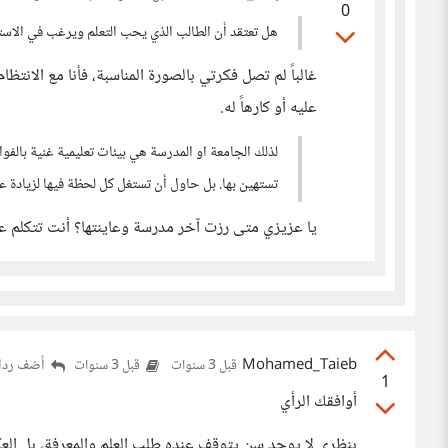
0
هل تعتقد أن الطالب الذي يحب التعلم ويرغب في الاستزا
غالباً لم تصل فكرتي بالصورة المناسبة، فأنا مع الانتظ
عليه أو كارهاً له.
لذلك الجامعة او المدرسة هي بيئات تعليمية غنية بالفوائ
تستهين بها. بل حاول أن تستغل كل لحظة فيها لزيادة ع
يا عزيزي متى رزت آخر مدرسة وعاينتها؟ أنت تتكلم عن
Mohamed_Taieb
أضف ردا
قبل 3 سنوات
قبل 3 سنوات
1
أوافقك الرأي
بنظري لا يوجد سن يتوقف عنده طلب العلم والمعرفة، بل العكس 