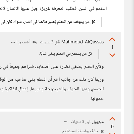
التقدم في السن. فطلب المعرفة غريزة جبل عليها الانسان لأنه 
كل من يتوقف عن التعلم يُعتبر طاعنا في السن، سواء كان في ال
Mahmoud_AlQassas
أضف ردا
قبل 3 سنوات
1
كل من يستمر في التعلم يبقى شابًا.
وكأن التعلم يضفي نضارة على أصحابه، فتراهم جميعاً في ربي
وربما كان ذلك من جانب آخر أن التعلم يقي صاحبه من الو
الجسم، ومنها الخرف والشيخوخة وغيرها. إعمال الذاكرة وت
حدوثها.
مجهول
قبل 3 سنوات
0
حذف بواسطة المستخدم