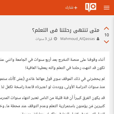
شارك
متى تنتهي رحلتنا في التعلم؟
10
Mahmoud_AlQassas
قبل 3 سنوات
أثناء وقوفنا على منصة التخرج بعد أربع سنوات في الجامعة واثني ع
تكون قد انتهت رحلتنا في التعلم والله يعطينا العافية!
لم يحضرني في ذلك الموقف سوى قول مهاتما غاندي (عِش كَأنك ستموتُ غَد
منذ سنوات الدراسة الأولى، ووددت لو اعتبرناه قاعدة راسخة تكفل لنا
قد يكون الفرق كبيراً أن فئة قليلة من الناس تعتبر انتهاء سنوات المدرسة
كثيرين مَن يؤمنون باستمرارية التعلم وعدم التوقف عند محطة ما، وخا