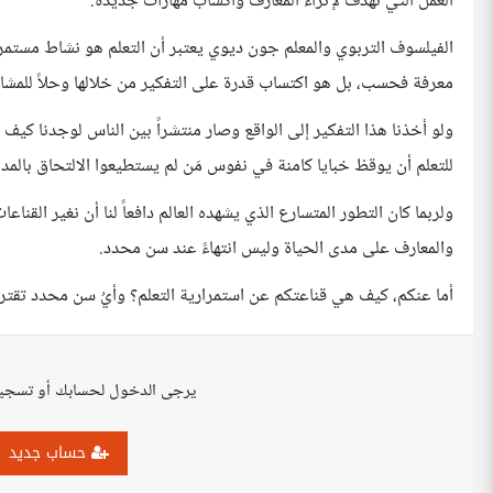
العمل التي تهدف لإثراء المعارف واكساب مهارات جديدة.
الفيلسوف التربوي والمعلم جون ديوي يعتبر أن التعلم هو نشاط مستمر
معرفة فحسب، بل هو اكتساب قدرة على التفكير من خلالها وحلاً للمش
ولو أخذنا هذا التفكير إلى الواقع وصار منتشراً بين الناس لوجدنا كي
للتعلم أن يوقظ خبايا كامنة في نفوس مَن لم يستطيعوا الالتحاق بالمدا
ولربما كان التطور المتسارع الذي يشهده العالم دافعاً لنا أن نغير القناع
والمعارف على مدى الحياة وليس انتهاءً عند سن محدد.
أما عنكم، كيف هي قناعتكم عن استمرارية التعلم؟ وأيُ سن محدد تقترحو
يرجى الدخول لحسابك أو تسجي
حساب جديد