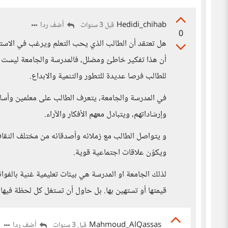
Hedidi_chihab
أضف ردا
قبل 3 سنوات
0
هل تعتقد أن الطالب الذي يحب التعلم ويرغب في الاستزاد
أن هذا تفكير خاطئ ومضلل، فالمدرسة والجامعة ليست
للطالب فرصا عديدة للتطور والتنمية والابداع.
في المدرسة والجامعة، يتعرف الطالب على معلمين وأس
وإرشاداتهم، ويتبادل معهم الأفكار والآراء.
و يتواصل الطالب مع زملائه وأصدقائه من مختلف الثقاف
ويكوّن علاقات اجتماعية قوية.
لذلك الجامعة او المدرسة هي بيئات تعليمية غنية بالفوائ
قيمتها أو تستهين بها. بل حاول أن تستغل كل لحظة فيها 
Mahmoud_AlQassas
أضف ردا
قبل 3 سنوات