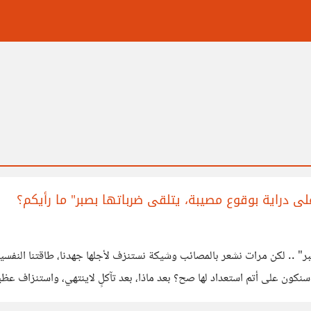
على دراية بوقوع مصيبة، يتلقى ضرباتها بصبر" ما رأيكم؟
ر" .. لكن مرات نشعر بالمصائب وشيكة نستنزف لأجلها جهدنا، طاقتنا النفسي
ن سنكون على أتم استعداد لها صح؟ بعد ماذا، بعد تآكلٍ لاينتهي، واستنزاف عظي
ماذا لو