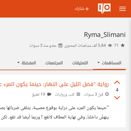
شارك
Ryma_Slimani
71
5.84 ألف مشاهدات المحتوى
عضو منذ
3 سنوات
المساهمات
التعليقات
المجتمعات
المفضلة
رواية "فضل الليل على النهار: حينما يكون المرء 
4
قبل 3 سنوات
كتب وروايات
19 تعليق
"حينما يكون المرء على دراية بوقوع مصيبة، يتلقى ضرباتها بصب
ينهشُ داخلنا، وفي نهاية المطاف لاتقع ! وربما أيضا قد تقع، لك
وجدتنا ضعفاء، لدينا خطة للتصدي لها ولكن ليس لدينا طاقة ! .. 