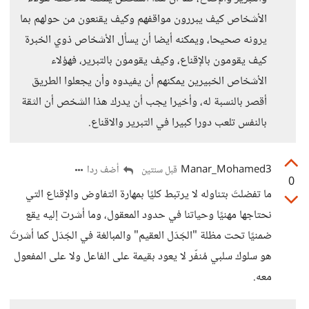
الأشخاص كيف يبررون مواقفهم وكيف يقنعون من حولهم بما
يرونه صحيحا، ويمكنه أيضا أن يسأل الأشخاص ذوي الخبرة
كيف يقومون بالإقناع، وكيف يقومون بالتبرير، فهؤلاء
الأشخاص الخبيرين يمكنهم أن يفيدوه وأن يجعلوا الطريق
أقصر بالنسبة له، وأخيرا يجب أن يدرك هذا الشخص أن الثقة
بالنفس تلعب دورا كبيرا في التبرير والاقناع.
Manar_Mohamed3
أضف ردا
قبل سنتين
0
ما تفضلتَ بتناوله لا يرتبط كليًا بمهارة التفاوض والإقناع التي
نحتاجها مهنيًا وحياتنا في حدود المعقول، وما أشرت إليه يقع
ضمنيًا تحت مظلة "الجَدَل العقيم" والمبالغة في الجَدَل كما أشرتَ
هو سلوك سلبي مُنفّر لا يعود بقيمة على الفاعل ولا على المفعول
معه.