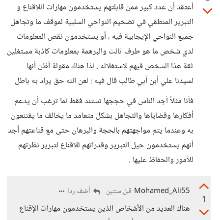
أعتقد أن عدد كبير ممن قابلتهم يستخدمون مهارات اللإقناع و
التبرير المنطقي في تضخيم النواحي السلبية لموقف ما وتجاهل
جميع النواحي الإيجابية فيه ، أو يستخدمون نقص المعلومات
لدي شخص ما هو طرف ثالث والبرهمة بمعلومات كاذبة مستغلين
ثقة هذا الشخص فيهم لإستغلاله ، لذا هناك مقولة أظن أنها
لسيدنا علي أبن أبي طالب قال فيه : لعن الله حق يراد به باطل
فأنا مثلاً أجد الناس في حججها تستند فقط لما ترغب أن يدعم
أفكارها وقضاياها والتجاهل بشكل متعامد ما يخالف ما يقتنعون
به وعندما يتم مواجهتهم بالحجة والبرهان حتى مع قناعتهم أجد
أنهم يستخدمون حيل التبرير وقدراتهم للإقناع لتبرير نظرتهم
للأمور والحفاظ عليها .
Mohamed_Ali55
أضف ردا
قبل سنتين
1
هناك العديد من الأشخاص الذين يستخدمون مهارات الإقناع