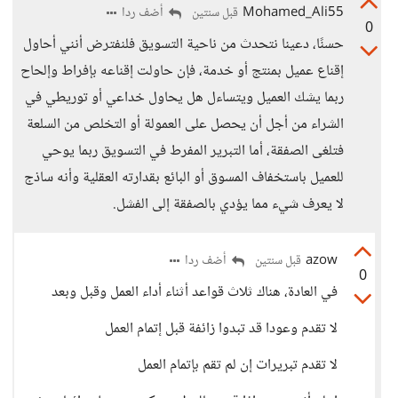
Mohamed_Ali55
أضف ردا
قبل سنتين
0
حسنًا، دعينا نتحدث من ناحية التسويق فلنفترض أنني أحاول
إقناع عميل بمنتج أو خدمة، فإن حاولت إقناعه بإفراط وإلحاح
ربما يشك العميل ويتساءل هل يحاول خداعي أو توريطي في
الشراء من أجل أن يحصل على العمولة أو التخلص من السلعة
فتلغى الصفقة، أما التبرير المفرط في التسويق ربما يوحي
للعميل باستخفاف المسوق أو البائع بقدارته العقلية وأنه ساذج
لا يعرف شيء مما يؤدي بالصفقة إلى الفشل.
azow
أضف ردا
قبل سنتين
0
في العادة، هناك ثلاث قواعد أثناء أداء العمل وقبل وبعد
لا تقدم وعودا قد تبدوا زائفة قبل إتمام العمل
لا تقدم تبريرات إن لم تقم بإتمام العمل