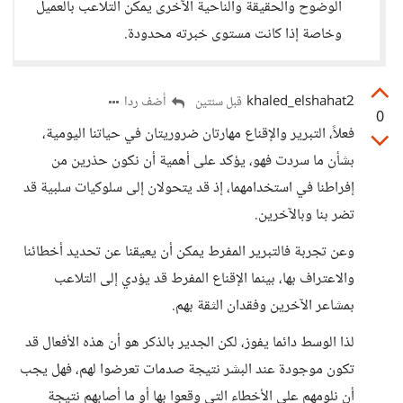
الوضوح والحقيقة والناحية الآخرى يمكن التلاعب بالعميل
وخاصة إذا كانت مستوى خبرته محدودة.
khaled_elshahat2
أضف ردا
قبل سنتين
0
فعلاً، التبرير والإقناع مهارتان ضروريتان في حياتنا اليومية،
بشأن ما سردت فهو، يؤكد على أهمية أن نكون حذرين من
إفراطنا في استخدامهما، إذ قد يتحولان إلى سلوكيات سلبية قد
تضر بنا وبالآخرين.
وعن تجربة فالتبرير المفرط يمكن أن يعيقنا عن تحديد أخطائنا
والاعتراف بها، بينما الإقناع المفرط قد يؤدي إلى التلاعب
بمشاعر الآخرين وفقدان الثقة بهم.
لذا الوسط دائما يفوز، لكن الجدير بالذكر هو أن هذه الأفعال قد
تكون موجودة عند البشر نتيجة صدمات تعرضوا لهم، فهل يجب
أن نلومهم على الأخطاء التى وقعوا بها أو ما أصابهم نتيجة