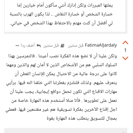
يملئها المبررات ولكن إدارك أنني سأكون أمام خيارين إما
خسارة الشخص أو خسارة النقاش .. لذا يكون الهرب بالنسبة
لي أفضل أن كنت مهتم بالاحتفاظ بهذا الشخص في حياتي.
FatimaAlJardaly
أضف ردا
قبل سنتين
قبل سنتين
1
ولكن علينا أن لا نضع هذه الفكرة نصب أعيننا . فالتمرسين بهذا
السلوك السلبي هم من الأشخاص الذين لا أمان لهم والذين ومهما
كانوا على درجة عالية من الاحتيال يمكن للإنسان الفطن أن
يتعرف عليهم. ولذلك فلنلتزم بفطرتنا التي خلقنا الله فيها. برأيي
مهارات الاقناع التي تكون تحمل دوافع إيجابية، يجب علينا أن
نعمل على تطويرها . فأتا مثلا أستخدم هذه المهارة خاصة من
اجل إقناع الآخرين بفكرة تسويقية هم غير مقتنعين فيها. فعملي
بمجال للتسويق يتطلب هذه المهارة بقوة