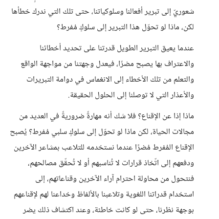
شعوريّ إلى تبرير أفعالنا وسلوكياتنا، حتى تلك التي ندرك خطأها
لكن، ماذا لو تحوّل هذا التبرير إلى سلوكٍ مُفرط؟
عندما يعيق التبرير الطويل قدرتنا على تحديد أخطائنا
والاعتراف بها يصبح مضرًا، فيعدل وجهتنا من مواجهة الواقع
والتعلم من تلك الأخطاء إلى الانغماس في دوامة التبريرات
والأعذار التي لا توصلنا إلى الحلول الحقيقة.
ماذا إذا عن الإقناع؟ فلا شك أنه مهارةً ضروريةً في العديد من
مجالات الحياة، لكن ماذا لو تحوّل إلى سلوكٍ سلبي مُفرط؟ يُصبح
الإقناع المُفرط مُضرًا عندما نستخدمه للتلاعب بمشاعر الآخرين
ودفعهم إلى اتّخاذ قرارات لا تُناسبهم أو لا تُحقّق مصالحهم،
فنتحول من محاولة احترام آراء الآخرين وقناعاتهم، إلى
استخدام قدراتنا اللغوية وتلاعبنا بالألفاظ وخداعنا لهم لإقناعهم
بوجهة نظرنا، حتى لو كانت خاطئة، وعند اكتشاف ذلك يضر