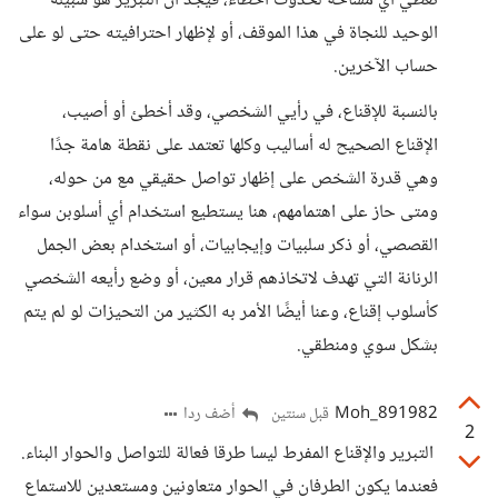
تعطي أي مساحة لحدوث أخطاء، فيجد أن التبرير هو سبيله
الوحيد للنجاة في هذا الموقف، أو لإظهار احترافيته حتى لو على
حساب الآخرين.
بالنسبة للإقناع، في رأيي الشخصي، وقد أخطئ أو أصيب،
الإقناع الصحيح له أساليب وكلها تعتمد على نقطة هامة جدًا
وهي قدرة الشخص على إظهار تواصل حقيقي مع من حوله،
ومتى حاز على اهتمامهم، هنا يستطيع استخدام أي أسلوبن سواء
القصصي، أو ذكر سلبيات وإيجابيات، أو استخدام بعض الجمل
الرنانة التي تهدف لاتخاذهم قرار معين، أو وضع رأيعه الشخصي
كأسلوب إقناع، وعنا أيضًا الأمر به الكثير من التحيزات لو لم يتم
بشكل سوي ومنطقي.
Moh_891982
أضف ردا
قبل سنتين
2
التبرير والإقناع المفرط ليسا طرقا فعالة للتواصل والحوار البناء.
فعندما يكون الطرفان في الحوار متعاونين ومستعدين للاستماع