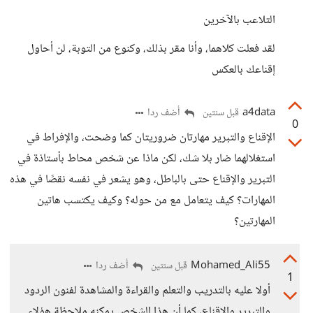
التلاعب بالآخرين
لقد فعلت كلاهما، وأنا مقر بذلك، وكنوع من التوبة، لن أحاول
إقناعك بالعكس
a4data
أضف ردا
قبل سنتين
0
الإقناع والتبرير مهارتان ضروريتان كما وضحت، والإفراط في
استغلالهما ضار بلا شك، لكن ماذا عن شخص محاط بأستاذة في
التبرير والإقناع حتى بالباطل، وهو يشعر في نفسه نقصًا في هذه
المهارات؟ كيف يتعامل مع من حوله؟ وكيف يكتسب هاتين
المهارتين؟
Mohamed_Ali55
أضف ردا
قبل سنتين
1
أولا عليه بالتدريب والتعلم والقراءة والمشاهدة لفنون الردود
والتبرير والإقناع، كما أن هذا الشخص يمكنه ملاحظة هؤلاء