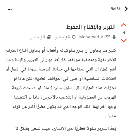
ثقافة
التبرير والإقناع المفرط
9
Mohamed_Ali55
قبل سنتين
قبل سنتين
كثير منا يحاول أن يبرر سلوكياته وأفعاله أو يحاول إقناع الطرف
الآخر بقوة ومنطقية موقفه، لذا؛ تُعدّ مهاراتي التبرير والإقناع من
أهم المهارات التي نحتاجها في حياتنا اليومية، سواءً في العمل أو
العلاقات الشخصية أو حتى في المواقف العادية، لكن ماذا لو
تحوّلت هذه المهارات إلى سلوكٍ سلبيّ؟ ماذا لو أصبحتْ ذريعةً
للهروب من المسؤولية أو التلاعب بالآخرين؟ ماذا لو اكتشفنا
وجها آخر لهما، ذلك الوجه الذي قد يكون مضرًّا أكثر من كونه
مفيدًا.
يُعدّ التبرير سلوكًا فطريًا لدى الإنسان، حيث نسعى بشكلٍ لا