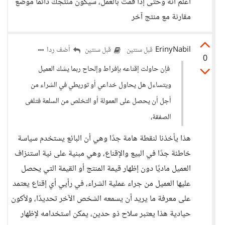
اعلم أنه وحتى إذا قمت بالعمل، سيكون منتجك دائما موضع
مقارنة مع منتج آخر
ErinyNabil
أضف ردا
قبل سنتين
قبل سنتين
0
فإن حاولت إقناعه بإفراط وإلحاح ربما يشك العميل
ويتساءل هل يحاول خداعي أو توريطي في الشراء من
أجل أن يحصل على العمولة أو التخلص من السلعة فتلغى
الصفقة،
هذا يأخذنا لنقطة هامة جدًا وهي أن البائع يستخدم سياسة
خاطئة جدًا في البيع والإقناع، وهي مبنية على نية استنزاف
العميل ماديًا دون إظهار قيمة المنتج أو القيمة التي يحصل
عليها العميل من جراء عملية الشراء، في رأيي أي إقناع يعتمد
على معرفة ما يريد أن يسمعه الشخص الآخر تحديدًا، ولأكون
حيادية هذا يعتبر سلاح ذو حدين، يمكن استخدامه لإظهار