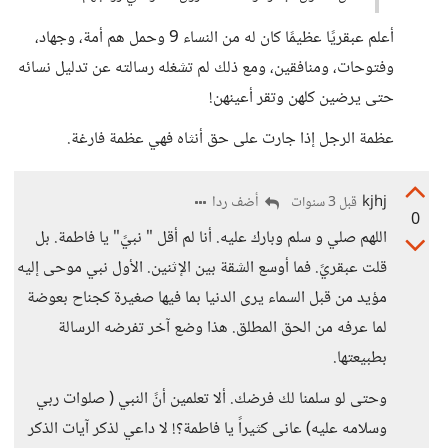
أعلم عبقريًا عظيمًا كان له من النساء 9 وحمل هم أمة، وجهاد،
وفتوحات، ومنافقين، ومع ذلك لم تشغله رسالته عن تدليل نسائه
حتى يرضين كلهن وتقر أعينهن!
عظمة الرجل إذا جارت على حق أنثاه فهي عظمة فارغة.
kjhj
أضف ردا
قبل 3 سنوات
0
اللهم صلي و سلم وبارك عليه. أنا لم أقل " نبيً" يا فاطمة. بل
قلت عبقريً. فما أوسع الشقة بين الإثنين. الأول نبي موحى إليه
مؤيد من قبل السماء يرى الدنيا بما فيها صغيرة كجناح بعوضة
لما عرفه من الحق المطلق. هذا وضع آخر تفرضه الرسالة
بطبيعتها.
وحتى لو سلمنا لك فرضك. ألا تعلمين أنً النبي ( صلوات ربي
وسلامه عليه) عانى كثيراً يا فاطمة؟! لا داعي لذكر آيات الذكر