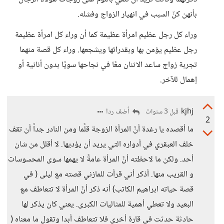
بأنهن كنّ السبب في انهيار الزواج وفشله.
وراء كل رجل عظيم امرأة عظيمة كما أن وراء كل امرأة عظيمة
رجل عظيم يؤمن بها وبقدراتها ويشجعها. وراء كل قصة منهما
تجربة زواج ساعد الاثنان معًا في نجاحها سويًا بدون أنانية أو
إهمال للآخر.
kjhj
أضف ردا
قبل 3 سنوات
2
ما أقصده يا رغدة أنً المرأة الزوجة قلًما ومن النادر جداً أن تقف
خلف العبقري في أدواره التي يريد أن يؤديها. لا أقلل من شان
أحد. ولكن ما لاحظته أنً المرأة عامةً لا يهمها سوى المحسوسات
و القريب منها. أذكر أني قرأت للمازني قصته مع ليلى ( في
قصة حياته ابراهيم الكاتب) أنه ذكر أنً المرأة لا تتعاطف مع
البعيد ولا تعطي أهمية للمثاليات الكبرى. يعني كان يذكر لها
حادثة حدثت في قارة أخرى فلا تتعاطف أبدا وتقول ما معناه (