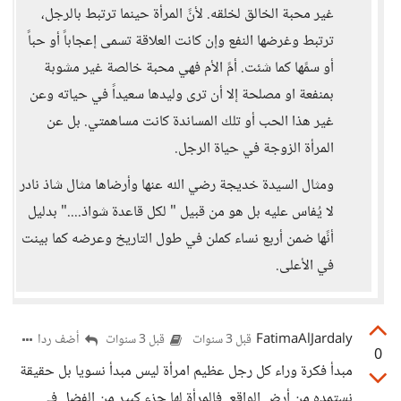
غير محبة الخالق لخلقه. لأنً المرأة حينما ترتبط بالرجل،
ترتبط وغرضها النفع وإن كانت العلاقة تسمى إعجاباً أو حباً
أو سمًها كما شئت. أمً الأم فهي محبة خالصة غير مشوبة
بمنفعة او مصلحة إلا أن ترى وليدها سعيداً في حياته وعن
غير هذا الحب أو تلك المساندة كانت مساهمتي. بل عن
المرأة الزوجة في حياة الرجل.
ومثال السيدة خديجة رضي الله عنها وأرضاها مثال شاذ نادر
لا يُفاس عليه بل هو من قبيل " لكل قاعدة شواذ...." بدليل
أنًها ضمن أربع نساء كملن في طول التاريخ وعرضه كما بينت
في الأعلى.
FatimaAlJardaly
أضف ردا
قبل 3 سنوات
قبل 3 سنوات
0
مبدأ فكرة وراء كل رجل عظيم امرأة ليس مبدأ نسويا بل حقيقة
نستمده من أرض الواقع. فالمرأة لها جزء كبير من الفضل في