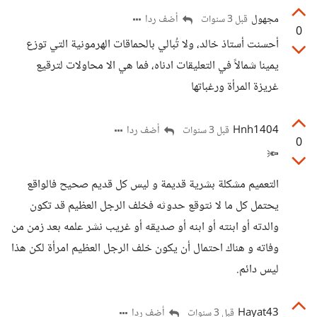
مجهول
أضف ردا
قبل 3 سنوات
0
أحسنت أستاذ خالد، ولا تُبالي بالحماقات الهرمونية التي توزع
يمينا شمالاً في التعليقات ادناه، فما هي الا محاولات لترقيع
غريزة المرأة ورغباتها
Hnh1404
أضف ردا
قبل 3 سنوات
0
🔦
التعميم مشكلة بشرية قديمة و ليس كل قديم صحيح فالواقع
يحتمل كل ما لا نتوقع حدوثه فخلف الرجل العظيم قد تكون
والدته أو ابنته أو ابنه أو صديقه أو غريب نشر علمه بعد زمن من
وفاته و هناك احتمال أن يكون خلف الرجل العظيم امرأة لكن هذا
ليس دائم.
Hayat43
أضف ردا
قبل 3 سنوات