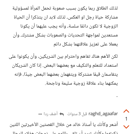
لذلك الطلاق ربما يكون بسبب صعوبة تحمل المرأة لمسؤولية
مشاركة حياة رجل او العكس، لذلك لابد ان يتذكرا أن الحياة
الزوجية لا تكون دائمًا سلسة، وأنه يجب عليهما أن يكونا
مستعدين لمواجهة التحديات والصعوبات بشكل مشترك، وأن
يعملا على تعزيز علاقتهما بشكل دائم
لكن الأهم هناك تفاهم واحترام بين الشريكين، وأن يكونوا على
استعداد للتعلم والتكيف مع بعضهما البعض. إذا كان الشريكان
يتقاسمان قيمًا مشتركة ويتفهمان بعضهما البعض جيدًا، فإنه
يمكنهما بناء علاقة زوجية سليمة وناجحة.
.
raghd_agaafar
أضف ردا
قبل 3 سنوات
1
أشعر وكأنك يا أستاذ خالد من خلال القصتين الأخيرتين اللتين
ذكرتهما وكأنك تريد أن تلقي باللوم على زوجات هؤلاء الرجال