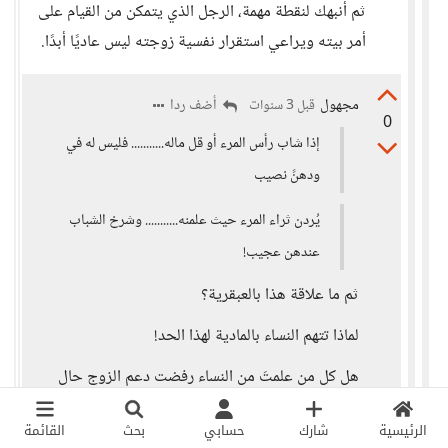
ثم أنبهك لنقطة مهمة، الرجل الذي يتمكن من القيام على
أمر بيته ويراعي استقرار نفسية زوجته ليس عاديًا أبدًا.
مجهول
أضف ردا
قبل 3 سنوات
0
إذا شاب رأس المرء أو قل ماله........... فليس له في
ودهنً نصيب
يُردن ثراء المرء حيث علمنه........... وشرخ الشباب
عندهن عجيب!
ثم ما علاقة هذا بالعبقرية؟
لماذا تتهم النساء بالمادية لهذا الحد!
هل كل من علمتَ من النساء رفضت دعم الزوج حال
حاجته؟
الرئيسية
شارك
حسابي
بحث
القائمة