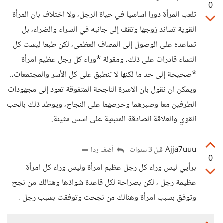
0
تلعب المرأة دورا اساسيا في حياة الرجل، ولا اختلاف بان المرأة
القوية تساند زوجها وتقف إلى جانبه في السراء والضراء، بل
تساعده على الوصول إلى المصاف العظمى، لكن طبعا ليست كل
النساء قادرات على ذلك، ومقولة *وراء كل رجل عظيم امرأة
*صحيحة إلى حد ما لكنها لا تنطبق على كل الأسر والمجتمعات،.
ويمكن ان نقول بان الاسرة الناجحة المتفوقة تعود إلى مجهودات
الطرفين معا وصبرهما وحرصهما على النجاح، ويوطد ذلك بالحب
القوي والعلاقة الصادقة المنبنية على اسس مثينة.
Ajja7uuu
أضف ردا
قبل 3 سنوات
0
برأيي ليس وراء كل رجل عظيم امرأة وليس وراء كل امرأة
عظيمة رجل ، لكن بصراحة لكل قاعدة شواذها وهنالك من نجح
وتوفق بسبب امرأة وهنالك من نجحت وتوفقت بسبب رجل .