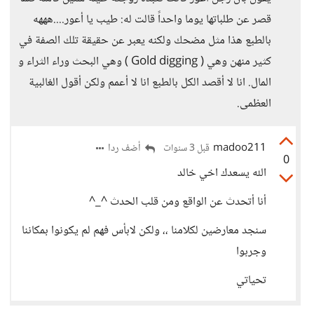
قصر عن طلباتها يوما واحداً قالت له: طيب يا أعور....هههه
بالطبع هذا مثل مضحك ولكنه يعبر عن حقيقة تلك الصفة في
كثير منهن وهي ( Gold digging ) وهي البحث وراء الثراء و
المال. انا لا أقصد الكل بالطبع انا لا أعمم ولكن أقول الغالبية
العظمى.
madoo211
أضف ردا
قبل 3 سنوات
0
الله يسعدك اخي خالد
أنا أتحدث عن الواقع ومن قلب الحدث ^_^
سنجد معارضين لكلامنا ،، ولكن لابأس فهم لم يكونوا بمكاننا
وجربوا
تحياتي