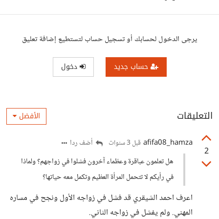
يرجى الدخول لحسابك أو تسجيل حساب لتستطيع إضافة تعليق
حساب جديد
دخول
التعليقات
الأفضل
afifa08_hamza
أضف ردا
قبل 3 سنوات
2
هل تعلمون عباقرة وعظماء آخرون فشلوا في زواجهم؟ ولماذا
في رأيكم لا تتحمل المرأة العظيم وتكمل معه حياتها؟
اعرف احمد الشيقري قد فشل في زواجه الأول ونجح في مساره
المهني. ولم يفشل في زواجه الثاني.