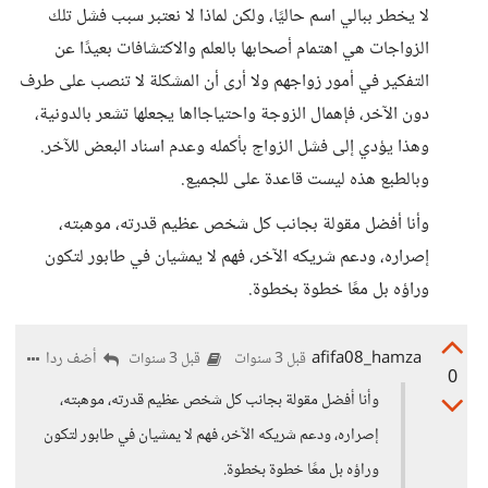
لا يخطر ببالي اسم حاليًا، ولكن لماذا لا نعتبر سبب فشل تلك
الزواجات هي اهتمام أصحابها بالعلم والاكتشافات بعيدًا عن
التفكير في أمور زواجهم ولا أرى أن المشكلة لا تنصب على طرف
دون الآخر، فإهمال الزوجة واحتياجااها يجعلها تشعر بالدونية،
وهذا يؤدي إلى فشل الزواج بأكمله وعدم اسناد البعض للآخر.
وبالطبع هذه ليست قاعدة على للجميع.
وأنا أفضل مقولة بجانب كل شخص عظيم قدرته، موهبته،
إصراره، ودعم شريكه الآخر، فهم لا يمشيان في طابور لتكون
وراؤه بل معًا خطوة بخطوة.
afifa08_hamza
أضف ردا
قبل 3 سنوات
قبل 3 سنوات
0
وأنا أفضل مقولة بجانب كل شخص عظيم قدرته، موهبته،
إصراره، ودعم شريكه الآخر، فهم لا يمشيان في طابور لتكون
وراؤه بل معًا خطوة بخطوة.