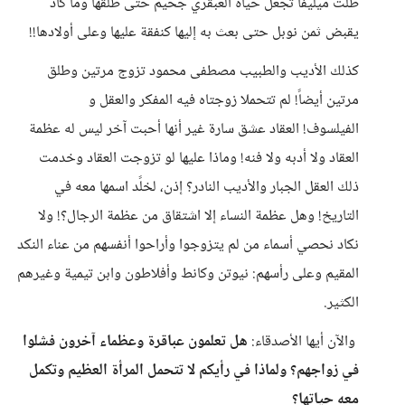
ظلت ميليفا تجعل حياة العبقري جحيم حتى طلقها وما كاد
يقبض ثمن نوبل حتى بعث به إليها كنفقة عليها وعلى أولادها!!
كذلك الأديب والطبيب مصطفى محمود تزوج مرتين وطلق
مرتين أيضاً! لم تتحملا زوجتاه فيه المفكر والعقل و
الفيلسوف! العقاد عشق سارة غير أنها أحبت آخر ليس له عظمة
العقاد ولا أدبه ولا فنه! وماذا عليها لو تزوجت العقاد وخدمت
ذلك العقل الجبار والأديب النادر؟ إذن، لخلًد اسمها معه في
التاريخ! وهل عظمة النساء إلا اشتقاق من عظمة الرجال؟! ولا
نكاد نحصي أسماء من لم يتزوجوا وأراحوا أنفسهم من عناء النكد
المقيم وعلى رأسهم: نيوتن وكانط وأفلاطون وابن تيمية وغيرهم
الكثير.
والآن أيها الأصدقاء:
هل تعلمون عباقرة وعظماء آخرون فشلوا
في زواجهم؟ ولماذا في رأيكم لا تتحمل المرأة العظيم وتكمل
معه حياتها؟