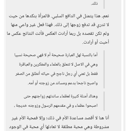
ذلك.
نعم، هذا يتمثل في الدافع السلبي. فالمرأة بنكدها من حيث
لا تدري قد تدفع زوجها إلى ذلك. فهذا فعل غير واعي منها
ولم تكن تقصده بل ربما أرادت العكس فأتت النتائج عكس ما
أحبت أو أرادت.
أما بالنسبة لهل العبارة صحيحة أم لا فهي صحيحة نسبيا
وهي في الاصل لا تتعلق بالعلماء والمفكرين والعباقرة
فقط بل تعني أي رجل ناجح في حياته أنطلق من الصفر
واصبح ناجحا بدعم ومساند من زوجته أو أمه.
وهناك أمثلة كثيرة لعظماء ساندتهم زواجتهم حتى
اصبحوا عظماء و في مقدمهم الرسول وزوجته خديجة ،
أنا هنا لا أقصد مساعدة الأم في ذلك؛ وإلا فمحبة الأم غير
مشروطة وهي محبة مطلقة لا تعادلها أي محبة في الوجود