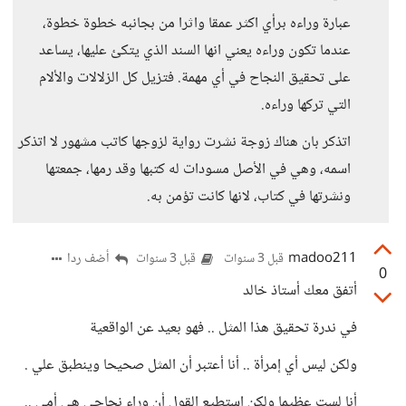
عبارة وراءه برأي اكثر عمقا واثرا من بجانبه خطوة خطوة،
عندما تكون وراءه يعني انها السند الذي يتكئ عليها، يساعد
على تحقيق النجاح في أي مهمة. فتزيل كل الزلالات والألام
التي تركها وراءه.
اتذكر بان هناك زوجة نشرت رواية لزوجها كاتب مشهور لا اتذكر
اسمه، وهي في الأصل مسودات له كتبها وقد رمها، جمعتها
ونشرتها في كتاب، لانها كانت تؤمن به.
madoo211
أضف ردا
قبل 3 سنوات
قبل 3 سنوات
0
أتفق معك أستاذ خالد
في ندرة تحقيق هذا المثل .. فهو بعيد عن الواقعية
ولكن ليس أي إمرأة .. أنا أعتبر أن المثل صحيحا وينطبق علي .
أنا لست عظيما ولكن استطيع القول أن وراء نجاحي هي أمي ..