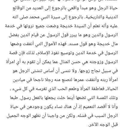
حياة الرجل وهو مبدأ واقعي بالرجوع إلى العديد من الوقائع
الدينية والتاريخية. بالرجوع إلى سيرة النبي محمد صلى الله
عليه وآله نعلم أن السيدة خديجة وضعت جميع ثروتها في خدمة
الرسول والدين وهو ما يبرر قول الرسول عن قيام الدين بفضل
مال خديجة وهو قول مسند. فهذه الأموال التي أنفقت وضعها
الرسول في خدمة الدين وتوسيع نفوذ الإسلام, لذلك فإن قصة
الرسول وزوجته هي حسن المثال عما يمكن أن تقوم به أي امرأة
في سبيل نجاح زوجها. ولا ننسى أن أساس تنشئى الرجل هو
امرأة ربته وأنفقت عمرها لتصنع منه رجلا ناجحا في ميادين
الحياة, فعاطفة المرأة وطعم الحب الذي تغرسه في كل شيء ،
وتلك اللمسة التي تضعها أينما حلت يجعلها بالفعل رسول. طبعا
وأنا لا أقصد التعميم إذ أن هناك نساء يكون وجودهن في حياة
الرجل السبب في فشله. ولكن من واجبنا أن نظهر الوجه الجميل
قبل الوجه الآخر.