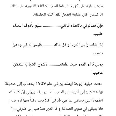
مزهود فيه على كل حال. فما الحب إلا قناع للتمويه على تلك
الرغبتين. قال علقمة الفحل يقرر تلك الحقيقة:
فإنً تسألوني بالنساء فإنني................. عليم بأدواء النساء
طبيب
إذا شاب رأس المرء أو قل ماله........... فليس له في ودهنً
نصيب
يُردن ثراء المرء حيث علمنه........... وشرخ الشباب عندهن
عجيب!
بعثت ميليفا زوجة أينشتاين في عام 1909 بخطاب إلى صديقة
لها تتشكى: إني أتوق إلى الحب. أتعلمين يا عزيزتي إنً كل تلك
الشهرة التي يحظى بها هي ضُرتي! فلا يجد وقتاً منها لزوجته؛
فلا يتبقى لي سوى الصدفة وأمًا الدرر فتذهب إلى ضرتي...."