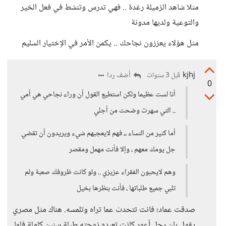
مثلا شاهد الزميلة رغدة .. فهي تدرس وتنشط في فعل الخير
والتوعية ولديها مدونة
مثل هؤلاء يعززون نجاحك .. يكمن الأمر في الإختيار السليم
kjhj
أضف ردا
قبل 3 سنوات
0
أنا لست عظيما ولكن استطيع القول أن وراء نجاحي هي أمي
.. التي سهرت وضحت من أجلي
أما كثير من النساء ،، فهم لايعجبهم شيء ويريدون أن تقضي
جل يومك معهم ، وإلا فأنت مهمل ومقصر
وهم لايحبون الفقراء عزيزي .. ولو كانت ظروفك صعبة ولم
تلبي جميع طلباتها ، فأنت بنظرها بخيل
صدقت عماد؛ فانت تتحدث عما تراه وتلمسه. هناك مثل مصري
يقول بان رجل أعور كانت تعبده زوجته طيلة سنين كاملة فلما