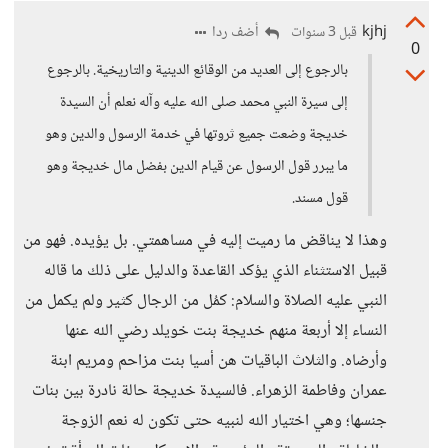
kjhj
أضف ردا
قبل 3 سنوات
0
بالرجوع إلى العديد من الوقائع الدينية والتاريخية. بالرجوع
إلى سيرة النبي محمد صلى الله عليه وآله نعلم أن السيدة
خديجة وضعت جميع ثروتها في خدمة الرسول والدين وهو
ما يبرر قول الرسول عن قيام الدين بفضل مال خديجة وهو
قول مسند.
وهذا لا يناقض ما رميت إليه في مساهمتي. بل يؤيده. فهو من
قبيل الاستثناء الذي يؤكد القاعدة والدليل على ذلك ما قاله
النبي عليه الصلاة والسلام: كمُل من الرجال كثير ولم يكمل من
النساء إلا أربعة منهم خديجة بنت خويلد رضي الله عنها
وأرضاه. والثلاث الباقيات هن أسيا بنت مزاحم ومريم ابنة
عمران وفاطمة الزهراء. فالسيدة خديجة حالة نادرة بين بنات
جنسها؛ وهي اختيار الله لنبيه حتى تكون له نعم الزوجة