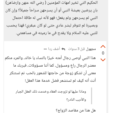
الحكيم التي تخير امهات المؤمنين ( رضي الله عنهن وارضاهن)
بان يرضين بعيشة النبي أو أن يسرحهن سراحاً جميلاً؟ وإن كان
النبي لم يسرحهن ولم يفعل؛ فهو لأنه نبي له طاقة احتمال
وبصيرة لم تتوفر لبشر عادي حتى لو كان عبقري! فهذا يحسب
للنبي عليه السلام ولا يقدح في ما رميته في مساهمتي.
مجهول
أضف ردا
قبل 3 سنوات
0
هذا النبي أوصى رجال أمته خيرًا بالنساء يا خالد، والمرء منكم
معشر الرجال راعٍ ومسؤول، كما أننا مسؤولات، فبربك ما
معنى أن تشكو زوجة من حاجتها للشعور بالحب ثم تستنكر
أنت أنه كيف لم تستشعر فضل خدمة هذا العقل!
وماذا عليها لو تزوجت العقاد وخدمت ذلك العقل الجبار
والأديب النادر؟
هل هذا من مقاصد الزواج؟