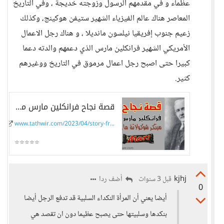
عظماء و في مقدمهم الرسول وزوجته خديجة ، وفي التاريخ
المعاصر هناك عالم الفيزياء الشهير ستيفن هوكينج، وكذلك
زعيم جنوب إفريقيا نيلسون مانديلا ، و هناك رجل الاعمال
الأمريكي الشهير فرانكلين مارس الذي دعمهم والدته دعما
كبيرا حتى اصبح رجل اعمال مرموق في التاريخ ووغيرهم
كثير.
قصة نجاح فرانكلين مارس مبتكر شوكولاتة مارس
www.tathwir.com/2023/04/story-fr...
⭐⭐⭐⭐⭐
kjhj
أضف ردا
قبل 3 سنوات
0
أيضا يعني أن المرأة النكداء السلبية قد تدفع الرجل أيضا
بنكدها وسلبيتها حتى يصبح عظيما دون ان تقصد هي