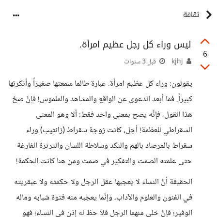
ثقافة
ليس وراء كل رجل عظيم امرأة.
6
kjhj
قبل 3 سنوات
يقولون: وراء كل عظيم امرأة. عبارة طالما سمعتها صغيراً وأنكرتها
كبيراً. فما أبعد الدعوى عن الواقع والمشاهد والملموس! فإنً صحً
هذا القول، فإنًه يصح بمعنى واحد فقط: ألا وهو المعنى
السقراطي للعظمة! أجل، كانت زوجة سقراط (زانتيب) وراء
سقراط بالمرصاد بالهم والنكد وسلاطة اللسان والثرثرة الفارغة
حتى علمته الصمت والتفكير في صمت ومن هنا كانت الحكمة!
الحقيقة أنً النساء لا يعجبها عقل الرجل ولا حكمته ولا عبقريته
في الفنون والعلوم والآداب، وإنًما يعجبه منه فتوة شبابه وماله
الوفير؛ فإنً خلي منهما الرجل فلا حظ له إذن في النساء؛ فهو