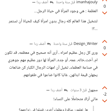
imanhajouly
أضف ردا
قبل سنة واحدة
0
العظمة : هي وجود المرأة في حياة الرجل...
لنتخيل هذا العالم كله رجال بدون امرأة كيف للحياة أن تستمر
...؟!
Design_Writer
أضف ردا
قبل سنة واحدة
0
ورى كل رجل عظيم امراه ، أرى أنه صحيح في معظمه، قد تكون
ام، أخت،خاله، عمه، أو جده، المرأة لها دور عظيم مهم جوهري
في صناعة العظماء، تخيل أن امهات الرجال الكبار كن ضائعات
يجهلن قيمة ابنائهن، غالبا كانوا ضاعوا في طفولتهم.
مجهول
أضف ردا
قبل 3 سنوات
-2
مالي أراك متحاملًا على النساء!
هل تعلمون عباقرة وعظماء آخرون فشلوا في زواجهم؟