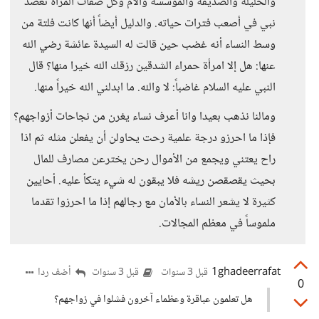
والخليلة والصديقة والمؤسسة والام وكل صفات المرأة تعضد
نبي في أصعب فترات حياته. والدليل أيضاً أنها كانت فلتة من
وسط النساء أنه غضب حين قالت له السيدة عائشة رضي الله
عنها: هل إلا امرأة حمراء الشدقين رزقك الله خيرا منها؟ قال
النبي عليه السلام غاضباً: لا والله. ما ابدلني الله خيراً منها.
ومالنا نذهب بعيدا وانا أعرف نساء يغرن من نجاحات أزواجهم؟
فإذا ما احرزو درجة علمية رحت يحاولن أن يفعلن مثله ثم اذا
راح يعتني ويجمع من الأموال رحن يخترعن مصارف للمال
بحيث يقصقصن ريشه فلا يبقون له شيء يتكأ عليه. أحايين
كثيرة لا يشعر النساء بالأمان مع رجالهم إذا ما احرزوا تقدما
ملموساً في معظم المجالات.
1ghadeerrafat
أضف ردا
قبل 3 سنوات
قبل 3 سنوات
0
هل تعلمون عباقرة وعظماء آخرون فشلوا في زواجهم؟