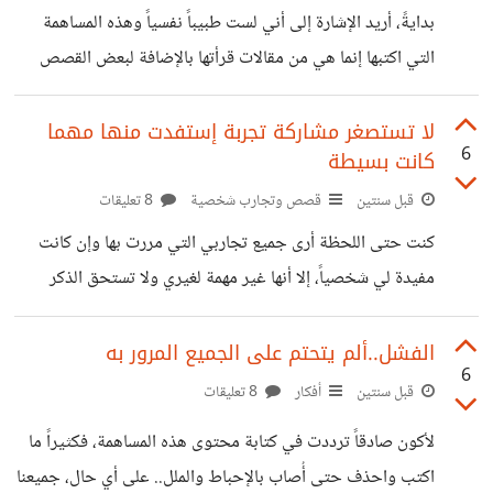
بها ويفضل ان تكون على علاقة بتخصص التاريخ
بدايةً، أريد الإشارة إلى أني لست طبيباً نفسياً وهذه المساهمة
التي اكتبها إنما هي من مقالات قرأتها بالإضافة لبعض القصص
التي سمعتها لأشخاص يعرفون آخرين مصابين به.. وإنطلاقاً من
إعتقادي بأهمية هذا الموضوع رأيت وجوب التحدث عنه وإن لم
لا تستصغر مشاركة تجربة إستفدت منها مهما
6
كانت بسيطة
املك الخبرة الكافية. الوسواس القهري قد يكون عبارة عن
وساوس فقط كأفكار غير مرغوب فيها عن ايذاء نفسك او
قبل سنتين
قصص وتجارب شخصية
8 تعليقات
الآخرين، وقد يكون عبارةً عن مجرد أفعال قهرية كالتأكد من
كنت حتى اللحظة أرى جميع تجاربي التي مررت بها وإن كانت
الباب مراراً وتكراراً او غسل اليدين حتى يصبح الجلد مؤلمًا
مفيدة لي شخصياً، إلا أنها غير مهمة لغيري ولا تستحق الذكر
نتيجة شدة
حتى. لكني فكرت قليلاً ووجدت أن الكثير من المواقف وإن كانت
معروفة وقد عاشها الجميع، إلا أننا قد ننساها بمرور الزمن،
الفشل..ألم يتحتم على الجميع المرور به
6
ونحتاج للتذكير بين فترة وأخرى، فقد تفتح أعين شخص لشيء
قبل سنتين
أفكار
8 تعليقات
نسيه او لا يعلمه اصلاً. وأذكر ذات مرة في الصف الثاني ثانوي
لأكون صادقاً ترددت في كتابة محتوى هذه المساهمة، فكثيراً ما
تقريبا بينما كنت أدردش مع احد الاصدقاء سألنا فجأة عن إختبار
اكتب واحذف حتى أُصاب بالإحباط والملل.. على أي حال، جميعنا
القدرات ومذاكرتنا له، وأكاد