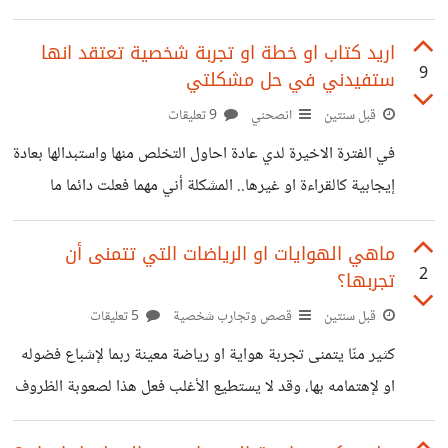
نمر بالفشل بين الحين والآخر، فقد تفشل في أدآء مهمة طُلِب
منك تنفيذها، او في تحقيق هدف تريد الوصول إليه، أو في ترك
اريد كتاب او خطة او تجربة شخصية تعتقد انها
9
ستفيدني في حل مشكلتي
عادة تريد التخلص منها وهكذا.. كثيراً ما نسمع عن التعلم من
الفشل، لكن الأمر ليس بهذه السهولة.. فكل فشل يختلف عن
قبل سنتين
انصحني
9 تعليقات
الآخر..ففشلك في أداء واجب مدرسي بشكل صحيح يختلف عن
في الفترة الاخيرة لدي عادة احاول التخلص منها واستبدالها بعادة
فشلك في ترك التدخين مثلاً. وفشلك في
إيجابية كالقراءة او غيرها.. المشكلة أني مهما فعلت دائما ما
ينتهي الأمر بنفس النتيجة، حيث أني ابقى محافظا على تركيزي
طوال اليوم، وعند انتهائه احس بالإرهاق واعود لتلك العادة، رغم
ماهي الهوايات او الرياضات التي تتمنى أن
2
تجربها؟
كوني قد انجزت الكثير من الاشياء في يومي إلا أني دائماً ما
افشل في تخطي اليوم الاول.
قبل سنتين
قصص وتجارب شخصية
5 تعليقات
كثير منّا يتمنى تجربة هواية او رياضة معينة ربما لإشباع فضوله
او لإهتمامه بها، وقد لا يستطيع الأغلب فعل هذا لصعوبة الظروف
او ضيق الوقت وغيره.. بالنسبة لي هناك الكثير مما أود تجربته،