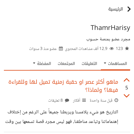
الرئيسية
ThamrHarisy
مجرد عضو بمنصة حسوب
123
12.9 ألف مشاهدات المحتوى
عضو منذ
3 سنوات
المساهمات
التعليقات
المجتمعات
المفضلة
ماهو أكثر عصر او حقبة زمنية تميل لها وللقراءة
5
فيها؟ ولماذا؟
قبل سنة واحدة
أفكار
8 تعليقات
التاريخ هو شيء يلامسنا ويربطنا جميعاً على الرغم من إختلاف
إهتماماتنا وتباعد مناطقنا، فهو ليس مجرد قصة تسمعها بين وقت
وآخر، وليس مجرد قطع عمرها مئات او آلاف السنين يتم حفظها