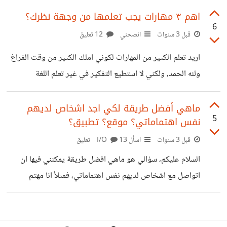
كثير من الاهتمامات، فأصبحت أحب الأدب والكتابة وأحب مقارنة
اهم ٣ مهارات يجب تعلمها من وجهة نظرك؟
6
الأديان والمناظرات الدينية، هذا غير اهتمامي بالرياضة مثل كرة
قبل 3 سنوات
انصحني
12 تعليق
القدم. من الجيد ان يكون لديك كثير من الاهتمامات والهوايات
اريد تعلم الكثير من المهارات لكوني املك الكثير من وقت الفراغ
ولكن لن تستطيع التركيز عليها كلها، مما قد يجعل شغفك في
ولله الحمد، ولكني لا استطيع التفكير في غير تعلم اللغة
بعض هذه الهوايات يقل، فكيف تتعامل مع هذا؟ هل تركز
الانجليزية، فما هي اهم المهارات التي يجب تعلمها؟
ماهي أفضل طريقة لكي اجد اشخاص لديهم
5
نفس اهتماماتي؟ موقع؟ تطبيق؟
قبل 3 سنوات
اسأل I/O
13 تعليق
السلام عليكم، سؤالي هو ماهي افضل طريقة يمكنني فيها ان
اتواصل مع اشخاص لديهم نفس اهتماماتي، فمثلاً انا مهتم
بالرسم، وارى ان افضل طريقة تساعدني وتشجعني على ان ارسم
واطور من مهاراتي فيه هي ان أُخالط أناساً لديهم نفس اهتمامي،
فما هي افضل طريقة اجد فيها من يشاركني مثل اهتماماتي؟