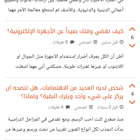
في الفترة الاخيرة كان وضعي متقلباً، بين ارتكاب الذنوب وتضييع
أعمالي الدينية والدنيوية، وللأسف لم استطع معالجة الأمر مهما
فعلت فلا استطيع الاستقامة لمدة طويلة. اتمنى من كل شخص
يقرأ ما اكتبه أن يعطيني كتاباً او ينصحني بقناةٍ مفيدة او
كيف تقضي وقتك بعيداً عن الأجهزة الإلكترونية؟
6
يشاركني بحلول يرى انها قد تفيدني.
قبل سنتين
انصحني
8 تعليقات
أظن أن الكل يعرف أضرار إستخدام الأجهزة مثل الجوال او
اللابتوب او غيرها لفترات طويلة، مشكلتي أني مهما اشغلت
نفسي بفعل أي شيء اراني تلقائياً اعود له بطريقة او أخرى.
فعندما اريد قراءة كتاب اقوم بتحميله من الجوال لكوني لا
شخص لديه العديد من الاهتمامات، هل تنصحه ان
4
يركز على شيء واحد ويترك البقية؟ ولماذا؟
استطيع شراء كتاب ملموس لبعد المكتبة ولغيرها من الاسباب،
واذا حاولت ان امارس هواية الرسم اعود إليه لكي اتعلم كيف يتم
قبل 3 سنوات
انصحني
4 تعليقات
رسم هذا وذاك، وعندما اريد تعلم مهارة... اظنكم فهمت ما اقصد،
منذ صغري كنت احب الرسم، ومع تقدمي في المراحل الدراسية
السؤال هو ماهي النشاطات التي يمكنك ممارستها بالمنزل
بدأت انجذب لكل انواع الفنون تقريبا من نحت ورسم وغيرها من
الفنون اليدوية، وانظر لنفسي الآن بعد هذه السنوات مشتتا بين