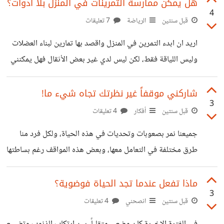
الفنون القتالية كالمواي تاي او الملاكمة وغيره، النحت، السفر
هل يمكن ممارسة التمرينات في المنزل بلا ادوات؟
4
لبعض الدول وهكذا.. ماهي الأشياء التي تتمنى تجربتها؟
قبل سنتين
الرياضة
7 تعليقات
اريد ان ابدء التمرين في المنزل واقصد بها تمارين لبناء العضلات
وليس اللياقة فقط، لكن ليس لدي غير بعض الأثقال فهل يمكنني
ذلك؟ وهل يلزمني مدرب لكي لا أصاب؟ وأخيراً هل يجب علي
حساب السعرات الحرارية في طعامي وغيره؟ لأني شاهدت الكثير
شاركني موقفاً غير نظرتك تجاه شيء ما!
3
من المقاطع التي تشرح هذا ولم استطع أن أفهمها بل لم أتمكن من
قبل سنتين
أفكار
4 تعليقات
تطبيق ما فهمته حتى.
جميعنا نمر بصعوبات وتحديات في هذه الحياة، ولكل فرد منا
طرق مختلفة في التعامل معها، وبعض هذه المواقف رغم بساطتها
إلا أنها قد تعطيك درساً لا تنساه يغير نظرتك لشيء معين او في
حالات أخرى للحياة بأكملها.. شاركني عدة مواقف غيرت نظرتك
ماذا تفعل عندما تجد الحياة فوضوية؟
3
تجاه شيء ما، لربما يكون ما تكتبه سبباً في تغيير حياة الكثيرين
قبل سنتين
انصحني
4 تعليقات
للأفضل✍