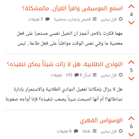
بالمتاحف.. علي أي حال.. ماهو العصر الذي تحب القراءة عنه او
اسمع الموسيقى واقرأ القرآن، مالمشكلة؟
4
تريد التعرف عليه؟ وماهو السبب؟ بالنسبة لي أرى أن عصر
قبل سنتين
قصص وتجارب شخصية
5 تعليقات
النهضة الأوروبية هو أكثر ما يثير إهتمامي بما يتضمنه من
مهما فكرت بالامر، أعجز ان اتخيل نفسي مستمرا على فعل
تغيرات لا زال أثرها مستمراً وشخصيات بارزة ك جاليليو جاليلي
معصية ما وفي نفس الوقت مواظباً على فعل طاعة.. ليس
وليوناردو دافنشي وغيرهم
لإعتقادي بأن هذا ليس صحيحا، فجميعنا نعلم أنه مهما كنت تفعل
من اخطاء هذا ليس مبرراً لترك فعل الطاعات، فلو كنت تمشي
النوادي الطلابية، هل لا زالت شيئاً يمكن تنفيذه؟
5
فوق الجمر وتمزق احد احذيتك، أمِن المنطقي ترك الحذاء الآخر
قبل سنتين
اسأل I/O
6 تعليقات
والمشي حافيا؟ لا اعلم كيف اشرح ما اعنيه لكن لنفترض ان هناك
هل لا يزال بإمكاننا تفعيل النوادي الطلابية والاستمرار بإدارة
ذنباً تفعله بشكل دائم، لنقل انك تستمع للموسيقى، هذا لا يمنعك
نشاطاتها؟ أم أنها اصبحت شيئاً يصعب تنفيذه؟ فإنا أواجه صعوبة
من قراءة القرآن، لكن الا
في إختيار نشاطات وفعاليات استطيع أن اقوم بها بشكل فعلي..
فالأفكار كثيرة، لكن ما يمكن تطبيقه أقل من القليل. أتمنى من كل
الوسواس القهري
6
شخص لديه فكرة لمسابقة ثقافية او فعالية او غيره ان يشاركني
قبل سنتين
ثقافة
6 تعليقات