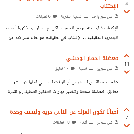
4
الإكتئاب
ألطف بشر قابلتهم في حياتي على الإطلاق ، لم أرى من قبل كرم
كهذا، فقد شاركونا أكلهم ومسكنهم بل حتى شاركونا نسائهم" ثم
قبل شهر واحد
التنمية البشرية
6 تعليقات
يكمل في السطر التالي.." بعض الرجال المسلحين بالسيوف
الإكتئاب قالوا عنه مرض العصر .. لكن لم يقولوا و يذكروا أسبابه
سيكونون قادرين على استعبادهم جميعاً" رساله كولومبوس إلى
الجذرية الحقيقية .. الإكتئاب في حقيقته هو حالة متراكمة من
الملكة توضح إنهم
الأحزان و من نفاذ مخزون الطاقة و من انعدام لذة و طعم الحياة
و هو حالة من الملل الشديد يشعر فيها المكتئب و كأنه قد استهلك
معضلة الحمار الوحشي
11
طاقته و عرف كل شيء عن الحياة .. و خاصة إذا رسخ في روتين
قبل شهرين
تسلية
17 تعليق
معين و لم يجرب تحدي نفسه بالتدريج ليخرج من قوقعته و من
هذه المعضلة من المفترض أن الوقت القياسي لحلها هو عشر
منطقة راحته .. لذلك الأذكياء عاطفيا
دقائق، المعضلة ممتعة وتختبر مهارات التفكير التحليلي والقدرة
على حل المشكلات والاستنتاج المنطقي، ورقة وقلم وابدأ، ومن
ينتهي يخبرنا الوقت الذي استغرقه والنتيجة. المعضلة كالتالي:
أحيانًا تكون العزلة عن الناس حرية وليست وحدة
7
من يملك الحمار الوحشي؟ 1- هناك خمسة منازل، لكل منها باب
قبل شهرين
أفكار
10 تعليقات
بلون مختلف، ويعيش بداخلها أشخاص من جنسيات مختلفة.