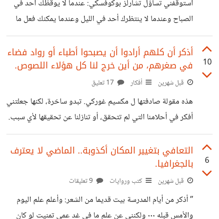
استوقفني تساؤل تشارلز بوكوفسكي: عندما لا يوقظك أحد في
ويملك هؤلاء الأشخاص حيوانات أليفة مختلفة، ويشربون
الصباح وعندما لا ينتظرك أحد في الليل وعندما يمكنك فعل ما
مشروبات مختلفة، ويتناول كل واحد منهم نوعًا مختلفًا من
تريد هل تسمي ذلك حرية أم وحدة ؟ لاحظت أن ذلك أقرب
الطعام. 2- الرجل الأسترالي يعيش في منزل بابه أحمر. 3-
للحرية، من الغريب أنني في أوقات كثيرة أشعر بالوحدة مع
أذكر أن كلهم أرادوا أن يصبحوا أطباء أو رواد فضاء
10
في صغرهم، من أين خرج لنا كل هؤلاء اللصوص.
الناس ولا أشعر بها وأنا بمفردي، شعور الوحدة شعور داخلي. هناك
من هو وحيد معظم الوقت لكنه لا يشعر بوحدة، لأنه اختار هذا
قبل شهرين
أفكار
17 تعليق
النمط الذي يستريح فيه أكثر من عناء المجاملات والالتزامات
هذه مقولة صادفتها ل مكسيم غوركي. تبدو ساخرة، لكنها جعلتني
ويكرس وقته لعمل ما يريده دون
أفكر في أحلامنا التي لم تتحقق، أو تنازلنا عن تحقيقها لأي سبب.
منذ فترة قرأت منشوراً يسأل صاحبه: ما المهنة التي كنت تتمنى
العمل فيها وماذا تعمل الآن؟ قرأت التعليقات، آلاف من الناس كل
التعافي بتغيير المكان أكذوبة.. الماضي لا يعترف
6
بالجغرافيا.
منهم كان يريد أن يصبح شيئاً وأصبح شيئاً آخر. ربما يرى البعض
الأحلام تحتاج مال ومجهود قوي حتى تتحقق لذا لا نصل لما
قبل شهرين
كتب وروايات
9 تعليقات
نحب، لكن من واقع التعليقات، فالكثير من الناس يعملون في مهن
” أذكر من أيام المدرسة بيت قديما من الشعر: وأعلم علم اليوم
طريقها صعب
والأمس قبله ٠٠٠ ولكنني عن علم ما في غد عمي تمنيت لو كان