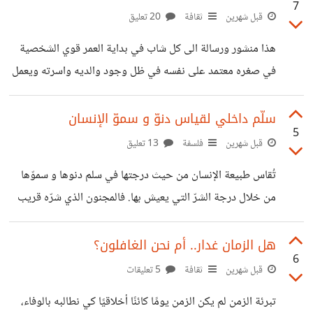
7
القانونية للموظف المستقيل. لكن في فقه القيادة الإدارية والوعي
قبل شهرين
ثقافة
20 تعليق
الإنساني، يُمثل هذا اللقاء الأخير محطة استراتيجية بالغة
هذا منشور ورسالة الى كل شاب في بداية العمر قوي الشخصية
الأهمية؛ فهو اللحظة التي تُكشف فيها الأقنعة، وتُغلق فيها الأبواب
في صغره معتمد على نفسه في ظل وجود والديه واسرته ويعمل
بكرامة، وتُصان فيها العلاقات من التآكل. لو أردنا تلمّس أعمق
ويحصد تعبه وكده في اخر اليوم او اخر الشهر لا تنسى نفسك .
وأرقى نموذج لـ "مقابلة
اهتم بنفسك لا تسرف اشتر ما يجعلك تكبر في حلمك اسس ارض
سلّم داخلي لقياس دنوّ و سموّ الإنسان
5
صلبة للمستقبل لا تقبل ان تكون ضحية ولا تقبل ان يمارس عليك
قبل شهرين
فلسفة
13 تعليق
دور الضحية كن واعيا لمشاعر من امامك كن حريصا على ارضك
تُقاس طبيعة الإنسان من حيث درجتها في سلم دنوها و سموّها
الصلبة التي بنيتها لا تجعلها حلا لكل احد لا تعجل
من خلال درجة الشرّ التي يعيش بها. فالمجنون الذي شرّه قريب
أي ذلك الذي لا يستطيع أن يكبح أدنى مستوى من الشرّ لدى
الإنسان ألا و هو تجاوز الحدّ تجاه إنسان لا يعرفه أي ممارسة أول
هل الزمان غدار.. أم نحن الغافلون؟
6
شرّ يخطر على بال الإنسان تجاه الإنسان ألا و هو مضايقته من
قبل شهرين
ثقافة
5 تعليقات
دون أي سبب و غزو مساحته الخاصة من دون أي سبب، هذا
تبرئة الزمن لم يكن الزمن يومًا كائنًا أخلاقيًا كي نطالبه بالوفاء،
المجنون هو إنسان و ليس غير إنسان و لكنه