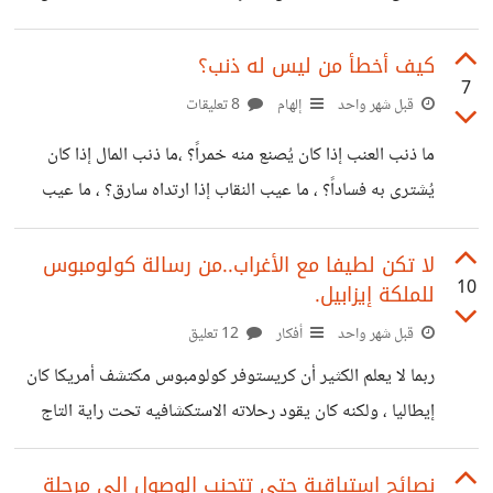
يجب أن نتطلع إلى المستقبل أكثر،
جاءت العبارة الشهيرة التي صاغها الشاعر الروماني جوفينال:
«الخبز والسيرك»؛ أي توفير الحد الأدنى من احتياجات الناس،
كيف أخطأ من ليس له ذنب؟
7
مقابل إغراقهم بوسائل الترفيه التي تُبعدهم عن التفكير في
قبل شهر واحد
إلهام
8 تعليقات
السياسة والسلطة ومصائرهم الحقيقية. بعد آلاف السنين، تغيّرت
ما ذنب العنب إذا كان يُصنع منه خمراً؟ ،ما ذنب المال إذا كان
الحلبات وتبدّلت الأدوات، لكن الفكرة بقيت حاضرة بأشكال أكثر
يُشترى به فساداً؟ ، ما عيب النقاب إذا ارتداه سارق؟ ، ما عيب
تطورًا. فلم يعد «السيرك» مجرد مصارعين في ساحات روما، بل
الليحية إذا رباها فاسق؟ وغير ذلك الكثير .. نحن نتصنع ونعيب
أصبح بطولات رياضية عالمية يتابعها مليارات
ما ليس له ذنب، افيقوا. ... .. .....
لا تكن لطيفا مع الأغراب..من رسالة كولومبوس
10
للملكة إيزابيل.
قبل شهر واحد
أفكار
12 تعليق
ربما لا يعلم الكثير أن كريستوفر كولومبوس مكتشف أمريكا كان
إيطاليا ، ولكنه كان يقود رحلاته الاستكشافيه تحت راية التاج
الاسباني، وفي إحدى رسائله إلى الملكة ايزابيل ملكة أسبانيا
يصف سكان أمريكا الاصليين كالاتي .." قابلت على هذه الارض
نصائح استباقية حتى تتجنب الوصول إلى مرحلة