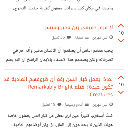
وظيفة في مكان كبير وبراتب معقول كشابة حديثة التخرج،
موجودة فقط في القاهرة والإسكندرية، أما باقي المحافظات
فتعاني من افتقار شديد في هذه الفرص. ولظروف سكني البعيد
لا فرق حقيقي بين مخير وميسر
10
عن المدن الكبيرة، لكي أحصل على فرصةٍ جيدةٍ يجب أن أسافر
قبل شهرين
فلسفة
36 تعليق
وأغترب بعيداً عن أهلي لتوفير ذلك. لا أعرف ما الهدف وراء ذلك،
يحب معظم الناس أن يعتقدوا أن الانسان مخير وأنه حر في
ولماذا لا نعمل على كل المحافظات حتى نحافظ على التكدس
تصرفاته ولكن يصطدم هذا الاعتقاد بالايمان الراسخ ان الله يعلم
السكاني على الأقل؟ ولا أعلم أيضاً لماذا سكنك في محافظة
ما نفعله قبل ان نفعله وان مصير الانسان مكتوب ومقدر انا
شخصيا لا اجد تناقض او تعارض بين الفكرتين من ناحية
لماذا يعمل كبار السن رغم أن ظروفهم المادية قد
10
تكون جيدة؟ فيلم Remarkably Bright
فالانسان مخير وحر حرية كاملة في تصرفاته، ومن ناحية أخرى
Creatures
فكل ما يفعله مقدر ومكتوب ومعلوم عند الله قبل أن يتم فعله.
قبل شهرين
أفلام وسينما
19 تعليق
الخلط يحدث بسبب فهمنا القاصر لمفهوم الزمن والوقت، يقول
الممثل الأمريكي ايثان هووك "نحن لا نفهم
كنتُ أستغرب كثيراً حين أرى بعض من كبار السن يعملون خاصة
هؤلاء الذين لا يحتاجون إلى المال، بل وان أوضاعهم المادية