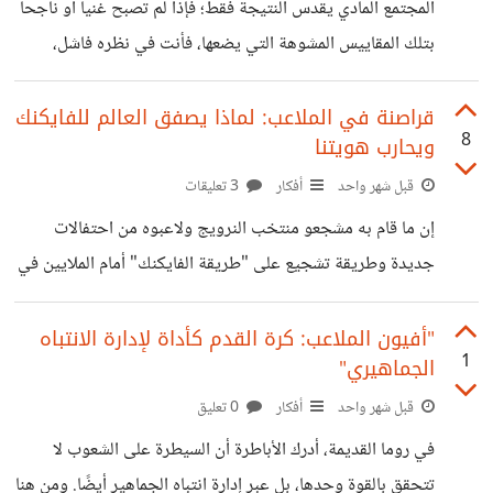
المجتمع المادي يقدس النتيجة فقط؛ فإذا لم تصبح غنياً أو ناجحاً
محطة عبور أخرى. وسرعان ما يبهت بريقها. 2. محطة "عندما
بتلك المقاييس المشوهة التي يضعها، فأنت في نظره فاشل،
يحبني" انتظرت الشخص. الرسالة. الاعتراف. ولما جاء، كان
متأخر، وغير مُنجز. ​لكن في ميزان الخالق جل وعلا، الأمر يختلف
جميلاً. لكنك اكتشفت أن
تماماً. الله يحتسب السعي ويأمر به ويُكافئ عليه كقيمة مستقلة
قراصنة في الملاعب: لماذا يصفق العالم للفايكنك
8
ويحارب هويتنا
بذاتها. في هذا الميزان الإلهي "المُجتهد" الذي بذل السبب والجهد
— حتى لو لم يحصد نتائج مادية ملموسة بين يديه— هو
قبل شهر واحد
أفكار
3 تعليقات
شخص ناجح بامتياز ومأجور، لأنه أدى ما عليه، وقام بواجبه، ولم
إن ما قام به مشجعو منتخب النرويج ولاعبوه من احتفالات
يتكاسل. في الفيزياء، هناك قانون يقول: "الطاقة لا
جديدة وطريقة تشجيع على "طريقة الفايكنك" أمام الملايين في
بطولات كرة القدم العالمية يجعلنا نتساءل: كيف يمكن لمجتمع
معاصر أن يستحضر محاربين ارتبط اسمهم بالعنف والنهب
"أفيون الملاعب: كرة القدم كأداة لإدارة الانتباه
1
الجماهيري"
بوصفهم رمزاً للهوية؟ لن أهتم بهذه الجزئية كثيراً لكي أطرح
سؤالاً أهم: أين النقد لهذا المشهد اليوم؟ وأين تلك الأقلام التي
قبل شهر واحد
أفكار
0 تعليق
تلاحقنا دائماً أينما أظهرنا اعتزازنا بأجدادنا المسلمين، سواء
في روما القديمة، أدرك الأباطرة أن السيطرة على الشعوب لا
بالكتابة عنهم أو استحضار كلماتهم ومواقفهم التاريخية بحجة أننا
تتحقق بالقوة وحدها، بل عبر إدارة انتباه الجماهير أيضًا. ومن هنا