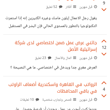
9
ما فصله الزمن و يثبت ما غيبته آلة الزيف.. صراحة الكل يتمنى
قبل شهرين
أفكار
52 تعليق
حمل المشعل في وجه حملات العولمة المسعورة و لكن كيف!! من
يقول رجل الاعمال إيلون ماسك وغيره الكثيرين إنه إذا استمرت
يقرأ التاريخ عامة و تاريخ الأمة الاسلامية خاصة يخلص الى
التكنولوجيا بالتطور بالمستوى الحالي فإن البشر في المستقبل
نتيجة
سيكونون قادرين على صنع واقع افتراضي، وقد نكون نحن نعيش
في هذا العالم الافتراضي الآن ، فإحتمال ان يكون هذا العالم هو
جائني عرض عمل ضمن اختصاصي لدى شركة
12
إسرائيلية الأصل
العالم الحقيقي لا يتعدى واحد من مليار. كل يوم يصدمنا العلم
باكتشاف جديد يثبت لنا أن العالم في حقيقته ليس كما نراه نحن،
قبل شهرين
المال والأعمال
23 تعليق
فالصوت هو مجرد اهتزازات في الهواء وما نسمعه ترجمة عقلية
العرض مغري جدا ويدخل في اختصاصي. ما هي النصيحة ؟
لتلك الاهتزازات ، وما نراه أحمر ليس أحمر
الرواتب في القاهرة واسكندرية أضعاف الراوتب
4
في باقي المحافظات
قبل شهرين
قصص وتجارب شخصية
10 تعليقات
عندما كنت أبحث عن عمل، وجدت أن فرصة حصولي على