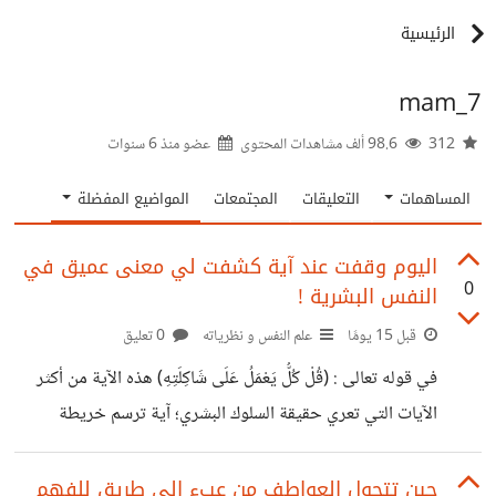
الرئيسية
mam_7
312
98.6 ألف مشاهدات المحتوى
عضو منذ
6 سنوات
المساهمات
التعليقات
المجتمعات
المواضيع المفضلة
اليوم وقفت عند آية كشفت لي معنى عميق في
0
النفس البشرية !
قبل 15 يومًا
علم النفس و نظرياته
0 تعليق
في قوله تعالى : (قُلْ كُلُّ يَعْمَلُ عَلَى شَاكِلَتِهِ) هذه الآية من أكثر
الآيات التي تعري حقيقة السلوك البشري؛ آية ترسم خريطة
النفس من الداخل وتكشف لماذا يتصرف كل إنسان بطريقة
تختلف عن غيره حتى لو عاشا نفس الظروف. أولا : المعنى
حين تتحول العواطف من عبء إلى طريق للفهم