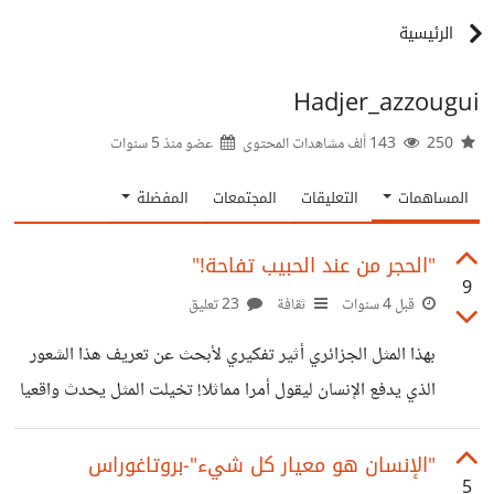
الرئيسية
Hadjer_azzougui
250
143 ألف مشاهدات المحتوى
عضو منذ
5 سنوات
المساهمات
التعليقات
المجتمعات
المفضلة
"الحجر من عند الحبيب تفاحة!"
9
قبل 4 سنوات
ثقافة
23 تعليق
بهذا المثل الجزائري أثير تفكيري لأبحث عن تعريف هذا الشعور
الذي يدفع الإنسان ليقول أمرا مماثلا! تخيلت المثل يحدث واقعيا
فتصور لي شخص يرمي حجرا على آخر فيدميه، والآخر يبتسم
وهو سعيد لانه يرى الحجر تفاحة طازجة ولذيذة! هل هو مرض؟!
"الإنسان هو معيار كل شيء"-بروتاغوراس
5