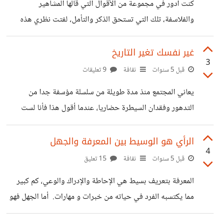
كنت أدور في مجموعة من الأقوال التي قالها المشاهير
أكملنا مهمتنا... وهذا ما يقصد بالإندثار. كما يمكننا
والفلاسفة، تلك التي تستحق الذكر والتأمل، لفتت نظري هذه
المقولة شارلي شابلن. دائما ما كنت أتساءل إذا ما كانت العزلة
شيئا إيجابيا دائما، نحن نقرأ أشعارا وخواطر شتى عن العزلة وعن
غير نفسك تغير التاريخ
3
صحبة الذات، لكن: "هل حقا الوحدة تكون مفيدة دائما؟ " أنا من
قبل 5 سنوات
ثقافة
9 تعليقات
الناس الذين يتميزون بطبع إنطوائي، لست أقصد الإنطواء العقدي
يعاني المجتمع منذ مدة طويلة من سلسلة مؤسفة جدا من
أو النابع من ضعف، بل بالعكس أنا أستمتع جدا بالقيام بأعمال
التدهور وفقدان السيطرة حضاريا، عندما أقول هذا فأنا لست
تتطلب العزلة كالبرمجة والكتابة وغيرهما، عملت من قبل
أعني فقط النظرة العامة الحضارية التي توصف أكاديميا فذلك
أمر واضح للأسف. ما أود حقا الكلام عنه لأنه يشعرني بضيق كبير
الرأي هو الوسيط بين المعرفة والجهل
4
هو: "تغير الفرد" بالمجتمع، لقد كان الإنسان العربي خاصة على
قبل 5 سنوات
ثقافة
15 تعليق
مر العصور وفي مختلف الروايات التاريخية (أغلبها) إنسانا فطنا،
المعرفة بتعريف بسيط هي الإحاطة والإدراك والوعي، كم كبير
كيسا لا يتم خداعه أو التلاعب به بسهولة، يحسب له ألف حساب.
مما يكتسبه الفرد في حياته من خبرات و مهارات. أما الجهل فهو
أتحدث هنا عن العقل الفردي البسيط وليس صاحب العلم
النقيض تماما، هو الظلام والفوضى... الحيرة والغموض والضياع،