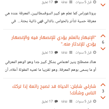
أم جنون إنسانس لذيذ؟! ام هو ظاهرة لها أهداف سامية تدفع
قبل 5 سنوات
ثقافة
17 تعليق
بالإنسان للبحث عن الجال كما يقول بعض الفلاسفة؟ بالحديث
بروتاغوراس كما نعلم هو كبير السوفسطائيين، المعرفة عنده هي
عن الفلاسفة، فإنني كلما قرأت رأي أحدهم عنه أشعر انه يحتوي
معرفة حسية تتأثر بالحواس، بالتالي فهي ذاتية بحتة... في
على جزء من الصحة، فمنهم من يرى ان
محاولة بائسة مني لفهم المعنى المقصود وراء هذا القول، جربت
أن آخذه على أن الإنسان هو الذي يقرر مجرى الأمور في ظل كل
"الإنبهار بالعلم يؤدي للإنصهار فيه والإنصهار
6
يؤدي للإندثار منه."
ما يتحرك حوله. فلم يبدو ذلك واضحا... كان من الممكن أن
أذهب مباشرة لمحركات البحث لأبحث عن القصد منها تحديدا،
قبل 5 سنوات
ثقافة
13 تعليق
لكن ما المغزى إن لم أفكر فيها بنفسي لأكون نظرتي الخاصة. نحن
هناك مصطلح يثير اهتمامي بشكل كبير جدا وهو الوهم المعرفي
بني الإنسان، لا يمكننا إنكار أثرنا على
أو ما يسمى بوهم المعرفة. وهو تقريبا ما تعنيه المقولة أعلاه، أن
نظن ونعتقد أننا أصبحنا نمتلك معرفة معينة ونكون سعداء بذلك
لمجرد امتلاكنا لمعلومات قليلة مختلطة هنا وهناك لدرجة قد
شارلي شابلن: الحياة قد تصبح رائعة إذا تركك
3
الناس وشأنك!
تجعلنا في بعض الأحيان متغطرسين! بل وقد تدفع بنا للهاوية
لأننا حرفيا قد نضيع وسط أفكارنا (تنصهر) وسنتوقف عن البحث
قبل 5 سنوات
ثقافة
17 تعليق
والتقصي في سبيل إيجاد المزيد من العلم لأننا سنظن أننا قد