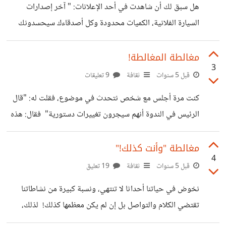
هل سبق لك أن شاهدت في أحد الإعلانات: " آخر إصدارات
هذا تماما ما نسميه بمغالطة الشخصنة. هي أن تحاول تسفيه
السيارة الفلانية، الكميات محدودة وكل أصدقاءك سيحسدونك
حجةٍ ما بالقَدح في الشخص الذي يعبر عنها
عليها، لن تندم أبدا... " ؟ هذه استراتيجية تستعمل كثيرا في
مجال التسويق، بل إن عدد كبير من تحصيل عمليات الشراء في
مغالطة المغالطة!
3
عالم البزنس قائم على أساس نفسي عاطفي أكثر منه عقلاني،
قبل 5 سنوات
ثقافة
9 تعليقات
الشخص العقلاني صعب... لأنه لا ينحاز ولا يتبع التيارات بسهولة!
كنت مرة أجلس مع شخص نتحدث في موضوع، فقلت له: "قال
كما أن الشخص العاطفي وغير الموضوعي سريع جدا من ناحية
الرئيس في الندوة أنهم سيجرون تغييرات دستورية" فقال: هذه
إتباع عواطفه ومشاعره في غير المحل المناسب... تسمى هذه
مغالطة تسمى الإحتكام إلى سلطة، بالتالي فحجتك خاطئة وهم
مغالطة
لن يقوموا بأية تغييرات! كنت حينها على حق والرئيس حقا قال
مغالطة "وأنت كذلك!"
4
ذلك؛ لكنني لم أستطع الرد عليه لأنه أخضعني لمغالطة المغالطة!!
قبل 5 سنوات
ثقافة
19 تعليق
تسمى بذلك لأنها تنص على محاولة جعل المتكلم في موقف
نخوض في حياتنا أحداثا لا تنتهي، ونسبة كبيرة من نشاطاتنا
المغالط رغم أنه يكون على حق في استعماله للحجج، ويكمن
تقتضي الكلام والتواصل بل إن لم يكن معظمها كذلك! لذلك،
وجه الخطأ في أن يتم النظر للكلام المقابل بعين الفاحص
تدخل في واقع نقاشاتنا مغالطات منطقية كثيرة ينبغي علينا