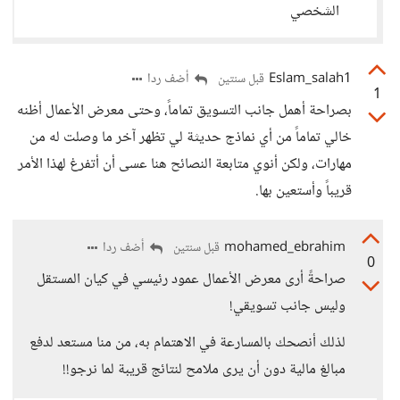
الشخصي
Eslam_salah1
أضف ردا
قبل سنتين
1
بصراحة أهمل جانب التسويق تماماً، وحتى معرض الأعمال أظنه
خالي تماماً من أي نماذج حديثة لي تظهر آخر ما وصلت له من
مهارات، ولكن أنوي متابعة النصائح هنا عسى أن أتفرغ لهذا الأمر
قريباً وأستعين بها.
mohamed_ebrahim
أضف ردا
قبل سنتين
0
صراحةً أرى معرض الأعمال عمود رئيسي في كيان المستقل
وليس جانب تسويقي!
لذلك أنصحك بالمسارعة في الاهتمام به، من منا مستعد لدفع
مبالغ مالية دون أن يرى ملامح لنتائج قريبة لما نرجو!!