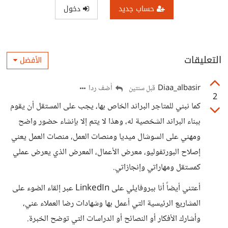
حساب جديد
دخول
التعليقات
الأفضل
Diaa_albasir
أضف ردا
قبل سنتين
2
كما نبني للمتاجر البراند الخاص بها، يجب على المستقل أن يقوم
ببناء البراند الشخصية له، وهذا لا يتم إلا بإنشاء حضور واضح
ومهني على السوشال ميديا ومنصات العمل، منصات العمل يعني
إصلاح البورتفوليو، معرض الأعمال، المعرض الذي يعرض عملي
كمستقل ومهاراتي وإنجازاتي.
أعتني أيضاً أنا ببروفايلي على LinkedIn عبر إلقاء الضوء على
المشاريع الرئيسية التي أعمل بها وشهادات رضا العملاء عني،
وأشارك الأفكار أو النصائح أو الدراسات التي توضح الخبرة.