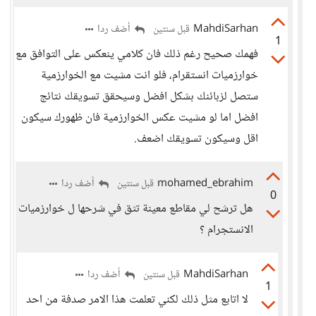
MahdiSarhan
أضف ردا
قبل سنتين
1
فهمك صحيح رغم ذلك فان كلامي ينعكس على التوافق مع
خوارزميات انستقرام، فلو انت مشيت مع الخوارزمية
ستصل لزبائنك بشكل افضل وسيحقق تسويقك نتائج
افضل اما لو مشيت عكس الخوارزمية فان ظهورك سيكون
اقل وسيكون تسويقك اضعف.
mohamed_ebrahim
أضف ردا
قبل سنتين
0
هل ترشح لي مقاطع معينة تثق في شرحها ل خوارزميات
الانستجرام ؟
MahdiSarhan
أضف ردا
قبل سنتين
1
لا اتابع مثل ذلك لكني تعلمت هذا الامر صدفة من احد