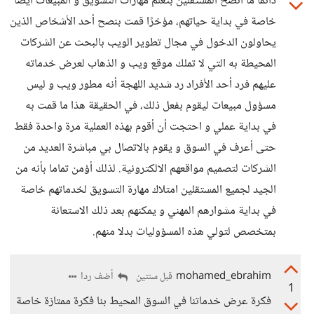
دائما ما أنصح المستقلين بتعلم مهارات التسويق و المبيعات أيضا
خاصة في بداية حياتهم، مؤخرًا قمت بنصح أحد الأشخاص الذين
يحاولون الدخول في مجال تطوير الويب بالبحث عن الشركات
المحيطة به التي لا تملك موقع ويب و الذهاب لعرض خدماته
عليهم فرد أحد الأفراد رد شديد اللهجة أنه مطور ويب و ليس
مسؤول مبيعات ليقوم بفعل ذلك، في الحقيقة هذا ما قمت به
في بداية عملي و احتجت أن أقوم بهذه العملية مرة واحدة فقط
حتى أعرف في السوق و يقوم بالاتصال بي مباشرة العديد من
الشركات لتصميم مواقعهم الالكترونية. لذلك أؤمن تماما بأنه من
الجيد لجميع المستقلين امتلاك مهارة التسويق لخدماتهم خاصة
في بداية مشوارهم المهني و يمكنهم بعد ذلك الاستعانة
بمتخصص لتولي هذه المسؤوليات بدلا منهم.
mohamed_ebrahim
أضف ردا
قبل سنتين
1
فكرة عرض خدماتنا في السوق المحيط بنا فكرة ممتازة خاصة