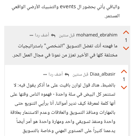
والباقي يأتي بحضور ال events والتشبيك الأرضي الواقعي
المستمر.
mohamed_ebrahim
أضف ردا
قبل سنتين
1
ما فهمته أنك تفضل التسويق "الشخصي" باستراتيجيات
مختلفة كلها في الأخير تعزز من نمونا في مجال العمل الحر.
Diaa_albasir
أضف ردا
قبل سنتين
1
بالضبط، هناك قول لوارن بافيت على ما أذكر يقول فيه: لا
تستثمر كل البيض في سلة واحدة - فهموه الناس وقتها على
أنها كلمة لمعرفة كيف ندير أموالنا، أنا برأيي التنويع حتى
بالمهارات ومنافذ التسويق والعلاقات وعدم الاستثمار بعلاقة
واحدة ومنفذ تسويقي واحد ومهارة واحدة هو أمر أيضاً
يدعمنا كثيراً على المستوى المهني وخاصة بالتسويق