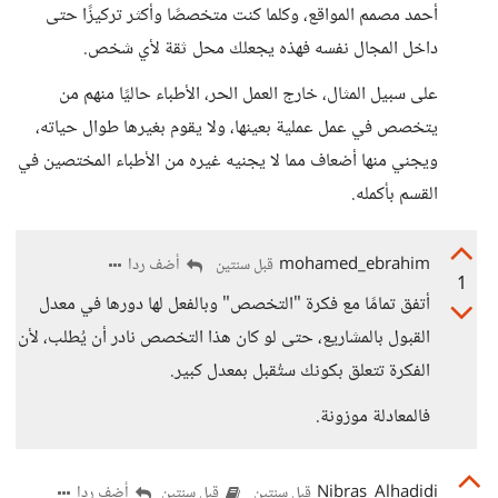
أحمد مصمم المواقع، وكلما كنت متخصصًا وأكثر تركيزًا حتى
داخل المجال نفسه فهذه يجعلك محل ثقة لأي شخص.
على سبيل المثال، خارج العمل الحر، الأطباء حاليًا منهم من
يتخصص في عمل عملية بعينها، ولا يقوم بغيرها طوال حياته،
ويجني منها أضعاف مما لا يجنيه غيره من الأطباء المختصين في
القسم بأكمله.
mohamed_ebrahim
أضف ردا
قبل سنتين
1
أتفق تمامًا مع فكرة "التخصص" وبالفعل لها دورها في معدل
القبول بالمشاريع، حتى لو كان هذا التخصص نادر أن يُطلب، لأن
الفكرة تتعلق بكونك ستُقبل بمعدل كبير.
فالمعادلة موزونة.
Nibras_Alhadidi
أضف ردا
قبل سنتين
قبل سنتين