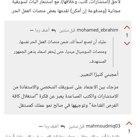
لاحق (استشارات، كتب، وخلافها)، مع استثمار آليات تسويقية
مجانية (ومدفوعة إن أمكن) تقدمها بعض منصات العمل الحر.
mohamed_ebrahim
أضف ردا
قبل سنتين
1
عليك أن تصنع اسماً لك، ضمن منصات العمل الحر نفسها،
ومنصات السوشيال ميديا، حتى يُحفر اسمك بذهن الجمهور
المستهدف.
أعجبني كثيرًا التعبير.
مزجك بين الاعتماد على تسويقك الشخصي والاستفادة من
الاستشارات والكتب المساعدة يعبر عن فكرة "استغلال كافة
الفرص المُتاحة" وتوجيهها في صالح نمو عملك كمستقل.
mahmoudmq03
أضف ردا
قبل سنتين
1