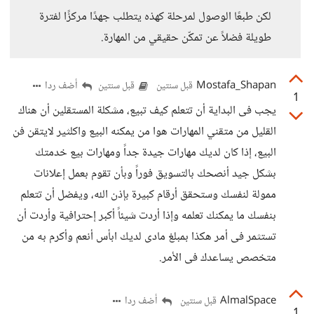
لكن طبعًا الوصول لمرحلة كهذه يتطلب جهدًا مركزًا لفترة
طويلة فضلاً عن تمكّن حقيقي من المهارة.
Mostafa_Shapan
أضف ردا
قبل سنتين
قبل سنتين
1
يجب فى البداية أن تتعلم كيف تبيع، مشكلة المستقلين أن هناك
القليل من متقني المهارات هوا من يمكنه البيع واكلثير لايتقن فن
البيع، إذا كان لديك مهارات جيدة جداً ومهارات بيع خدمتك
بشكل جيد أنصحك بالتسويق فوراً وبأن تقوم بعمل إعلانات
ممولة لنفسك وستحقق أرقام كبيرة بإذن الله، ويفضل أن تتعلم
بنفسك ما يمكنك تعلمه وإذا أردت شيئاً أكبر إحترافية وأردت أن
تستثمر فى أمر هكذا بمبلغ مادى لديك ابأس أنعم وأكرم به من
متخصص يساعدك فى الأمر.
AlmalSpace
أضف ردا
قبل سنتين
1