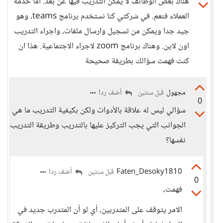
هناك بعض الوظائف لا يمكن التدريب فيها عن بعد. أما خدمة
العملاء فنعم. في شركتي كنا نستخدم برنامج teams، وهو
جيد جدا ويمكن من تسجيل وارسال ملفات، واجراء التدريب
اون لاين. وهناك برنامج zoom لاجراء الاجتماعية. هذا ان
كنت فهمت سؤالك بطريقة صحيحة
مجهول
أضف ردا
قبل سنتين
0
سؤالي ليس له علاقة بالأدوات ولكن بكيفية التدريب ما هي
الجوانب التي يجب التركيز عليها بالتدريب وطريقة التدريب
نفسها؟
Faten_Desoky1810
أضف ردا
قبل سنتين
0
فهمت،
الامر يتوقف على المتدربين، أي لو أن المتدرب جديد في