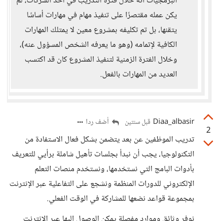
البرمجيات أنه خلال فترة التدريب في أحد الشركات، لم
يكن عمله مقتصرًا على تنفيذ مهام في مهارات أساسًا
يتقنها، بل تم تكليفه بمشروع معين لا يمتلك المهارات
الكافية لإتمامه (وهو ما يعرفه الشخص المسؤول عنه)،
وخلال الفترة الزمنية لتنفيذ المشروع كان قد اكتسب
العديد من المهارات بالفعل.
Diaa_albasir
أضف ردا
قبل سنتين
2
تدريب الموظفين عن بعد يتضمن بشكل فعال الاستفادة من
التكنولوجيا، يجب أن نبدأ بجلسات تأهيل شاملة برأيي للتعريف
بأدوات البامج التي نستخدمها، ونستخدم منصات التعلم
الإلكتروني للدورات المنظمة ونشجع على التفاعلية عبر الإنترنت
بمجموعة قواعد نضعها للمشاركة في الوقت الفعلي.
نوفر وثائق وموارد مفصلة يمكن الوصول إليها عبر الإنترنت