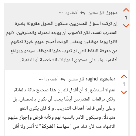
مجهول
أضف ردا
قبل سنتين
1
إن تركت السؤال للمتدربين، ستكون الحلول مقرونة بخبرة
المتدرب نفسه، لكن الأصوب أن يوجه للمدراء والمشرفين، لأنهم
كانوا يوما موظفين وبنفس الوقت أصبح لديهم خبرة تمكنهم
من معرفة النقاط التي لو تدرب عليها الموظف سينمو ويرتفع
أدائه، سواء على مستوى المهارات الشخصية أو التقنية.
raghd_agaafar
أضف ردا
قبل سنتين
1
نعم لا أستطيع إلا أن أقول لك إن هذا صحيح مائة بالمائة،
ولكن توقعات المتدربين أيضًا يجب أن تكون بالحسبان، بل
وعلى رأس قائمة أهداف التدريب، وإلا فلن يكون النفع
متبادلًا، وسيكون الأمر بالنسبة لهم وكأنه
فرض وإجبار
عليهم
الانتهاء منه لأن تلك هي "
سياسة الشركة
" لا أكثر ولا أقل.