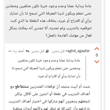
عادة ببداية عملنا وعدم وجود خبرة نكون متلقيين ومنفذين
حتى نتعلم ويكون لدينا المعرفة التي تسمح لنا بأن نشارك
برأي أو اقتراح أو غيره، بخلاف هذه النقطة ما الذي كنت
تتوقعيه بالتدريب ولم تجديه، ألا تجدين أنه يمكنك بشكل
فعال من مهامك القادمة بالعمل؟
raghd_agaafar
أضف ردا
قبل سنتين
قبل سنتين
0
عادة ببداية عملنا وعدم وجود خبرة نكون متلقيين
ومنفذين حتى نتعلم ويكون لدينا المعرفة التي تسمح لنا
بأن نشارك برأي أو اقتراح أو غيره
شئت أم أبيت ستجد أنّ توقعات المتدربين
ستتقاطع
مع
أهداف التدريب في نقطة أو اثنتين على الأقل. ولكن
لتجعلهم يشعرون أنهم شاركوا في اختيار أهداف التدريب
بإرادتهم وأن الشركة لم تنظر لهم وكأنهم أدوات متلقية