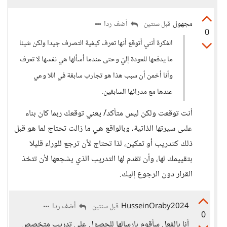
مجهول
أضف ردا
قبل سنتين
0
الفكرة أنني أتوقع أنها تعرف كيفية التصرف جيدا ولكن شيئا
ما يدفعها للعودة إليّ وحتى عندما أسألها هي نفسها لا تعرف
وأنا أخمن أن سبب هذا هو تجارب سابقة في اللا وعي
عندها مع مدرائها السابقين.
أنت توقعت ولكن ليس متأكد/ يعني توقعك ربما كان بناء
علىى سيرتها الذاتية، وبالواقع هي ما زالت تحتاج لما هو قبل
ذلك كتدريب أو تمكين، لذا تحتاج لأن ترجع للوراء قليلا
بتقييمك لها، وأن تقدم لها التدريب الذي يشجعها لأن تتخذ
القرار دون الرجوع إليك.
HusseinOraby2024
أضف ردا
قبل سنتين
0
أنا بالفعل سأقوم بإرسالها للحصول على تدريب متخصص