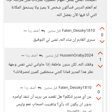
أصبحت أعطي بعض المهام الصغيرة لشركات مثل شركته. فإذا
لم أتعلم الدرس فسأكون شخص لا يميز ولا يستحق المكانة
التي أنا فيها الآن بفضل الله.
Faten_Desoky1810
أضف ردا
قبل سنتين
0
سنرى القادم إن شاء الله، تمنى لي التوفيق.
HusseinOraby2024
أضف ردا
قبل سنتين
1
وفقك الله، لكن بدون عاطفة؛ إذا حاولتي تبني نفس وجهة
نظر هذا المدير فماذا كنتي ستخلقين كمبرر لتصرفاتك؟
Faten_Desoky1810
أضف ردا
قبل سنتين
0
عن أي مدير تتكلم؟ هل تقصد من يريد أن تنفذ اوامره
بدون ان يكون لك رأي؟ وتقريب اصحاب نعم وليس
اصحاب الكفاءة؟