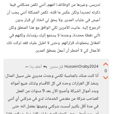
تدريس، وغيرها من الوظائف! المهم، أنني تكمن مشكلتي فيما
ذكرته تحديدا ولكن عكس ما قلته. تكمن المشكلة أنني يجب أن
أعيش في جلباب المدير. ولا يحق لي اتخاذ أي قرار بدون
الرجوع إليه. عانيت الأمرين لكي اتوافق مع هذا المنطق ولكن
تأتي نقطة محددة، وعندما لا يستمع إليك رؤساءك ولكنهم في
المقابل يحملونك قراراتهم. وحتى لا اطيل عليك فقد تركت تلك
الأعمال كي لا أضطر أن أعمل بمنطق المدير.
HusseinOraby2024
أضف ردا
قبل سنتين
0
أنا كنت مثلك بالمناسبة لكنني وجدت مديري على سبيل المثال:
يتخذ كل القرارات وحده في كل الأقسام ولذلك ضيع أمواله
وبدد أموال الشركة وأصبح الآن بعد 9 سنوات من العمل
كصاحب شركة من مقدمي الخدمات لدي في شركتي أي أنني
في مدة أقل بكثير أسست شركتي ونميتها بفضل الله حتى