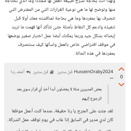
ولهذا أنت بحاجة لشرح طبيعة العمل لها مجددا وما الذي تحتاجه
منها وتوضح لها ما هي نوعية القرارات التي من المفترض التي
تتصرف بها بمفردها وما هي بحاجة لمناقشته معك أولا قبل
تنفيذه وادعم كل النقاط بأمثلة حتى تتأكد أنها فهمت ما تريد
إيصاله بشكل جيد وربما يمكنك أيضا عمل اختبار صغير بوضعها
في موقف افتراضي خاص بالعمل واسألها كيف ستتصرف
بمفردها في هذه الحالة.
HusseinOraby2024
أضف ردا
قبل سنتين
قبل سنتين
0
بعض المديرين مثلا لا يفضلون أبدا أخذ أي قرار سوى بعد
الرجوع إليهم
لقد جئتِ على الجرح يا رنا حقيقة، عندما كنت أعمل موظفا
كان لدي مدير في السابق إذا غاب في يوم توقف عمل الشركة.