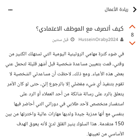
ريادة الأعمال
كيف أتصرف مع الموظف الاعتمادي؟
8
HusseinOraby2024
قبل سنتين
في ضوء كثرة مهامي الروتينية اليومية التي تستهلك الكثير من
وقتي، قمت بتعيين مساعدة شخصية قبل أشهر قليلة لتحمل عني
بعض هذه الأعباء. ومع ذلك، لاحظت أن مساعدتي الشخصية لا
تقوم بتنفيذ أي شيء مِفصَلي إلا بالرجوع إليّ، حتى لو كان الأمر
يتعلق بالرد على رسالة شائكة من أحد العملاء أو الرد على
استفسار متخصص لأحد طلابي في دوراتي التي أحاضر فيها
بنفسي مع أنها مدرَبة جيدة ولديها مهارات عالية واخترتها من بين
150 متقدمة. هذا السلوك يثير القلق لديّ لأنه يعوق الهدف
الأساسي من تعيينها.