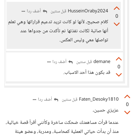
HusseinOraby2024
أضف ردا
قبل سنتين
0
كلام صحيح، لأنها لو كانت تريد تدعيم قراراتها وهي تعلم
أنها صائبة لكانت نفذتها ثم تأكدت من جدواها عند
تواصلها معي وليس العكس.
demane
أضف ردا
قبل سنتين
0
قد بكون هذا أحد الاسباب.
Faten_Desoky1810
أضف ردا
قبل سنتين
0
عزيزي حسين،
عندما قرأت مساهمتك ضحكت ساخرة وكأنني أقرأ قصة خيالية،
منذ أن بدأت حياتي العملية كمحاسبة، ومدربة، وعضو هيئة