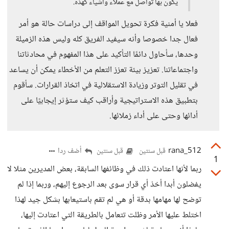
يكون بها تواصل مع عملاء وأشياء كهذه.
فعلا يا أمنية فكرة تحويل المواقف إلى دراسات حالة هو أمر
فعال جدا خصوصا وأنه سيفيد الفريق كله وليس هذه الزميلة
وحدها، سأحاول دائمًا التأكيد على هذا المفهوم في محادثاتنا
واجتماعاتنا. تعزيز بيئة تعزز التعلم من الأخطاء يمكن أن يساعد
في تقليل التوتر وزيادة الاستقلالية في اتخاذ القرارات. سأقوم
بتطبيق هذه الاستراتيجية وأراقب كيف ستؤثر إيجابيًا على
أدائها وحتى على أداء زملائها.
rana_512
أضف ردا
قبل سنتين
قبل سنتين
1
ربما لأنها اعتادت ذلك في وظائفها السابقة، بعض المديرين مثلا لا
يفضلون أبدا أخذ أي قرار سوى بعد الرجوع إليهم، وربما إذا لم
توضح لها مهامها بدقة أو هي لم تقم باستيعابها بشكل جيد لهذا
اختلط عليها الأمر وظلت تتعامل بالطريقة التي اعتادت إليها،