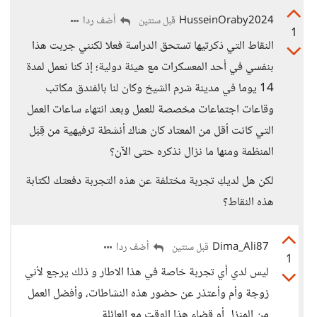
HusseinOraby2024
أضف ردا
قبل سنتين
1
النقاط التي ذكرتيها تستحق الدراسة فعلا لكنني جربت هذا
بنفسي في أحد المعسكرات مع هيئة دولية؛ إذ كنا نعمل لمدة
14 يوما في مدينة شرم الشيخ وكان لنا بالفندق مكاتب
وقاعات اجتماعات مخصصة للعمل وبعد انتهاء ساعات العمل
التي كانت أقل من المعتاد كان هناك أنشطة ترفيهية من قِبَل
المنظمة ومنها ما نزال نذكره حتى الآن؟
لكن هل لديكِ تجربة مختلفة عن هذه التجربة دفعتك لكتابة
هذه النقاط؟
Dima_Ali87
أضف ردا
قبل سنتين
1
ليس لدي أي تجربة خاصة في هذا الاطار و ذلك يرجع لأني
زوجة وأم وأعتذر عن حضور هذه النشاطات، وأفضل العمل
من المنزل أو قضاء هذا الوقت مع العائلة.