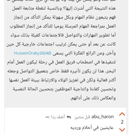
هذه النتيجة التي أشرت إليها؟ وبالنسبة لنقطة متابعة العمل
فهم يتبعون نظام المهام وبكل سهولة يمكن التأكد من إنجاز
العمل بمراجعة المهام المرسلة يوميا للتأكد من إنجاز المطلوب
أما تطوير المهارات والتواصل فالاجتماعات كفيلة بذلك سواء
كانت عن بعد أو حتى يمكن ترتيب اجتماعات خارجية كل حين
وآخر، ومن الرائع الفكرة التي يسعى
@HusseinOraby2024
لتنفيذها في اصطحاب فريق العمل في رحلة ليكون العمل أمام
البحر، هذا لن يكون تأثيره فقط خاص بتعميق التواصل وجعله
أكثر فعالية ولكن في تعزيز الولاء والارتباط ببيئة العمل نفسها
وتحسين كفاءة وانتاجية الموظفين بتحسين الحالة النفسية
وانعكاس ذلك على أدائهم.
abu_haron
أضف ردا
قبل سنتين
2
عايشين في أحلام ورديه