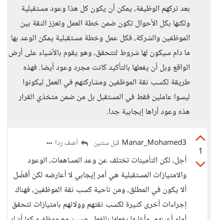
بعد تركهم الوظيفة، يمكن أن يكون كل هذا وعود مستقبلية
ولكنها بكل الأحوال تكون ضمن خطة العمل وتعزز الثقة بين
الموظفين والشركة، فكل عمل وخطة مستقبلية يمكن الوعد بها
ما دام سيكون لها شروط لتتحقق، وهو يقوم بالأشياء على أرض
الواقع وبل أن يفعلها بالتأكيد كانت مجرد وعود أيضا. فهذه
طريقة لكسب ثقة الموظفين ومشاركتهم في العمل ليكونوا
ليسوا عاملين فقط في المستقبل بل من ضمن متخذي القرار
هذه وعود أراها إيجابية جدا.
Manar_Mohamed3
أضف ردا
قبل سنتين
1
أجل، لكن التأمينات تختلف عن وعد المساهمات، الوعود
والامتيازات المستقبلية هي أمر إيجابي لا أعارضه لكن أفضّل
ألا يكون في المطلق، ومن ناحية كسب ثقة الموظفين، فهناك
إجراءات أخرى كثيرة لكسب ثقتهم وولائهم بامتيازات تتحقق
أمام أعينهم، وأغلبها يفعلها بالفعل حسين مع موظفيه كما أشار