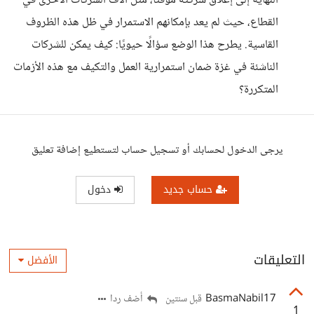
النهاية إلى إغلاق شركته مؤقتًا، مثل آلاف الشركات الأخرى في
القطاع، حيث لم يعد بإمكانهم الاستمرار في ظل هذه الظروف
القاسية. يطرح هذا الوضع سؤالًا حيويًا: كيف يمكن للشركات
الناشئة في غزة ضمان استمرارية العمل والتكيف مع هذه الأزمات
المتكررة؟
يرجى الدخول لحسابك أو تسجيل حساب لتستطيع إضافة تعليق
حساب جديد
دخول
التعليقات
الأفضل
BasmaNabil17
أضف ردا
قبل سنتين
1