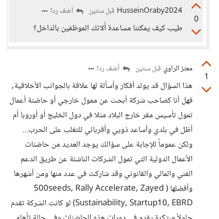
HusseinOraby2024
أضف ردا
قبل سنتين
0
طيب كيف يمكننا مساعدة أُلائك الموظفين بالداخل؟
معتز الراوي
أضف ردا
قبل سنتين
1
هذا السؤال قد يولد أفكار وأسألة لها علاقة بالجوانب الأخلاقية,
فهل أنا كصاحب شركة أبحث عن ممول خارجي أو حاضنة أعمال
تمول تأسيس مقر خارج البلاد مثلا في دول الخليج أو أوروبا أم
أظل في بلدي وأساعد ذويي وأقربائي للتغلب على الحرب...
ولكن عموماً للإجابة على سؤالك يوجد العديد من حاضنات
الأعمال الدولية التي تمول الشركات الناشئة عن طريق الدعم
الفني والمالي والقانوني وقد شاركت في عدد منها ومن أشهرها
وأفضلها ( 500seeds, Rally Accelerate, Zayed
Sustainability, Startup10, EBRD) لو كانت الشركة تقدم
حلولاً مبتكرة يقدم في دورات هذه الحاضنات وفي حالة تأهله