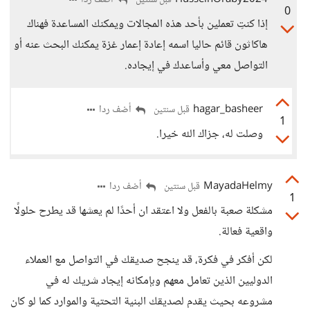
HusseinOraby2024
أضف ردا
قبل سنتين
0
إذا كنتِ تعملين بأحد هذه المجالات ويمكنك المساعدة فهناك
هاكاثون قائم حاليا اسمه إعادة إعمار غزة يمكنك البحث عنه أو
التواصل معي وأساعدك في إيجاده.
hagar_basheer
أضف ردا
قبل سنتين
1
وصلت له، جزاك الله خيرا.
MayadaHelmy
أضف ردا
قبل سنتين
1
مشكلة صعبة بالفعل ولا اعتقد ان أحدًا لم يعشها قد يطرح حلولًا
واقعية فعالة.
لكن أفكر في فكرة، قد ينجح صديقك في التواصل مع العملاء
الدوليين الذين تعامل معهم وبإمكانه إيجاد شريك له في
مشروعه بحيث يقدم لصديقك البنية التحتية والموارد كما لو كان