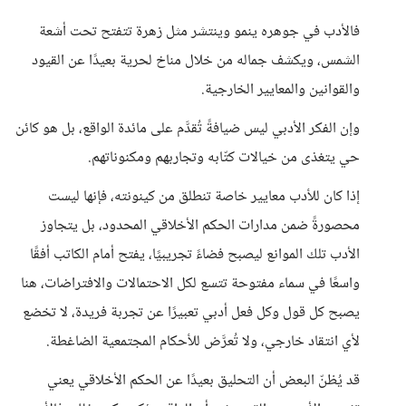
فالأدب في جوهره ينمو وينتشر مثل زهرة تتفتح تحت أشعة
الشمس، ويكشف جماله من خلال مناخ لحرية بعيدًا عن القيود
والقوانين والمعايير الخارجية.
وإن الفكر الأدبي ليس ضيافةً تُقدَّم على مائدة الواقع، بل هو كائن
حي يتغذى من خيالات كتّابه وتجاربهم ومكنوناتهم.
إذا كان للأدب معايير خاصة تنطلق من كينونته، فإنها ليست
محصورةً ضمن مدارات الحكم الأخلاقي المحدود، بل يتجاوز
الأدب تلك الموانع ليصبح فضاءً تجريبيًا، يفتح أمام الكاتب أفقًا
واسعًا في سماء مفتوحة تتسع لكل الاحتمالات والافتراضات، هنا
يصبح كل قول وكل فعل أدبي تعبيرًا عن تجربة فريدة، لا تخضع
لأي انتقاد خارجي، ولا تُعرَّض للأحكام المجتمعية الضاغطة.
قد يُظنّ البعض أن التحليق بعيدًا عن الحكم الأخلاقي يعني