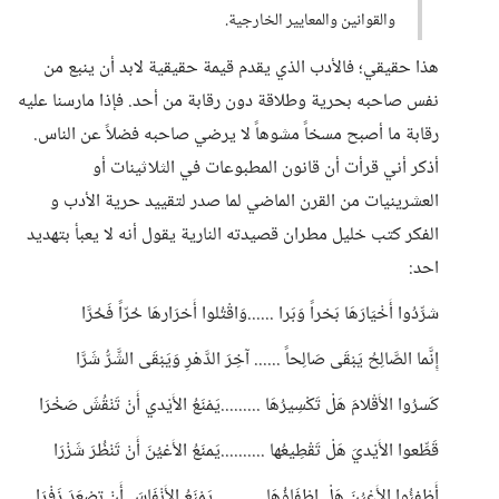
والقوانين والمعايير الخارجية.
هذا حقيقي؛ فالأدب الذي يقدم قيمة حقيقية لابد أن ينبع من
نفس صاحبه بحرية وطلاقة دون رقابة من أحد. فإذا مارسنا عليه
رقابة ما أصبح مسخاً مشوهاً لا يرضي صاحبه فضلاً عن الناس.
أذكر أني قرأت أن قانون المطبوعات في الثلاثينات أو
العشرينيات من القرن الماضي لما صدر لتقييد حرية الأدب و
الفكر كتب خليل مطران قصيدته النارية يقول أنه لا يعبأ بتهديد
احد:
شرِّدُوا أَخْيَارَهَا بَحْراً وَبَرا ......وَاقْتُلوا أَحْرَارهَا حُرّاً فَحُرَّا
إِنَّما الصَّالِحُ يَبْقَى صَالِحاً ...... آخِرَ الدَّهْرِ وَيَبْقَى الشَّرُّ شَرَّا
كَسرُوا الأَقْلامَ هَلْ تَكْسِيرُهَا .........يَمْنَعُ الأَيْدي أَنْ تَنْقُشَ صَخْرَا
قَطِّعوا الأَيْديَ هَلْ تَقْطِيعُها ..........يَمنَعُ الأَعْيُنَ أَنْ تَنْظُرَ شَزْرَا
أَطْفِئُوا الأَعْيُنَ هَلْ إِطْفَاؤُهَا .......... يَمْنَعُ الأَنْفَاسَ أَنْ تصْعَدَ زَفْرَا