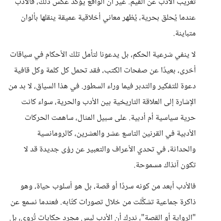
تغريب الأدب عن القيم. غير أن الواقع يؤكد عكس ذلك، فالأدب
عندما يُحلق بحرية، يُظهر معاني أخلاقية عميقة ينقلها بألوان
متباينة.
لا ينفي شرعية الحكم، بل يدعونا لتأمل تلك الأحكام في سياقات
أخرى، بعيدًا عن صفحات الكتب، فقد تحمل كل كلمة وكل قافية
دعوة للتفكير والتدبر فيما وراء السطور. في هذا السياق، لا بد من
الإشارة إلى العلاقة التاريخية بين الأدب والحرية، سواء كانت
حرية سياسية أم أدبية. على سبيل المثال، ساهمت الحركات
الأدبية في القرنين التاسع عشر والعشرين، كالرومانسية
والحداثة، في تحدي الأعراف والتعبير عن رؤى جديدة قد لا
تكون آنذاك مسموحة.
فالأدب أبعد من كونه سردًا أو قصة، بل هو أسلوب حياة، وهو
ذاكرة جماعية تشكَّلت من خلال تصورات كتّابه. فعندما نسمع عن
"الرواية أو القصة"، ندرك أن الأدب ليس مجرد حكايات تُروى، بل