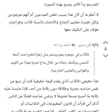
المترجم بدأ الأمر يصبح بهذه الصورة.
لا أعلم ما أن كان هذا بسبب نقص المبدعين، أم أنهم موجودين
ولكن تغيرت معايير النجاح والانتشار بالنسبة للأدب وتم إجبار
هؤلاء على التكيف معها
kjhj
أضف ردا
قبل سنتين
0
فالأدب في جوهره ينمو وينتشر مثل زهرة تتفتح تحت أشعة
الشمس، ويكشف جماله من خلال مناخ لحرية بعيدًا عن القيود
والقوانين والمعايير الخارجية.
هذا حقيقي؛ فالأدب الذي يقدم قيمة حقيقية لابد أن ينبع من
نفس صاحبه بحرية وطلاقة دون رقابة من أحد. فإذا مارسنا عليه
رقابة ما أصبح مسخاً مشوهاً لا يرضي صاحبه فضلاً عن الناس.
أذكر أني قرأت أن قانون المطبوعات في الثلاثينات أو
العشرينيات من القرن الماضي لما صدر لتقييد حرية الأدب و