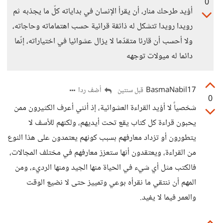
0
أؤيد طرحك منار، أن يقرأ الإنسان في بداياته كلّ ما يجذبه ثم
رويدا رويدا تتشكل له ذائقة قرائية حسب اهتماماته وحاجاته،
ولا أحسب أن قارئا متقدّما لا يزال عشوائيا في اختياراته، إنّما
دائما له ميولات توجهه
BasmaNabil17
أضف ردا
قبل سنتين
0
شخصياً لا أؤيد القراءة العشوائية، إذ أنني أعرف الكثيرون ممن
يحبون قراءة كل كتاب يقع تحت أيديهم، ولكنهم للأسف لا
يتطورون أو تزداد معارفهم بسبب كونهم يعتمدون على هذا النوع
من القراءة، ويعتقدون أنها ستعزز معارفهم في مختلف المجالات،
فالكتب مثل أي شيء في الحياة منها الجيد ومنها الرديء، ومن
المهم أن ننتقي ما نقرأه بوعي وتمييز حتى لا نضيع الوقت
والعمر فيما لا يفيد.