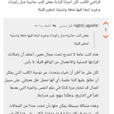
قرائتي للكتب لكن احيانا قراءة بعض كتب جانبية مثل راويات
وغيره ايضا فيها متغة وتسلية لتتغير قليلا
raghd_agaafar
أضف ردا
قبل سنتين
1
بعض كتب جانبية مثل راويات وغيره ايضا فيها متغة وتسلية
لتتغير قليلا
هذه كتب عامة لا تندرج تحت مجال معين، أعتقد أنّ بإمكانك
قراءتها للتسلية والانفصال عن الواقع قليلًا. لا بأس.
لكن على ما أظن أنّ ضياء يتحدث عن نوعية الكتب التي يمكن
أن نطلق عليها كتبًا علمية، أي أنها تحمل ثقل معرفي. على سبيل
المثال قد تختار مرة كتابًا في علم النفس، والمرة التي بعدها
تقرأ في التاريخ، وهكذا بنهجٍ غير مترابط.
وهذه مشكلة بسيطة يمكن حلها بأن تحدد عددًا من المجالات
التي تستهدف الاستزادة فيها، وتختار الكتب على هذا الأساس.