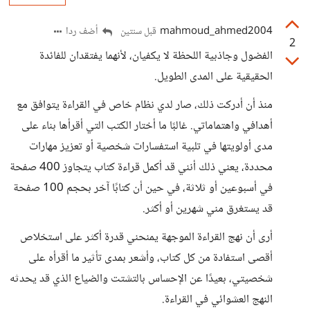
mahmoud_ahmed2004
أضف ردا
قبل سنتين
2
الفضول وجاذبية اللحظة لا يكفيان، لأنهما يفتقدان للفائدة
الحقيقية على المدى الطويل.
منذ أن أدركت ذلك، صار لدي نظام خاص في القراءة يتوافق مع
أهدافي واهتماماتي. غالبًا ما أختار الكتب التي أقرأها بناء على
مدى أولويتها في تلبية استفسارات شخصية أو تعزيز مهارات
محددة، يعني ذلك أنني قد أكمل قراءة كتاب يتجاوز 400 صفحة
في أسبوعين أو ثلاثة، في حين أن كتابًا آخر بحجم 100 صفحة
قد يستغرق مني شهرين أو أكثر.
أرى أن نهج القراءة الموجهة يمنحني قدرة أكثر على استخلاص
أقصى استفادة من كل كتاب، وأشعر بمدى تأثير ما أقرأه على
شخصيتي، بعيدًا عن الإحساس بالتشتت والضياع الذي قد يحدثه
النهج العشوائي في القراءة.