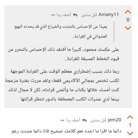
Amany11
أضف ردا
قبل سنتين
0
بعيدًا عن الإحساس بالتشتت والضياع الذي قد يحدثه النهج
العشوائي في القراءة..
على عكسك محمود، كثيرا ما أفتقد ذلك الإحساس بالتحرر من
قيود الخطط المسبقة للقراءة..
ربما ذلك بسبب إضطراري معظم الوقت على القراءة الموجهة
لكتب تختص بمجالي الأكاديمي فقط؛ ولقد مررت بفترة مزعجة
كنت أمسك خلالها بكتاب ما وأتمنى قراءته، لكن لا مجال لذلك
بينما لدي عشرات الكتب المصطفة بالدور تنتظر قرائتها
jem20
أضف ردا
قبل سنتين
1
دائما ما اقرا ما اجده نعم كلامك صحيح فانا دائما مشتت رغم