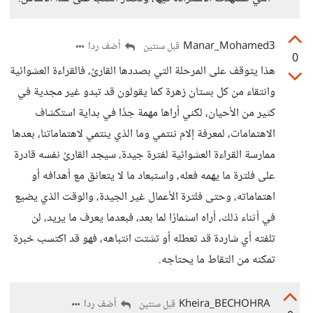
Manar_Mohamed3
أضف ردا
قبل سنتين
0
هذا يتوقف على المرحلة التي بصددها القارئ، فالقراءة العشوائية
وانتقاء من كل بستان زهرة كما يقولون قد تبدو غير مجدية في
كثير من الأحيان، لكني أراها مهمة جدًا في بداية استكشاف
الاهتمامات، لمعرفة إلام ننتمي وما الذي ينتمي لاهتماماتنا، بعدها
ممارسة القراءة العشوائية لفترة جيدة، سيجد القارئ نفسه قادرة
على فلترة ما يهمه فعله، واستبعاد ما لا يتعانق مع أهدافه أو
اهتماماته، وحتى فلترة الأعمال غير الجيدة، والوقت الذي يضيع
في أثناء ذلك، أراه اسثمارًا لما بعد، فبعدما يعرف ما يريد، لن
تلفته أي شاردة قد تعطله أو تشتت انتباهه، فهو قد اكتسب خبرة
تمكنه من التقاط ما يحتاجه.
Kheira_BECHOHRA
أضف ردا
قبل سنتين