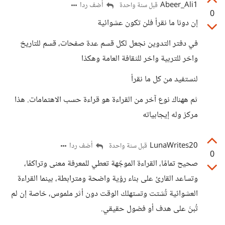
Abeer_Ali1
أضف ردا
قبل سنة واحدة
0
إن دونا ما نقرأ فلن تكون عشوائية
في دفتر التدوين نجعل لكل قسم عدة صفحات، قسم للتاريخ
واخر للتربية واخر للثقافة العامة وهكذا
لنستفيد من كل ما نقرأ
ثم ههناك نوع آخر من القراءة هو قراءة حسب الاهتمامات. هذا
مركز وله إيجابياته
LunaWrites20
أضف ردا
قبل سنة واحدة
0
صحيح تمامًا، القراءة الموجّهة تعطي للمعرفة معنى وتراكمًا،
وتساعد القارئ على بناء رؤية واضحة ومترابطة، بينما القراءة
العشوائية تُشتت وتستهلك الوقت دون أثر ملموس، خاصة إن لم
تُبنَ على هدف أو فضول حقيقي.