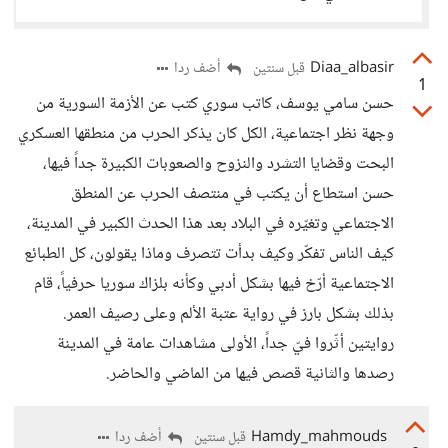
Diaa_albasir
أضف ردا
قبل سنتين
1
حسن سامي يوسف، كاتب سوري كتب عن الأزمة السورية من
وجهة نظر اجتماعية، الكل كان يذكر الحرب من منطقها العسكري
البحت وقضايا التشرد والنزوح والصعوبات الكبيرة جداً فيها،
حسن استطاع أن يكتب في منتصف الحرب عن المنطق
الاجتماعي وتغيّره في البلاد بعد هذا الحدث الكبير في المدينة،
كيف الناس تفكّر وكيف بدأت تتصرف وماذا يقولون، كل الطبائع
الاجتماعية أرّخ فيها بشكل أدبي وكأنه بلزاك سوريا حرفياً، قام
بذلك بشكل بارز في رواية عتبة الألم وعلى رصيف العمر.
روايتين أثّروا فيّ جداً، الأولى مشاهدات عامة في المدينة
رصدها والثانية قصص فيها من الماضي والحاضر.
Hamdy_mahmouds
أضف ردا
قبل سنتين