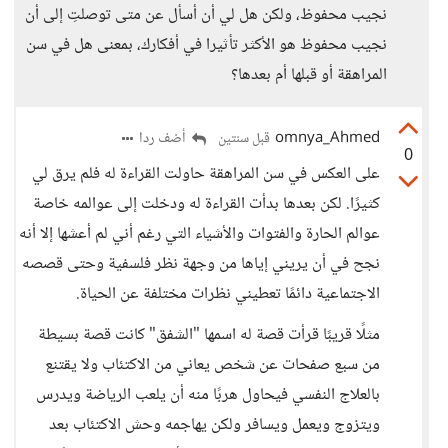
نجيب محفوظ، ولكن هل لي أن أسأل عن متى توصلتِ إلى أن
نجيب محفوظ هو الأكثر تأثيرا في أفكارك، بمعنى هل في سن
المراهقة أو قبلها أم بعدها؟
omnya_Ahmed
أضف ردا
قبل سنتين
0
على العكس في سن المراهقة حاولت القراءة له فلم يرق لي
كثيرًا. لكن بعدها بدأت القراءة له ودخلت إلى عوالمه خاصة
عوالم الحارة والفتوات والأشياء التي رغم أني لم أعشها إلا أنه
نجح في أن يريني إياها من وجهة نظر فلسفية وحتى قصصه
الاجتماعية دائمًا تعطيني نظرات مختلفة عن الحياة.
مثلًا قريبًا قرأت قصة له اسمها "الشفق" كانت قصة بسيطة
من سبع صفحات عن شخص يعاني من الاكتئاب ولا يقتنع
بالعلاج النفسي فيحاول هربًا منه أن يلعب الرياضة ويدرس
ويتزوج ويعمل ويسافر ولكن يهاجمه وحش الاكتئاب بعد