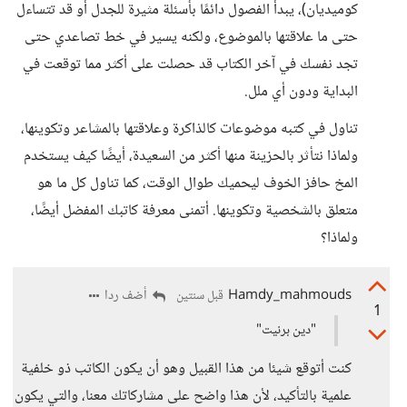
كوميديان)، يبدأ الفصول دائمًا بأسئلة مثيرة للجدل أو قد تتساءل
حتى ما علاقتها بالموضوع، ولكنه يسير في خط تصاعدي حتى
تجد نفسك في آخر الكتاب قد حصلت على أكثر مما توقعت في
البداية ودون أي ملل.
تناول في كتبه موضوعات كالذاكرة وعلاقتها بالمشاعر وتكوينها،
ولماذا نتأثر بالحزينة منها أكثر من السعيدة، أيضًا كيف يستخدم
المخ حافز الخوف ليحميك طوال الوقت، كما تناول كل ما هو
متعلق بالشخصية وتكوينها. أتمنى معرفة كاتبك المفضل أيضًا،
ولماذا؟
Hamdy_mahmouds
أضف ردا
قبل سنتين
1
"دين برنيت"
كنت أتوقع شيئا من هذا القبيل وهو أن يكون الكاتب ذو خلفية
علمية بالتأكيد، لأن هذا واضح على مشاركاتك معنا، والتي يكون