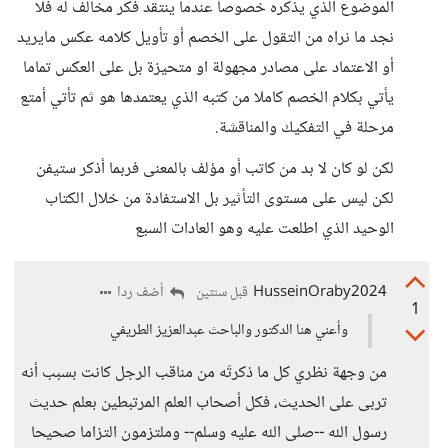
الموضوع الذي يذكره خصوصاً عندما ينتقد فكر مخالف له فلا
نجد ما نراه من التقول على الخصم أو تأويل كلامه عكس مايريد
أو الاعتماد على مصادر مجهولة او متحيزة بل على العكس تماما
يأتي بكلام الخصم كاملا من كتبه الذي يعتمدها هو ثم تأتي أمتع
مرحلة في التفكيك والمناقشة.
لكن لو كان لا بد من كاتب أو مؤلف بالمعنى فربما أذكر ستيفن
لكن ليس على مستوى التأثير بل الاستفادة من خلال الكتاب
الوحيد الذي اطلعت عليه وهو العادات السبع
HusseinOraby2024
أضف ردا
قبل سنتين
1
وأعني هنا الدكتور والباحث عبدالعزيز الطريفي
من وجهة نظري كل ما ذكرتَه من مناقب الرجل كانت بسبب أنه
تربى على الحديث، فكل أصحاب العلم المرتبطين بعلم حديث
رسول الله --صلى الله عليه وسلم-- وملتزمون التزاما صحيحا