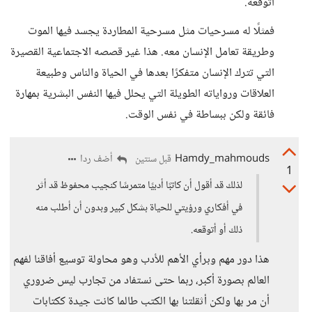
أتوقعه.
فمثلًا له مسرحيات مثل مسرحية المطاردة يجسد فيها الموت
وطريقة تعامل الإنسان معه. هذا غير قصصه الاجتماعية القصيرة
التي تترك الإنسان متفكرًا بعدها في الحياة والناس وطبيعة
العلاقات ورواياته الطويلة التي يحلل فيها النفس البشرية بمهارة
فائقة ولكن ببساطة في نفس الوقت.
Hamdy_mahmouds
أضف ردا
قبل سنتين
1
لذلك قد أقول أن كاتبًا أدبيًا متمرسًا كنجيب محفوظ قد أثر
في أفكاري ورؤيتي للحياة بشكل كبير وبدون أن أطلب منه
ذلك أو أتوقعه.
هذا دور مهم وبرأي الأهم للأدب وهو محاولة توسيع أفاقنا لفهم
العالم بصورة أكبر، ربما حتى نستفاد من تجارب ليس ضروري
أن مر بها ولكن أثقلتنا بها الكتب طالما كانت جيدة ككتابات