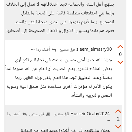
بمنهج أهل السنة والجماعة تجد اختلافاتهم لا تصل إلى الخلاف
وإنما هي اختلافات منطقية قائمة على الحجة والدليل
الصحيح. ربما لأنهم تعودوا على تحري صحة المتن والسند
فتجدهم دائما ينسبون الأقوال والأفعال الصحيحة إلى أصحابها.
sleem_elmasry00
أضف ردا
قبل سنتين
0
جزاك الله خيرا أخي حسين أبدعت في تحليلك، لكن أرى
بعض النماذج تشتري بعلم الحديث أو العلم عن الله عموما ثمناً
بخساً وعند التطبيق تجد هذا العلم يلقى وراء الظهر، ربما
يكون الأمر له مؤثرات أخرى مساعدة مثل صدق النية وسوية
النفس والتربية والنشأة.
HusseinOraby2024
أضف ردا
قبل سنتين
قبل سنتين
2
هؤلاء مشكلتهم في مَن أخذوا عنهم العلم من البداية.