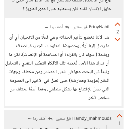
نوع من الانحياز. فكيف تتعاملين مع هذا الأمر الذي حتى لو
حاول الإنسان نقده فلن يستطيع على المدى الطويل؟
ErinyNabil
أضف ردا
قبل سنتين
2
هذا لأننا نخضع لتأثير الحداثة وهي فعلًا من الانحياز، أي أن
ما يصل إلينا أولًا، وخصوصًا المعلومات الجديدة، نصدقه
وبشدة ( سواء كان بالقراءة أو المشاهدة أو الإنصات)، لكن ما
أن ندرك هذا الأمر، نُخضه تلك الأفكار للتفكير النقدي والتحليل
ونبدأ في البحث عنها في شتى المصادر ومن مختلف وجهات
النظر (مؤيدة ومعارضة) حتى نصل في الأخير إلى المعلومة
التي نميل للإقتناع بها بشكل منطقي، وهذا أيضًا يختلف من
شخص لآخر.
Hamdy_mahmouds
أضف ردا
قبل سنتين
1