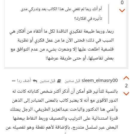
0
أم أنكِ ربما لم تقعي على هذا الكاتب بعد وتدركي مدى
تأثيره في افكارك؟
ربما، وربما طبيعة تفكيري الناقدة لكل ما أتلقاه من أفكار هي
السبب في ذلك؛ فحتى الآن ما من عمل فكري أو نظرية
فلسفية اطلعت عليها إلا وشعرت بشيء من عدم التوافق مع
بعض تفاصيلها، أو حتى طريقة عرضها!
sleem_elmasry00
أضف ردا
قبل سنتين
قبل سنتين
2
بالنسبة للتأثير فلو أمكن أن أذكر أكثر شخص كتاباته كانت له
الدور الأقوى مع أنه لا يعتبر كاتب بالمعنى المتبادر إلى الذهن
وأعني هنا الدكتور والباحث عبدالعزيز الطريفي، الرجل يمتلك
قدرة استثنائية على الترتيب والتصنيف وربط النقاط ببعضها
البعض عبر تسلسل متدرج، بالإضافة لأهم نقطة وهو تفصيله عن