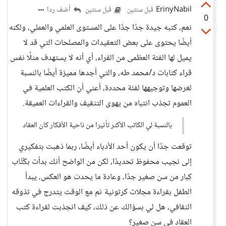
ErinyNabil
أضف ردا
قبل سنتين
قبل سنتين
0
نعم، كتبه جيدة جدًا جدًا على المستوى العلمي والعملي، ولكنه
أيضًا يحتوى على بعض التعقيدات والمصلحات التي قد لا
يميل لها الفئة العظمى من القراء، أي أنه لا يستهدف مثلًا نفس
قراء كتابات د/محمد طه، والتي أجدها مميزة أيضًا بالنسبة
لغرضها وتوجيهها لفئة محددة، أعني أن الكتب العلمية في
العموم تجذب انتباه من يهوى التثقيف والقراءات العميقة.
بالنسبة لي الكاتب الأكثر تأثيرا من ناحية الأفكار كان العقاد
توقعت جدًا أن يكون أحد الأدباء أيضًا، ربما ذهبت بتفكيري
إلى نجيب محفوظ تحديدًا، لكن من الواضح أنك بدأت بكُتًاب
كِبار من سن صغير جدًا، وعادة ما يحدث هو العكس، يبدأ
الطفل بقراءة مجلات كرتونية ثم مع الوقت يتدرج في تذوقه
الثقافي، هل لي بسؤالك عن ذلك، كيف انجذبت لقراءة كتب
العقاد في سن صغير؟