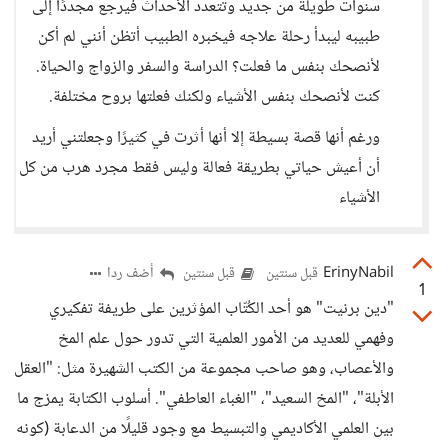
سنوات طويلة من جديد وتتعدد الأحداث فيرجع مجددًا إلى
طبيبه ليبدأ رحلة علاجه فيخبره الطبيب أتظن أنني لم أكن
لأنصحك بنفس ما فعلت؟ الدراسة والسفر والزواج والحياة.
كنت لأنصحك بنفس الأشياء ولكنك فعلتها بروح مختلفة.
ورغم أنها قصة بسيطة إلا أنها أثرت في كثيرًا وجعلتني أريد
أن أعيش حياتي بطريقة فعالة وليس فقط مجرد هرب من كل
الأشياء
ErinyNabil
أضف ردا
قبل سنتين
قبل سنتين
1
"دين برنيت" هو أحد الكُتّاب المؤثرين على طريفة تفكيري
وفهمي للعديد من الأمور العلمية التي تدور حول علم المخ
والأعصاب، وهو صاحب مجموعة من الكتب الشهيرة مثل: "العقل
الأبلة"، "المخ السعيد"، "الغباء العاطفي". أسلوب الكتابة يمزج ما
بين العلمي الأكاديمي والتبسيط مع وجود قليلًا من الدعابة (كونه