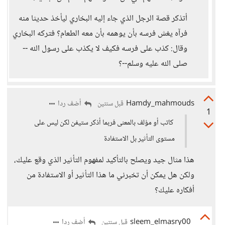
أتذكر قصة الرجل الذي جاء إليه البخاري ليأخذ حديثا منه
فرآه يغش فرسه بأن يوهمه بأن معه الطعام؟ فتركه البخاري
وقال: كذب على فرسه فكيف لا يكذب على رسول الله --
صلى الله عليه وسلم--؟
Hamdy_mahmouds
أضف ردا
قبل سنتين
1
كاتب أو مؤلف بالمعنى فربما أذكر ستيفن لكن ليس على
مستوى التأثير بل الاستفادة
هذا مثال جيد ويصلح بالتأكيد لمفهوم التأثير الذي وقع عليك،
ولكن هل يمكن أن تخبرني ما هذا التأثير أو الاستفادة من
أفكاره عليك؟
sleem_elmasry00
أضف ردا
قبل سنتين