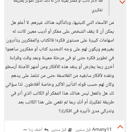
فلا أذكر كاتب أو مفكر بعينه كان له ذلك الدور المؤثر بطريقة
تفكيري
من الأسماء التي كتبتيها، وبالتأكيد هنالك غيرهم. لا أعلم هل
يمكن أن لا يقف الشخص على مفكر أو أديب معين كانت له
اسهامات كبيرة على مستوى فكره! فالكتاب والمفكرين يتأثرون
بغيرهم ويكون لهم على وجه التحديد كتاب أو مفكرين ساهموا
في تطوير فكره حتى لو في مرحلة معينة وبعد وقت وقراءة
أخرى ربما يعارض أو ينقد هذه الأفكار ومن أشهر الأمثلة أرسطو
ونقده لأفكار سابقيه من الفلاسفة حتى من تتلمذ على يدهم
وكان لهم حسب قوله التأثير الأكبر وخاصة أفلاطون. لذا سؤالي
لك هل بالفعل ليس هنالك هذا المفكر أو الكاتب الذي أثر في
طريقة تفكيرك أم أنكِ ربما لم تقعي على هذا الكاتب بعد
وتدركي مدى تأثيره في افكارك؟
Amany11
أضف ردا
قبل سنتين
قبل سنتين