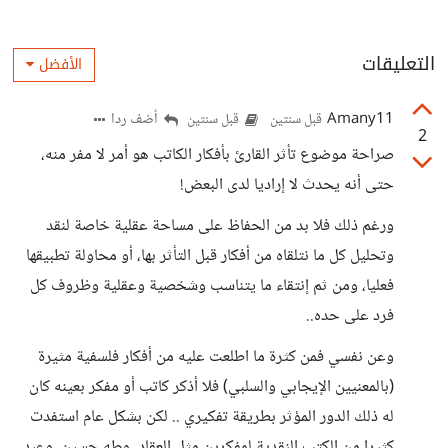
التعليقات
الأفضل
Amany11
أضف ردا
قبل سنتين
قبل سنتين
2
صراحة موضوع تأثر القارئ بأفكار الكاتب هو أمر لا مفر منه،
حتى أنه يحدث لا إراديا لدى البعض!
ورغم ذلك فلا بد من الحفاظ على مساحة عقلية خاصة لنقد
وتحليل كل ما نتلقاه من أفكار قبل التأثر بها، أو محاولة تطبيقها
فعليا، ومن ثم إنتقاء ما يتناسب وشخصية وعقلية وظروف كل
فرد على حده..
وعن نفسي فمن كثرة ما اطلعت عليه من أفكار فلسفية مثيرة
(بالمعنيين الإيجابي والسلبي) فلا أذكر كاتب أو مفكر بعينه كان
له ذلك الدور المؤثر بطريقة تفكيري .. لكن بشكل عام استفدت
كثيرا من الكتب النقدية لمفكرين مثل العقاد، وطه حسين، وعبد