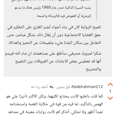
يشبه السيرة الذاتية صدر عام 1960 وليس هناك ما يدعو
للرمزية أو الغموض فيه فالرسالة واضحة
تلميح الرواية كان في بناء أجواء تُجبر القارئ على التفكير في
عمق القضايا الاجتماعية دون أن يُقال ذلك بشكل مباشر، حتى
التفاعل بين سكان البلدة مليء بتلميحات عن التحيز والعدالة.
شكرا لمرورك صديقي، سأطلع على مساهمتك ان شاء الله فيبدو
أنها قد تعطيني بعض الاجابات عن الفروقات بين التلميح
والتصريح
Abdelrahman212
أضف ردا
قبل سنتين
1
كما قلت بالطبع الأدب يحتاج لكليهما، ولكن الأكثر تأثيرًا علي هو
الهمس بالتأكيد، لما فيه من قوة في حكاية القصة واستخدامه
لمبدأ أظهر ولا تحكي، أتذكر كم كانت روايات معينة في مشاهد