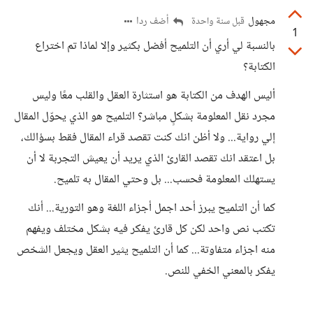
مجهول
أضف ردا
قبل سنة واحدة
1
بالنسبة لي أري أن التلميح أفضل بكثير وإلا لماذا تم اختراع
الكتابة؟
أليس الهدف من الكتابة هو استثارة العقل والقلب معًا وليس
مجرد نقل المعلومة بشكلٍ مباشر؟ التلميح هو الذي يحوّل المقال
إلي رواية... ولا أظن انك كنت تقصد قراء المقال فقط بسؤالك،
بل اعتقد انك تقصد القارئ الذي يريد أن يعيش التجربة لا أن
يستهلك المعلومة فحسب... بل وحتي المقال به تلميح.
كما أن التلميح يبرز أحد اجمل أجزاء اللغة وهو التورية... أنك
تكتب نص واحد لكن كل قارئ يفكر فيه بشكل مختلف ويفهم
منه اجزاء متفاوتة... كما أن التلميح يثير العقل ويجعل الشخص
يفكر بالمعني الخفي للنص.