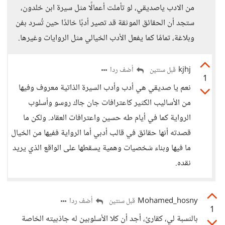
من الادب ياصديقي، لو تأملت أعمالًا مثل سيرة ابن خلدون،
ستجد أن الحقائق الموثقة قد تصير أدبًا خالدًا حين تُسرد بفن
وبلاغة، تمامًا كما يفعل الأدب الخيالي مثل الروايات وغيرها.
kjhj
أضف ردا
قبل سنتين
1
نعم يا صديقي هي أدب وأدب السيرة الذاتية معروف وفيها
من الأساليب الكثير كاعترافات جان جاك روسو وأسلوب
الرواية كما في أيام طه حسين واعترافات العقاد. ولكن ما
قصدته أنها حقائق في قالب أدبي أما الرواية ففيها من الخيال
ما فيها وبناء شخصيات وهمية يسقطها على الواقع الذي يريد
نقده.
Mohamed_hosny
أضف ردا
قبل سنتين
1
بالنسبة لي، كقارئ، أجد أن كلا الأسلوبين له جاذبيته الخاصة