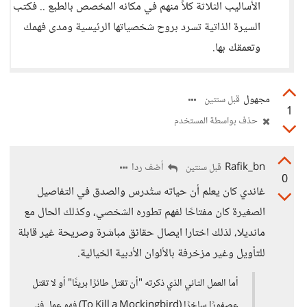
الأساليب الثلاثة كلاً منهم في مكانه المخصص بالطبع .. فكتب
السيرة الذاتية تسرد بروح شخصياتها الرئيسية ومدى فهمك
وتعمقك بها.
مجهول
قبل سنتين
1
حذف بواسطة المستخدم
Rafik_bn
أضف ردا
قبل سنتين
0
غاندي كان يعلم أن حياته ستُدرس والصدق في التفاصيل
الصغيرة كان مفتاحًا لفهم تطوره الشخصي، وكذلك الحال مع
مانديلا، لذلك اختارا ايصال حقائق مباشرة وصريحة غير قابلة
للتأويل وغير مزخرفة بالألوان الأدبية الخيالية.
أما العمل الثاني الذي ذكرته "أن تقتل طائرًا بريئًا" أو لا تقتل
عصفورًا ساخرًا (To Kill a Mockingbird) فهو عمل فني