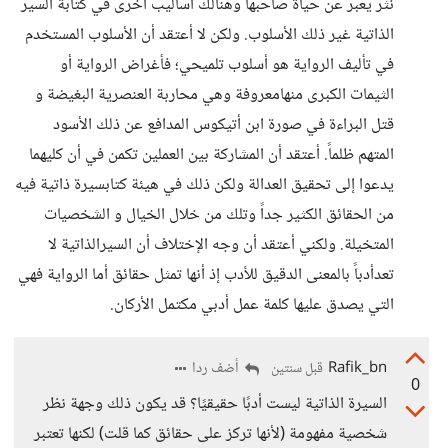
نثر يعبر عن حياة صاحبها وهنالك أساليب أخرى في كتابة السير
الذاتية غير ذلك الأسلوب. ولكن لا أعتقد أن الأسلوب المستخدم
في تأليف الرواية هو أسلوب تلميحي؛ فأغراض الرواية أو
الثيمات الكبرى منهامعروفة وهي محاربة العنصرية البغيضة و
قتل البراءة في صورة ابن أتيكوس المدافع عن ذلك الأسود
المتهم ظلماً. أعتقد أن المشاركة بين العملين تكمن في أن كليهما
يدعوا إلى تحقيق العدالة ولكن ذلك في هيئة كتابسيرة ذاتية فيه
من الحقائق الكثير جداً وتلك من خلال الخيال و الشخصيات
المتخيلة. ولكني أعتقد أن وجه الإختلاف أن السيرالذاتية لا
تعدأدباً بالمعنى الدقيق للأدب إذ أنها تمثل حقائق أما الرواية فهي
التي يصدق عليها كلمة عمل أدبي مكتمل الأركان.
Rafik_bn
أضف ردا
قبل سنتين
0
السيرة الذاتية ليست أدبًا حقيقيًا؟ قد يكون ذلك وجهة نظر
شخصية مفهومة (لأنها تركز على حقائق كما قلت) لكنها تعتبر