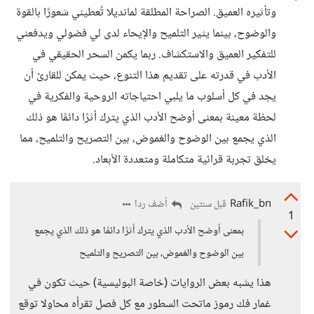
وتأثيره العميق. الصراحة المطلقة لمانديلا تُعطيني شعورًا بالقوة
والوضوح، بينما يثير التلميح والإيحاء لدى لي فضولي ويدفعني
للتفكير العميق والاستكشاف. ربما يكمن السحر الحقيقي في
الأدب في قدرته على تقديم هذا التنوع، حيث يمكن للقارئ أن
يجد في كل أسلوب ما يلبي احتياجاته الروحية والفكرية في
لحظة معينة بمعنى أوضح الأدب الذي يترك أثرًا دائمًا هو ذلك
الذي يجمع بين الوضوح والغموض، بين التصريح والتلميح، مما
يخلق تجربة قرائية متكاملة ومتعددة الأبعاد.
Rafik_bn
أضف ردا
قبل سنتين
1
بمعنى أوضح الأدب الذي يترك أثرًا دائمًا هو ذلك الذي يجمع
بين الوضوح والغموض، بين التصريح والتلميح
هذا يشبه بعض الروايات (خاصة البوليسية) حيث تكون في
غمار فك رموز ماتحت السطور مع كل فصل تقرأه محاولا توقع