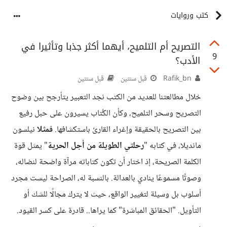
كتب وروايات
التصريح أم التلميح، أيهما أكثر جذبا وتأثيرا في
9
الأدب؟
Rafik_bn
قبل سنتين
قبل سنتين
خلال مطالعتنا للعديد من الكتب نجد التعبير يتأرجح بين وضوح
التصريح وسحر التلميح، وكأن الكُتاب يسيرون على حبل رفيع
بين التصريح بالحقيقة وإغراء القارئ باستكشافها.
فمثلا
نيلسون
مانديلا، في كتابه "
رحلتي الطويلة من أجل الحرية
" يمثل قوة
الكلمة الصريحة، إذ اختار أن تكون كتاباته مرآة واضحة لنضاله،
وصوتًا مسموعًا ينادي بالعدالة. بالنسبة له، الصراحة ليست مجرد
أسلوب بل وسيلة لتغيير الواقع، حيث لا يترك مجالًا للشك أو
التأويل. "الحقائق المباشرة" كما يراها.. قادرة على كسر القيود.