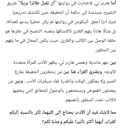
أما
هاربر لي، فاختارت في روايتها "
أن تقتل طائرًا بريئًا
" طريق
التلميح، مستندة إلى حكمة أن الحقيقة حين تُكتشف تدريجيًا
تترك أثرًا أعمق. أتيكوس في روايتها لم يكن خطيبًا يدعو للعدالة،
بل مثالًا هادئًا يلهم القارئ لاكتشافها بنفسه. التلميح في نظرها هو
حلقة الوصل بين الكاتب والقارئ، حيث يكمن الجمال في ما يُفهم
بين السطور.
بين
جهر مانديلا وهمس هاربر لي، يظهر الأدب كمرآة متعددة
الأوجه.
ويفترق القراء هنا
بين
من ينتظرون الحقيقة بفارغ
الصبر ولا يملكون الوقت والقدرة لفك شيفرات الأدب..
وبين
من
يفضلون الغموض ويستمتعون بالوصول للحقائق التي يخفيها
الكاتب تحت السطور بأنفسهم.
مما لاشك فيه أن الأدب يحتاج الى كليهما، لكن بالنسبة إليكم
كقراء، أيهما أكثر تأثيرا عليكم وجذبا لكم؟