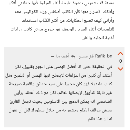
معينة قد تشعرني بنشوة عارمة أثناء القراءة لأنها جعلتني أفكر
وأفكك الأسرار معها كأن الكاتب أدخلني وراء الكواليس معه
وأراني كيف تصنع الحكايات، من أكثر الكُتّاب استخداما
للتلميحات أثناء السرد والوصف هو جورج مارتن كاتب روايات
أغنية الجليد والنار.
Rafik_bn
أضف ردا
قبل سنتين
0
في الحقيقة حتى انا أفضل الهمس على الجهر بقلييل، لكن
أعتقد أن كثيرا من المؤلفات لايصلح فيها الهمس أو التلميح مثل
كتاب مانديلا فهو كان مجبرا على سرد حقائق واقعية صريحة
غير قابلة للتأويل لإيصالها للعالم، لكن مع ذلك أعتقد برأيي
الشخصي انه يمكن الدمج بين الاسلوبين بحيث تجعل القارئ
يعيش موقف الظلم ويشعر به من خلال سطورك قبل أن تقول
له ان هذا ظلم