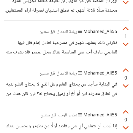
أرى أن المنصة كان من الأولى أن تطبقه كنظام تجريبي لفترة
واختارك بعيدًا عن الوعود الخيالية والغير مسئولة فكن واقعي
محددة مثلًا ثلاثة أشهر، ثم تطلق استبيان لمعرفة اراء المستقلين،
وصريح، ثالثًا: عند تقديمك العرض لا تقدم عرضك بالتوسل
ومعرفة مميزات وعيوب نظام العضوية الجديد.
والرجاء والمجاملة، بل قدمه بموضوعية وتوازن ومنطقية وواذكر
Mohamed_Ali55
ريادة الأعمال
قبل سنتين
تحديدًا ما
1
ذكرني ذلك بمشهد شهير في مسرحية لعادل إمام قال فيها
للقاضي عارف أخر نفق العباسية هناك محل عصير فلا تشرب منه
لأنه سيء جدًا فكانت هذه دعاية سلبية لمحل العصير ولكنها
تحولت إلى دعاية مجانية جلبت الكثير من الفضوليين الذين
Mohamed_Ali55
ريادة الأعمال
قبل سنتين
0
يريدون التعرف على محل العصير المذكور في المسرحية رغم
في البداية سأجد من يحتاج القلم وهل الذي لا يحتاج القلم لديه
اعتراف الجمهور بسوء العصير بالفعل إلا أنه حقق مكاسب من
في نطاق معارفه ابن أو أخ أو زميل يحتاج له؟ فإن كان هناك من
هذه الدعاية. والحل هنا هو استغلال هذه الدعاية السلبية إذا كان
يحتاجه يمكنني إقناعه بأن يقدمه كهدية لهؤلاء، ثم ذكر ما
لها مردود سلبي، أو تجاهلها والتركيز على تطوير السلبيات
سيترتب على عدم وجود القلم في مواقف محدده من مشكلات
Mohamed_Ali55
تطوير الويب
قبل سنتين
الذكورة
0
ومآذق، وكيف أن القلم كان سيحل له مشكلات عديدة؟، ثم ذكر
إذا أردت أن تتعلمي أي شيء فلابد أولًا من تطوير وتحسين لغتك
مميزات القلم وما هو موجود فيه وليس موجود في غيره، وأنه