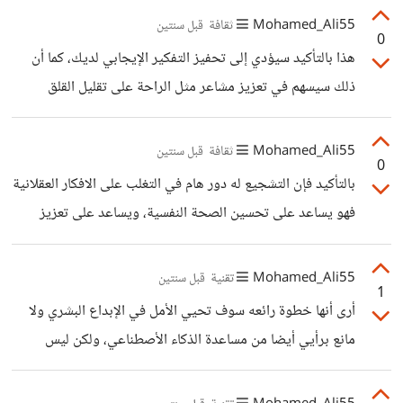
التعاطف مع النفس وفهم أنك لست وحدك في تجربة هذه الأفكار،
Mohamed_Ali55
ثقافة
قبل سنتين
0
كمان ذلك يساعد على تحديد هذه الأفكار وتغييرها وتعزيز
هذا بالتأكيد سيؤدي إلى تحفيز التفكير الإيجابي لديك، كما أن
الشعور بالسيطرة على هذه الأفكار.
ذلك سيسهم في تعزيز مشاعر مثل الراحة على تقليل القلق
والتوتر، كما أن توجيه العقل إلى الإحساس يساعد على التركيز
على مشاعرك على فهم نفسك بشكل أفضل.
Mohamed_Ali55
ثقافة
قبل سنتين
0
بالتأكيد فإن التشجيع له دور هام في التغلب على الافكار العقلانية
فهو يساعد على تحسين الصحة النفسية، ويساعد على تعزيز
الثقة بالنفس وتقليل القلق والاكتئاب، وعلى تعزيز التفكير
الإيجابي، والتركيز على الحلول بدلاً من المشاكل، كما أنه يساهم
Mohamed_Ali55
تقنية
قبل سنتين
1
في تحسين العلاقات، وعلى التواصل بشكل أفضل مع الآخرين
أرى أنها خطوة رائعه سوف تحيي الأمل في الإبداع البشري ولا
وبناء علاقات قوية.
مانع برأيي أيضا من مساعدة الذكاء الأصطناعي، ولكن ليس
كمقدم محتوى أساسي حتى تعود الثقة إلى المبدعين في نتائج
أعمالهم فالجميع الآن أصبح مبدع وهو بالأساس يستخدم الذكاء