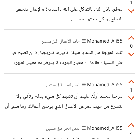
1
والإنسان كذلك فهو عنصر من عناصر الطبيعة أيضا. فإن تغيرت
موفق بإذن الله، بالتوكل على الله والمثابرة والإتقان يتحقق
خواصه تغير شخصه، وتبدل لشخص أو عنصر أخر سواء إلى
النجاح، ولكل مجتهد نصيب.
الأفضل أو الأسوأ
Mohamed_Ali55
ريادة الأعمال
قبل سنتين
0
تلك الموجة من الدعايا سيقل تأثيرها تدريجيا إلا أن تصبح في
طي النسيان طالما أن معيار الجودة لا يتوفر مع معيار الشهرة
بالتأكيد فإن استمرارية النجاح تتطلب استمرارية الجودة والدعاية
معًا فكلاهما مترابط حتى يتحقق النجاج وهما عنصران مهمان
Mohamed_Ali55
العمل الحر
قبل سنتين
1
لنجاح أي أعمال بالإضافة إلى عوامل أخرى مهمة لتحقيق هذا
مرحبا محمد أولًا: عليك أن تضبط كل شيء بدقة وتأني ولا
النجاح.
تتسرع من حيث معرض الأعمال الذي يوضح أعمالك وما سبق أن
قمت به والمهارات التي تتقنها، ثانيًا: أذكر مؤهلات ودوراتك
ومهاراتك وخبراتك، وما يمكنك أن تنجزه وتقوم به، وأن تذكر ما
Mohamed_Ali55
العمل الحر
قبل سنتين
4
يميزك عن غيرك بمعنى الميزة التي ستجعلني افضلك على غيرك