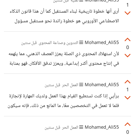
Mohamed_Ali55
تقنية
قبل سنتين
1
الأصطناعي، أما المبدعين الحقيقيين فقد تنحوا جانبا أو أصابهم
أرى أنها خطوة تاريخية لبناء المستقبل كما أن هذا قانون الذكاء
الإحباط نتيجة لصعوبة المنافسة مع الآله أما هذه القوانين
الاصطناعي الأوروبي هو خطوة رائدة نحو مستقبل مسؤول
فستعيد إليهم الأمل مره أخرى.
للذكاء الاصطناعي، فهو يوازن بين حماية حقوق المواطنين
وتعزيز الابتكار في مجال الذكاء الاصطناعي.
Mohamed_Ali55
التدوين وصناعة المحتوى
قبل سنتين
0
لأن استهلاك المحتوى ذي الصلة يعزز العصف الذهني، مما يلهمه
في إنتاج محتوى أكثر إبداعية، ويعزز تدفق الأفكار، فهو بمثابة
تغذية بصرية لصناع المحتوى هذا هو لب الموضوع فكما ذكرت
فإن العصف الذهني يعزز تدفق الأفكار، كما أن استلهام الأفكار
Mohamed_Ali55
العمل الحر
قبل سنتين
1
ينتج نتيجة استهلاك المحتوى، فيولد أفكارا جديدة وظهور
برأيي إذا كنت تستطيع القيام بهذا العمل ولديك المهارة لإنجازة
إبداعات أكثر دقة ووضوحا وإثارة وجاذبية.
فلما لا تعمل في التخصصين معًا، ما المانع من ذلك، فإنه سيكون
دخلًا إضافيا لك في حالة ركود الإختصاص الأول، فلماذا لا يكون
التخصصين مناسبين لك وتعمل بهما، وعند تدفق الكثير من
Mohamed_Ali55
العمل الحر
قبل سنتين
0
المشاريع يمكنك الانتقاء من بينها من حيث الجودة والأجر