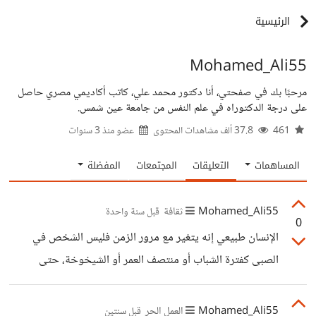
الرئيسية
Mohamed_Ali55
مرحبًا بك في صفحتي، أنا دكتور محمد علي، كاتب أكاديمي مصري حاصل
على درجة الدكتوراه في علم النفس من جامعة عين شمس.
461
37.8 ألف مشاهدات المحتوى
عضو منذ
3 سنوات
المساهمات
التعليقات
المجتمعات
المفضلة
Mohamed_Ali55
ثقافة
قبل سنة واحدة
0
الإنسان طبيعي إنه يتغير مع مرور الزمن فليس الشخص في
الصبى كفترة الشباب أو منتصف العمر أو الشيخوخة، حتى
المعادن تتغير في هيئتها وصورتها ولكن الأهم أن الجوهر ثابت
فالحديد حديد والنحاس نحاس والذهب ذهب مع مرور الزمن،
Mohamed_Ali55
العمل الحر
قبل سنتين