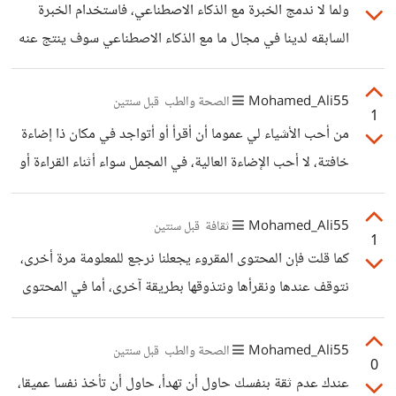
ولما لا ندمج الخبرة مع الذكاء الاصطناعي، فاستخدام الخبرة
وامكانيته تنفيذها، فأرى أنها فرصة إذا كنت تستطيع ولديك
السابقه لدينا في مجال ما مع الذكاء الاصطناعي سوف ينتج عنه
المهارة لفعل ذلك فأنصحك بعدم رفضها.
شيئا أكثر إبداع، ويوفر الكثير من الوقت والتنظيم والدقة والذكاء
الاصطناعي أيضا يعتمد على خبرتنا وليس الاعتماد على الذكاء
Mohamed_Ali55
الصحة والطب
قبل سنتين
1
وحده فنترك له كل شيء، فعند تصميم صورة بالذكاء الاصطناعي
من أحب الأشياء لي عموما أن أقرأ أو أتواجد في مكان ذا إضاءة
يمكننا تعديلها أكثر من مرة ما يساعدنا على توليد أفكار أكثر
خافتة، لا أحب الإضاءة العالية، في المجمل سواء أثناء القراءة أو
ابداعًا من خلال الذكاء الاصطناعي وتعديلها بما يتوافق مع
أثناء التواجد في المكان فدائما ما أجعل الإضاءة في وضع
خبراتنا، هذا هو الجزء الجميل، فعندما تندمج الخبره مع الذكاء
متوسط، بمعنى أدق أشعر بالإنزعاج من الاضاءة العالية أو
Mohamed_Ali55
ثقافة
قبل سنتين
الاصطناعي
1
الواضحة، فعندما أشاهد التلفاز اشاهده بإضاءة متوسطة، حتى
كما قلت فإن المحتوى المقروء يجعلنا نرجع للمعلومة مرة أخرى،
في العمل كثيرا ما ينتقدني زملائي بسبب جلوسي في غرفة
نتوقف عندها ونقرأها ونتذوقها بطريقة آخرى، أما في المحتوى
إضاءتها متوسطة ويقولون لي أنها تعطي انطباعًا لدى البعض أنك
المرئي فإنها تمر علينا بسرعة، وذلك لمرورها مرة واحدة، فأنا
لا تعمل، أما الإضاءة المبهرة الساطعة فتوضح للجميع أنك
أفضل القراءة عن المحتوى المرئي، ولا ننكر أن ان المحتوى
Mohamed_Ali55
الصحة والطب
قبل سنتين
0
المرئي له الكثير من المميزات، فإنه يشرح ويكون لنا صورة أو
عندك عدم ثقة بنفسك حاول أن تهدأ، حاول أن تأخذ نفسا عميقا،