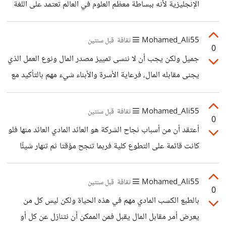
الإنجليزية لأنه ببساطة معظم العلوم في العالم تعتمد على اللغة
لن تجده بسهولة ففرصتك أن تأخذه مني أو تخسره للأبد، كما أن
الإنجليزية، ولا تجهدي نفسك بتعلم كل اللغة، بل بتعلم ما يخص
مجال تخصصك تحديدا بحيث تكونين متقنة لمعظم المصطلحات
Mohamed_Ali55
ثقافة
قبل سنتين
0
في هذا المجال ولا تجهدي نفسك بتعلم كل اللغة لأنك ستضيعين
جميل ولكن يجب أن لا ننسى تمييز مصدر المال ونوع العمل الذي
الكثير من الوقت كما أنك من الممكن أن تدرسي اللغة بالتزامن مع
يجنى مقابله المال، فرعاية الأسرة والأبناء شيء مهم بالتأكيد مع
دراسة تطوير البرمجيات. هناك برامج كثيرة لتعلم اللغة مثل
الحرص على أن يكون مقابل المال شرعي وأخلاقي.
تطبيق دوولينجو ولكني أنصح بالمتابعة مع متخصص
Mohamed_Ali55
ثقافة
قبل سنتين
0
أعتقد أن من أسباب نجاح الشركة هو العائد المادي العائد منها فلو
كانت قائمة على التطوع كلية فربما تنجح مؤقتا ثم تنهار شيئًا
فشيئًا، فذلك العائد جعلها تستقر وتحقق أهدافها سواء الخيرية أو
المادية
Mohamed_Ali55
ثقافة
قبل سنتين
0
بالطبع الكسب المادي مهم في هذه الحياة ولكن ليس كل من
يعرض أمر مقابل المال يقبل فمن الممكن أن نتنازل عن كل أو