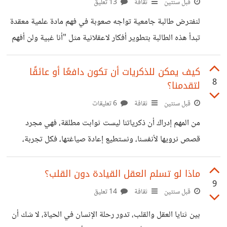
لكن المدهش أن عقولنا لا تترك الأمر هكذا فقط. أحيانًا ندرك أننا
قبل سنتين
ثقافة
13 تعليق
نسينا شيئًا ما، نعرف أن هناك معلومة ناقصة، اسم على طرف
لنفترض طالبة جامعية تواجه صعوبة في فهم مادة علمية معقدة
اللسان، فكرة مرت ولم تعد. هذا الشعور
تبدأ هذه الطالبة بتطوير أفكار لاعقلانية مثل "أنا غبية ولن أفهم
هذه المادة أبدًا، لا احد يستطيع أن يساعدني في فهم هذه المادة
سأفشل في هذا الاختبار بالتأكيد"، تؤدي هذه الأفكار إلى شعور
كيف يمكن للذكريات أن تكون دافعًا أو عائقًا
8
لتقدمنا؟
هذه الطالبة بالقلق والتوتر وتجنب الدراسة وتوقع الفشل في
الاختبار مع ذلك إذا واجهت هذه الطالبة هذه الأفكار اللاعقلانية
قبل سنتين
ثقافة
6 تعليقات
بشكل فعال يمكنها استبدالها بأفكار عقلانية مثل "هذه المادة
من المهم إدراك أن ذكرياتنا ليست ثوابت مطلقة، فهي مجرد
صعبة لكن يمكنني فهمها مع المجهود يمكنني طلب المساعده
قصص نرويها لأنفسنا، ونستطيع إعادة صياغتها، فكل تجربة،
سواء كانت إيجابية أو سلبية، تحمل درسًا يمكننا الاستفادة منه
ويكون مصدرًا للإلهام والتشجيع. فالذكريات الإيجابية تذكرنا
ماذا لو تسلم العقل القيادة دون القلب؟
9
بإنجازاتنا وقدراتنا، وتعزز ثقتنا بأنفسنا، ففي ذكرى إنجاز كبير،
قبل سنتين
ثقافة
14 تعليق
نستمد القوة والثقة لمواجهة تحديات جديدة، وفي ذكرى لحظة
بين ثنايا العقل والقلب، تدور رحلة الإنسان في الحياة، لا شك أن
عصيبة أو في ذكرى فشل أو خيبة أمل، قد نغرق في مشاعر