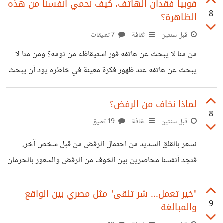
أكثر إيجابية مما هو عليه في الواقع؟ وهنا قد ينشأ التناقض بين
فوبيا فقدان الهاتف، كيف نحمي أنفسنا من هذه
8
الظاهرة؟
تقييمنا للمستقبل وبين ما هو عليه في الواقع. فقد نجد أنفسنا
أكثر تفاؤلًا مما ينبغي، مما قد يؤدي إلى خيبة أمل كبيرة عندما لا
قبل سنتين
ثقافة
7 تعليقات
تتحقق توقعاتنا، يذكرني ذلك بأحد الشباب الذي تحمس وقام
من منا لا يبحث عن هاتفه فور استيقاظه من نومه؟ ومن منا لا
بافتتاح مشروع دون دراسة جدوى، واعتقد
يبحث عن هاتفه عند ظهور فكرة معينة في خاطره يود أن يبحث
عن حل لها أو يكون لديه فضول في معرفة الكثير عن أمر ما؟،
حتى أعمالنا ومصادر رزقنا أصبحت مرتبطةً ارتباطًا وثيقًا لا جدال
لماذا نخاف من الرفض؟
8
فيه بالهاتف المحمول والإنترنت، وبذلك أصبح الهاتف أداة أساسية
قبل سنتين
ثقافة
19 تعليق
للتواصل والوصول إلى المعلومات والترفيه. ويُعدُّ الاعتماد المفرط
نشعر بالقلق الشديد من احتمال الرفض من قبل شخص آخر،
على الهواتف الذكية أحد الأسباب الرئيسة للنوموفوبيا، حيث
فنجد أنفسنا محاصرين بين الخوف من الرفض والشعور بالحرمان
يُعاني الأشخاص الذين يعانون من "النوموفوبيا" من
والتوتر، ولكن ما هو هذا الشعور بالرفض؟ هل هو خوف من
تجارب سابقة تعرضنا فيها للرفض من قبل أشخاص مهمين في
"خير تعمل... شر تلقى" مثل مصري بين الواقع
9
والمبالغة
حياتنا؟ فقد يكون بسبب رفض من والديه، فهي أول علاقة