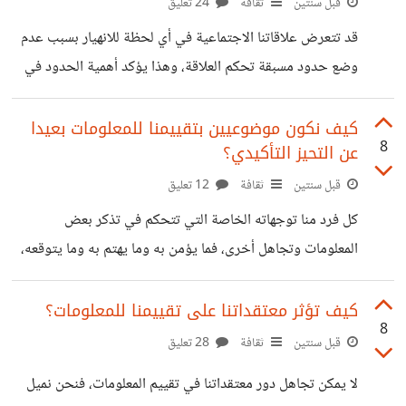
يشعرون بالعجز أو الانكسار، ويتحسرون على الفرصة التي
قبل سنتين
ثقافة
24 تعليق
ضاعت ويلومون أنفسهم، ويظلون معلقون في الماضي، وهذا
قد تتعرض علاقاتنا الاجتماعية في أي لحظة للانهيار بسبب عدم
سيعيق قدرتهم على التطور والمضي قدما، وبالتالي يؤثر سلبًا
وضع حدود مسبقة تحكم العلاقة، وهذا يؤكد أهمية الحدود في
على صحتهم النفسية وكذلك علاقاتهم
العلاقة لأنها تحافظ على التوازن والاحترام بين جميع الأطراف،
بمعنى أبسط تعلّم كل شخص حدوده بالعلاقة، على سبيل المثال
كيف نكون موضوعيين بتقييمنا للمعلومات بعيدا
8
عن التحيز التأكيدي؟
إن لم نضع حدود واضحة في علاقات العمل، قد نجد صديقا أو
زميلا في العمل يتعدى الحدود الشخصية بالتدخل في بعض
قبل سنتين
ثقافة
12 تعليق
القرارات دون استئذان مثل فرض أو تقديم آراء في الحياة المهنية
كل فرد منا توجهاته الخاصة التي تتحكم في تذكر بعض
أو العاطفية، وفي مثل هذه الحالات يؤدي عدم وضع
المعلومات وتجاهل أخرى، فما يؤمن به وما يهتم به وما يتوقعه،
كل هذا له دور في طريقة معالجة المعلومات والاحتفاظ بها في
الذاكرة، فنبحث عن المعلومات التي تؤكد معتقداتنا وتوجهاتنا
كيف تؤثر معتقداتنا على تقييمنا للمعلومات؟
8
وهذا هو التحيز التأكيدي، فعلى سبيل المثال يتذكر شخص أهمية
قبل سنتين
ثقافة
28 تعليق
الطعام النباتي وفوائده، ويتجاهل المعلومات التي تؤكد أهمية
لا يمكن تجاهل دور معتقداتنا في تقييم المعلومات، فنحن نميل
البروتين الحيواني للجسم. كما أن انطباعاتنا الأولى تعطي تركيزًا