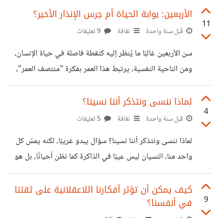
باختلاف المكان أو الناس: هادئ في بيئة، منطلق في أخرى، وربما
الأربعين: بوابة الحياة أم جرس الإنذار الأخير؟
11
عدواني إذا وُضع تحت ضغط، هذه التغيرات ليست بالضرورة
قبل سنة واحدة
ثقافة
9 تعليقات
نفاقًا، بل قد تكون انعكاسًا لتأثير “العناصر الخارجية” على تكوينه
سن الأربعين غالبًا ما يُنظر إليه كنقطة فاصلة في حياة الإنسان،
النفسي والاجتماعي. من منظور علم النفس، امتلاك أكثر من
ومن الناحية النفسية، يرتبط هذا العمر بفكرة "منتصف العمر"،
"وجه" لا يعني مرضًا نفسيًا دائمًا، بل قد يكون مهارة تكيفية،
حيث يبدأ الفرد في إعادة تقييم إنجازاته، واختباراته، وما تبقى
الإنسان
من أهدافه، قد يشعر البعض بالخوف لأنه يواجه للمرة الأولى
لماذا ننسى ونتذكر أننا نسينا؟
4
حقيقة أن الوقت ليس مفتوحًا بلا حدود، وأن قطار العمر يمضي
قبل سنة واحدة
ثقافة
5 تعليقات
بسرعة. اجتماعيًا، يتزامن الأربعين مع تغييرات واضحة: كبر
لماذا ننسى ونتذكر أننا نسينا؟ سؤال يبدو غريبًا، لكنه يمسّ كل
الأبناء، تزايد المسؤوليات، أو حتى مواجهة فقدان أحد الوالدين،
واحد منا، النسيان ليس عيبًا في الذاكرة كما نظن أحيانًا، بل هو
هذه الأحداث تجعل الإنسان أكثر وعيًا بمحدودية جسده وحياته،
وظيفة أساسية لحماية عقولنا من الفوضى. تخيّل لو أن عقلك
فينشأ القلق من
احتفظ بكل التفاصيل الصغيرة، كل الأحاديث العارضة والوجوه
كيف يمكن أن تؤثر أفكارنا اللاعقلانية على ثقتنا
9
في أنفسنا؟
العشوائية، هل كنت ستستطيع التفكير بوضوح أو اتخاذ قرار؟