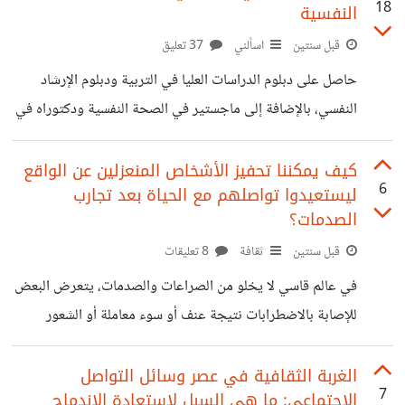
18
النفسية
علاقات تبادلية، يقدم فيها خدمات أو منتجات أو حتى معاملات
بسيطة مقابل الحصول على ما يريد. ويمكن أن تكون أخلاقك
قبل سنتين
اسألني
37 تعليق
الكريمة وأفعالك الحميدة دون مقابل ولكنها في الحقيقة أيضًا
حاصل على دبلوم الدراسات العليا في التربية ودبلوم الإرشاد
بمقابل وهو شعورك بالرضا والسلام النفسي، حتى الأم فهي تعطي
النفسي، بالإضافة إلى ماجستير في الصحة النفسية ودكتوراه في
بلا مقابل وبلا حدود
علم النفس بتخصص الصحة النفسية، بفضل خبرتي ومعرفتي
العميقة في هذه المجالات، أستطيع تقديم استشارات نفسية
كيف يمكننا تحفيز الأشخاص المنعزلين عن الواقع
6
ليستعيدوا تواصلهم مع الحياة بعد تجارب
شاملة، ونصائح حياتية مفيدة، مهمتي هي مساعدة الأفراد على
الصدمات؟
تحسين جودة حياتهم النفسية وتحقيق التوازن والسعادة في
قبل سنتين
ثقافة
8 تعليقات
حياتهم اليومية. يسعدني تلقي أسئلتكم واستفساراتكم في هذا
المجال.
في عالم قاسي لا يخلو من الصراعات والصدمات، يتعرض البعض
للإصابة بالاضطرابات نتيجة عنف أو سوء معاملة أو الشعور
بالخذلان والإحباط -وما أكثر هذه المواقف بهذه الأيام- فيتجهون
إلى الانفصال عن الواقع في هذه الفترة العصيبة من حياتهم لا
الغربة الثقافية في عصر وسائل التواصل
7
الاجتماعي: ما هي السبل لاستعادة الاندماج
يتقبلون ما هم فيه. وما لفت انتباهي لذلك تذكري لحالة أحد