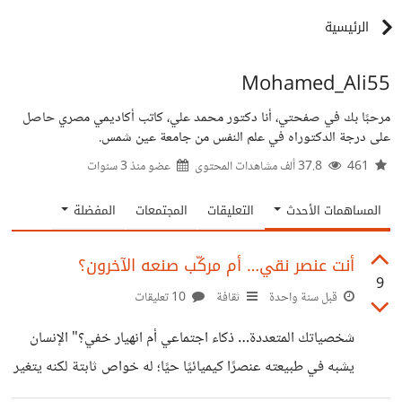
الرئيسية
Mohamed_Ali55
مرحبًا بك في صفحتي، أنا دكتور محمد علي، كاتب أكاديمي مصري حاصل
على درجة الدكتوراه في علم النفس من جامعة عين شمس.
461
37.8 ألف مشاهدات المحتوى
عضو منذ
3 سنوات
المساهمات الأحدث
التعليقات
المجتمعات
المفضلة
أنت عنصر نقي… أم مركّب صنعه الآخرون؟
9
قبل سنة واحدة
ثقافة
10 تعليقات
شخصياتك المتعددة… ذكاء اجتماعي أم انهيار خفي؟" الإنسان
يشبه في طبيعته عنصرًا كيميائيًا حيًا؛ له خواص ثابتة لكنه يتغير
حين يتفاعل مع ما حوله، أحيانًا نرى شخصًا يختلف سلوكه