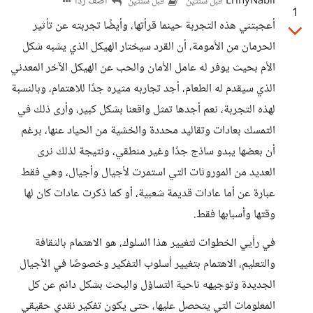
ErinyNabil
أضف ردا
قبل سنتين
قبل سنتين
1
أعجبتني هذه التجربة حينما قرأتها، وأيضًا تجربته عن تأثير
الحرمان من الأمومة، أن القرد سيختار الهيكل الذي يشبه شكل
الأم بحيث يوفر له عامل الأمان والحب عن الهيكل الآخر المعدني
الذي سيقدم له الطعام، أجد تجاربه مثيره جدًا للاهتمام، وبالنسبة
لهذه التجربة، نعم أجدها تمثل واقعنا بشكل كبير، وأرى ذلك في
التمسك بعادات وتقاليد محددة والخشية من الحياد عنها، برغم
أن بعضها يبدو ساذج جدًا وغير منطقي، ونتيجة لذلك نرى
العديد من الموروثات التي استمرت لأجيال وأجيال، وهي فقط
عبارة عن أما عادات قديمة شعبية، أو كما ذكرت عادات كان لها
وقتها وأسبابها فقط.
في رأيي الخطوات لتغيير هذا السلوك، هو الاهتمام بالثقافة
والتعليم، الاهتمام بتغيير أسلوب التفكير وخصوصًا في الأجيال
الجديدة وتوجيهه ناحية التساؤل والبحث بشكل دائم عن كل
المعلومات التي يتحصل عليها، حتى يكون تفكير نقدي حقيقي