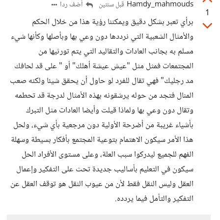
Hamdy_mahmouds
أضف ردا
قبل سنتين
1
برأي تعبر بشكل دقيق ويمكننا رؤية هذا من خلال الحكم
والأمثال الشعبية التي نرددها دون وعي بها وبأصلها وكأنها شيء
مسلم به بجانب العادات والتقاليد التي يتم تورثيها من
المجتمعات فمثل مثل "عيش عيشة أهلك" أو " على قد لحافك
مد رجليك" فهي تقال للفرد لو حاول أن يحقق شيئا ولكنه صعب
المنال فتجد من حوله يرشقونه بهذه الأمثال لدرجة قد تحطمه
وتقال دون وعي بها ولماذا قيلت وأيضا العادات مثل التبرك
بأشياء غريبة من أضرحة الأولية دون مرجعية بأي شيء، ولحل
هذا الأمر سيكون الاهتمام بتوعية المجتمع بأفكار بسيطة وسهلة
الفهم للجميع ليدركوا سبب العلة، وعلى مستوى الأفراد الحل
سيكون في التعليم بأساليب جديدة تحث على التفكير وإعمال
العقل وليس النقل فقط لأن من عيوب النقل هو توقف العقل عن
التفكير والتأمل فيما يردده.