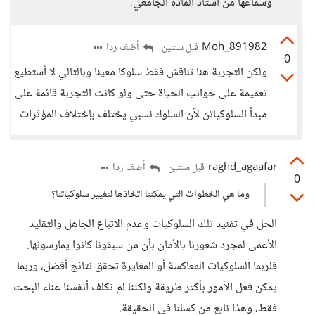
وسماعها من أستاذ المادة الجامعي.
Moh_891982
أضف ردا
قبل سنتين
0
ولكن التجربة هنا تناقش فقط سلوكا معينا وبالتالي لا أستطيع
تعميمة على جوانب الحياة حتى ولو كانت التجربة قائمة على
مبدأ السلوكياتن لأن السلوك نسبي يختلف بإختلاف المؤثرات
raghd_agaafar
أضف ردا
قبل سنتين
0
وما هي الخطوات التي يمكننا اتخاذها لتغيير سلوكياتنا؟
الحل في تفنيد تلك السلوكيات وعدم الاتباع الجاهل والتقليد
الأعمى لمجرد شعورنا بالأمان بأن من سبقونا كانوا يمارسونها.
فلربما السلوكيات المعاكسة أو المغايرة تحقق نتائج أفضل، وربما
يمكن فعل الأمور بأكثر طريقة ولكننا لم نكلف أنفسنا عناء البحث
فقط، وهذا نابع من كسلنا في الحقيقة.