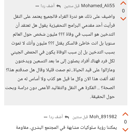
Mohamed_Ali55
أضف ردا
قبل سنتين
0
واضيف على ذلك هو ندرة القراء فالجميع يعتمد على النقل
فرأيت أحد مقدمي البرامج التحفيزية يقول هل تعتقد أن
التدخين هو السبب في وفاة ؟؟؟ مليون شخص حول العالم
سنويا بل انت خاطئ فالسكر يقتل ؟؟؟ مليون وأنك لا تموت
بسبب التدخين بل إن سبب الوفاة يكون في الحمض الجيني
لكل فرد فهناك أفراد يصلون إلى ما بعد التسعين ويدخنون
ومازالوا على قيد الحياة..ثم صمت قليلا وقال هل صدقتم هذا؟
لقد ألفت هذا الان وكل ما قيل هو كذب ولا أساس له من
الصحة؟ .. الفكرة هي النقل والتقاليد الأعمى دون دراسة وبحث
حول الحقيقة.
Moh_891982
أضف ردا
قبل سنتين
0
يمكننا رؤية سلوكيات مشابهة في المجتمع البشري، مقاومة