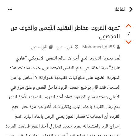
ثقافة
تجربة القرود: مخاطر التقليد الأعمى والخوف من
7
المجهول
Mohamed_Ali55
قبل سنتين
قبل سنتين
تُعد تجربة القرود الذي أجراها عالم النفس الأمريكي "هاري
هارلو" درسًا هامًا في علم النفس الاجتماعي، حيث سلطت هذه
التجربة الضوء على سلوكيات تقليدية مُتوارثة لا أساس لها من
الصحة، فقد قام بوضع خمسة قرود داخل قفص وعلق موز في
الأعلى وتحته سلم للصعود فقام أحد القرود بالصعود لأخذ الموز
فتم رش القردة بالماء البارد وتكرر ذلك أكثر من مرة حتى فهم
القردة أن الذهاب لإحضار الموز يعني الرش بالماء البارد، فتم
إخراج قرد واستبداله بقرد جديد فحاول أخذ الموز فقامت القردة