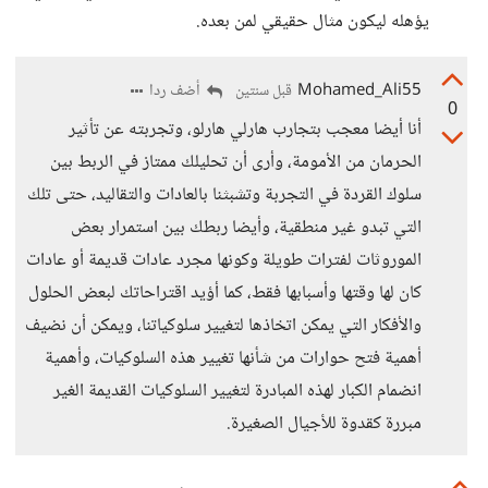
يؤهله ليكون مثال حقيقي لمن بعده.
Mohamed_Ali55
أضف ردا
قبل سنتين
0
أنا أيضا معجب بتجارب هارلي هارلو، وتجربته عن تأثير
الحرمان من الأمومة، وأرى أن تحليلك ممتاز في الربط بين
سلوك القردة في التجربة وتشبثنا بالعادات والتقاليد، حتى تلك
التي تبدو غير منطقية، وأيضا ربطك بين استمرار بعض
الموروثات لفترات طويلة وكونها مجرد عادات قديمة أو عادات
كان لها وقتها وأسبابها فقط، كما أؤيد اقتراحاتك لبعض الحلول
والأفكار التي يمكن اتخاذها لتغيير سلوكياتنا، ويمكن أن نضيف
أهمية فتح حوارات من شأنها تغيير هذه السلوكيات، وأهمية
انضمام الكبار لهذه المبادرة لتغيير السلوكيات القديمة الغير
مبررة كقدوة للأجيال الصغيرة.