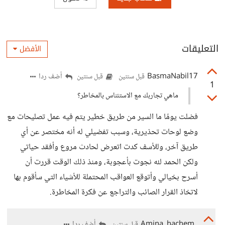
التعليقات
الأفضل
BasmaNabil17
أضف ردا
قبل سنتين
قبل سنتين
1
ماهي تجاربك مع الاستئناس بالمخاطر؟
فضلت يومًا ما السير من طريق خطير يتم فيه عمل تصليحات مع
وضع لوحات تحذيرية، وسبب تفضيلي له أنه مختصر عن أي
طريق آخر، وللأسف كدت اتعرض لحادث مروع وأفقد حياتي
ولكن الحمد لله نجوت بأعجوبة، ومنذ ذلك الوقت قررت أن
أسرح بخيالي وأتوقع العواقب المحتملة للأشياء التي سأقوم بها
لاتخاذ القرار الصائب والتراجع عن فكرة المخاطرة.
Amina_hachem
أضف ردا
قبل سنتين