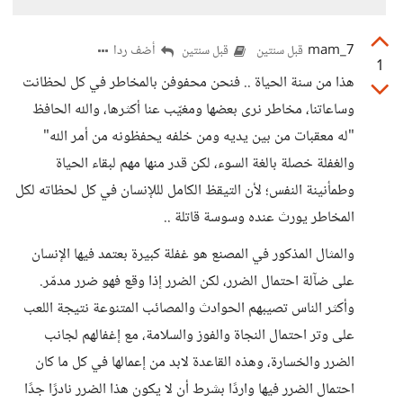
mam_7
أضف ردا
قبل سنتين
قبل سنتين
1
هذا من سنة الحياة .. فنحن محفوفن بالمخاطر في كل لحظانت
وساعاتنا، مخاطر نرى بعضها ومغيّب عنا أكثرها، والله الحافظ
"له معقبات من بين يديه ومن خلفه يحفظونه من أمر الله"
والغفلة خصلة بالغة السوء، لكن قدر منها مهم لبقاء الحياة
وطمأنينة النفس؛ لأن التيقظ الكامل لللإنسان في كل لحظاته لكل
المخاطر يورث عنده وسوسة قاتلة ..
والمثال المذكور في المصنع هو غفلة كبيرة بعتمد فيها الإنسان
على ضآلة احتمال الضرر، لكن الضرر إذا وقع فهو ضرر مدمّر.
وأكثر الناس تصيبهم الحوادث والمصائب المتنوعة نتيجة اللعب
على وتر احتمال النجاة والفوز والسلامة، مع إغفالهم لجانب
الضرر والخسارة، وهذه القاعدة لابد من إعمالها في كل ما كان
احتمال الضرر فيها واردًا بشرط أن لا يكون هذا الضرر نادرًا جدًا