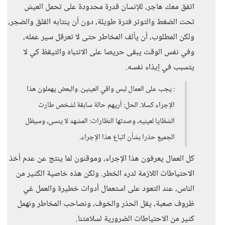
اتفق معك هاجر، للإنسان قدرة محدودة على تحمل العيش
تحت الضغط والتوتر فترة طويلة، دون أن ينتابه القلق والضجر،
ولكن المطلوب، أن يألف المخاطر حتى لا تعرقل سير عمله،
وفي نفس الوقت يبقى حريصا على الانتباه والتيقظ كي لا
يتسبب في إيذاء نفسه.
: يجب على العمال لبس واقي العينين. والبعض يهملون هذا
الإجراء كسلا. الحل: أريهم حالة سابقة لشخص طارت
الشظايا لعينيه، وصدتها النظارات: المشهد لا ينسى، وسيظل
الجميع حذرا بشأن اتباع هذا الإجراء.
كل العمال يعرفون هذا الإجراء، وموقنون لما ينتج عن عدم أخذ
الاحتياطات اللازمة لدرء الخطر. ولكن هذه خاصية الكثير من
الناس، عند التعود على استعمال أدوات خطيرة والعمل غي
ظروف صعبة، يقل الحذر والخوف، ونصاحب المخاطر ونهمل
كثير من الاحتياطات الضرورية لسلامتنا.