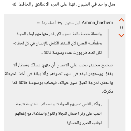
مثل واحد في المليون، فهنا على المرء الانطلاق والحافظ الله
Amina_hachem
أضف ردا
قبل سنتين
0
والغفلة خصلة بالغة السوء، لكن قدر منها مهم لبقاء الحياة
وطمأنينة النفس؛ لأن التيقظ الكامل لللإنسان في كل لحظاته
لكل المخاطر يورث عنده وسوسة قاتلة ..
صحيح محمد، يجب على الانسان أن ينهج مسلكا وسطا، ألا
يغغل ويستهتر فيقع في سوء تصرفه، وألا يبالغ في أخذ الحيطة
والحذر، لدرجة تعيق سير حياته، فيصاب بوسوسة قاتلة كما
ذكرتَ.
. وأكثر الناس تصيبهم الحوادث والمصائب المتنوعة نتيجة
اللعب على وتر احتمال النجاة والفوز والسلامة، مع إغفالهم
لجانب الضرر والخسارة