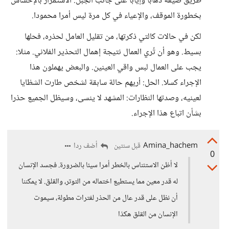
طريق ضيقة ذهابا وإيابا على جانب الجبل. الاستمرار بالإحساس
بخطورة الموقف، والإعياء في كل مرة ليس أمرا محمودا.
لكن في حالات كالتي ذكرتها، من تقليل العامل لحذره، فحلها
بسيط. وهو أن تُري العمال نتيجة إهمال التحذير الفلاني. مثلا:
يجب على العمال لبس واقي العينين. والبعض يهملون هذا
الإجراء كسلا. الحل: أريهم حالة سابقة لشخص طارت الشظايا
لعينيه، وصدتها النظارات: المشهد لا ينسى، وسيظل الجميع حذرا
بشأن اتباع هذا الإجراء.
Amina_hachem
أضف ردا
قبل سنتين
0
لا أظن الاستئناس بالخطر أمرا سيئا بالضرورة. فجسد الإنسان
له قدر معين مما يستطيع اختماله من التوتر، والقلق. لا يمكننا
أن نظل على قدر عال من الحذر لفترات مطولة، سيموت
الإنسان من القلق هكذا