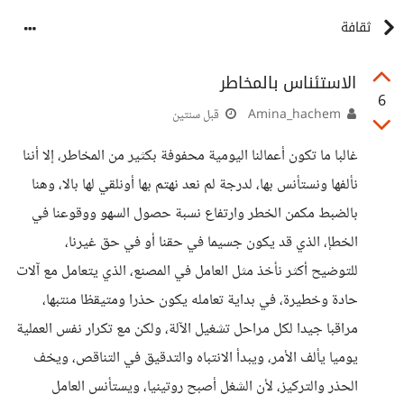
ثقافة
الاستئناس بالمخاطر
6
Amina_hachem
قبل سنتين
غالبا ما تكون أعمالنا اليومية محفوفة بكثير من المخاطر، إلا أننا
نألفها ونستأنس بها، لدرجة لم نعد نهتم بها أونلقي لها بالا، وهنا
بالضبط مكمن الخطر وارتفاع نسبة حصول السهو ووقوعنا في
الخطإ، الذي قد يكون جسيما في حقنا أو في حق غيرنا،
للتوضيح أكثر نأخذ مثل العامل في المصنع، الذي يتعامل مع آلات
حادة وخطيرة، في بداية تعامله يكون حذرا ومتيقظا منتبها،
مراقبا جيدا لكل مراحل تشغيل الآلة، ولكن مع تكرار نفس العملية
يوميا يألف الأمر، ويبدأ الانتباه والتدقيق في التناقص، ويخف
الحذر والتركيز، لأن الشغل أصبح روتينيا، ويستأنس العامل