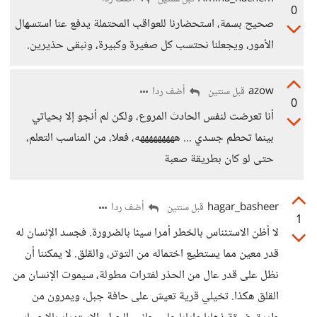
0
صحيح بسمة، استحضارنا للعواقب المحتملة يدفع عنا استسهال
الأمور، ويجعلنا نحتسب كل صغيرة وكبيرة، ونبقى حذيرين.
azow
أضف ردا
قبل سنتين
0
أنا تعرضت لنفس الحادث المروع، ولكن لم أنجو إلا بحياتي
بينما تحطم جسدي ... هههههههههه، فعلا، من المناسب التعلم،
حتى لو كان بطريقة صعبة
hagar_basheer
أضف ردا
قبل سنتين
1
لا أظن الاستئناس بالخطر أمرا سيئا بالضرورة. فجسد الإنسان له
قدر معين مما يستطيع اختماله من التوتر، والقلق. لا يمكننا أن
نظل على قدر عال من الحذر لفترات مطولة، سيموت الإنسان من
القلق هكذا. تخيلي قرية تعيش على حافة جبل، ويمرون من