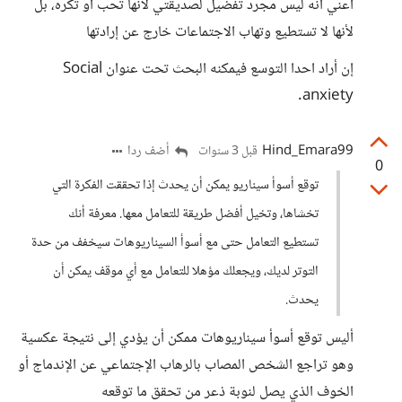
أعني أنه ليس مجرد تفضيل لصديقتي لأنها تحب أو تكره، بل
لأنها لا تستطيع وتهاب الاجتماعات خارج عن إرادتها
إن أراد احدا التوسع فيمكنه البحث تحت عنوان Social
anxiety.
Hind_Emara99
أضف ردا
قبل 3 سنوات
0
توقع أسوأ سيناريو يمكن أن يحدث إذا تحققت الفكرة التي
تخشاها، وتخيل أفضل طريقة للتعامل معها. معرفة أنك
تستطيع التعامل حتى مع أسوأ السيناريوهات سيخفف من حدة
التوتر لديك، ويجعلك مؤهلا للتعامل مع أي موقف يمكن أن
يحدث.
أليس توقع أسوأ سيناريوهات ممكن أن يؤدي إلى نتيجة عكسية
وهو تراجع الشخص المصاب بالرهاب الإجتماعي عن الإندماج أو
الخوف الذي يصل لنوبة ذعر من تحقق ما توقعه