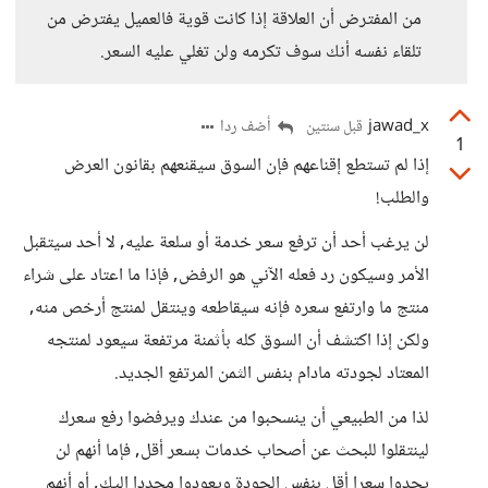
من المفترض أن العلاقة إذا كانت قوية فالعميل يفترض من
تلقاء نفسه أنك سوف تكرمه ولن تغلي عليه السعر.
jawad_x
أضف ردا
قبل سنتين
1
إذا لم تستطع إقناعهم فإن السوق سيقنعهم بقانون العرض
والطلب!
لن يرغب أحد أن ترفع سعر خدمة أو سلعة عليه, لا أحد سيتقبل
الأمر وسيكون رد فعله الآني هو الرفض, فإذا ما اعتاد على شراء
منتج ما وارتفع سعره فإنه سيقاطعه وينتقل لمنتج أرخص منه,
ولكن إذا اكتشف أن السوق كله بأثمنة مرتفعة سيعود لمنتجه
المعتاد لجودته مادام بنفس الثمن المرتفع الجديد.
لذا من الطبيعي أن ينسحبوا من عندك ويرفضوا رفع سعرك
لينتقلوا للبحث عن أصحاب خدمات بسعر أقل, فإما أنهم لن
يجدوا سعرا أقل بنفس الجودة ويعودوا مجددا إليك, أو أنهم