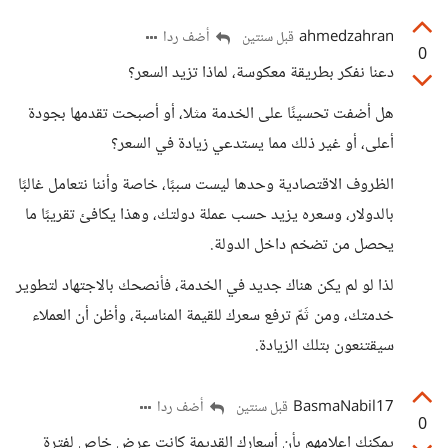
ahmedzahran
أضف ردا
قبل سنتين
0
دعنا نفكر بطريقة معكوسة، لماذا تزيد السعر؟
هل أضفت تحسينًا على الخدمة مثلا، أو أصبحت تقدمها بجودة
أعلى، أو غير ذلك مما يستدعي زيادة في السعر؟
الظروف الاقتصادية وحدها ليست سببًا، خاصة وأننا نتعامل غالبًا
بالدولار، وسعره يزيد حسب عملة دولتك، وهذا يكافئ تقريبًا ما
يحصل من تضخم داخل الدولة.
لذا لو لم يكن هناك جديد في الخدمة، فأنصحك بالاجتهاد لتطوير
خدمتك، ومن ثَمّ ترفع سعرك للقيمة المناسبة، وأظن أن العملاء
سيقتنعون بتلك الزيادة.
BasmaNabil17
أضف ردا
قبل سنتين
0
يمكنك إعلامهم بأن أسعارك القديمة كانت عرض خاص لفترة